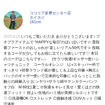
ココリア多摩センター店
ホイホイ
161cm
2025.6.20
いつもご覧いただき ありがとうございます♪ プ
チプラアイテムで “HAPPYな毎日”のほいほいです☆ 普段
着ファーストのおしゃれが 楽しいリアル50代です☆ 投稿
するコーデが少しでもお役に立てたら嬉しいです♡ 本日
のコーデはこちらです↓↓↓ [サラリ快適!ギャザー使いシ
ャツチュニック コーラルオレンジ L] ⭐︎スキッパー衿で
すっきり ⭐︎切替ラウンド裾が優しく＆上品な印象 ⭐︎胸元と
バックのギャザー使いで立体的な印象に ⭐︎さらっとした肌
触りの綿麻入り [ヒンヤリ×サラリ綿サテンカラーパンツ
オフ白 M 69丈] 夏こそ快適＆キレイ見せ！驚くほどの快
適フィット！ 程よい生地のハリ感が美脚シルエットです
♡ ◎洗濯機OK ◎ストレッチ ◎接触冷感 ◎UVカット ◎吸
汗速乾