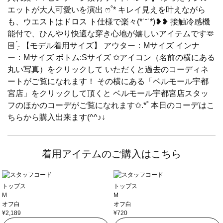
エットが大人可愛いを演出 ෆ˚* キレイ見えを叶えながら
も、ウエストはドロス ト仕様で楽々(*˙˘˙*)❥❥ 接触冷感機
能付で、ひんやり快適な穿き心地が嬉しいアイテムです🫶
🏻 ̖́-‬ 【モデル着用サイズ】 アウター：Mサイズ インナ
ー：Mサイズ ボトム:Sサイズ ✩アイコン（名前の横にある
丸い写真）をクリックして いただくと過去のコーディネ
ートがご覧になれます！ その横にある「ベルモール宇都
宮店」をクリックして頂くと ベルモール宇都宮店スタッ
フのほかのコーデがご覧になれます✩.*˚ 本日のコーデはこ
ちらから購入出来ます(^^♪↓
着用アイテムのご購入はこちら
トップス
トップス
M
M
オフ白
オフ白
¥2,189
¥720