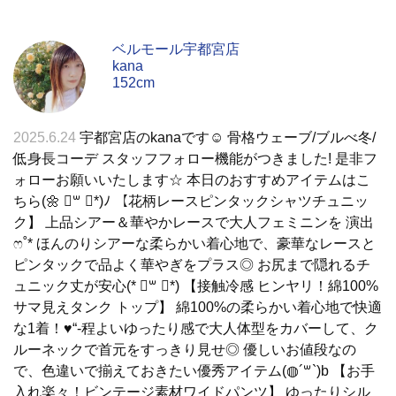
ベルモール宇都宮店
kana
152cm
2025.6.24
宇都宮店のkanaです☺︎ 骨格ウェーブ/ブルべ冬/
低身長コーデ スタッフフォロー機能がつきました! 是非フ
ォローお願いいたします☆ 本日のおすすめアイテムはこ
ちら(🌼 ॑꒳ ॑*)ﾉ 【花柄レースピンタックシャツチュニッ
ク】 上品シアー＆華やかレースで大人フェミニンを 演出
ෆ˚* ほんのりシアーな柔らかい着心地で、豪華なレースと
ピンタックで品よく華やぎをプラス◎ お尻まで隠れるチ
ュニック丈が安心(* ॑꒳ ॑*) 【接触冷感 ヒンヤリ！綿100%
サマ見えタンク トップ】 綿100%の柔らかい着心地で快適
な1着！♥“-程よいゆったり感で大人体型をカバーして、ク
ルーネックで首元をすっきり見せ◎ 優しいお値段なの
で、色違いで揃えておきたい優秀アイテム(◍´꒳`)b 【お手
入れ楽々！ビンテージ素材ワイドパンツ】 ゆったりシル