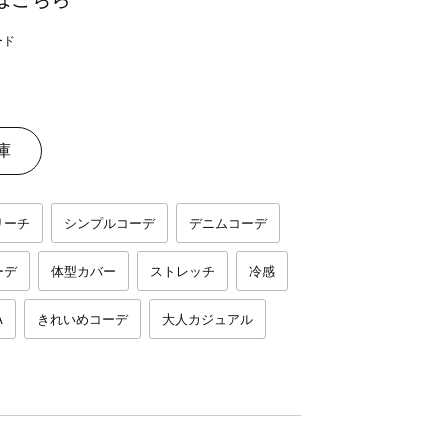
庫
リーチ
シンプルコーデ
デニムコーデ
ーデ
体型カバー
ストレッチ
冷感
A
きれいめコーデ
大人カジュアル