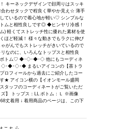
！ キーネックデザインで顔周りはスッキ
前合わせタックで程良く華やか見え☆ 薄手
しているので着心地が軽い♡ シンプルな
トムと相性良しです◎ ◆ヒンヤリ冷感！
ム) 軽くてストレッチ性に優れた素材を使
くほど軽減！ 様々な動きでもラクに伸び
しゃがんでもストレッチがきいているので
キリなのに、いろんなトップスと相性良
トム♡ ◆･◇･◆･◇ 他にもコーディネ
◇･◆･◇･◆ まるいアイコンの【茶トラ
プロフィールから過去にご紹介したコー
す★ アイコン横の【イオンモール盛岡
スタッフのコーディネートがご覧いただ
ズ】 トップス：LL ボトム：Ｌ ※画像
68丈着用 ↓ 着用商品のページは、この下
はこちら