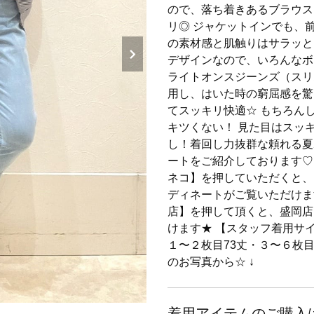
ので、落ち着きあるブラウス
リ◎ ジャケットインでも、
の素材感と肌触りはサラッと
デザインなので、いろんなボ
ライトオンスジーンズ（スリ
用し、はいた時の窮屈感を驚
てスッキリ快適☆ もちろん
キツくない！ 見た目はスッ
し！着回し力抜群な頼れる夏ボ
ートをご紹介しております♡ 
ネコ】を押していただくと、
ディネートがご覧いただけま
店】を押して頂くと、盛岡店
けます★ 【スタッフ着用サイ
１〜２枚目73丈・３〜６枚目
のお写真から☆ ↓
着用アイテムのご購入