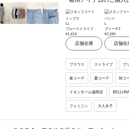
トップス
パンツ
LL
L
ブルーストライプ
ブリーチ3
¥1,419
¥3,289
店舗在庫
店舗在
ブラウス
ストライプ
ブ
春コーデ
夏コーデ
秋コ
イオンモール盛岡店
BELLUN
フェミニン
大人女子