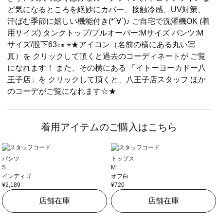
ど気になるところを絶妙にカバー、接触冷感、UV対策、
汗ばむ季節に嬉しい機能付き(*´∀`)♪ ご自宅で洗濯機OK (着
用サイズ) タンクトップ/プルオーバー:Mサイズ パンツ:M
サイズ/股下63㎝ ⭐︎★アイコン（名前の横にある丸い写
真）を クリックして頂くと過去のコーディネートが ご覧
になれます！ また、その横にある 「イトーヨーカドー八
王子店」を クリックして頂くと、八王子店スタッフ ほか
のコーデがご覧になれます☆★
着用アイテムのご購入はこちら
パンツ
トップス
S
M
インディゴ
オフ白
¥2,189
¥720
店舗在庫
店舗在庫