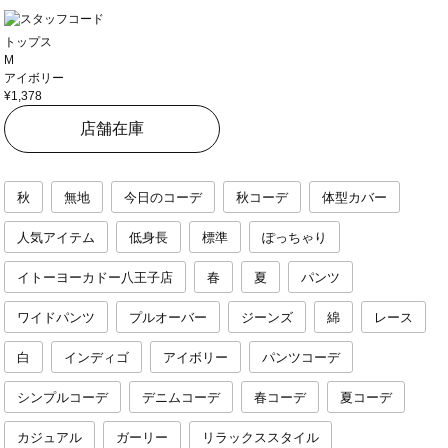
トップス
M
アイボリー
¥1,378
店舗在庫
秋
無地
今日のコーデ
秋コーデ
体型カバー
人気アイテム
低身長
標準
ぽっちゃり
イトーヨーカドー八王子店
春
夏
パンツ
ワイドパンツ
プルオーバー
ジーンズ
綿
レース
白
インディゴ
アイボリー
パンツコーデ
シンプルコーデ
デニムコーデ
春コーデ
夏コーデ
カジュアル
ガーリー
リラックススタイル