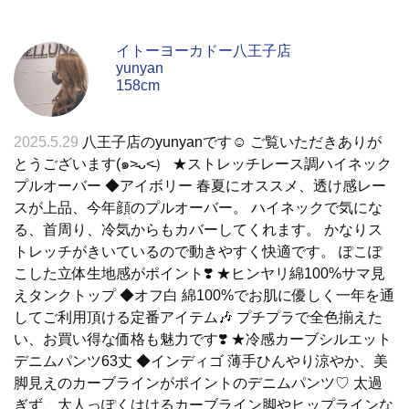
イトーヨーカドー八王子店
yunyan
158cm
2025.5.29
八王子店のyunyanです☺︎ ご覧いただきありが
とうございます(๑˃̵ᴗ˂̵） ★ストレッチレース調ハイネック
プルオーバー ◆アイボリー 春夏にオススメ、透け感レー
スが上品、今年顔のプルオーバー。 ハイネックで気にな
る、首周り、冷気からもカバーしてくれます。 かなりス
トレッチがきいているので動きやすく快適です。 ぽこぽ
こした立体生地感がポイント❣️ ★ヒンヤリ綿100%サマ見
えタンクトップ ◆オフ白 綿100%でお肌に優しく一年を通
してご利用頂ける定番アイテム🎶 プチプラで全色揃えた
い、お買い得な価格も魅力です❣️ ★冷感カーブシルエット
デニムパンツ63丈 ◆インディゴ 薄手ひんやり涼やか、美
脚見えのカーブラインがポイントのデニムパンツ♡ 太過
ぎず、大人っぽくはけるカーブライン脚やヒップラインな