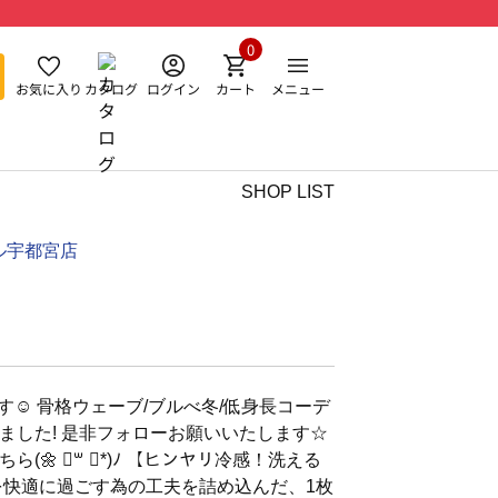
0
お気に入り
カタログ
ログイン
カート
メニュー
SHOP LIST
ル宇都宮店
す☺︎ 骨格ウェーブ/ブルべ冬/低身長コーデ
ました! 是非フォローお願いいたします☆
(🌼 ॑꒳ ॑*)ﾉ 【ヒンヤリ冷感！洗える
を快適に過ごす為の工夫を詰め込んだ、1枚