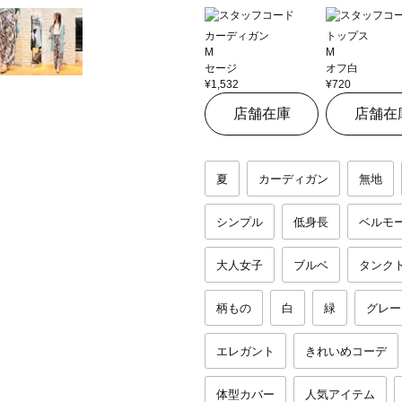
カーディガン
トップス
M
M
セージ
オフ白
¥1,532
¥720
店舗在庫
店舗在
夏
カーディガン
無地
シンプル
低身長
ベルモ
大人女子
ブルベ
タンク
柄もの
白
緑
グレー
エレガント
きれいめコーデ
体型カバー
人気アイテム