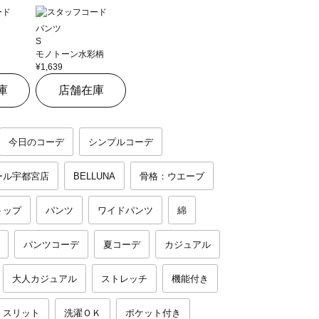
パンツ
S
モノトーン水彩柄
¥1,639
庫
店舗在庫
今日のコーデ
シンプルコーデ
ール宇都宮店
BELLUNA
骨格：ウエーブ
トップ
パンツ
ワイドパンツ
綿
パンツコーデ
夏コーデ
カジュアル
大人カジュアル
ストレッチ
機能付き
スリット
洗濯ＯＫ
ポケット付き