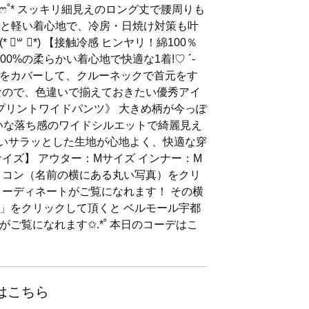
˚* スッキリ細見えのロング丈で腰周りも
- サラッと軽い着心地で、冷房・日焼け対策も叶
॑꒳ ॑*) 【接触冷感 ヒンヤリ！綿100％
00%の柔らかい着心地で快適な1着!♡ ´‐
をカバーして、クルーネックで首元をす
なので、色違いで揃えておきたい優秀アイ
快適プリントワイドパンツ》 大きめ柄が今っぽ
れいな落ち感のワイドシルエットで綺麗見え
離れの良いサラッとした生地が心地よく、快適な穿
イズ】 アウター：Mサイズ インナー：M
アイコン（名前の横にある丸い写真）をクリ
コーディネートがご覧になれます！ その横
」をクリックして頂くと ベルモール宇都
ご覧になれます✩.*˚ 本日のコーデはこ
はこちら