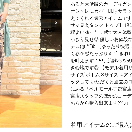
あると大活躍のカーディガンෆ
オシャレにカバー👍🏻 ̖́
えてくれる優秀アイテムです(* 
サマ見えタンク トップ】 綿1
程よいゆったり感で大人体型
っきり見せ◎ 優しいお値段
テム(◍´꒳`)b 【ゆったり
く存在感たっぷり♬.*ﾟ き
を叶えます🫶🏻 ̖́-‬ 肌
き心地です◎ 【モデル着用サ
サイズ ボトム:Sサイズ ✩
ックして いただくと過去の
にある「ベルモール宇都宮店
宮店スタッフのほかのコーデが
ちらから購入出来ます(^^♪↓
着用アイテムのご購入