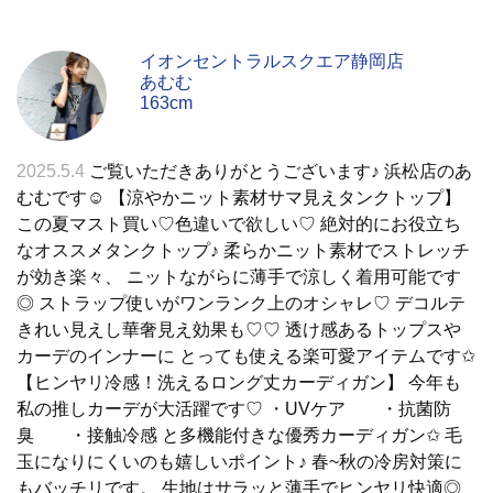
イオンセントラルスクエア静岡店
あむむ
163cm
2025.5.4
ご覧いただきありがとうございます♪ 浜松店のあ
むむです☺︎︎ 【涼やかニット素材サマ見えタンクトップ】
この夏マスト買い♡色違いで欲しい♡ 絶対的にお役立ち
なオススメタンクトップ♪ 柔らかニット素材でストレッチ
が効き楽々、 ニットながらに薄手で涼しく着用可能です
◎ ストラップ使いがワンランク上のオシャレ♡ デコルテ
きれい見えし華奢見え効果も♡♡ 透け感あるトップスや
カーデのインナーに とっても使える楽可愛アイテムです✩︎
【ヒンヤリ冷感！洗えるロング丈カーディガン】 今年も
私の推しカーデが大活躍です♡ ・UVケア ・抗菌防
臭 ・接触冷感 と多機能付きな優秀カーディガン✩︎ 毛
玉になりにくいのも嬉しいポイント♪ 春~秋の冷房対策に
もバッチリです。 生地はサラッと薄手でヒンヤリ快適◎