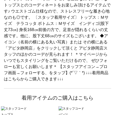
トップスとのコーディネートをお楽しみ頂けるアイテムで
す♪ ウエストゴム仕様なので、ストレスフリーな履き心地
なのも◎です。 〔スタッフ着用サイズ〕 トップス：Ｍサ
イズ テラコッタ ボトムス：Ｍサイズ インディゴ(股下
丈73㎝) 身長168㎝前後の方で、足首が隠れるくらいの丈
感です。他に、股下丈68㎝のサイズもございます。 ◆ア
イコン（名前の横にある丸い写真）または その横にある
「アピタ静岡店」をクリックして頂くと アピタ静岡店ス
タッフのほかのコーデが見られます！ ＊マイページから
いつでもスタイリングをご覧いただけるので、 ぜひフォ
ローも宜しくお願いします＊ 【スタッフアイコン→プロ
フ画面→フォローする、をタップ】(*´▽｀*) ↓↓↓着用商品
はこちらからご購入できます↓↓↓
着用アイテムのご購入はこちら
トップス
パンツ