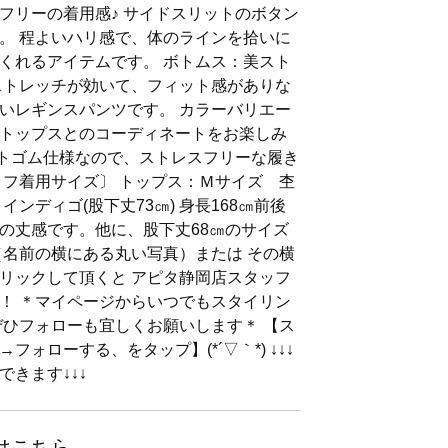
フリーの着用感♪ サイドスリットのボタン
。 程よいハリ感で、体のラインを拾いに
くれるアイテムです。 ボトムス：美スト
ストレッチが効いて、フィット感がありな
いレギンスパンツです。 カラーバリエー
トップスとのコーディネートをお楽しみ
ストゴム仕様なので、ストレスフリーな履き
ッフ着用サイズ〕 トップス：Ｍサイズ 杢
ンディゴ(股下丈73㎝) 身長168㎝前後
の丈感です。他に、股下丈68㎝のサイズ
（名前の横にある丸い写真）または その横
リックして頂くと アピタ静岡店スタッフ
！ ＊マイページからいつでもスタイリン
ぜひフォローも宜しくお願いします＊ 【ス
ォローする、をタップ】(*´▽｀*) ↓↓↓
きます↓↓↓
はこちら