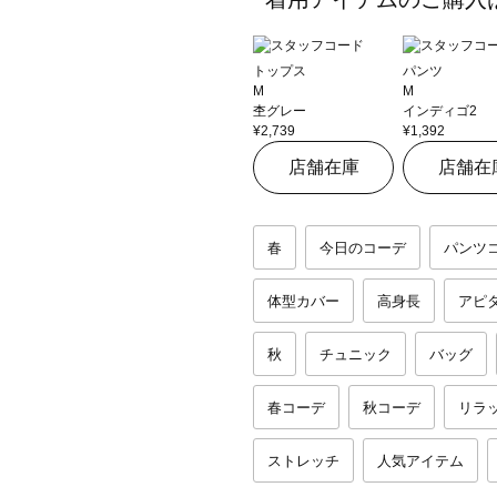
トップス
パンツ
M
M
杢グレー
インディゴ2
¥2,739
¥1,392
店舗在庫
店舗在
春
今日のコーデ
パンツ
体型カバー
高身長
アピ
秋
チュニック
バッグ
春コーデ
秋コーデ
リラ
ストレッチ
人気アイテム