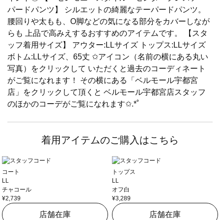
パードパンツ】 シルエットの綺麗なテーパードパンツ。
腰回りや太もも、O脚などの気になる部分をカバーしなが
らも 上品で高みえするおすすめのアイテムです。 【スタ
ッフ着用サイズ】 アウター:LLサイズ トップス:LLサイズ
ボトム:LLサイズ、65丈 ✩アイコン（名前の横にある丸い
写真）をクリックして いただくと過去のコーディネート
がご覧になれます！ その横にある「ベルモール宇都宮
店」をクリックして頂くと ベルモール宇都宮店スタッフ
のほかのコーデがご覧になれます✩.*˚
着用アイテムのご購入はこちら
コート
トップス
LL
LL
チャコール
オフ白
¥2,739
¥3,289
店舗在庫
店舗在庫