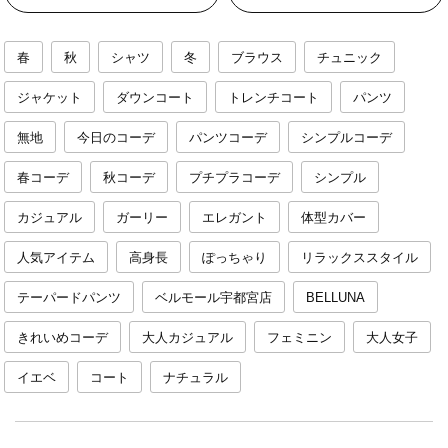
春
秋
シャツ
冬
ブラウス
チュニック
ジャケット
ダウンコート
トレンチコート
パンツ
無地
今日のコーデ
パンツコーデ
シンプルコーデ
春コーデ
秋コーデ
プチプラコーデ
シンプル
カジュアル
ガーリー
エレガント
体型カバー
人気アイテム
高身長
ぽっちゃり
リラックススタイル
テーパードパンツ
ベルモール宇都宮店
BELLUNA
きれいめコーデ
大人カジュアル
フェミニン
大人女子
イエベ
コート
ナチュラル