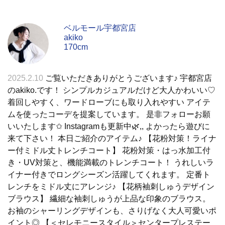
ベルモール宇都宮店
akiko
170cm
2025.2.10
ご覧いただきありがとうございます♪ 宇都宮店
のakiko.です！ シンプルカジュアルだけど大人かわいい♡
着回しやすく、ワードローブにも取り入れやすい アイテ
ムを使ったコーデを提案しています。 是非フォローお願
いいたします✩︎ Instagramも更新中🌿,, よかったら遊びに
来て下さい！ 本日ご紹介のアイテム♪ 【花粉対策！ライナ
ー付ミドル丈トレンチコート】 花粉対策・はっ水加工付
き・UV対策と、機能満載のトレンチコート！ うれしいラ
イナー付きでロングシーズン活躍してくれます。 定番ト
レンチをミドル丈にアレンジ♪ 【花柄袖刺しゅうデザイン
ブラウス】 繊細な袖刺しゅうが上品な印象のブラウス。
お袖のシャーリングデザインも、さりげなく大人可愛いポ
イント◎ 【＜セレモニースタイル＞センタープレステー