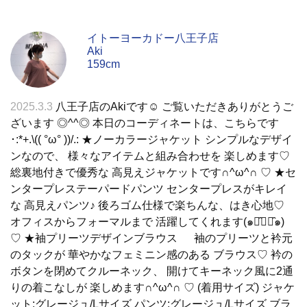
イトーヨーカドー八王子店
Aki
159cm
2025.3.3
八王子店のAkiです☺︎ ご覧いただきありがとうご
ざいます ◎^^◎ 本日のコーディネートは、こちらです
･:*+.\(( °ω° ))/.: ★ノーカラージャケット シンプルなデザイ
ンなので、 様々なアイテムと組み合わせを 楽しめます♡
総裏地付きで優秀な 高見えジャケットです∩^ω^∩ ♡ ★セ
ンタープレステーパードパンツ センタープレスがキレイ
な 高見えパンツ♪ 後ろゴム仕様で楽ちんな、はき心地♡
オフィスからフォーマルまで 活躍してくれます(๑･̑◡･̑๑)
♡ ★袖プリーツデザインブラウス 袖のプリーツと衿元
のタックが 華やかなフェミニン感のある ブラウス♡ 衿の
ボタンを閉めてクルーネック、 開けてキーネック風に2通
りの着こなしが 楽しめます∩^ω^∩ ♡ (着用サイズ) ジャケ
ット:グレージュ/Lサイズ パンツ:グレージュ/Lサイズ ブラ