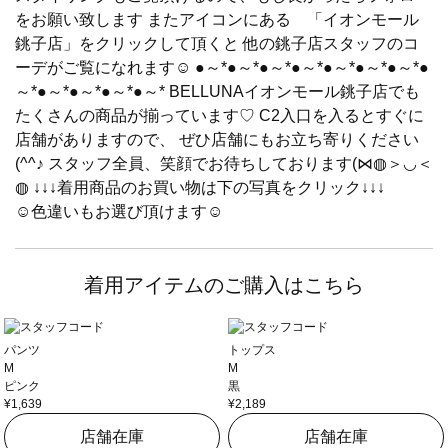
をお願い致します またアイコンにある 「イオンモール
銚子店」をクリックして頂くと 他の銚子店スタッフのコ
ーデがご覧になれます☺ ●～*●～*●～*●～*●～*●～*●～*●
～*●～*●～*●～*●～* BELLUNAイオンモール銚子店でも
たくさんの商品が揃っています♡ C2入口を入るとすぐに
店舗がありますので、 ぜひ店舗にもお立ち寄りください
(^^♪ スタッフ全員、笑顔でお待ちしております(⋈◍＞◡＜
◍ ↓↓↓着用商品のお買い物は下の写真をクリック↓↓↓
☺色違いもお選び頂けます☺
着用アイテムのご購入はこちら
パンツ
トップス
M
M
ピンク
黒
¥1,639
¥2,189
店舗在庫
店舗在庫