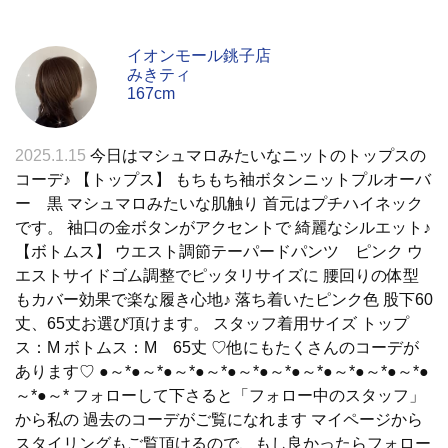
イオンモール銚子店
みきティ
167cm
2025.1.15
今日はマシュマロみたいなニットのトップスの
コーデ♪ 【トップス】 もちもち袖ボタンニットプルオーバ
ー 黒 マシュマロみたいな肌触り 首元はプチハイネック
です。 袖口の金ボタンがアクセントで 綺麗なシルエット♪
【ボトムス】 ウエスト調節テーパードパンツ ピンク ウ
エストサイドゴム調整でピッタリサイズに 腰回りの体型
もカバー効果で楽な履き心地♪ 落ち着いたピンク色 股下60
丈、65丈お選び頂けます。 スタッフ着用サイズ トップ
ス：M ボトムス：M 65丈 ♡他にもたくさんのコーデが
あります♡ ●～*●～*●～*●～*●～*●～*●～*●～*●～*●～*●
～*●～* フォローして下さると「フォロー中のスタッフ」
から私の 過去のコーデがご覧になれます マイページから
スタイリングもご覧頂けるので、もし良かったらフォロー