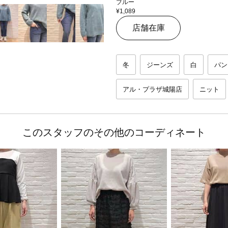
ブルー
¥1,089
店舗在庫
冬
ジーンズ
白
パン
アル・プラザ城陽店
ニット
このスタッフのその他のコーディネート