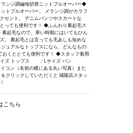
メランジ調編地切替ニットプルオーバー◆
ニットプルオーバー。 メランジ調がカラフ
クセント。 デニムパンツやスカートな
とっても便利です！ ◆ふんわり裏起毛ス
ー 裏起毛なので、寒い時期にはいてもひん
ズ。 裏起毛とは言っても毛あしも短めな
カジュアルなトップスになら、どんなもの
ておくととても便利です！ ◆スタッフ着用
サイズ トップス ：Lサイズ パン
アイコン（名前の横にある丸い写真）また
」をクリックしていただくと 城陽店スタッ
！
はこちら