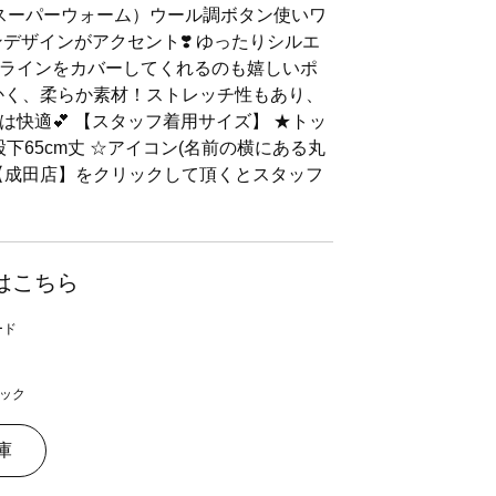
（スーパーウォーム）ウール調ボタン使いワ
デザインがアクセント❣️ ゆったりシルエ
ラインをカバーしてくれるのも嬉しいポ
暖かく、柔らか素材！ストレッチ性もあり、
快適💕 【スタッフ着用サイズ】 ★トッ
股下65cm丈 ☆アイコン(名前の横にある丸
【成田店】をクリックして頂くとスタッフ
はこちら
ック
庫