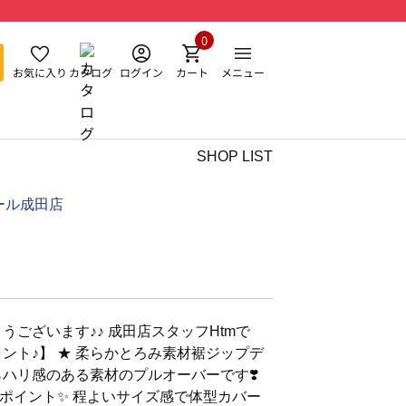
0
お気に入り
カタログ
ログイン
カート
メニュー
SHOP LIST
ール成田店
うございます♪♪ 成田店スタッフHtmで
ント♪】 ★ 柔らかとろみ素材裾ジップデ
らハリ感のある素材のプルオーバーです❣️
ポイント✨️ 程よいサイズ感で体型カバー