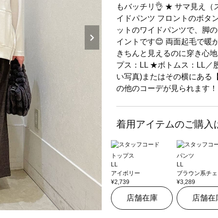
もバッチリ👌 ★ サマ見え
イドパンツ フロントのボタン
ットのワイドパンツで、脚の
イントです😊 両面起毛で
きちんと見えるのに穿き心地は
プス：LL ★ボトムス：LL／
い写真)またはその横にある
の他のコーデが見られます！
着用アイテムのご購入
トップス
パンツ
LL
LL
アイボリー
ブラウン系チェ
¥2,739
¥3,289
店舗在庫
店舗在