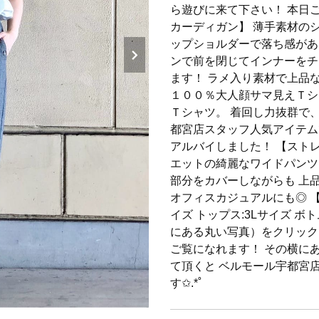
ら遊びに来て下さい！ 本日
カーディガン】 薄手素材の
ップショルダーで落ち感があ
ンで前を閉じてインナーをチ
ます！ ラメ入り素材で上品
１００％大人顔サマ見えＴシ
Ｔシャツ。 着回し力抜群で
都宮店スタッフ人気アイテム
アルバイしました！ 【スト
エットの綺麗なワイドパンツ
部分をカバーしながらも 上
オフィスカジュアルにも◎ 【
イズ トップス:3Lサイズ ボ
にある丸い写真）をクリック
ご覧になれます！ その横に
て頂くと ベルモール宇都宮
す✩.*˚