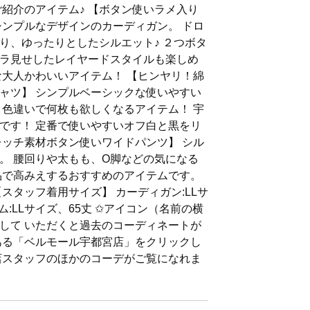
ご紹介のアイテム♪ 【ボタン使いラメ入り
シンプルなデザインのカーディガン。 ドロ
り、ゆったりとしたシルエット♪ ２つボタ
ラ見せしたレイヤードスタイルも楽しめ
な大人かわいいアイテム！ 【ヒンヤリ！綿
ャツ】 シンプルベーシックな使いやすい
、色違いで何枚も欲しくなるアイテム！ 宇
です！ 定番で使いやすいオフ白と黒をリ
レッチ素材ボタン使いワイドパンツ】 シル
。 腰回りや太もも、O脚などの気になる
品で高みえするおすすめのアイテムです。
スタッフ着用サイズ】 カーディガン:LLサ
トム:LLサイズ、65丈 ✩アイコン（名前の横
して いただくと過去のコーディネートが
ある「ベルモール宇都宮店」をクリックし
店スタッフのほかのコーデがご覧になれま