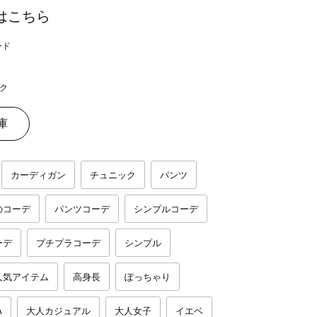
はこちら
ク
庫
カーディガン
チュニック
パンツ
のコーデ
パンツコーデ
シンプルコーデ
ーデ
プチプラコーデ
シンプル
人気アイテム
高身長
ぽっちゃり
A
大人カジュアル
大人女子
イエベ