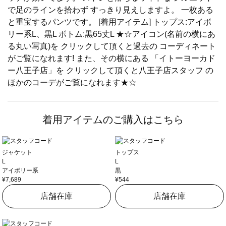
で足のラインを拾わず すっきり見えしますよ。 一枚ある
と重宝するパンツです。 [着用アイテム] トップス:アイボ
リー系L、黒L ボトム:黒65丈L ★☆アイコン(名前の横にあ
る丸い写真)を クリックして頂くと過去の コーディネート
がご覧になれます! また、その横にある 「イトーヨーカド
ー八王子店」を クリックして頂くと八王子店スタッフ の
ほかのコーデがご覧になれます★☆
着用アイテムのご購入はこちら
ジャケット
トップス
L
L
アイボリー系
黒
¥7,689
¥544
店舗在庫
店舗在庫