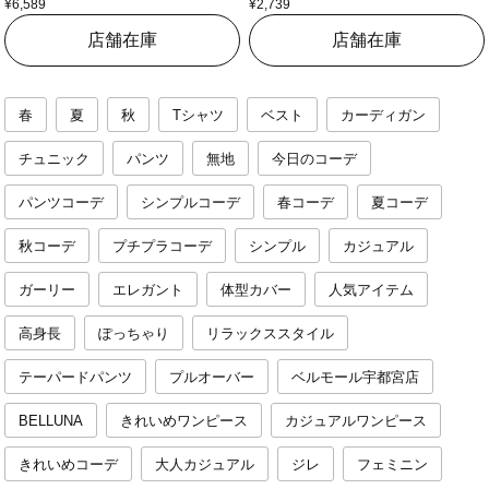
¥6,589
¥2,739
店舗在庫
店舗在庫
春
夏
秋
Tシャツ
ベスト
カーディガン
チュニック
パンツ
無地
今日のコーデ
パンツコーデ
シンプルコーデ
春コーデ
夏コーデ
秋コーデ
プチプラコーデ
シンプル
カジュアル
ガーリー
エレガント
体型カバー
人気アイテム
高身長
ぽっちゃり
リラックススタイル
テーパードパンツ
プルオーバー
ベルモール宇都宮店
BELLUNA
きれいめワンピース
カジュアルワンピース
きれいめコーデ
大人カジュアル
ジレ
フェミニン