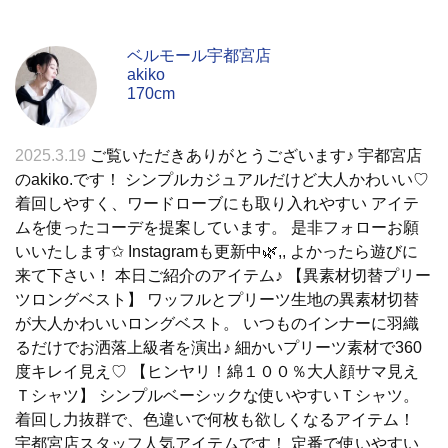
ベルモール宇都宮店
akiko
170cm
2025.3.19
ご覧いただきありがとうございます♪ 宇都宮店
のakiko.です！ シンプルカジュアルだけど大人かわいい♡
着回しやすく、ワードローブにも取り入れやすい アイテ
ムを使ったコーデを提案しています。 是非フォローお願
いいたします✩︎ Instagramも更新中🌿,, よかったら遊びに
来て下さい！ 本日ご紹介のアイテム♪ 【異素材切替プリー
ツロングベスト】 ワッフルとプリーツ生地の異素材切替
が大人かわいいロングベスト。 いつものインナーに羽織
るだけでお洒落上級者を演出♪ 細かいプリーツ素材で360
度キレイ見え♡ 【ヒンヤリ！綿１００％大人顔サマ見え
Ｔシャツ】 シンプルベーシックな使いやすいＴシャツ。
着回し力抜群で、色違いで何枚も欲しくなるアイテム！
宇都宮店スタッフ人気アイテムです！ 定番で使いやすい