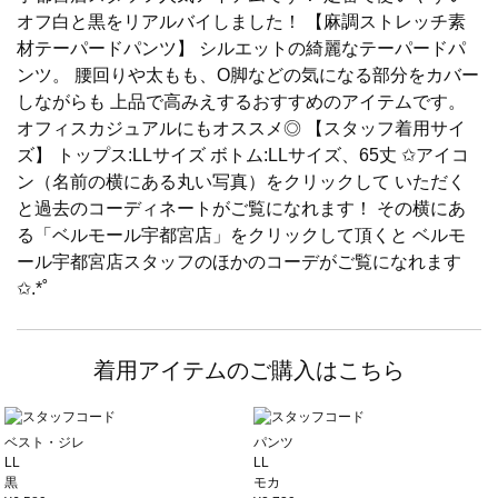
オフ白と黒をリアルバイしました！ 【麻調ストレッチ素
材テーパードパンツ】 シルエットの綺麗なテーパードパ
ンツ。 腰回りや太もも、O脚などの気になる部分をカバー
しながらも 上品で高みえするおすすめのアイテムです。
オフィスカジュアルにもオススメ◎ 【スタッフ着用サイ
ズ】 トップス:LLサイズ ボトム:LLサイズ、65丈 ✩アイコ
ン（名前の横にある丸い写真）をクリックして いただく
と過去のコーディネートがご覧になれます！ その横にあ
る「ベルモール宇都宮店」をクリックして頂くと ベルモ
ール宇都宮店スタッフのほかのコーデがご覧になれます
✩.*˚
着用アイテムのご購入はこちら
ベスト・ジレ
パンツ
LL
LL
黒
モカ