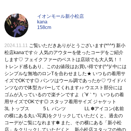
イオンモール新小松店
kana
158cm
2024.11.11
ご覧いただきありがとうございます(*^^*) 新小
松店kanaです☆ 人気のアウターを使ったコーデをご紹介
します♡ フェイクファーのベストは店頭でも大人気！！
トレンド感もあり、このお値段はお買い得です(^^)/ 中には
シンプルな無地のロンTを合わせました★ いつもの着用サ
イズでOKです◎ パンツはウール調であったか♡ ワイドパ
ンツなので体型カバーしてくれます♪♪ ウエスト部分には
ゴムが入っているので楽チンですよ（´∀｀*） いつもの着
用サイズでOKです◎ スタッフ着用サイズ ジャケット
3L トップス 5Ｌ パンツ LL ✽アイコン(名前
の横にある丸い写真)をクリックしていただくと、過去の
コーデがご覧になれます✽ また、その横にある「新小松
店」をクリックしていただくと、新小松店スタッフの他の