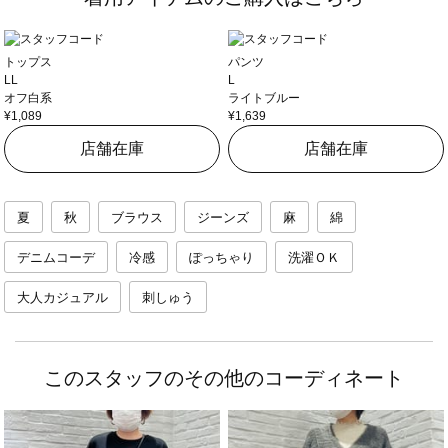
トップス
パンツ
LL
L
オフ白系
ライトブルー
¥1,089
¥1,639
店舗在庫
店舗在庫
夏
秋
ブラウス
ジーンズ
麻
綿
デニムコーデ
冷感
ぽっちゃり
洗濯ＯＫ
大人カジュアル
刺しゅう
このスタッフのその他のコーディネート