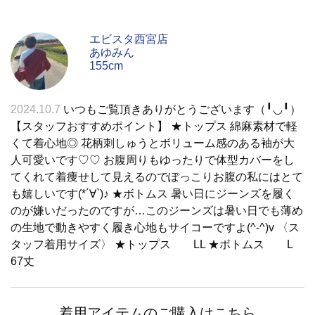
エビスタ西宮店
あゆみん
155cm
2024.10.7
いつもご覧頂きありがとうございます（╹◡╹）
【スタッフおすすめポイント】 ★トップス 綿麻素材で軽
くて着心地◎ 花柄刺しゅうとボリューム感のある袖が大
人可愛いです♡♡ お腹周りもゆったりで体型カバーをし
てくれて着痩せして見えるのでぽっこりお腹の私にはとて
も嬉しいです(*´∀`)♪ ★ボトムス 暑い日にジーンズを履く
のが嫌いだったのですが…このジーンズは暑い日でも薄め
の生地で動きやすく履き心地もサイコーですよ(^-^)v 〈ス
タッフ着用サイズ〉 ★トップス LL ★ボトムス L
67丈
着用アイテムのご購入はこちら