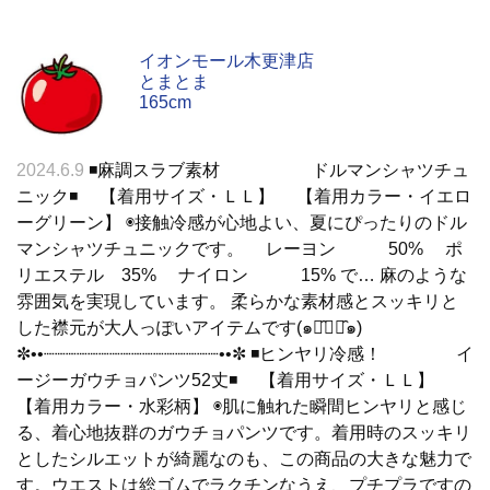
イオンモール木更津店
とまとま
165cm
2024.6.9
◾️麻調スラブ素材 ドルマンシャツチュ
ニック◾️ 【着用サイズ・ＬＬ】 【着用カラー・イエロ
ーグリーン】 ◉接触冷感が心地よい、夏にぴったりのドル
マンシャツチュニックです。 レーヨン 50% ポ
リエステル 35% ナイロン 15% で… 麻のような
雰囲気を実現しています。 柔らかな素材感とスッキリと
した襟元が大人っぽいアイテムです(๑･̑◡･̑๑)
✼••┈┈┈┈┈┈┈┈┈┈┈┈┈┈┈┈••✼ ◾️ヒンヤリ冷感！ イ
ージーガウチョパンツ52丈◾️ 【着用サイズ・ＬＬ】
【着用カラー・水彩柄】 ◉肌に触れた瞬間ヒンヤリと感じ
る、着心地抜群のガウチョパンツです。着用時のスッキリ
としたシルエットが綺麗なのも、この商品の大きな魅力で
す。ウエストは総ゴムでラクチンなうえ、プチプラですの