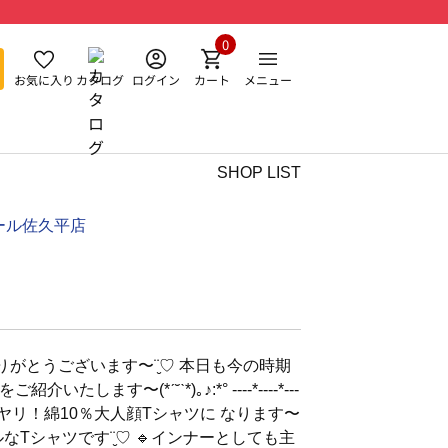
0
お気に入り
カタログ
ログイン
カート
メニュー
SHOP LIST
ール佐久平店
がとうございます〜¨̮♡︎ 本日も今の時期
ます〜(*ˊ˘ˋ*)｡♪︎:*° ----*----*---
🔹ヒンヤリ！綿10％大人顔Tシャツに なります〜
なTシャツです¨̮♡︎ 🔹インナーとしても主