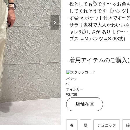
役としても👌です〜 🔹お
してくれそうです 【パンツ】
す😀 🔹ポケット付きです〜
サラリ素材で大人かわいい☺️ですね✌
ャレ&涼しさが あります〜╰(
プス →M パンツ→S (63丈)
着用アイテムのご購入
パンツ
S
アイボリー
¥2,739
店舗在庫
春
夏
チュニック
綿