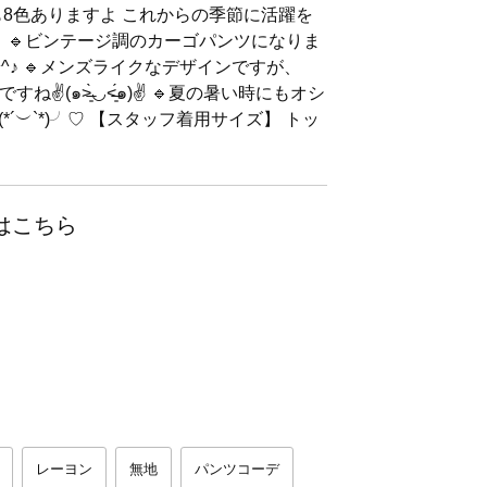
色も8色ありますよ これからの季節に活躍を
 🔹ビンテージ調のカーゴパンツになりま
(^^♪ 🔹メンズライクなデザインですが、
(๑˃̶͈̀◡˂̶͈́๑)✌ 🔹夏の暑い時にもオシ
*´︶`*)╯♡ 【スタッフ着用サイズ】 トッ
はこちら
レーヨン
無地
パンツコーデ