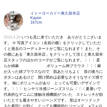
イトーヨーカドー東久留米店
Kayon
167cm
2024.4.26
いつも見に来ていただき ありがとうございま
す。 ※ 写真アイコン（名前の横）をクリックしていただ
くと過去のコーディネートがご覧になれます！ また、そ
の横にある「東久留米店」をクリックして頂くと東久留米
店スタッフのほかのコーデがご覧になれます。 〉〉〉柔
らか綿麻 ボリューム神ブラウス〈〈〈 麻
が入った綿ブラウスなので 肌あたりもよく 首の後ろに
ボタンはあるけど 開け閉めは必要なさそうなサイズ感で
す。 袖にボリュームがあり とっても可愛いデザインで
す。 〉〉〉ヒンヤリ冷感ジーンズスリム〈〈〈 夏暑いで
代表的なデニムに接触冷感機能がついた ストレッチが効
いたとても履きやすいジーンズです。 形はオーソドック
スな着回しが効く とっても機能的なジーンズ。 ⭐︎フォロ