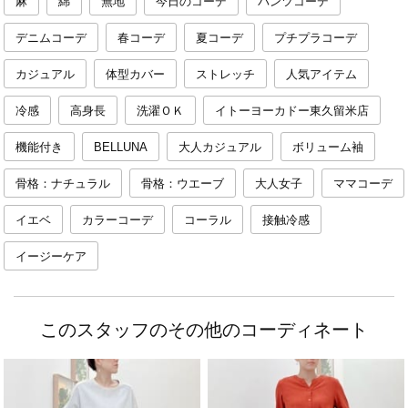
麻
綿
無地
今日のコーデ
パンツコーデ
デニムコーデ
春コーデ
夏コーデ
プチプラコーデ
カジュアル
体型カバー
ストレッチ
人気アイテム
冷感
高身長
洗濯ＯＫ
イトーヨーカドー東久留米店
機能付き
BELLUNA
大人カジュアル
ボリューム袖
骨格：ナチュラル
骨格：ウエーブ
大人女子
ママコーデ
イエベ
カラーコーデ
コーラル
接触冷感
イージーケア
このスタッフのその他のコーディネート