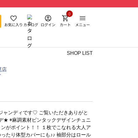
0
お気に入り
カタログ
ログイン
カート
メニュー
SHOP LIST
尾店
ィ
ジャンディです♡ ご覧いただきありがと
デ★ ◉麻調素材ピンタックデザインチュニ
インがポイント！！ １枚でこなれる大人ア
ったり体型カバーにも♪♪ 袖部分はロール