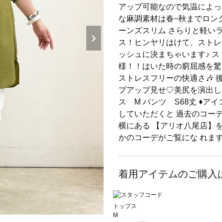
アップ可能なので気温によっ
な麻調素材は春~秋までロン
ーンズスリム さらりと軽い
ス！ヒンヤリはけて、ストレ
ッシュに決まちゃいます♪ 
様！！はいた時の窮屈感を驚
ストレスフリーの快適さ🎶
プアップ見せ♡美尻を演出し
ス M パンツ S68丈 ♦︎
していただくと 過去のコー
横にある 【アリオ八尾店】
かのコーデがご覧にな れます♦
着用アイテムのご購入
トップス
M