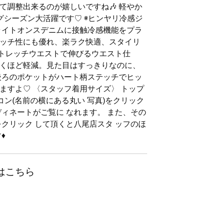
て調整出来るのが嬉しいですね🎶 軽やか
グシーズン大活躍です♡ ◉ヒンヤリ冷感ジ
ライトオンスデニムに接触冷感機能をプラ
ッチ性にも優れ、楽ラク快適、スタイリ
ストレッチウエストで伸びるウエスト仕
くほど軽減。見た目はすっきりなのに、
 後ろのポケットがハート柄ステッチでヒッ
ますよ♡ 〈スタッフ着用サイズ〉 トップ
アイコン(名前の横にある丸い 写真)をクリック
ディネートがご覧に なれます。 また、その
をクリック して頂くと八尾店スタ ッフのほ
︎
はこちら