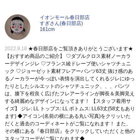
イオンモール春日部店
すぎさん(春日部店)
161cm
2022.9.18
★春日部店をご覧頂きありがとうございます★
【おすすめ商品のご紹介】 ♡ダブルクロス素材ノーカラ
ーデザインジレ ♡フランス綾ドレープ使いシャツチュニ
ック ♡ジョーゼット素材フレアーパンツ63丈 抜け感のあ
るノーカラーが今っぽい表情を演出してくれるジレにゆっ
たりとしたシルエットのシャツチュニック、、、パンツ
は、膝下を程良く広げたフレアーラインが脚長＆美脚見え
する綺麗めなデザインになってます！ 【スタッフ着用サ
イズ】 ジレ: LL トップス: LL ボトムス: LL63丈(58丈もあり
ます) ◆アイコン(名前の横にある丸い写真)をクリッいた
だくと過去のコーディネートがご覧になれます！ また、
その横にある『春日部店』をクリックしていただくと他の
スタッフコーデがご覧になれます◆