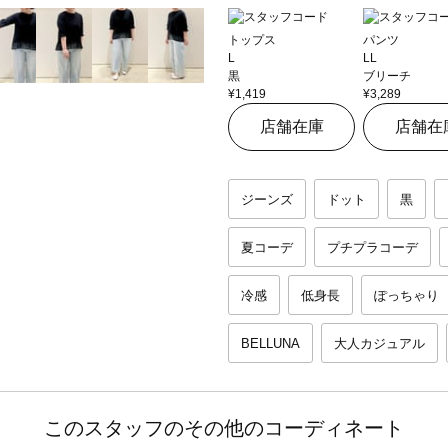
トップス
パンツ
L
LL
黒
ブリーチ
¥1,419
¥3,289
店舗在庫
店舗在
ジーンズ
ドット
黒
夏コーデ
プチプラコーデ
冷感
低身長
ぽっちゃり
BELLUNA
大人カジュアル
このスタッフのその他のコーディネート