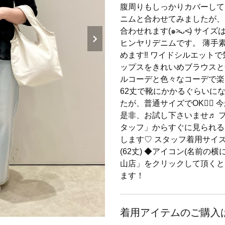
腹周りもしっかりカバーして
ニムと合わせてみましたが、
合わせれます(๑˃̵ᴗ˂̵) サイ
ヒンヤリデニムです。 薄手
めます‼️ ワイドシルエット
ップスをきれいめブラウスと
ルコーデと色々なコーデで楽しめ
62丈で靴にかかるぐらいに
たが、普通サイズでOK🙆‍♀️
是非、お試し下さいませ♬ 
タッフ」からすぐに見られる
します♡ スタッフ着用サイズ 
(62丈) ◆アイコン(名前の
山店」をクリックして頂くと
ます！
着用アイテムのご購入