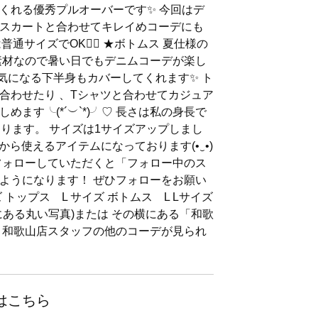
くれる優秀プルオーバーです✨ 今回はデ
スカートと合わせてキレイめコーデにも
ズは普通サイズでOK🙆‍♀️ ★ボトムス 夏仕様の
素材なので暑い日でもデニムコーデが楽し
で気になる下半身もカバーしてくれます✨ ト
合わせたり 、Tシャツと合わせてカジュア
ます╰(*´︶`*)╯♡ 長さは私の身長で
なります。 サイズは1サイズアップしまし
 今から使えるアイテムになっております(•‿•)
フォローしていただくと「フォロー中のス
ようになります！ ぜひフォローをお願い
トップス L サイズ ボトムス L Lサイズ
横にある丸い写真)または その横にある「和歌
 和歌山店スタッフの他のコーデが見られ
はこちら