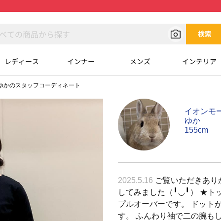
検索
レディース
インナー
メンズ
インテリア
ゆかのスタッフコーディネート
イオンモ
ゆか
155cm
2025.5.16
ご覧いただきあり
してみました（╹◡╹） ★ト
プルオーバーです。 ドット
す。 ふんわり袖で二の腕もし