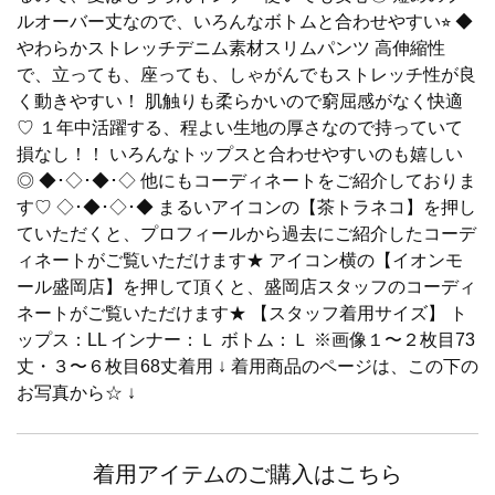
ルオーバー丈なので、いろんなボトムと合わせやすい⭐︎ ◆
やわらかストレッチデニム素材スリムパンツ 高伸縮性
で、立っても、座っても、しゃがんでもストレッチ性が良
く動きやすい！ 肌触りも柔らかいので窮屈感がなく快適
♡ １年中活躍する、程よい生地の厚さなので持っていて
損なし！！ いろんなトップスと合わせやすいのも嬉しい
◎ ◆･◇･◆･◇ 他にもコーディネートをご紹介しておりま
す♡ ◇･◆･◇･◆ まるいアイコンの【茶トラネコ】を押し
ていただくと、プロフィールから過去にご紹介したコーデ
ィネートがご覧いただけます★ アイコン横の【イオンモ
ール盛岡店】を押して頂くと、盛岡店スタッフのコーディ
ネートがご覧いただけます★ 【スタッフ着用サイズ】 ト
ップス：LL インナー：Ｌ ボトム：Ｌ ※画像１〜２枚目73
丈・３〜６枚目68丈着用 ↓ 着用商品のページは、この下の
お写真から☆ ↓
着用アイテムのご購入はこちら