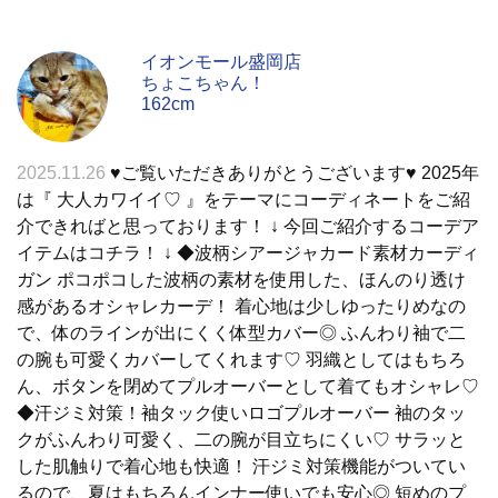
イオンモール盛岡店
ちょこちゃん！
162cm
2025.11.26
♥︎ご覧いただきありがとうございます♥︎ 2025年
は『 大人カワイイ♡ 』をテーマにコーディネートをご紹
介できればと思っております！ ↓ 今回ご紹介するコーデア
イテムはコチラ！ ↓ ◆波柄シアージャカード素材カーディ
ガン ポコポコした波柄の素材を使用した、ほんのり透け
感があるオシャレカーデ！ 着心地は少しゆったりめなの
で、体のラインが出にくく体型カバー◎ ふんわり袖で二
の腕も可愛くカバーしてくれます♡ 羽織としてはもちろ
ん、ボタンを閉めてプルオーバーとして着てもオシャレ♡
◆汗ジミ対策！袖タック使いロゴプルオーバー 袖のタッ
クがふんわり可愛く、二の腕が目立ちにくい♡ サラッと
した肌触りで着心地も快適！ 汗ジミ対策機能がついてい
るので、夏はもちろんインナー使いでも安心◎ 短めのプ