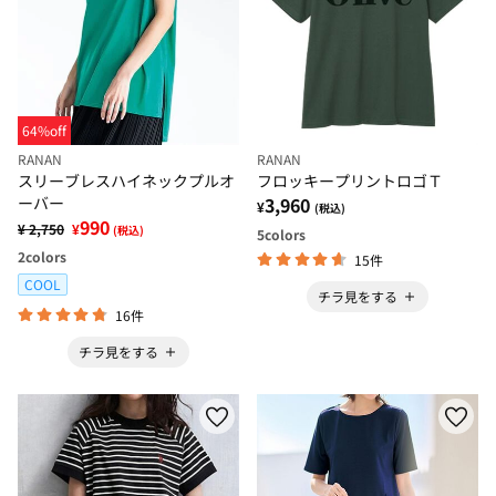
64%off
RANAN
RANAN
スリーブレスハイネックプルオ
フロッキープリントロゴＴ
ーバー
3,960
¥
(税込)
990
¥ 2,750
¥
(税込)
5
colors
2
colors
15件
COOL
チラ見をする
16件
チラ見をする