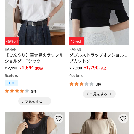
45%off
40%off
RANAN
RANAN
【ひんやり】華奢見えラッフル
ダブルストラップオフショルリ
ショルダーTシャツ
ブカットソー
1,644
1,790
¥ 2,990
¥
¥ 2,990
¥
(税込)
(税込)
5
colors
4
colors
COOL
3件
8件
チラ見をする
チラ見をする