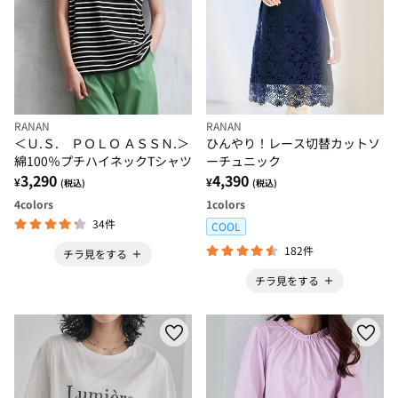
RANAN
RANAN
＜Ｕ.Ｓ. ＰＯＬＯ ＡＳＳＮ.＞
ひんやり！レース切替カットソ
綿100％プチハイネックTシャツ
ーチュニック
3,290
4,390
¥
¥
(税込)
(税込)
4
colors
1
colors
34件
COOL
182件
チラ見をする
チラ見をする