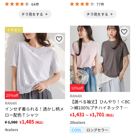
64件
77件
チラ見をする
チラ見をする
イチオシ
10%off
25%off
RANAN
【選べる袖丈】ひんやり！＜BC
RANAN
＞綿100％プチハイネックＴシ
インせず着られる！透かし柄メ
ャツ
1,431
1,701
ロー配色Ｔシャツ
¥
¥
～
(税込)
1,485
¥ 1,980
¥
20
colors
(税込)
4
colors
COOL
ロングセラー