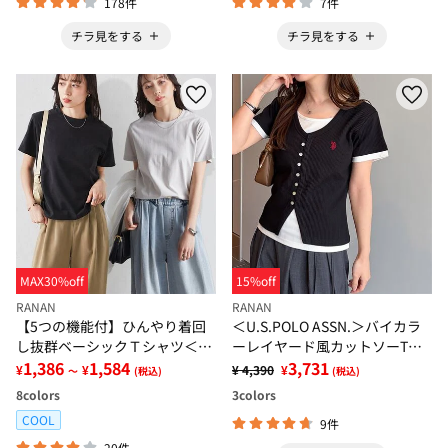
178件
7件
チラ見をする
チラ見をする
MAX30%off
15%off
RANAN
RANAN
【5つの機能付】ひんやり着回
＜U.S.POLO ASSN.＞バイカラ
し抜群ベーシックＴシャツ＜選
ーレイヤード風カットソーTシ
べる着丈＞
1,386
1,584
ャツ
3,731
¥
¥
¥ 4,390
¥
～
(税込)
(税込)
8
colors
3
colors
COOL
9件
20件