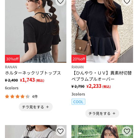
30%off
20%off
RANAN
RANAN
ホルターネックリブトップス
【ひんやり・ＵＶ】異素材切替
1,743
ペプラムプルオーバー
¥ 2,490
¥
(税込)
2,233
¥ 2,790
¥
(税込)
6
colors
3
colors
4件
COOL
チラ見をする
チラ見をする