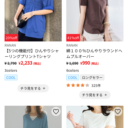
20%off
41%off
RANAN
RANAN
【5つの機能付】ひんやりシャ
綿１００％ひんやりラウンドヘ
ーリングプリントTシャツ
ムプルオーバー
2,233
990
¥ 2,790
¥
¥ 1,690
¥
(税込)
(税込)
3
colors
6
colors
COOL
COOL
ロングセラー
325件
チラ見をする
チラ見をする