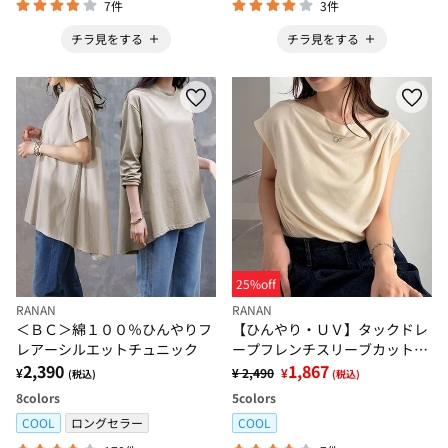
7件
3件
チラ見をする
チラ見をする
25%off
RANAN
RANAN
＜ＢＣ＞綿１００％ひんやりフ
【ひんやり・ＵＶ】タックドレ
レアーシルエットチュニック
ープフレンチスリーブカットソ
2,390
ー
1,867
¥
¥ 2,490
¥
(税込)
(税込)
8
colors
5
colors
COOL
ロングセラー
COOL