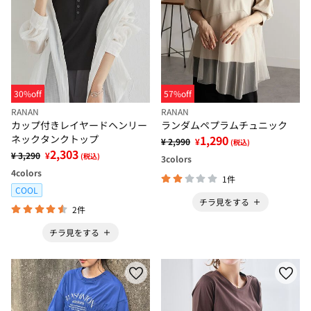
30%off
57%off
RANAN
RANAN
カップ付きレイヤードヘンリー
ランダムペプラムチュニック
ネックタンクトップ
1,290
¥ 2,990
¥
(税込)
2,303
¥ 3,290
¥
(税込)
3
colors
4
colors
1件
COOL
チラ見をする
2件
チラ見をする