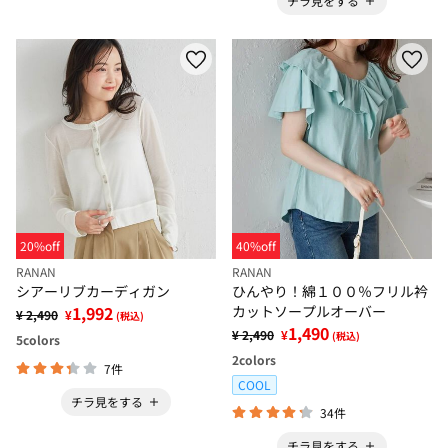
チラ見をする
20%off
40%off
RANAN
RANAN
シアーリブカーディガン
ひんやり！綿１００％フリル衿
1,992
カットソープルオーバー
¥ 2,490
¥
(税込)
1,490
¥ 2,490
¥
(税込)
5
colors
2
colors
7件
COOL
チラ見をする
34件
チラ見をする