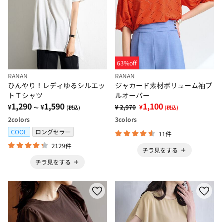
63%off
RANAN
RANAN
ひんやり！レディゆるシルエッ
ジャカード素材ボリューム袖プ
トＴシャツ
ルオーバー
1,290
1,590
1,100
¥
¥
¥ 2,970
¥
～
(税込)
(税込)
2
colors
3
colors
COOL
ロングセラー
11件
2129件
チラ見をする
チラ見をする