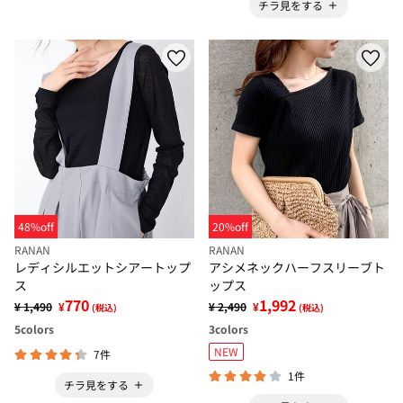
チラ見をする
48%off
20%off
RANAN
RANAN
レディシルエットシアートップ
アシメネックハーフスリーブト
ス
ップス
770
1,992
¥ 1,490
¥
¥ 2,490
¥
(税込)
(税込)
5
colors
3
colors
NEW
7件
1件
チラ見をする