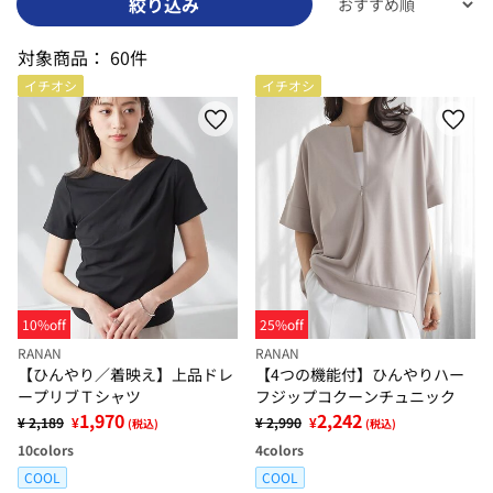
絞り込み
対象商品：
60件
イチオシ
イチオシ
10%off
25%off
RANAN
RANAN
【ひんやり／着映え】上品ドレ
【4つの機能付】ひんやりハー
ープリブＴシャツ
フジップコクーンチュニック
1,970
2,242
¥ 2,189
¥
¥ 2,990
¥
(税込)
(税込)
10
colors
4
colors
COOL
COOL