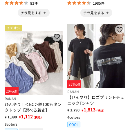
83件
1985件
チラ見をする
チラ見をする
イチオシ
35%off
20%off
RANAN
【ひんやり】ロゴプリントチュ
RANAN
ニックTシャツ
ひんやり！＜BC＞綿100％タン
1,813
クトップ【選べる着丈】
¥ 2,790
¥
(税込)
1,112
¥ 1,390
¥
4
colors
(税込)
8
colors
COOL