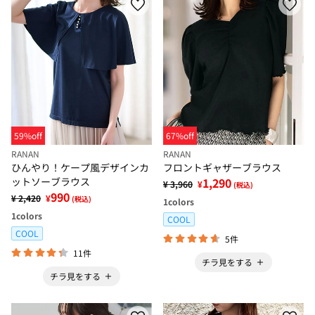
59%off
67%off
RANAN
RANAN
ひんやり！ケープ風デザインカ
フロントギャザーブラウス
ットソーブラウス
1,290
¥ 3,960
¥
(税込)
990
¥ 2,420
¥
(税込)
1
colors
1
colors
COOL
COOL
5件
11件
チラ見をする
チラ見をする