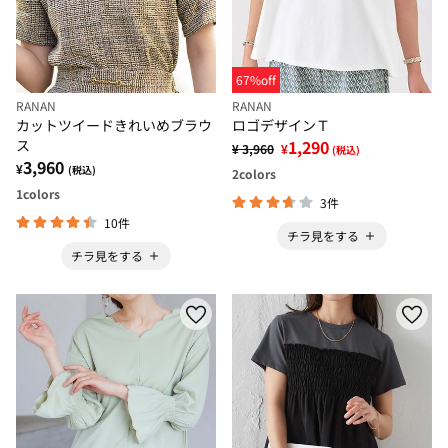
67%off
RANAN
RANAN
カットツイードきれいめブラウ
ロゴデザインＴ
ス
1,290
¥ 3,960
¥
(税込)
3,960
¥
(税込)
2
colors
1
colors
3件
10件
チラ見をする
チラ見をする