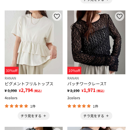
30%off
10%off
RANAN
RANAN
ピグメントフリルトップス
パッチワークレースT
2,794
1,971
¥ 3,990
¥
¥ 2,190
¥
(税込)
(税込)
4
colors
2
colors
1件
1件
チラ見をする
チラ見をする