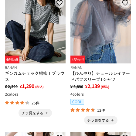
46%off
45%off
RANAN
RANAN
ギンガムチェック楊柳Ｔブラウ
【ひんやり】チュールレイヤー
ス
ドパフスリーブTシャツ
1,290
2,139
¥ 2,390
¥
¥ 3,890
¥
(税込)
(税込)
2
colors
4
colors
COOL
25件
12件
チラ見をする
チラ見をする