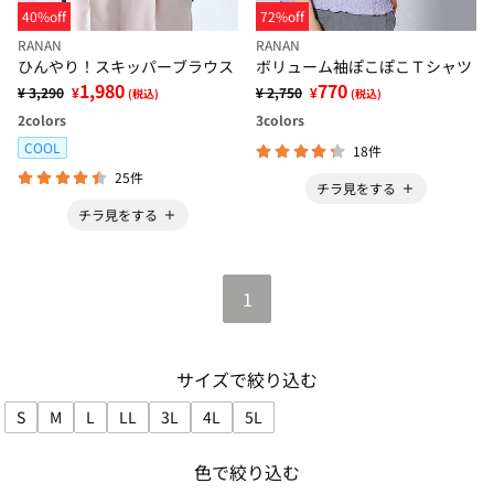
40%off
72%off
RANAN
RANAN
ひんやり！スキッパーブラウス
ボリューム袖ぽこぽこＴシャツ
1,980
770
¥ 3,290
¥
¥ 2,750
¥
(税込)
(税込)
2
colors
3
colors
COOL
18件
25件
チラ見をする
チラ見をする
1
サイズで絞り込む
S
M
L
LL
3L
4L
5L
サイズで絞り込み: S
サイズで絞り込み: M
サイズで絞り込み: L
サイズで絞り込み: LL
サイズで絞り込み: 3L
サイズで絞り込み: 4L
サイズで絞り込み: 5L
色で絞り込む