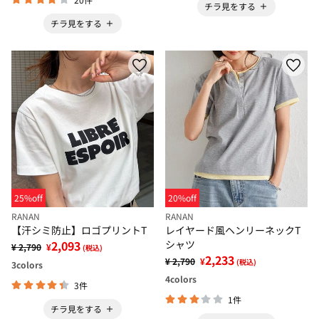
チラ見をする
チラ見をする
25%off
20%off
RANAN
RANAN
【汗シミ防止】ロゴプリントT
レイヤード風ヘンリーネックT
2,093
シャツ
¥ 2,790
¥
(税込)
2,233
¥ 2,790
¥
(税込)
3
colors
4
colors
3件
1件
チラ見をする