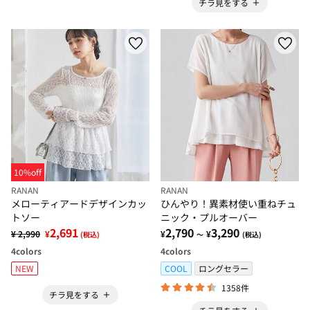
チラ見をする
10%off
RANAN
RANAN
メローティアードデザインカッ
ひんやり！異素材使い重ねチュ
トソー
ニック・プルオーバー
2,691
2,790
3,290
¥ 2,990
¥
¥
¥
(税込)
～
(税込)
4
colors
4
colors
NEW
COOL
ロングセラー
1358件
チラ見をする