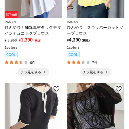
67%off
RANAN
RANAN
ひんやり！袖異素材タックデザ
ひんやり！スキッパーカットソ
インチュニックブラウス
ーブラウス
1,290
4,290
¥ 3,960
¥
¥
(税込)
(税込)
1
colors
1
colors
COOL
COOL
6件
7件
チラ見をする
チラ見をする