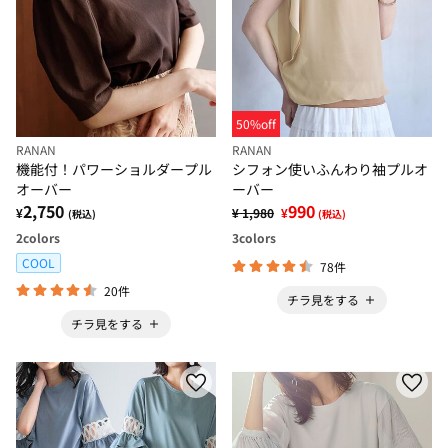
50%off
RANAN
RANAN
機能付！パワーショルダープル
シフォン使いふんわり袖プルオ
オーバー
ーバー
2,750
990
¥
¥ 1,980
¥
(税込)
(税込)
2
colors
3
colors
COOL
78件
20件
チラ見をする
チラ見をする