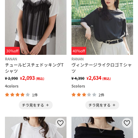
30%off
40%off
RANAN
RANAN
チュールビスチェドッキングT
ヴィンテージライクロゴＴシャ
シャツ
ツ
2,093
2,634
¥ 2,990
¥
¥ 4,390
¥
(税込)
(税込)
4
colors
5
colors
1件
2件
チラ見をする
チラ見をする