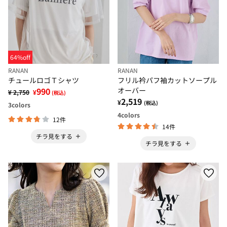
64%off
RANAN
RANAN
チュールロゴＴシャツ
フリル衿パフ袖カットソープル
990
オーバー
¥ 2,750
¥
(税込)
2,519
¥
(税込)
3
colors
4
colors
12件
14件
チラ見をする
チラ見をする