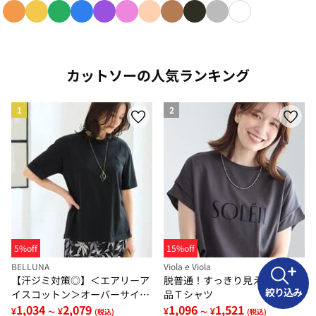
色で絞り込み: orange
色で絞り込み: yellow
色で絞り込み: green
色で絞り込み: blue
色で絞り込み: purple
色で絞り込み: pink
色で絞り込み: beige
色で絞り込み: brown
色で絞り込み: black
色で絞り込み: gray
色で絞り込み: w
カットソーの人気ランキング
1
2
5%off
15%off
BELLUNA
Viola e Viola
【汗ジミ対策◎】＜エアリーア
脱普通！すっきり見え大人の上
絞り込み
イスコットン＞オーバーサイズ
品Ｔシャツ
Ｔシャツ【選べる袖丈】
1,034
2,079
1,096
1,521
¥
¥
¥
¥
～
(税込)
～
(税込)