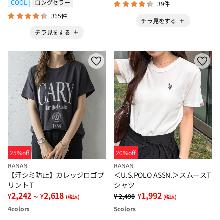
COOL
ロングセラー
39件
365件
チラ見をする
チラ見をする
25%off
20%off
RANAN
RANAN
【汗シミ防止】カレッジロゴプ
＜U.S.POLO ASSN.＞スムースT
リントＴ
シャツ
2,242
2,618
1,992
¥
¥
¥ 2,490
¥
～
(税込)
(税込)
4
colors
5
colors