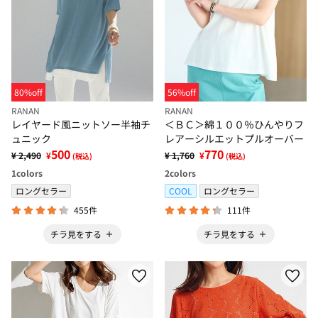
80%off
56%off
RANAN
RANAN
レイヤード風ニットソー半袖チ
＜ＢＣ＞綿１００％ひんやりフ
ュニック
レアーシルエットプルオーバー
500
770
¥ 2,490
¥
¥ 1,760
¥
(税込)
(税込)
1
colors
2
colors
ロングセラー
COOL
ロングセラー
455件
111件
チラ見をする
チラ見をする