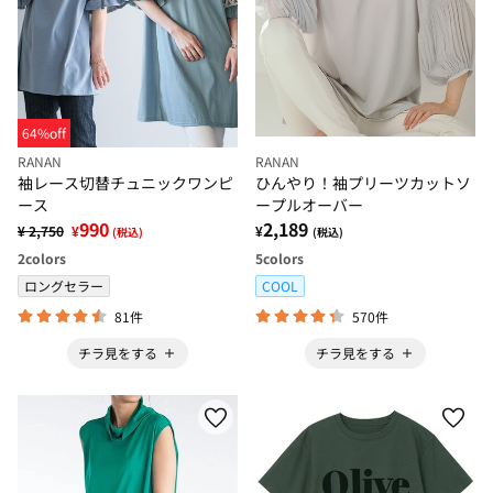
64%off
RANAN
RANAN
袖レース切替チュニックワンピ
ひんやり！袖プリーツカットソ
ース
ープルオーバー
990
2,189
¥ 2,750
¥
¥
(税込)
(税込)
2
colors
5
colors
ロングセラー
COOL
81件
570件
チラ見をする
チラ見をする