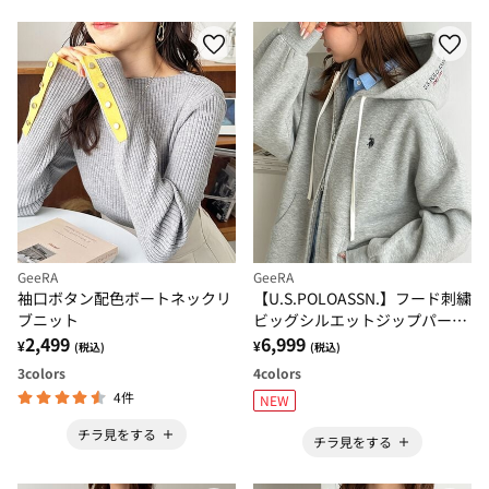
GeeRA
GeeRA
袖口ボタン配色ボートネックリ
【U.S.POLOASSN.】フード刺繍
ブニット
ビッグシルエットジップパーカ
2,499
ー
6,999
¥
¥
(税込)
(税込)
3
colors
4
colors
4件
NEW
チラ見をする
チラ見をする