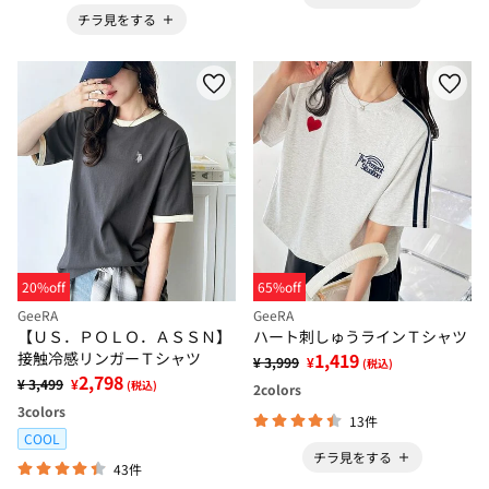
チラ見をする
20%off
65%off
GeeRA
GeeRA
【ＵＳ．ＰＯＬＯ．ＡＳＳＮ】
ハート刺しゅうラインＴシャツ
接触冷感リンガーＴシャツ
1,419
¥ 3,999
¥
(税込)
2,798
¥ 3,499
¥
(税込)
2
colors
3
colors
13件
COOL
チラ見をする
43件