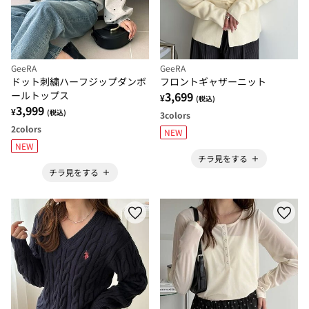
GeeRA
GeeRA
ドット刺繍ハーフジップダンボ
フロントギャザーニット
ールトップス
3,699
¥
(税込)
3,999
¥
(税込)
3
colors
2
colors
NEW
NEW
チラ見をする
チラ見をする