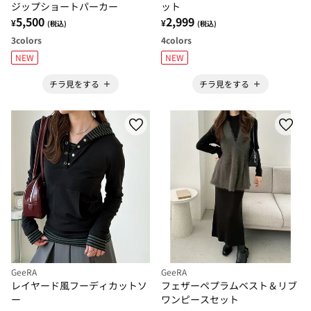
ジップショートパーカー
ット
5,500
2,999
¥
¥
(税込)
(税込)
3
colors
4
colors
NEW
NEW
チラ見をする
チラ見をする
GeeRA
GeeRA
レイヤード風フーディカットソ
フェザーペプラムベスト＆リブ
ー
ワンピースセット