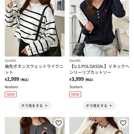
GeeRA
GeeRA
袖先ボタンスウェットライクニ
【U.S.POLOASSN.】Ｖネックヘ
ット
ンリーリブカットソー
2,999
3,999
¥
¥
(税込)
(税込)
4
colors
3
colors
NEW
NEW
チラ見をする
チラ見をする