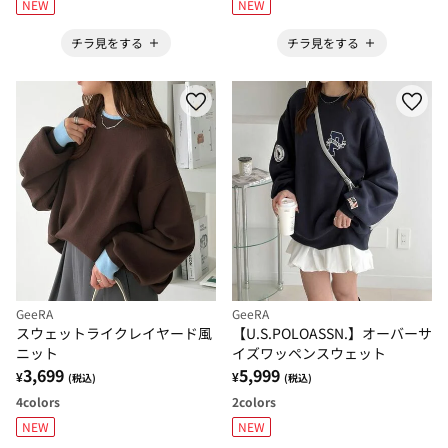
NEW
NEW
チラ見をする
チラ見をする
GeeRA
GeeRA
スウェットライクレイヤード風
【U.S.POLOASSN.】オーバーサ
ニット
イズワッペンスウェット
3,699
5,999
¥
¥
(税込)
(税込)
4
colors
2
colors
NEW
NEW