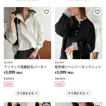
GeeRA
GeeRA
アノラック風裏起毛パーカー
配色使いヘンリーネックニット
3,999
3,999
¥
¥
(税込)
(税込)
2
colors
3
colors
NEW
NEW
チラ見をする
チラ見をする