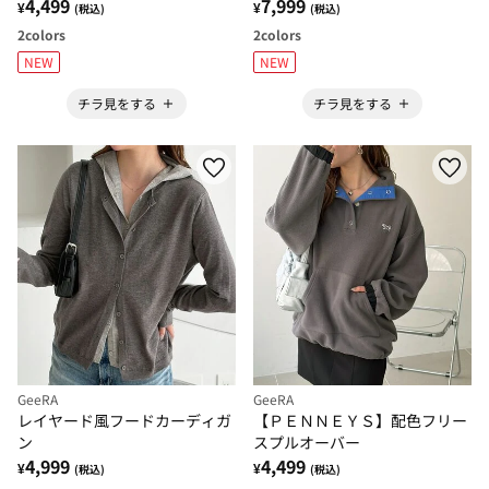
4,499
7,999
¥
¥
(税込)
(税込)
2
colors
2
colors
NEW
NEW
チラ見をする
チラ見をする
GeeRA
GeeRA
レイヤード風フードカーディガ
【ＰＥＮＮＥＹＳ】配色フリー
ン
スプルオーバー
4,999
4,499
¥
¥
(税込)
(税込)