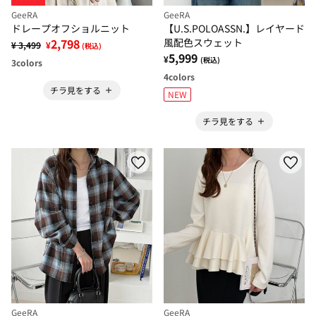
GeeRA
GeeRA
ドレープオフショルニット
【U.S.POLOASSN.】レイヤード
2,798
風配色スウェット
¥ 3,499
¥
(税込)
5,999
¥
(税込)
3
colors
4
colors
チラ見をする
NEW
チラ見をする
GeeRA
GeeRA