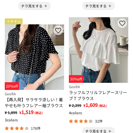
チラ見をする
チラ見をする
イチオシ
30%off
20%off
GeeRA
ラッフルフリルフレアースリー
GeeRA
ブＴブラウス
【再入荷】サラサラ涼しい！着
1,609
やせも叶うフレアー袖ブラウス
¥ 2,299
¥
(税込)
1,519
¥ 1,899
¥
4
colors
(税込)
3
colors
32件
176件
チラ見をする