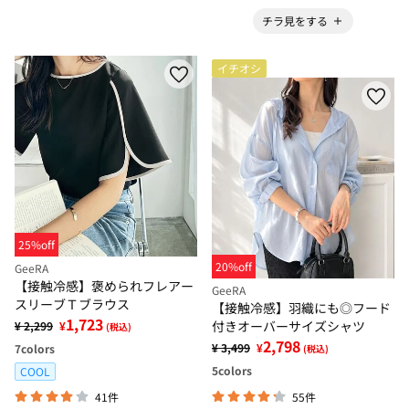
チラ見をする
イチオシ
25%off
20%off
GeeRA
【接触冷感】褒められフレアー
GeeRA
スリーブＴブラウス
【接触冷感】羽織にも◎フード
1,723
付きオーバーサイズシャツ
¥ 2,299
¥
(税込)
2,798
¥ 3,499
¥
7
colors
(税込)
5
colors
COOL
41件
55件