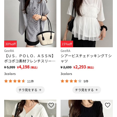
30%off
15%off
GeeRA
GeeRA
【ＵＳ．ＰＯＬＯ．ＡＳＳＮ】
シアービスチェドッキングＴシ
ポコポコ素材フレンチスリーブ
ャツ
シャツ
4,198
2,293
¥ 5,999
¥
¥ 2,699
¥
(税込)
(税込)
3
colors
3
colors
11件
9件
チラ見をする
チラ見をする