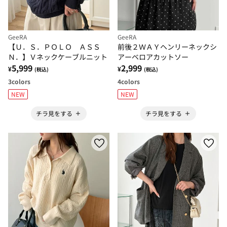
GeeRA
GeeRA
【Ｕ．Ｓ．ＰＯＬＯ ＡＳＳ
前後２ＷＡＹヘンリーネックシ
Ｎ．】Ｖネックケーブルニット
アーベロアカットソー
5,999
2,999
¥
¥
(税込)
(税込)
3
colors
4
colors
NEW
NEW
チラ見をする
チラ見をする