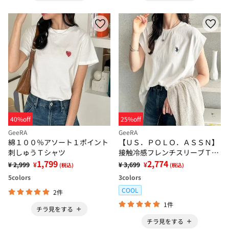
40%off
25%off
GeeRA
GeeRA
綿１００％アソート１ポイント
【ＵＳ．ＰＯＬＯ．ＡＳＳＮ】
刺しゅうＴシャツ
接触冷感フレンチスリーブＴシ
1,799
ャツ
2,774
¥ 2,999
¥
¥ 3,699
¥
(税込)
(税込)
5
colors
3
colors
COOL
2件
1件
チラ見をする
チラ見をする