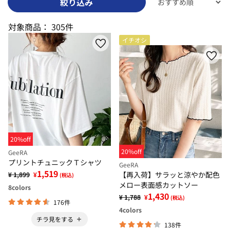
絞り込み
対象商品：
305件
イチオシ
20%off
20%off
GeeRA
プリントチュニックＴシャツ
GeeRA
1,519
【再入荷】サラッと涼やか配色
¥ 1,899
¥
(税込)
メロー表面感カットソー
8
colors
1,430
¥ 1,788
¥
(税込)
176件
4
colors
チラ見をする
138件