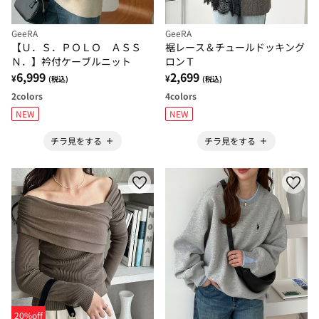
GeeRA
GeeRA
【Ｕ．Ｓ．ＰＯＬＯ ＡＳＳ
裾レース＆チュールドッキング
Ｎ．】衿付ケーブルニット
ロンＴ
6,999
2,699
¥
¥
(税込)
(税込)
2
colors
4
colors
NEW
NEW
チラ見をする
チラ見をする
20%off