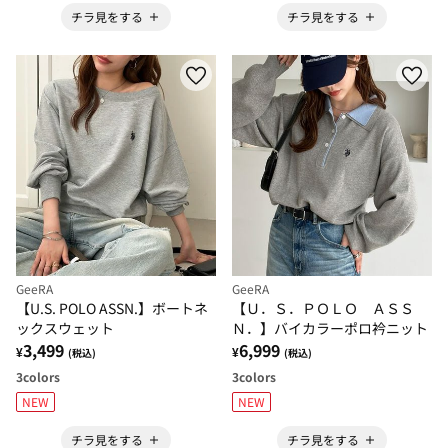
チラ見をする
チラ見をする
GeeRA
GeeRA
【U.S. POLO ASSN.】ボートネ
【Ｕ．Ｓ．ＰＯＬＯ ＡＳＳ
ックスウェット
Ｎ．】バイカラーポロ衿ニット
3,499
6,999
¥
¥
(税込)
(税込)
3
colors
3
colors
NEW
NEW
チラ見をする
チラ見をする