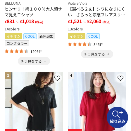
BELLUNA
Viola e Viola
ヒンヤリ！綿１００％大人顔サ
【選べる２丈】シワになりにく
マ見えＴシャツ
い！さらっと涼感フレアスリー
831
1,018
ブブラウス
1,521
2,060
¥
¥
¥
¥
～
(税込)
～
(税込)
14
colors
13
colors
イチオシ
COOL
新色追加
イチオシ
COOL
ロングセラー
345件
1206件
チラ見をする
チラ見をする
3
4
絞り込み