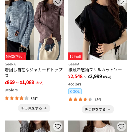
MAX57%off
15%off
GeeRA
GeeRA
着回し自在なジャカードトップ
接触冷感袖フリルカットソー
ス
2,548
2,999
¥
¥
～
(税込)
869
1,089
¥
¥
～
(税込)
4
colors
9
colors
COOL
35件
13件
チラ見をする
チラ見をする