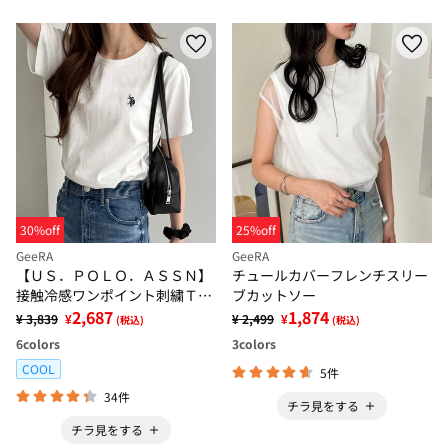
30%off
25%off
GeeRA
GeeRA
【ＵＳ．ＰＯＬＯ．ＡＳＳＮ】
チュールカバーフレンチスリー
接触冷感ワンポイント刺繍Ｔシ
ブカットソー
ャツ
2,687
1,874
¥ 3,839
¥
¥ 2,499
¥
(税込)
(税込)
6
colors
3
colors
COOL
5件
34件
チラ見をする
チラ見をする