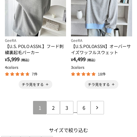
GeeRA
GeeRA
【U.S. POLO ASSN.】フード刺
【U.S.POLOASSN】オーバーサ
繍裏起毛パーカー
イズワッフルスウェット
5,999
4,499
¥
¥
(税込)
(税込)
4
colors
3
colors
7件
18件
チラ見をする
チラ見をする
1
2
3
6
...
サイズで絞り込む