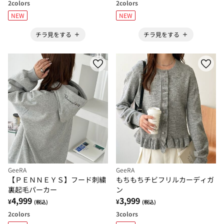
2
colors
2
colors
NEW
NEW
チラ見をする
チラ見をする
GeeRA
GeeRA
【ＰＥＮＮＥＹＳ】フード刺繍
もちもちチビフリルカーディガ
裏起毛パーカー
ン
4,999
3,999
¥
¥
(税込)
(税込)
2
colors
3
colors