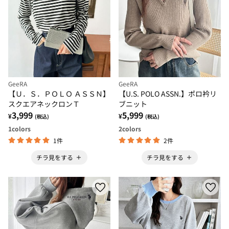
GeeRA
GeeRA
【Ｕ．Ｓ．ＰＯＬＯ ＡＳＳＮ】
【U.S. POLO ASSN.】ポロ衿リ
スクエアネックロンＴ
ブニット
3,999
5,999
¥
¥
(税込)
(税込)
1
colors
2
colors
1件
2件
チラ見をする
チラ見をする