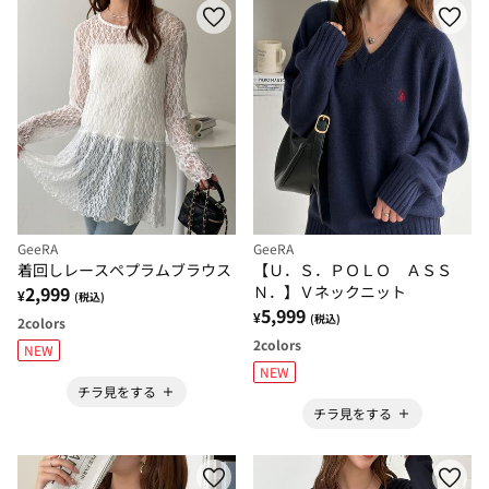
GeeRA
GeeRA
着回しレースペプラムブラウス
【Ｕ．Ｓ．ＰＯＬＯ ＡＳＳ
2,999
Ｎ．】Ｖネックニット
¥
(税込)
5,999
¥
(税込)
2
colors
2
colors
NEW
NEW
チラ見をする
チラ見をする