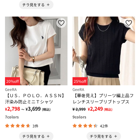
チラ見をする
20%off
25%off
GeeRA
GeeRA
【ＵＳ．ＰＯＬＯ．ＡＳＳＮ】
【華奢見え】プリーツ編上品フ
汗染み防止ミニＴシャツ
レンチスリーブリブトップス
2,798
3,699
2,249
¥
¥
¥ 2,999
¥
～
(税込)
(税込)
7
colors
9
colors
3件
42件
チラ見をする
チラ見をする