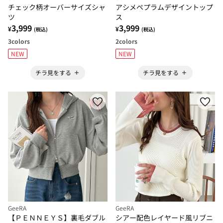
チェック柄オーバーサイズシャ
アシメペプラムデザイントップ
ツ
ス
3,999
3,999
¥
¥
(税込)
(税込)
3
colors
2
colors
NEW
NEW
チラ見をする
チラ見をする
GeeRA
GeeRA
【ＰＥＮＮＥＹＳ】裏毛ダブル
シアー配色レイヤード風リブニ