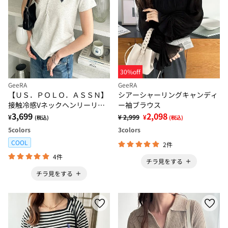
30%off
GeeRA
GeeRA
【ＵＳ．ＰＯＬＯ．ＡＳＳＮ】
シアーシャーリングキャンディ
接触冷感Vネックヘンリーリブ
ー袖ブラウス
カットソー
3,699
2,098
¥
¥ 2,999
¥
(税込)
(税込)
5
colors
3
colors
COOL
2件
4件
チラ見をする
チラ見をする