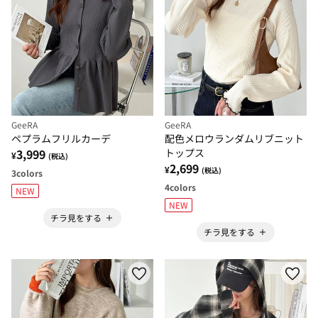
GeeRA
GeeRA
ペプラムフリルカーデ
配色メロウランダムリブニット
3,999
トップス
¥
(税込)
2,699
¥
(税込)
3
colors
4
colors
NEW
NEW
チラ見をする
チラ見をする