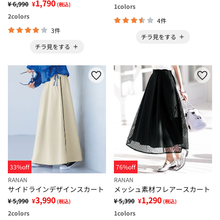
1,790
¥ 6,990
¥
(税込)
1
colors
2
colors
4件
3件
チラ見をする
チラ見をする
33%off
76%off
RANAN
RANAN
サイドラインデザインスカート
メッシュ素材フレアースカート
3,990
1,290
¥ 5,990
¥
¥ 5,390
¥
(税込)
(税込)
2
colors
1
colors