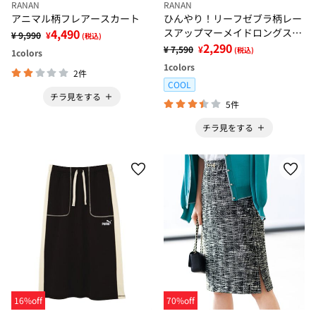
RANAN
RANAN
アニマル柄フレアースカート
ひんやり！リーフゼブラ柄レー
4,490
スアップマーメイドロングスカ
¥ 9,990
¥
(税込)
ート
2,290
¥ 7,590
¥
(税込)
1
colors
1
colors
2件
COOL
チラ見をする
5件
チラ見をする
16%off
70%off