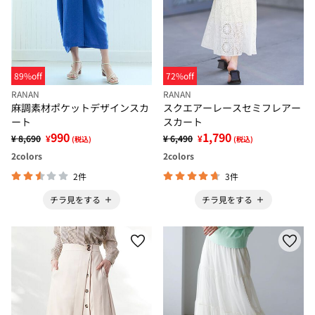
89%off
72%off
RANAN
RANAN
麻調素材ポケットデザインスカ
スクエアーレースセミフレアー
ート
スカート
990
1,790
¥ 8,690
¥
¥ 6,490
¥
(税込)
(税込)
2
colors
2
colors
2件
3件
チラ見をする
チラ見をする