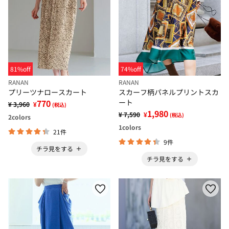
81%off
74%off
RANAN
RANAN
プリーツナロースカート
スカーフ柄パネルプリントスカ
770
ート
¥ 3,960
¥
(税込)
1,980
¥ 7,590
¥
(税込)
2
colors
1
colors
21件
9件
チラ見をする
チラ見をする