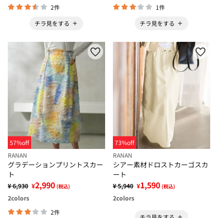
2件
1件
チラ見をする
チラ見をする
57%off
73%off
RANAN
RANAN
グラデーションプリントスカー
シアー素材ドロストカーゴスカ
ト
ート
2,990
1,590
¥ 6,930
¥
¥ 5,940
¥
(税込)
(税込)
2
colors
2
colors
2件
チラ見をする