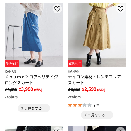
54%off
63%off
RANAN
RANAN
＜ｐｕｍａ＞コアヘリテイジ
ナイロン素材トレンチフレアー
ロングスカート
スカート
3,990
2,590
¥ 8,690
¥
¥ 6,930
¥
(税込)
(税込)
2
colors
2
colors
3件
チラ見をする
チラ見をする