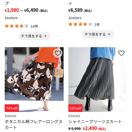
プ
ト
1,980
6,490
6,589
¥
¥
¥
～
(税込)
(税込)
3
colors
1
colors
1件
14件
チラ見をする
チラ見をする
74%off
58%off
RANAN
RANAN
ボタニカル柄フレアーロングス
シャイニープリーツスカート
カート
2,490
¥ 5,990
¥
(税込)