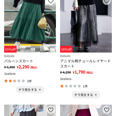
65%off
58%off
RANAN
RANAN
バルーンスカート
アニマル柄チュールレイヤード
2,290
スカート
¥ 6,490
¥
(税込)
1,790
¥ 4,290
¥
(税込)
1
colors
2
colors
3件
1件
チラ見をする
チラ見をする