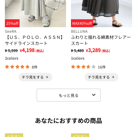
25%off
MAX40%off
GeeRA
BELLUNA
【ＵＳ．ＰＯＬＯ．ＡＳＳＮ】
ふわりと揺れる綿素材フレアー
サイドラインスカート
スカート
4,198
3,289
¥ 5,599
¥
¥ 5,489
¥
(税込)
(税込)
2
colors
1
colors
8件
16件
チラ見をする
チラ見をする
もっと見る
あなたにおすすめの商品
イチオシ
イチオシ