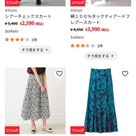
53%off
19%off
RANAN
RANAN
シアーチェックスカート
綿１００％タックティアードフ
2,590
レアースカート
¥ 5,490
¥
(税込)
3,990
¥ 4,950
¥
(税込)
2
colors
1
colors
5件
3件
チラ見をする
チラ見をする
55%off
70%off