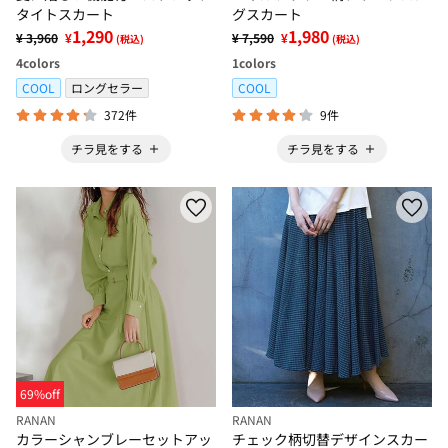
タイトスカート
グスカート
1,290
1,980
¥ 3,960
¥
¥ 7,590
¥
(税込)
(税込)
4
colors
1
colors
COOL
ロングセラー
COOL
372件
9件
チラ見をする
チラ見をする
69%off
RANAN
RANAN
カラーシャンブレーセットアッ
チェック柄切替デザインスカー