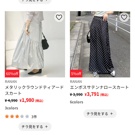
60%off
5%off
RANAN
RANAN
メタリックラウンドティアード
エンボスサテンナロースカート
スカート
3,791
¥ 3,990
¥
(税込)
1,980
¥ 4,990
¥
(税込)
6
colors
3
colors
チラ見をする
3件
チラ見をする