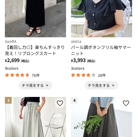
GeeRA
alotta
【着回し力◎】楽ちんすっきり
パール調ボタンフリル袖サマー
見え！リブロングスカート
ニット
2,699
3,993
¥
¥
(税込)
(税込)
9
colors
3
colors
76件
28件
チラ見をする
チラ見をする
3
4