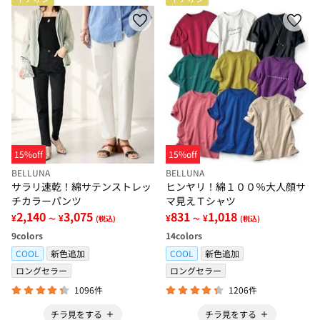
15%off
15%off
BELLUNA
BELLUNA
サラリ速乾！綿サテンストレッ
ヒンヤリ！綿１００％大人顔サ
チカラーパンツ
マ見えＴシャツ
2,140
3,075
831
1,018
¥
¥
¥
¥
～
(税込)
～
(税込)
9
colors
14
colors
COOL
新色追加
COOL
新色追加
ロングセラー
ロングセラー
1096件
1206件
チラ見をする
チラ見をする