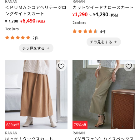
RANAN
RANAN
＜ＰＵＭＡ＞コアヘリテージロ
カットツイードナロースカート
ングタイトスカート
1,290
4,290
¥
¥
～
(税込)
6,490
¥ 7,700
¥
(税込)
2
colors
1
colors
4件
2件
チラ見をする
チラ見をする
68%off
75%off
RANAN
RANAN
はっ水！タックスカート
〈グラフェン〉ハイスペックス