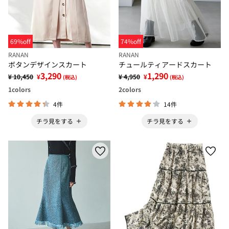
69%off
74%off
RANAN
RANAN
ボタンデザインスカート
チュールティアードスカート
3,290
1,290
¥ 10,450
¥
¥ 4,950
¥
(税込)
(税込)
1
colors
2
colors
4件
14件
チラ見をする
チラ見をする