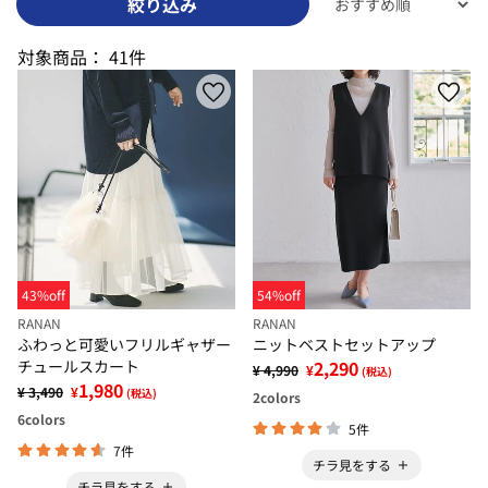
絞り込み
対象商品：
41件
43%off
54%off
RANAN
RANAN
ふわっと可愛いフリルギャザー
ニットベストセットアップ
チュールスカート
2,290
¥ 4,990
¥
(税込)
1,980
¥ 3,490
¥
(税込)
2
colors
6
colors
5件
7件
チラ見をする
チラ見をする