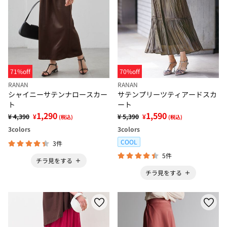
71%off
70%off
RANAN
RANAN
シャイニーサテンナロースカー
サテンプリーツティアードスカ
ト
ート
1,290
1,590
¥ 4,390
¥
¥ 5,390
¥
(税込)
(税込)
3
colors
3
colors
COOL
3件
5件
チラ見をする
チラ見をする