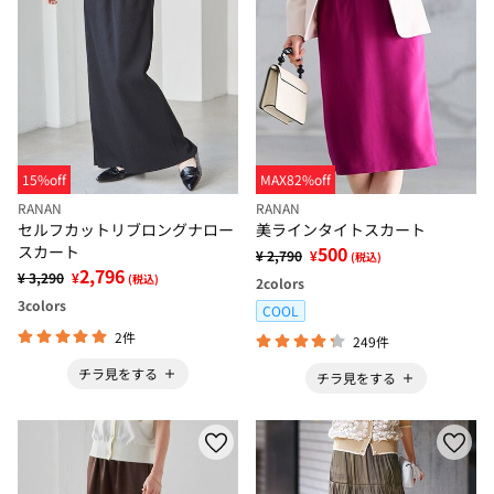
15%off
MAX82%off
RANAN
RANAN
セルフカットリブロングナロー
美ラインタイトスカート
スカート
500
¥ 2,790
¥
(税込)
2,796
¥ 3,290
¥
(税込)
2
colors
3
colors
COOL
2件
249件
チラ見をする
チラ見をする