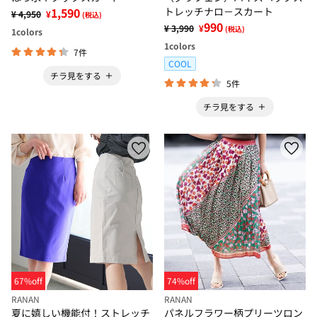
1,590
トレッチナロ－スカート
¥ 4,950
¥
(税込)
990
¥ 3,990
¥
(税込)
1
colors
1
colors
7件
COOL
チラ見をする
5件
チラ見をする
67%off
74%off
RANAN
RANAN
夏に嬉しい機能付！ストレッチ
パネルフラワー柄プリーツロン