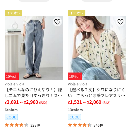
イチオシ
イチオシ
10%off
10%off
Viola e Viola
Viola e Viola
【デニムなのにひんやり！】隠
【選べる２丈】シワになりにく
しゴムで見た目すっきり！スト
い！さらっと涼感フレアスリー
レッチ楽ちんデニム
2,691
2,960
ブブラウス
1,521
2,060
¥
¥
¥
¥
～
(税込)
～
(税込)
6
colors
13
colors
COOL
COOL
323件
345件