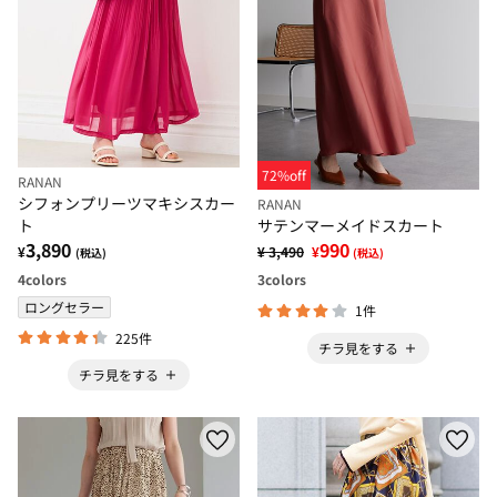
72%off
RANAN
シフォンプリーツマキシスカー
RANAN
サテンマーメイドスカート
ト
990
3,890
¥ 3,490
¥
¥
(税込)
(税込)
3
colors
4
colors
ロングセラー
1件
225件
チラ見をする
チラ見をする