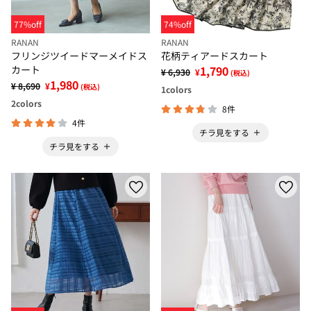
77%off
74%off
RANAN
RANAN
フリンジツイードマーメイドス
花柄ティアードスカート
カート
1,790
¥ 6,930
¥
(税込)
1,980
¥ 8,690
¥
(税込)
1
colors
2
colors
8件
4件
チラ見をする
チラ見をする