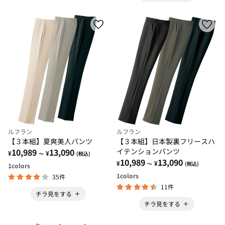
ルフラン
ルフラン
【３本組】夏爽美人パンツ
【３本組】日本製裏フリースハ
10,989
13,090
イテンションパンツ
¥
¥
～
(税込)
10,989
13,090
¥
¥
～
(税込)
1
colors
1
colors
35件
11件
チラ見をする
チラ見をする