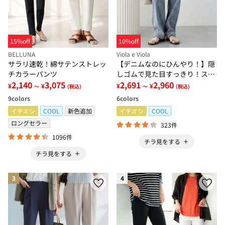
15%off
10%off
BELLUNA
Viola e Viola
サラリ速乾！綿サテンストレッ
【デニムなのにひんやり！】隠
チカラーパンツ
しゴムで見た目すっきり！スト
2,140
3,075
レッチ楽ちんデニム
2,691
2,960
¥
¥
¥
¥
～
(税込)
～
(税込)
9
colors
6
colors
イチオシ
COOL
新色追加
イチオシ
COOL
ロングセラー
323件
1096件
チラ見をする
チラ見をする
3
4