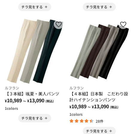
チラ見をする
チラ見をする
ルフラン
ルフラン
【３本組】颯夏・美人パンツ
【４本組】日本製 こだわり設
10,989
13,090
計ハイテンションパンツ
¥
¥
～
(税込)
10,989
13,090
¥
¥
～
(税込)
1
colors
1
colors
チラ見をする
28件
チラ見をする