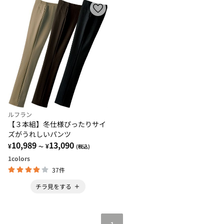
ルフラン
【３本組】冬仕様ぴったりサイ
ズがうれしいパンツ
10,989
13,090
¥
¥
～
(税込)
1
colors
37件
チラ見をする