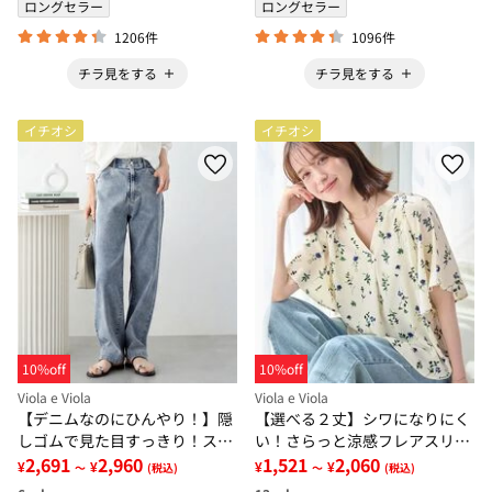
ロングセラー
ロングセラー
1206件
1096件
チラ見をする
チラ見をする
イチオシ
イチオシ
10%off
10%off
Viola e Viola
Viola e Viola
【デニムなのにひんやり！】隠
【選べる２丈】シワになりにく
しゴムで見た目すっきり！スト
い！さらっと涼感フレアスリー
レッチ楽ちんデニム
2,691
2,960
ブブラウス
1,521
2,060
¥
¥
¥
¥
～
(税込)
～
(税込)