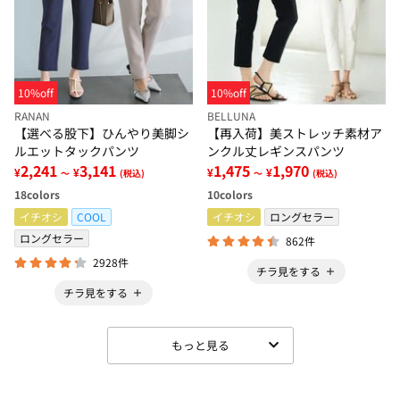
10%off
10%off
RANAN
BELLUNA
【選べる股下】ひんやり美脚シ
【再入荷】美ストレッチ素材ア
ルエットタックパンツ
ンクル丈レギンスパンツ
2,241
3,141
1,475
1,970
¥
¥
¥
¥
～
(税込)
～
(税込)
18
colors
10
colors
イチオシ
COOL
イチオシ
ロングセラー
ロングセラー
862件
2928件
チラ見をする
チラ見をする
もっと見る