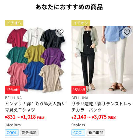
あなたにおすすめの商品
イチオシ
イチオシ
15%off
15%off
BELLUNA
BELLUNA
ヒンヤリ！綿１００％大人顔サ
サラリ速乾！綿サテンストレッ
マ見えＴシャツ
チカラーパンツ
831
1,018
2,140
3,075
¥
¥
¥
¥
～
(税込)
～
(税込)
14
colors
9
colors
COOL
新色追加
COOL
新色追加