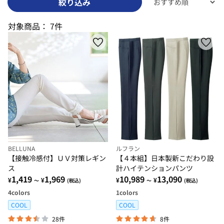
絞り込み
対象商品：
7件
BELLUNA
ルフラン
【接触冷感付】ＵＶ対策レギン
【４本組】日本製新こだわり設
ス
計ハイテンションパンツ
1,419
1,969
10,989
13,090
¥
¥
¥
¥
～
(税込)
～
(税込)
4
colors
1
colors
COOL
COOL
28件
8件