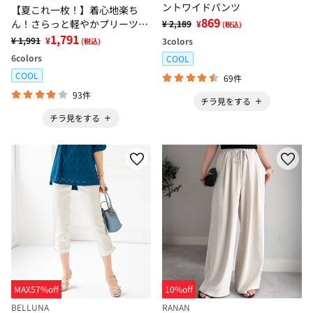
ントワイドパンツ
【夏これ一枚！】着心地楽ち
869
ん！さらっと軽やかプリーツパ
¥ 2,189
¥
(税込)
ンツ
1,791
¥ 1,991
¥
3
colors
(税込)
6
colors
COOL
COOL
69件
93件
チラ見をする
チラ見をする
MAX57%off
10%off
BELLUNA
RANAN