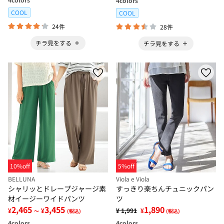
4
colors
COOL
COOL
24件
28件
チラ見をする
チラ見をする
10%off
5%off
BELLUNA
Viola e Viola
シャリッとドレープジャージ素
すっきり楽ちんチュニックパン
材イージーワイドパンツ
ツ
2,465
3,455
1,890
¥
¥
¥ 1,991
¥
～
(税込)
(税込)
4
colors
4
colors