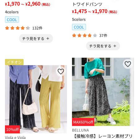
1,970
2,960
トワイドパンツ
¥
¥
～
(税込)
1,475
1,970
¥
¥
4
colors
～
(税込)
5
colors
COOL
COOL
132件
37件
チラ見をする
チラ見をする
イチオシ
MAX60%off
10%off
BELLUNA
【接触冷感】レーヨン素材プリ
Viola e Viola