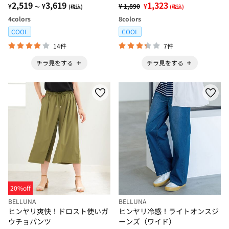
2,519
3,619
ーパンツ
1,323
¥
¥
¥ 1,890
¥
～
(税込)
(税込)
4
colors
8
colors
COOL
COOL
14件
7件
チラ見をする
チラ見をする
20%off
BELLUNA
BELLUNA
ヒンヤリ爽快！ドロスト使いガ
ヒンヤリ冷感！ライトオンスジ
ウチョパンツ
ーンズ（ワイド）