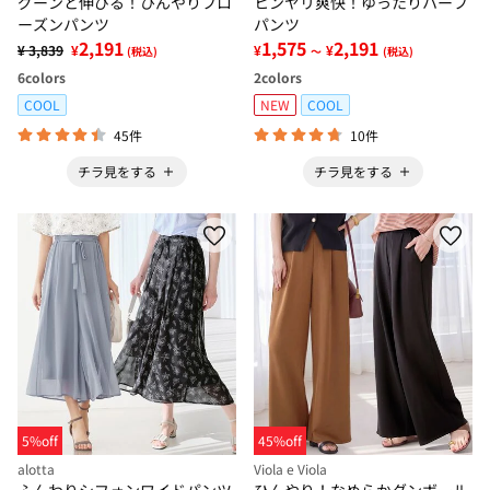
グーンと伸びる！ひんやりフロ
ヒンヤリ爽快！ゆったりハーフ
ーズンパンツ
パンツ
2,191
1,575
2,191
¥ 3,839
¥
¥
¥
(税込)
～
(税込)
6
colors
2
colors
COOL
NEW
COOL
45件
10件
チラ見をする
チラ見をする
5%off
45%off
alotta
Viola e Viola
ふんわりシフォンワイドパンツ
ひんやり！なめらかダンボール