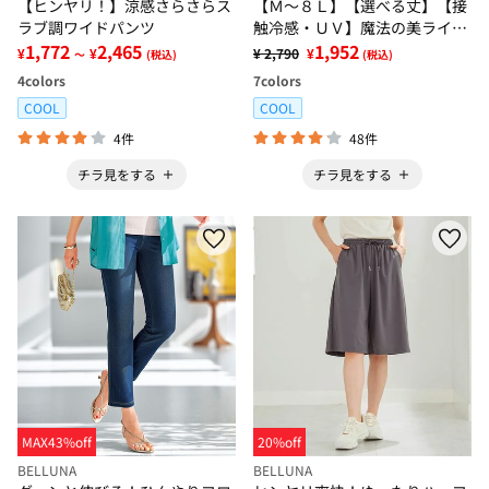
【ヒンヤリ！】涼感さらさらス
【Ｍ～８Ｌ】【選べる丈】【接
ラブ調ワイドパンツ
触冷感・ＵＶ】魔法の美ライン
1,772
2,465
ストレッチスキニーデニムパン
1,952
¥
¥
¥ 2,790
¥
～
(税込)
(税込)
ツ
4
colors
7
colors
COOL
COOL
4件
48件
チラ見をする
チラ見をする
MAX43%off
20%off
BELLUNA
BELLUNA