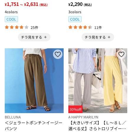
くしゅクロップドパンツ
1,751
2,631
ョガーパンツ
2,290
¥
¥
¥
～
(税込)
(税込)
4
colors
3
colors
COOL
COOL
25件
11件
チラ見をする
チラ見をする
30%off
BELLUNA
A HAPPY MARILYN
＜ジェラートポンチ＞イージー
【大きいサイズ】【Ｌ～８Ｌ／
パンツ
選べる丈】さらトロリブイージ