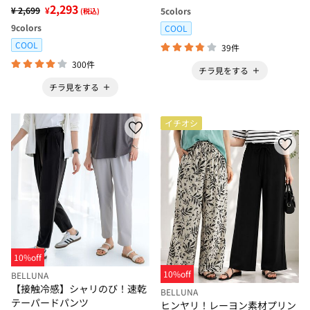
2,293
¥ 2,699
¥
5
colors
(税込)
9
colors
COOL
COOL
39件
300件
チラ見をする
チラ見をする
イチオシ
10%off
10%off
BELLUNA
【接触冷感】シャリのび！速乾
BELLUNA
テーパードパンツ
ヒンヤリ！レーヨン素材プリン