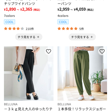
チリブワイドパンツ
ーパンツ
1,890
2,365
2,959
4,059
¥
¥
¥
¥
～
(税込)
～
(税込)
7
colors
4
colors
COOL
COOL
210件
5件
チラ見をする
チラ見をする
BELLUNA
BELLUNA
－３ｋｇ見え大人のゆったりテ
１本多役！リラックスジョガー