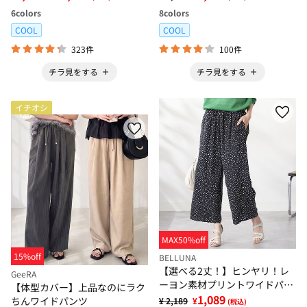
6
colors
8
colors
COOL
COOL
323件
100件
チラ見をする
チラ見をする
イチオシ
MAX50%off
15%off
BELLUNA
【選べる2丈！】ヒンヤリ！レ
GeeRA
ーヨン素材プリントワイドパン
【体型カバー】上品なのにラク
ツ
1,089
ちんワイドパンツ
¥ 2,189
¥
(税込)