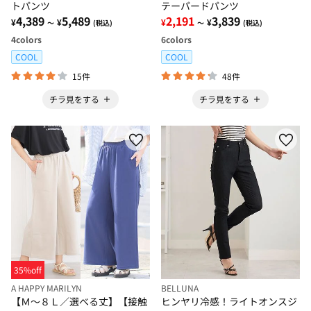
トパンツ
テーパードパンツ
4,389
5,489
2,191
3,839
¥
¥
¥
¥
～
(税込)
～
(税込)
4
colors
6
colors
COOL
COOL
15件
48件
チラ見をする
チラ見をする
35%off
A HAPPY MARILYN
BELLUNA
【Ｍ～８Ｌ／選べる丈】【接触
ヒンヤリ冷感！ライトオンスジ