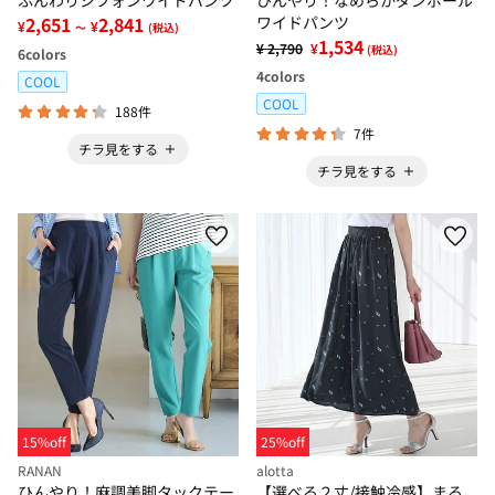
2,651
2,841
ワイドパンツ
¥
¥
～
(税込)
1,534
¥ 2,790
¥
(税込)
6
colors
4
colors
COOL
COOL
188件
7件
チラ見をする
チラ見をする
15%off
25%off
RANAN
alotta
ひんやり！麻調美脚タックテー
【選べる２丈/接触冷感】まる