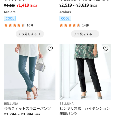
1,419
2,519
3,619
¥ 3,289
¥
¥
¥
(税込)
～
(税込)
6
colors
4
colors
COOL
COOL
10件
14件
チラ見をする
チラ見をする
BELLUNA
BELLUNA
ゆるフィットスキニーパンツ
ヒンヤリ冷感！ハイテンション
2,744
3,844
美脚パンツ
¥
¥
～
(税込)