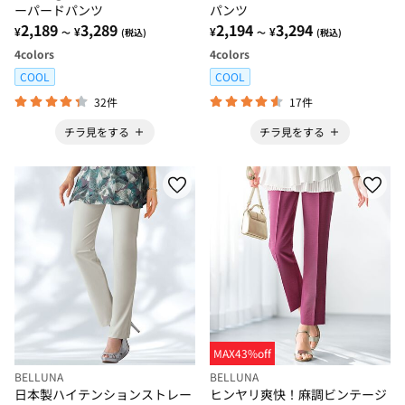
ーパードパンツ
パンツ
2,189
3,289
2,194
3,294
¥
¥
¥
¥
～
(税込)
～
(税込)
4
colors
4
colors
COOL
COOL
32件
17件
チラ見をする
チラ見をする
MAX43%off
BELLUNA
BELLUNA
日本製ハイテンションストレー
ヒンヤリ爽快！麻調ビンテージ