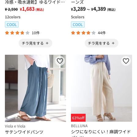
冷感・吸水速乾】ゆるワイドパ
ーンズ
ンツ
1,683
3,289
4,389
¥ 2,590
¥
¥
¥
(税込)
～
(税込)
12
colors
5
colors
COOL
COOL
10件
44件
チラ見をする
チラ見をする
63%off
BELLUNA
Viola e Viola
シワになりにくい！麻調ワイド
サテンワイドパンツ