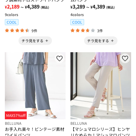
2,189
4,389
3,289
4,389
¥
¥
¥
¥
～
(税込)
～
(税込)
9
colors
4
colors
COOL
COOL
9件
3件
チラ見をする
チラ見をする
MAX57%off
BELLUNA
BELLUNA
お手入れ楽々！ビンテージ素材
【マシュマロシリーズ】ヒンヤ
ワイドパンツ
リなめらか！マシュマロパンツ