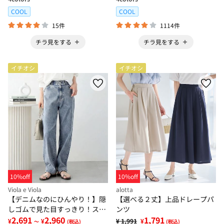
COOL
COOL
15件
1114件
チラ見をする
チラ見をする
イチオシ
イチオシ
10%off
10%off
Viola e Viola
alotta
【デニムなのにひんやり！】隠
【選べる２丈】上品ドレープパ
しゴムで見た目すっきり！スト
ンツ
レッチ楽ちんデニム
2,691
2,960
1,791
¥
¥
¥ 1,991
¥
～
(税込)
(税込)