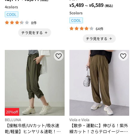
5,489
6,589
¥
¥
～
(税込)
4
colors
5
colors
COOL
COOL
8件
64件
チラ見をする
チラ見をする
20%off
BELLUNA
Viola e Viola
【接触冷感/UVカット/吸水速
【散歩・運動に】伸びる！紫外
乾/軽量】ヒンヤリ＆速乾！裾
線カット！さらテロイージージ