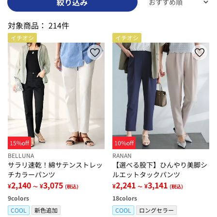
絞り込み
対象商品：
214件
イチオシ
イチオシ
15%off
10%off
BELLUNA
RANAN
サラリ速乾！綿サテンストレッ
【選べる股下】ひんやり美脚シ
チカラーパンツ
ルエットタックパンツ
2,140
3,075
2,241
3,141
¥
¥
¥
¥
～
(税込)
～
(税込)
9
colors
18
colors
COOL
新色追加
COOL
ロングセラー