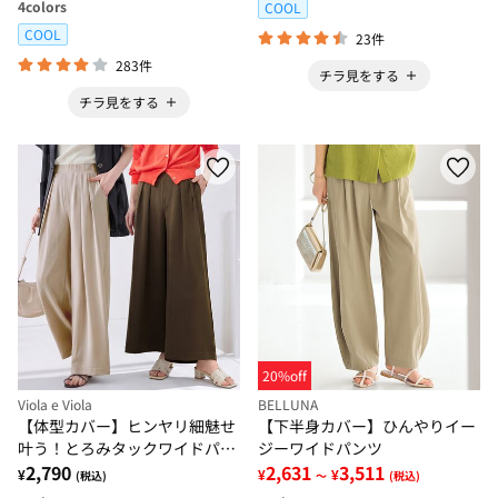
4
colors
COOL
COOL
23件
283件
チラ見をする
チラ見をする
20%off
Viola e Viola
BELLUNA
【体型カバー】ヒンヤリ細魅せ
【下半身カバー】ひんやりイー
叶う！とろみタックワイドパン
ジーワイドパンツ
ツ【選べる２丈】
2,790
2,631
3,511
¥
¥
¥
(税込)
～
(税込)