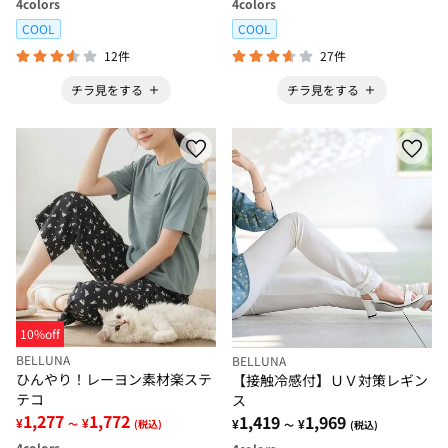
4
colors
4
colors
COOL
COOL
12件
27件
チラ見をする
チラ見をする
10%off
BELLUNA
BELLUNA
ひんやり！レーヨン素材楽ステ
【接触冷感付】ＵＶ対策レギン
テコ
ス
1,277
1,772
1,419
1,969
¥
¥
¥
¥
～
(税込)
～
(税込)
4
colors