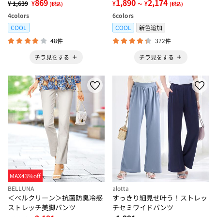
869
1,890
2,174
¥ 1,639
¥
¥
¥
(税込)
～
(税込)
4
colors
6
colors
COOL
COOL
新色追加
48件
372件
チラ見をする
チラ見をする
MAX43%off
BELLUNA
alotta
＜ベルクリーン＞抗菌防臭冷感
すっきり細見せ叶う！ストレッ
ストレッチ美脚パンツ
チセミワイドパンツ