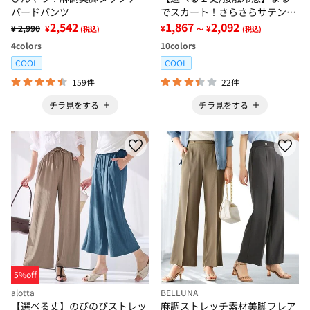
パードパンツ
でスカート！さらさらサテン素
2,542
材スカーチョパンツ
1,867
2,092
¥ 2,990
¥
¥
¥
(税込)
～
(税込)
4
colors
10
colors
COOL
COOL
159件
22件
チラ見をする
チラ見をする
5%off
alotta
BELLUNA
【選べる丈】のびのびストレッ
麻調ストレッチ素材美脚フレア