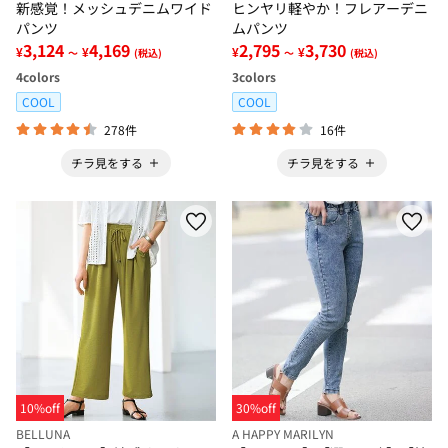
新感覚！メッシュデニムワイド
ヒンヤリ軽やか！フレアーデニ
パンツ
ムパンツ
3,124
4,169
2,795
3,730
¥
¥
¥
¥
～
(税込)
～
(税込)
4
colors
3
colors
COOL
COOL
278件
16件
チラ見をする
チラ見をする
10%off
30%off
BELLUNA
A HAPPY MARILYN