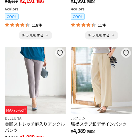
2,191
1,991
¥ 3,839
¥
¥
(税込)
(税込)
6
colors
4
colors
COOL
COOL
118件
11件
チラ見をする
チラ見をする
MAX75%off
BELLUNA
ルフラン
美脚ストレッチ麻入りアンクル
強撚スラブ釦デザインパンツ
パンツ
4,389
¥
(税込)
1,089