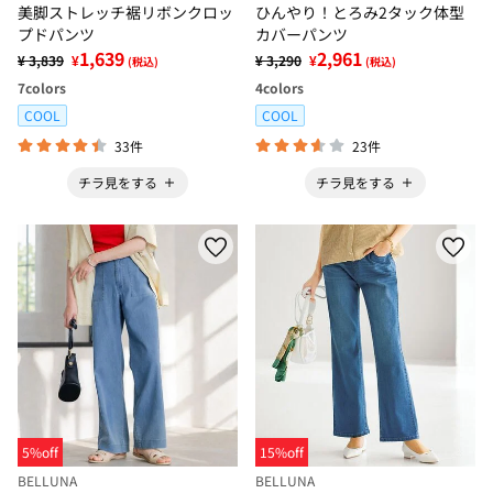
美脚ストレッチ裾リボンクロッ
ひんやり！とろみ2タック体型
プドパンツ
カバーパンツ
1,639
2,961
¥ 3,839
¥
¥ 3,290
¥
(税込)
(税込)
7
colors
4
colors
COOL
COOL
33件
23件
チラ見をする
チラ見をする
5%off
15%off
BELLUNA
BELLUNA