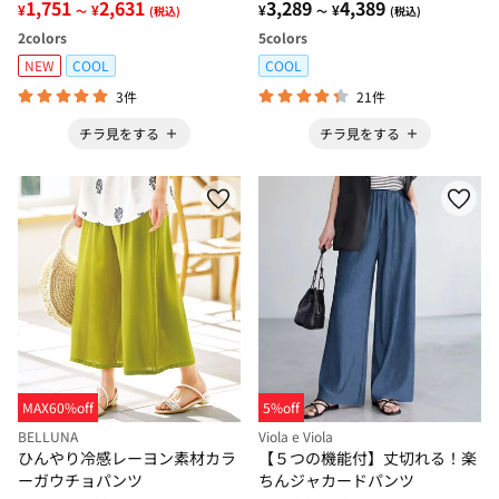
1,751
2,631
3,289
4,389
¥
¥
¥
¥
～
(税込)
～
(税込)
2
colors
5
colors
NEW
COOL
COOL
3件
21件
チラ見をする
チラ見をする
MAX60%off
5%off
BELLUNA
Viola e Viola
ひんやり冷感レーヨン素材カラ
【５つの機能付】丈切れる！楽
ーガウチョパンツ
ちんジャカードパンツ