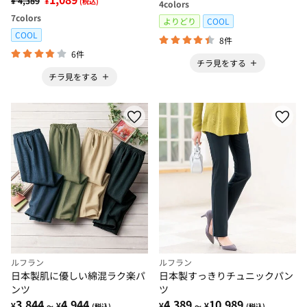
¥ 4,389
¥
(税込)
4
colors
7
colors
よりどり
COOL
COOL
8件
6件
チラ見をする
チラ見をする
ルフラン
ルフラン
日本製肌に優しい綿混ラク楽パ
日本製すっきりチュニックパン
ンツ
ツ
3,844
4,944
4,389
10,989
¥
¥
¥
¥
～
(税込)
～
(税込)