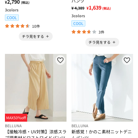
パンツ
2,790
¥
(税込)
1,639
¥ 4,389
¥
(税込)
3
colors
3
colors
COOL
COOL
10件
3件
チラ見をする
チラ見をする
MAX50%off
BELLUNA
BELLUNA
【接触冷感・UV対策】涼感スラ
新感覚！かのこ素材ニットデニ
ブ調素材ドロストワイドパンツ
ムパンツ