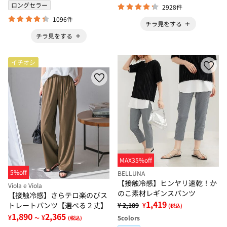
ロングセラー
2928件
1096件
チラ見をする
チラ見をする
イチオシ
MAX35%off
5%off
BELLUNA
【接触冷感】ヒンヤリ速乾！か
Viola e Viola
のこ素材レギンスパンツ
【接触冷感】さらテロ楽のびス
1,419
トレートパンツ【選べる２丈】
¥ 2,189
¥
(税込)
1,890
2,365
¥
¥
5
colors
～
(税込)