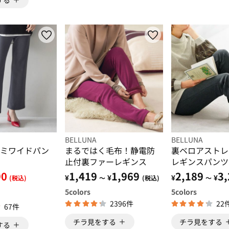
BELLUNA
BELLUNA
ミワイドパン
まるではく毛布！静電防
裏ベロアストレ
止付裏ファーレギンス
レギンスパンツ【Pr
pants】
90
1,419
1,969
2,189
3,
¥
¥
¥
¥
(税込)
～
(税込)
～
5
colors
5
colors
2396件
22
67件
チラ見をする
チラ見をする
する