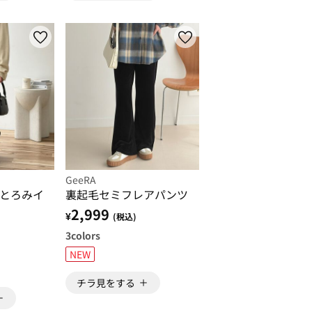
GeeRA
とろみイ
裏起毛セミフレアパンツ
2,999
¥
(税込)
3
colors
NEW
チラ見をする