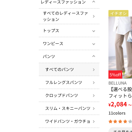
レディースファッション
すべてのレディースファ
イチオシ
ッション
トップス
ワンピース
パンツ
すべてのパンツ
5%off
フルレングスパンツ
BELLUNA
【選べる股
フィットら
クロップドパンツ
2,084
¥
～
スリム・スキニーパンツ
11
colors
ワイドパンツ・ガウチョ
チラ見を