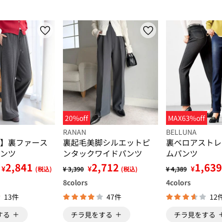
20%off
MAX63%off
RANAN
BELLUNA
】裏ファース
裏起毛美脚シルエットピ
裏ベロアストレ
ンツ
ンタックワイドパンツ
ムパンツ
2,841
2,712
1,639
¥
¥
¥
(税込)
¥ 3,390
(税込)
¥ 4,389
8
colors
4
colors
13件
47件
12
する
チラ見をする
チラ見をする