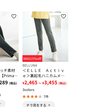
MAX15%off
BELLUNA
ッチ素材
＜ＥＬＬＥ Ａｃｔｉｖ
ima fit
ｅ＞裏起毛ハニカムメッ
シュジャージパンツ
289
2,465
3,455
¥
¥
(税込)
～
(税込)
3
colors
件
7件
チラ見をする