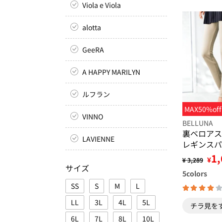
Viola e Viola
alotta
GeeRA
A HAPPY MARILYN
ルフラン
MAX50%off
VINNO
BELLUNA
裏ベロアス
LAVIENNE
レギンスパ
1,
¥
¥ 3,289
サイズ
5
colors
SS
S
M
L
LL
3L
4L
5L
チラ見を
6L
7L
8L
10L