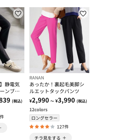
RANAN
】静電気
あったか！裏起毛美脚シ
ーンブー
ルエットタックパンツ
839
2,990
3,990
¥
¥
(税込)
～
(税込)
12
colors
7件
ロングセラー
127件
チラ見をする