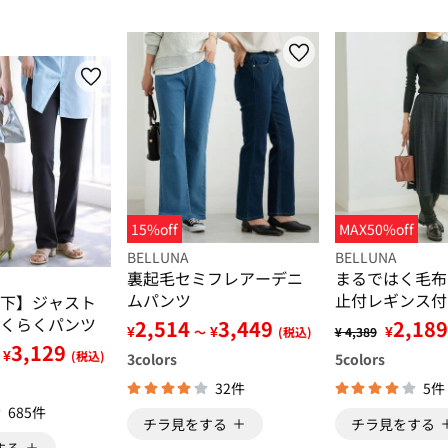
15%off
MAX50%off
BELLUNA
BELLUNA
裏起毛セミフレアーデニ
まるではく毛布
ムパンツ
止付レギンス付
下】ジャスト
くらくパンツ
2,514
3,449
2,189
¥
¥
¥
～
(税込)
¥ 4,389
3,129
¥
(税込)
3
colors
5
colors
32件
5件
685件
チラ見をする
チラ見をする
する