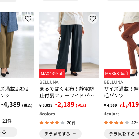
MAX43%off
MAX68%off
BELLUNA
BELLUNA
ズ満載ふわふ
まるではく毛布！静電防
サイズ満載！伸
ンツ
止付裏ファーワイドパン
毛パンツ
ツ
4,389
2,189
1,419
¥
¥
¥
(税込)
¥ 3,839
(税込)
¥ 4,389
4
colors
4
colors
21件
20件
42
する
チラ見をする
チラ見をする