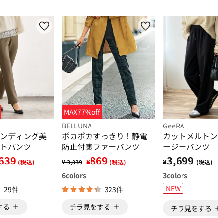
MAX77%off
BELLUNA
GeeRA
ンディング美
ポカポカすっきり！静電
カットメルトン
トパンツ
防止付裏ファーパンツ
ージーパンツ
639
869
3,699
¥
¥
(税込)
¥ 3,839
(税込)
(税込)
6
colors
3
colors
NEW
29件
323件
する
チラ見をする
チラ見をする