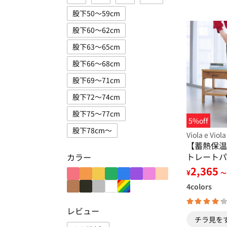
股下50～59cm
股下60～62cm
股下63～65cm
股下66～68cm
股下69～71cm
股下72～74cm
股下75～77cm
5%off
股下78cm～
Viola e Viola
【蓄熱保温
トレートパ
カラー
2,365
¥
～
4
colors
レビュー
チラ見を