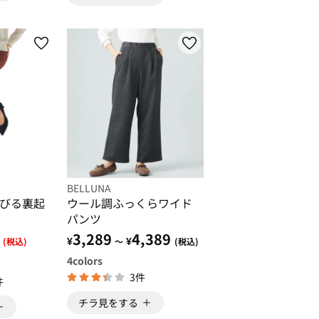
BELLUNA
びる裏起
ウール調ふっくらワイド
パンツ
3,289
4,389
¥
¥
(税込)
～
(税込)
4
colors
3件
件
チラ見をする