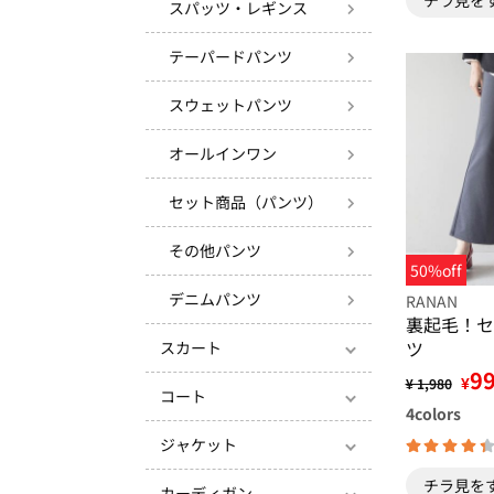
スパッツ・レギンス
テーパードパンツ
スウェットパンツ
オールインワン
セット商品（パンツ）
その他パンツ
50%off
デニムパンツ
RANAN
裏起毛！セ
ツ
スカート
9
¥
¥ 1,980
コート
4
colors
ジャケット
チラ見を
カーディガン