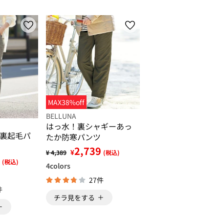
MAX38%off
BELLUNA
はっ水！裏シャギーあっ
裏起毛パ
たか防寒パンツ
2,739
¥
¥ 4,389
(税込)
(税込)
4
colors
27件
件
チラ見をする