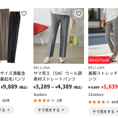
MAX57%off
BELLUNA
BELLUNA
サイズ満載杢
サマ見え（SW）ウール調
美脚ストレッチ
裏起毛パンツ
素材ストレートパンツ
ンツ
9,889
3,289
4,389
1,639
¥
¥
¥
¥
(税込)
～
(税込)
¥ 3,839
3
colors
12
colors
56件
2件
44
する
チラ見をする
チラ見をする