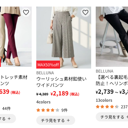
MAX50%off
BELLUNA
BELLUNA
トレッチ素材
【選べる裏起毛
ウーリッシュ素材釦使い
ンツ
防止！ヘリンボ
ワイドパンツ
ツカットパンツ
639
2,739
3,
2,189
¥
¥
(税込)
～
¥
¥ 4,389
(税込)
13
colors
4
colors
23
44件
9件
チラ見をする
する
チラ見をする