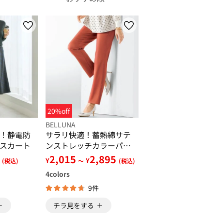
20%off
BELLUNA
！静電防
サラリ快適！蓄熱綿サテ
スカート
ンストレッチカラーパン
ツ
2,015
2,895
¥
¥
(税込)
～
(税込)
4
colors
9件
チラ見をする