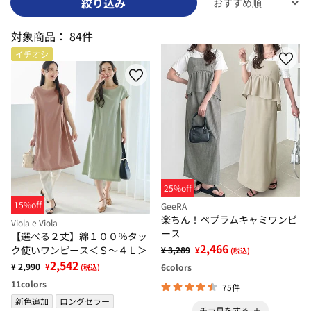
絞り込み
対象商品：
84件
イチオシ
25%off
15%off
GeeRA
楽ちん！ペプラムキャミワンピ
Viola e Viola
ース
【選べる２丈】綿１００％タッ
2,466
ク使いワンピース＜Ｓ～４Ｌ＞
¥ 3,289
¥
(税込)
2,542
¥ 2,990
¥
6
colors
(税込)
11
colors
75件
新色追加
ロングセラー
チラ見をする