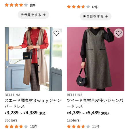
8件
6件
チラ見をする
チラ見をする
BELLUNA
BELLUNA
スエード調素材３ｗａｙジャン
ツイード素材合皮使いジャンパ
パードレス
ードレス
3,289
4,389
4,389
5,489
¥
¥
¥
¥
～
(税込)
～
(税込)
3
colors
1
colors
13件
11件