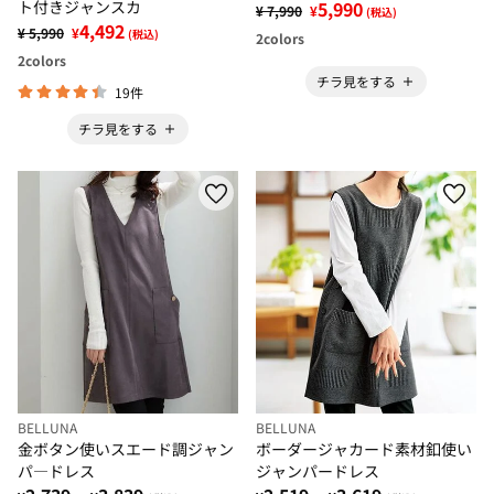
ト付きジャンスカ
5,990
¥ 7,990
¥
(税込)
4,492
¥ 5,990
¥
(税込)
2
colors
2
colors
チラ見をする
19件
チラ見をする
BELLUNA
BELLUNA
金ボタン使いスエード調ジャン
ボーダージャカード素材釦使い
パ―ドレス
ジャンパードレス