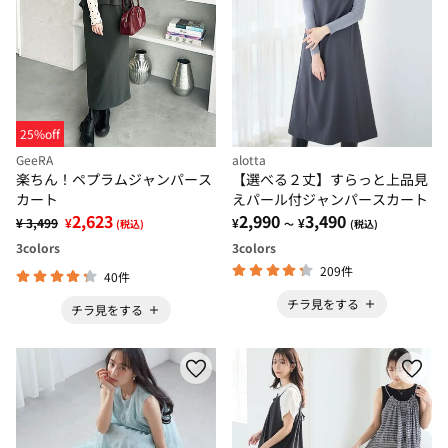
25%off
GeeRA
alotta
楽ちん！ペプラムジャンパース
【選べる２丈】すらっと上品見
カート
えパール付ジャンパースカート
2,623
2,990
3,490
¥ 3,499
¥
¥
¥
(税込)
～
(税込)
3
colors
3
colors
209件
40件
チラ見をする
チラ見をする