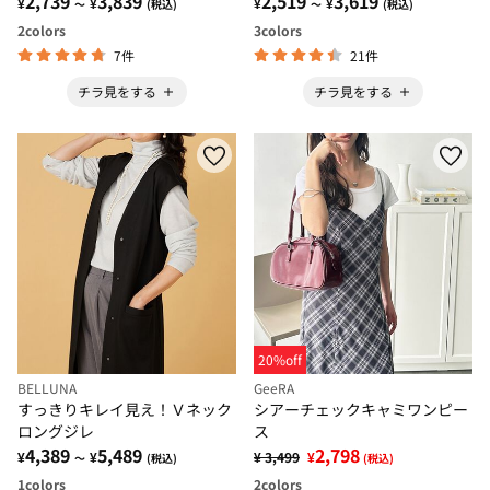
2,739
3,839
2,519
3,619
¥
¥
¥
¥
～
(税込)
～
(税込)
2
colors
3
colors
7件
21件
チラ見をする
チラ見をする
20%off
BELLUNA
GeeRA
すっきりキレイ見え！Ｖネック
シアーチェックキャミワンピー
ロングジレ
ス
4,389
5,489
2,798
¥
¥
¥ 3,499
¥
～
(税込)
(税込)
1
colors
2
colors