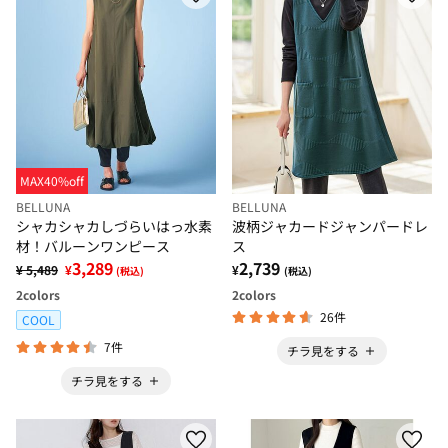
MAX40%off
BELLUNA
BELLUNA
シャカシャカしづらいはっ水素
波柄ジャカードジャンパードレ
材！バルーンワンピース
ス
3,289
2,739
¥ 5,489
¥
¥
(税込)
(税込)
2
colors
2
colors
26件
COOL
7件
チラ見をする
チラ見をする