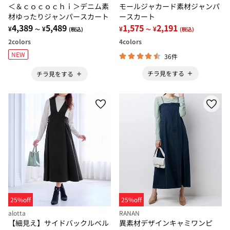
＜＆ｃｏｃｏｃｈｉ＞デニム素
モールジャカード素材ジャンパ
材ゆったりジャンパースカート
ースカート
4,389
5,489
1,575
2,191
¥
¥
¥
¥
～
(税込)
～
(税込)
2
colors
4
colors
NEW
36件
チラ見をする
チラ見をする
25%off
25%off
alotta
RANAN
【細見え】サイドバックルベル
異素材デザインキャミワンピ