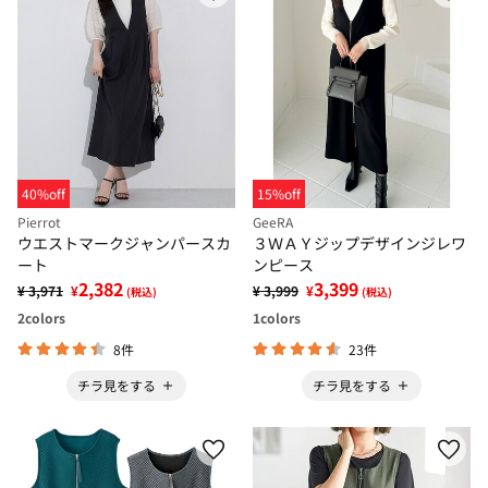
40%off
15%off
Pierrot
GeeRA
ウエストマークジャンパースカ
３ＷＡＹジップデザインジレワ
ート
ンピース
2,382
3,399
¥ 3,971
¥
¥ 3,999
¥
(税込)
(税込)
2
colors
1
colors
8件
23件
チラ見をする
チラ見をする