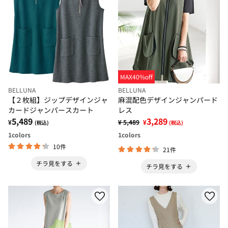
MAX40%off
BELLUNA
BELLUNA
【２枚組】ジップデザインジャ
麻混配色デザインジャンパード
カードジャンパースカート
レス
5,489
3,289
¥
¥ 5,489
¥
(税込)
(税込)
1
colors
1
colors
10件
21件
チラ見をする
チラ見をする