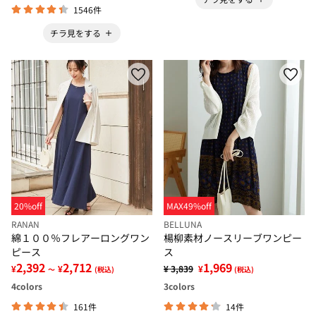
1546件
チラ見をする
20%off
MAX49%off
RANAN
BELLUNA
綿１００％フレアーロングワン
楊柳素材ノースリーブワンピー
ピース
ス
2,392
2,712
1,969
¥
¥
¥ 3,839
¥
～
(税込)
(税込)
4
colors
3
colors
161件
14件