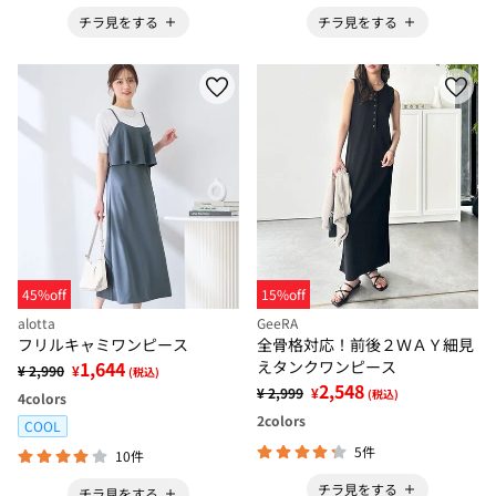
チラ見をする
チラ見をする
45%off
15%off
alotta
GeeRA
フリルキャミワンピース
全骨格対応！前後２ＷＡＹ細見
1,644
えタンクワンピース
¥ 2,990
¥
(税込)
2,548
¥ 2,999
¥
(税込)
4
colors
2
colors
COOL
5件
10件
チラ見をする
チラ見をする