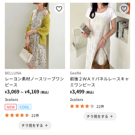
BELLUNA
GeeRA
レーヨン素材ノースリーブワン
前後２ＷＡＹパネルレースキャ
ピース
ミワンピース
3,069
4,169
3,499
¥
¥
¥
～
(税込)
(税込)
3
colors
2
colors
22件
NEW
COOL
22件
チラ見をする
チラ見をする