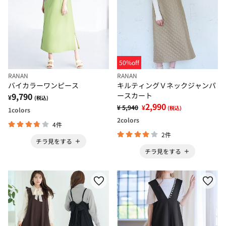
50%off
RANAN
RANAN
バイカラーワンピース
キルティングＶネックジャンパ
9,790
ースカート
¥
(税込)
2,990
¥ 5,940
¥
(税込)
1
colors
2
colors
4件
2件
チラ見をする
チラ見をする