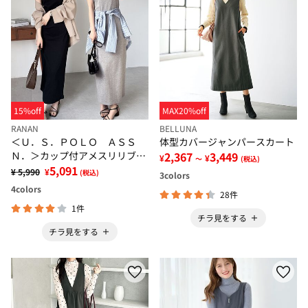
15%off
MAX20%off
RANAN
BELLUNA
＜Ｕ．Ｓ．ＰＯＬＯ ＡＳＳ
体型カバージャンパースカート
Ｎ．＞カップ付アメスリリブワ
2,367
3,449
¥
¥
～
(税込)
ンピース
5,091
¥ 5,990
¥
(税込)
3
colors
4
colors
28件
1件
チラ見をする
チラ見をする