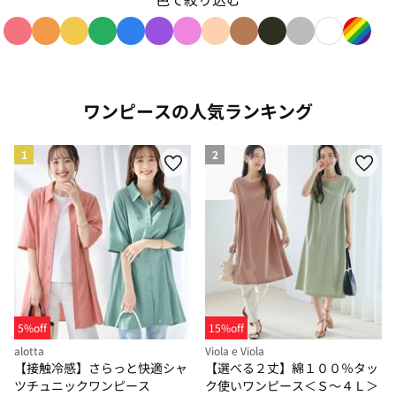
色で絞り込み: red
色で絞り込み: orange
色で絞り込み: yellow
色で絞り込み: green
色で絞り込み: blue
色で絞り込み: purple
色で絞り込み: pink
色で絞り込み: beige
色で絞り込み: brown
色で絞り込み: blac
色で絞り込み: g
色で絞り込み
色で絞り
ワンピースの人気ランキング
1
2
5%off
15%off
alotta
Viola e Viola
【接触冷感】さらっと快適シャ
【選べる２丈】綿１００％タッ
ツチュニックワンピース
ク使いワンピース＜Ｓ～４Ｌ＞