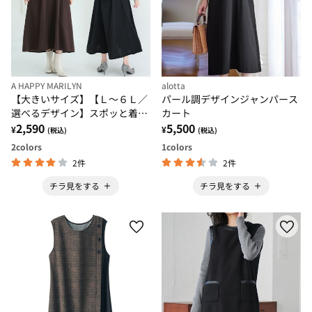
A HAPPY MARILYN
alotta
【大きいサイズ】【Ｌ～６Ｌ／
パール調デザインジャンパース
選べるデザイン】スポッと着ら
カート
れる！バックデザインワンピ－
2,590
5,500
¥
¥
(税込)
(税込)
ス
2
colors
1
colors
2件
2件
チラ見をする
チラ見をする