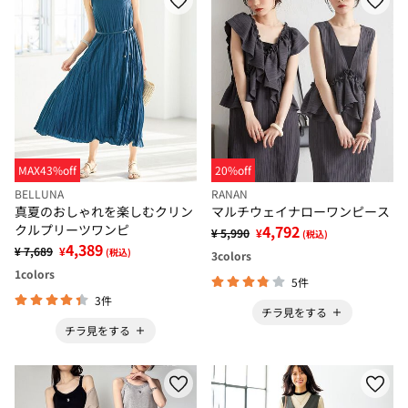
MAX43%off
20%off
BELLUNA
RANAN
真夏のおしゃれを楽しむクリン
マルチウェイナローワンピース
クルプリーツワンピ
4,792
¥ 5,990
¥
(税込)
4,389
¥ 7,689
¥
(税込)
3
colors
1
colors
5件
3件
チラ見をする
チラ見をする