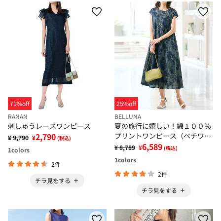
71%off
25%off
RANAN
BELLUNA
刺しゅうレースワンピース
夏の旅行に嬉しい！綿１００％
2,790
プリントワンピース（ペチワン
¥ 9,790
¥
(税込)
ピース付）
6,589
¥ 8,789
¥
(税込)
1
colors
1
colors
2件
2件
チラ見をする
チラ見をする