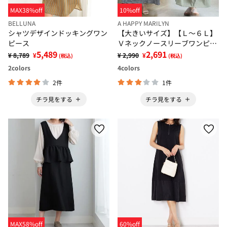
MAX38%off
10%off
BELLUNA
A HAPPY MARILYN
シャツデザインドッキングワン
【大きいサイズ】【Ｌ～６Ｌ】
ピース
Ｖネックノースリーブワンピー
5,489
ス【風通るプレミアム】
2,691
¥ 8,789
¥
¥ 2,990
¥
(税込)
(税込)
2
colors
4
colors
2件
1件
チラ見をする
チラ見をする
MAX58%off
60%off