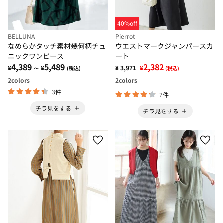
40%off
BELLUNA
Pierrot
なめらかタッチ素材幾何柄チュ
ウエストマークジャンパースカ
ニックワンピース
ート
4,389
5,489
2,382
¥
¥
¥ 3,971
¥
～
(税込)
(税込)
2
colors
2
colors
3件
7件
チラ見をする
チラ見をする