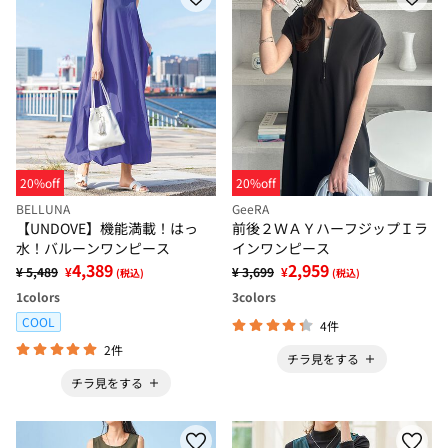
20%off
20%off
BELLUNA
GeeRA
【UNDOVE】機能満載！はっ
前後２ＷＡＹハーフジップＩラ
水！バルーンワンピース
インワンピース
4,389
2,959
¥ 5,489
¥
¥ 3,699
¥
(税込)
(税込)
1
colors
3
colors
COOL
4件
2件
チラ見をする
チラ見をする