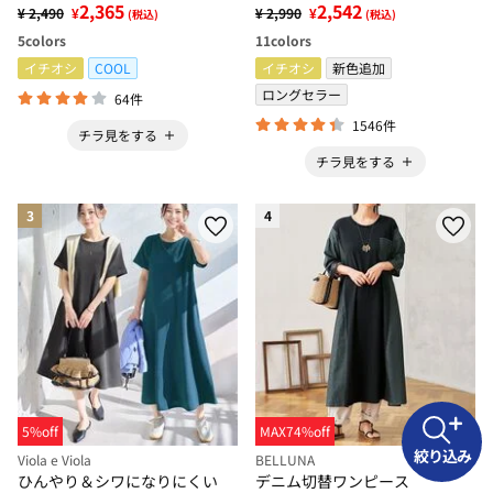
2,365
2,542
¥ 2,490
¥
¥ 2,990
¥
(税込)
(税込)
5
colors
11
colors
イチオシ
COOL
イチオシ
新色追加
ロングセラー
64件
1546件
チラ見をする
チラ見をする
3
4
5%off
MAX74%off
絞り込み
Viola e Viola
BELLUNA
ひんやり＆シワになりにくい
デニム切替ワンピース