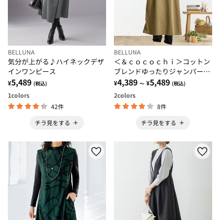
BELLUNA
BELLUNA
気分が上がる♪ハイネックデザ
＜＆ｃｏｃｏｃｈｉ＞コットン
インワンピース
ブレンドゆったりジャンパース
5,489
カート
4,389
5,489
¥
¥
¥
(税込)
～
(税込)
1
colors
2
colors
42件
8件
チラ見をする
チラ見をする