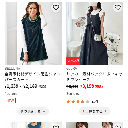
20%off
BELLUNA
GeeRA
杢調素材衿デザイン配色ジャン
サッカー素材バックリボンキャ
パースカート
ミワンピース
1,639
2,189
3,198
¥
¥
¥ 3,999
¥
～
(税込)
(税込)
4
colors
2
colors
NEW
14件
チラ見をする
チラ見をする