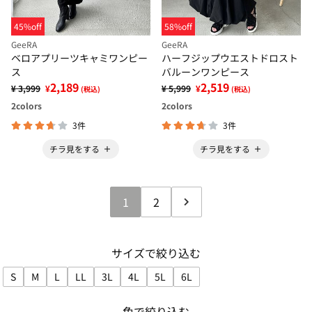
45%off
58%off
GeeRA
GeeRA
ベロアプリーツキャミワンピー
ハーフジップウエストドロスト
ス
バルーンワンピース
2,189
2,519
¥ 3,999
¥
¥ 5,999
¥
(税込)
(税込)
2
colors
2
colors
3件
3件
チラ見をする
チラ見をする
1
2
サイズで絞り込む
S
M
L
LL
3L
4L
5L
6L
サイズで絞り込み: S
サイズで絞り込み: M
サイズで絞り込み: L
サイズで絞り込み: LL
サイズで絞り込み: 3L
サイズで絞り込み: 4L
サイズで絞り込み: 5L
サイズで絞り込み: 6L
色で絞り込む