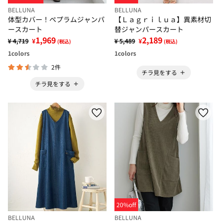
BELLUNA
BELLUNA
体型カバー！ペプラムジャンパ
【Ｌａｇｒｉｌｕａ】異素材切
ースカート
替ジャンパースカート
1,969
2,189
¥ 4,719
¥
¥ 5,489
¥
(税込)
(税込)
1
colors
1
colors
2件
チラ見をする
チラ見をする
20%off
BELLUNA
BELLUNA