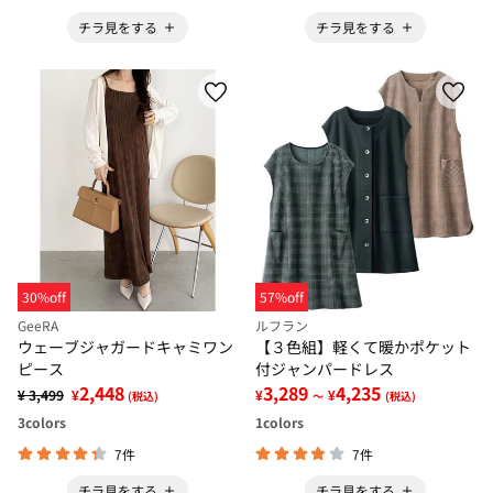
チラ見をする
チラ見をする
30%off
57%off
GeeRA
ルフラン
ウェーブジャガードキャミワン
【３色組】軽くて暖かポケット
ピース
付ジャンパードレス
2,448
3,289
4,235
¥ 3,499
¥
¥
¥
(税込)
～
(税込)
3
colors
1
colors
7件
7件
チラ見をする
チラ見をする