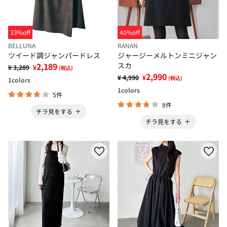
33%off
40%off
BELLUNA
RANAN
ツイード調ジャンパードレス
ジャージーメルトンミニジャン
2,189
スカ
¥ 3,289
¥
(税込)
2,990
¥ 4,990
¥
(税込)
1
colors
1
colors
5件
8件
チラ見をする
チラ見をする