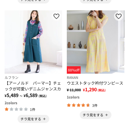
88%off
ルフラン
RANAN
【アーノルド パーマー】チェ
ウエストタック衿付ワンピース
ックが可愛いデニムジャンスカ
1,290
¥ 11,000
¥
(税込)
5,489
6,589
¥
¥
～
(税込)
1
colors
2
colors
3件
1件
チラ見をする
チラ見をする