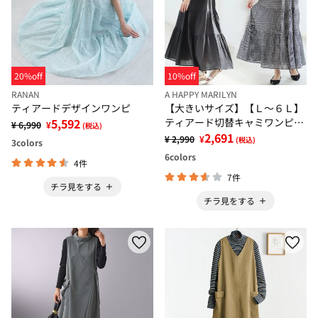
20%off
10%off
RANAN
A HAPPY MARILYN
ティアードデザインワンピ
【大きいサイズ】【Ｌ～６Ｌ】
5,592
ティアード切替キャミワンピー
¥ 6,990
¥
(税込)
ス【風通るプレミアム】
2,691
¥ 2,990
¥
(税込)
3
colors
6
colors
4件
7件
チラ見をする
チラ見をする