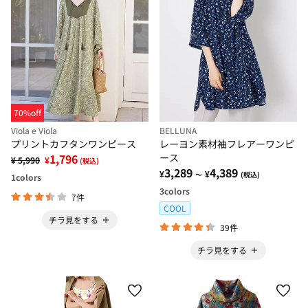
70%off
Viola e Viola
BELLUNA
プリントカフタンワンピース
レーヨン素材袖フレアーワンピ
1,796
ース
¥ 5,990
¥
(税込)
3,289
4,389
¥
¥
～
(税込)
1
colors
3
colors
7件
COOL
チラ見をする
39件
チラ見をする