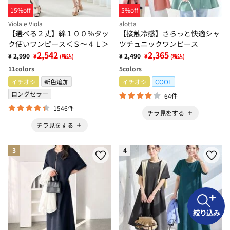
15%off
5%off
Viola e Viola
alotta
【選べる２丈】綿１００％タッ
【接触冷感】さらっと快適シャ
ク使いワンピース＜Ｓ～４Ｌ＞
ツチュニックワンピース
2,542
2,365
¥ 2,990
¥
¥ 2,490
¥
(税込)
(税込)
11
colors
5
colors
イチオシ
新色追加
イチオシ
COOL
ロングセラー
64件
1546件
チラ見をする
チラ見をする
3
4
絞り込み