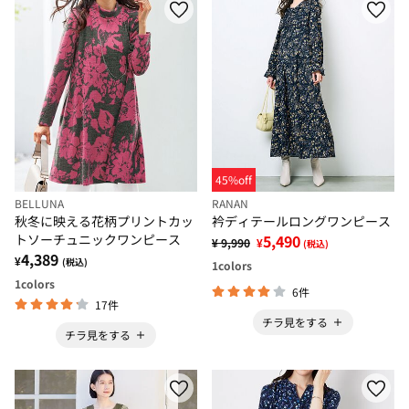
45%off
BELLUNA
RANAN
秋冬に映える花柄プリントカッ
衿ディテールロングワンピース
トソーチュニックワンピース
5,490
¥ 9,990
¥
(税込)
4,389
¥
(税込)
1
colors
1
colors
6件
17件
チラ見をする
チラ見をする