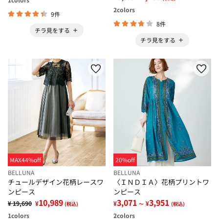
2
colors
9件
8件
チラ見をする
チラ見をする
MAX44%off
20%off
BELLUNA
BELLUNA
チュールデザイン花柄レースワ
〈ＩＮＤＩＡ〉花柄プリントワ
ンピース
ンピース
10,989
3,071
3,951
¥ 19,690
¥
¥
¥
(税込)
～
(税込)
1
colors
2
colors