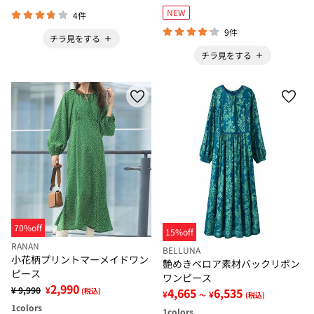
NEW
4件
9件
チラ見をする
チラ見をする
70%off
15%off
RANAN
BELLUNA
小花柄プリントマーメイドワン
艶めきベロア素材バックリボン
ピース
ワンピース
2,990
¥ 9,990
¥
4,665
6,535
(税込)
¥
¥
～
(税込)
1
colors
1
colors