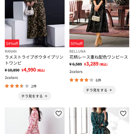
54%off
50%off
RANAN
BELLUNA
ラメストライプボウタイプリン
花柄レース重ね配色ワンピース
トワンピ
3,289
¥ 6,589
¥
(税込)
4,990
¥ 10,890
¥
(税込)
2
colors
2
colors
6件
2件
チラ見をする
チラ見をする