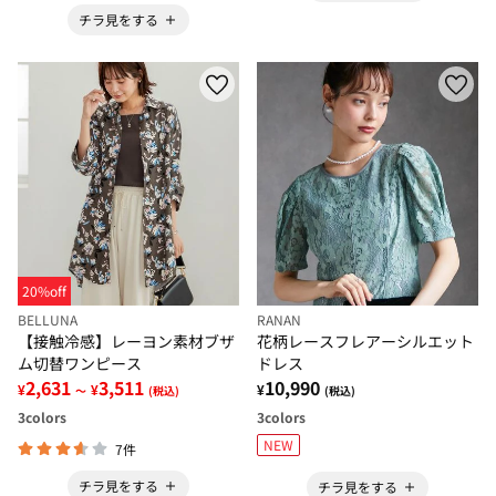
チラ見をする
20%off
BELLUNA
RANAN
【接触冷感】レーヨン素材ブザ
花柄レースフレアーシルエット
ム切替ワンピース
ドレス
2,631
3,511
10,990
¥
¥
¥
～
(税込)
(税込)
3
colors
3
colors
NEW
7件
チラ見をする
チラ見をする