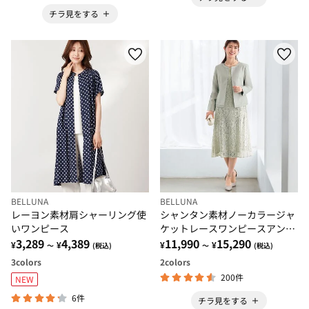
チラ見をする
BELLUNA
BELLUNA
レーヨン素材肩シャーリング使
シャンタン素材ノーカラージャ
いワンピース
ケットレースワンピースアンサ
3,289
4,389
ンブル
11,990
15,290
¥
¥
¥
¥
～
(税込)
～
(税込)
3
colors
2
colors
200件
NEW
6件
チラ見をする