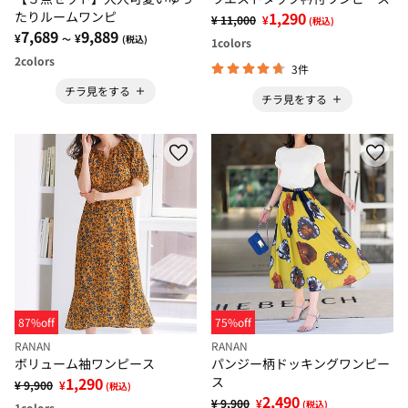
たりルームワンピ
1,290
¥ 11,000
¥
(税込)
7,689
9,889
¥
¥
～
(税込)
1
colors
2
colors
3件
チラ見をする
チラ見をする
87%off
75%off
RANAN
RANAN
ボリューム袖ワンピース
パンジー柄ドッキングワンピー
1,290
ス
¥ 9,900
¥
(税込)
2,490
¥ 9,900
¥
(税込)
1
colors