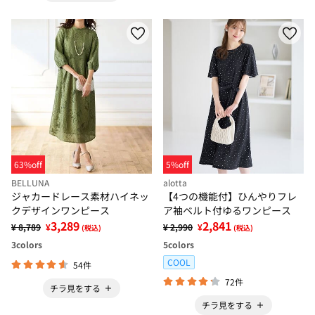
63%off
5%off
BELLUNA
alotta
ジャカードレース素材ハイネッ
【4つの機能付】ひんやりフレ
クデザインワンピース
ア袖ベルト付ゆるワンピース
3,289
2,841
¥ 8,789
¥
¥ 2,990
¥
(税込)
(税込)
3
colors
5
colors
COOL
54件
72件
チラ見をする
チラ見をする