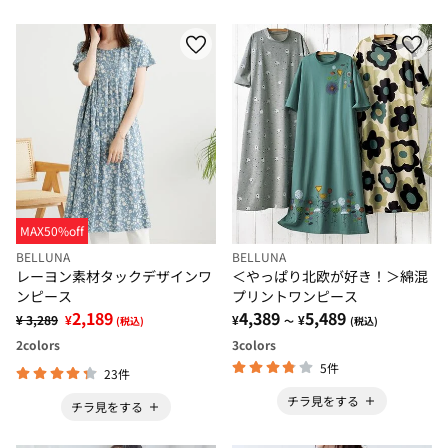
MAX50%off
BELLUNA
BELLUNA
レーヨン素材タックデザインワ
＜やっぱり北欧が好き！＞綿混
ンピース
プリントワンピース
2,189
4,389
5,489
¥ 3,289
¥
¥
¥
(税込)
～
(税込)
2
colors
3
colors
5件
23件
チラ見をする
チラ見をする