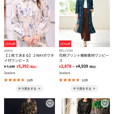
25%off
25%off
alotta
BELLUNA
【１枚で決まる】２WAYボウタ
花柄プリント楊柳素材ワンピー
イ付ワンピース
ス
5,392
2,878
4,939
¥ 7,190
¥
¥
¥
(税込)
～
(税込)
2
colors
2
colors
18件
10件
チラ見をする
チラ見をする