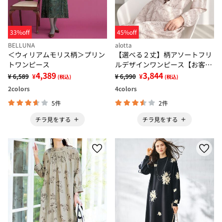
33%off
45%off
BELLUNA
alotta
＜ウィリアムモリス柄＞プリン
【選べる２丈】柄アソートフリ
トワンピース
ルデザインワンピース【お客様
4,389
企画】
3,844
¥ 6,589
¥
¥ 6,990
¥
(税込)
(税込)
2
colors
4
colors
5件
2件
チラ見をする
チラ見をする