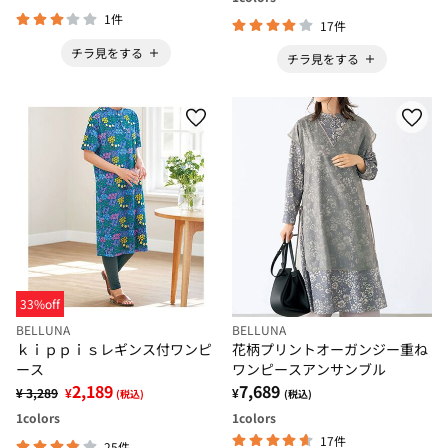
1件
17件
チラ見をする
チラ見をする
33%off
BELLUNA
BELLUNA
ｋｉｐｐｉｓレギンス付ワンピ
花柄プリントオーガンジー重ね
ース
ワンピースアンサンブル
2,189
7,689
¥ 3,289
¥
¥
(税込)
(税込)
1
colors
1
colors
17件
25件