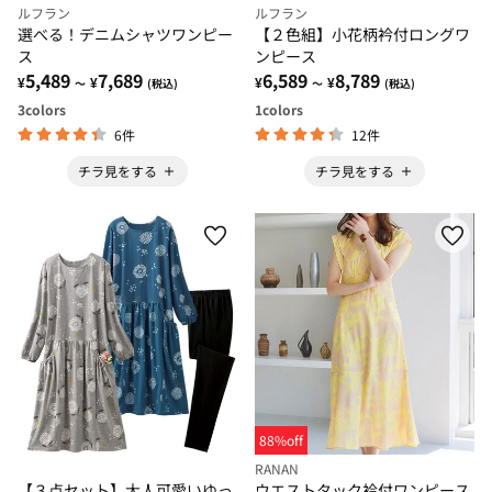
ルフラン
ルフラン
選べる！デニムシャツワンピー
【２色組】小花柄衿付ロングワ
ス
ンピース
5,489
7,689
6,589
8,789
¥
¥
¥
¥
～
(税込)
～
(税込)
3
colors
1
colors
6件
12件
チラ見をする
チラ見をする
88%off
RANAN
【３点セット】大人可愛いゆっ
ウエストタック衿付ワンピース