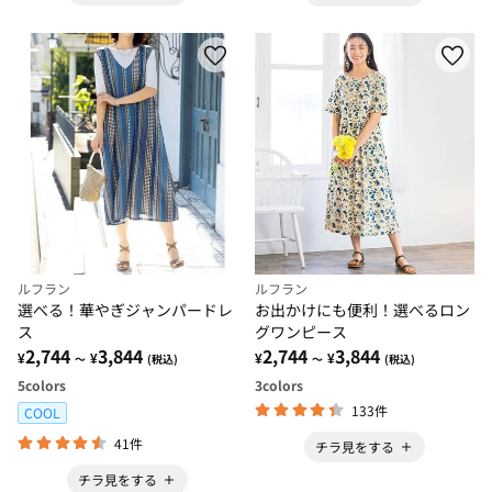
ルフラン
ルフラン
選べる！華やぎジャンパードレ
お出かけにも便利！選べるロン
ス
グワンピース
2,744
3,844
2,744
3,844
¥
¥
¥
¥
～
(税込)
～
(税込)
5
colors
3
colors
133件
COOL
41件
チラ見をする
チラ見をする