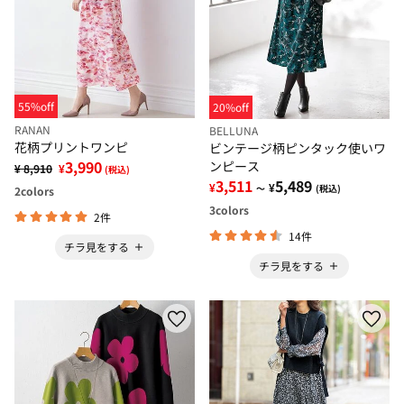
55%off
20%off
RANAN
BELLUNA
花柄プリントワンピ
ビンテージ柄ピンタック使いワ
3,990
ンピース
¥ 8,910
¥
(税込)
3,511
5,489
¥
¥
～
(税込)
2
colors
3
colors
2件
14件
チラ見をする
チラ見をする