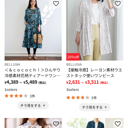
20%off
BELLUNA
BELLUNA
＜＆ｃｏｃｏｃｈｉ＞ひんやり
【接触冷感】レーヨン素材ウエ
冷感素材花柄ティアードワンピ
ストタック使いワンピース
ース
4,389
5,489
2,631
3,511
¥
¥
¥
¥
～
(税込)
～
(税込)
1
colors
3
colors
3件
5件
チラ見をする
チラ見をする