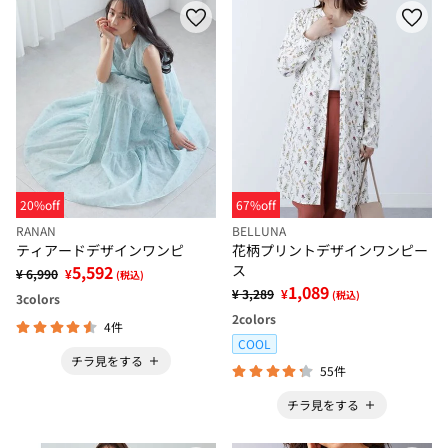
20%off
67%off
RANAN
BELLUNA
ティアードデザインワンピ
花柄プリントデザインワンピー
5,592
ス
¥ 6,990
¥
(税込)
1,089
¥ 3,289
¥
(税込)
3
colors
2
colors
4件
COOL
チラ見をする
55件
チラ見をする