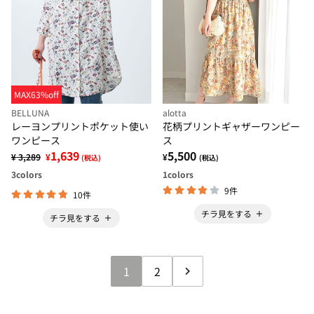
MAX63%off
BELLUNA
alotta
レーヨンプリントポケット使い
花柄プリントギャザーワンピー
ワンピース
ス
1,639
5,500
¥ 3,289
¥
¥
(税込)
(税込)
3
colors
1
colors
9件
10件
チラ見をする
チラ見をする
1
2