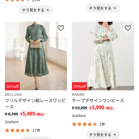
チラ見をする
チラ見をする
38%off
70%off
BELLUNA
RANAN
フリルデザイン総レースワンピ
ケープデザインワンピース
ース
3,990
¥ 13,200
¥
(税込)
5,489
¥ 8,789
¥
(税込)
1
colors
1
colors
2件
17件
チラ見をする