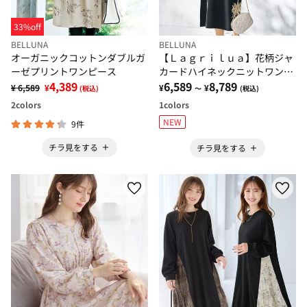
33%off
BELLUNA
BELLUNA
オーガニックコットンダブルガ
【Ｌａｇｒｉｌｕａ】花柄ジャ
ーゼプリントワンピース
カードハイネックニットワンピ
4,389
ース
6,589
8,789
¥ 6,589
¥
¥
¥
(税込)
～
(税込)
2
colors
1
colors
NEW
9件
チラ見をする
チラ見をする