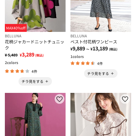
MAX40%off
BELLUNA
BELLUNA
花柄ジャカードニットチュニッ
ベスト付花柄ワンピース
ク
9,889
13,189
¥
¥
～
(税込)
3,289
¥ 5,489
¥
(税込)
1
colors
2
colors
4件
4件
チラ見をする
チラ見をする