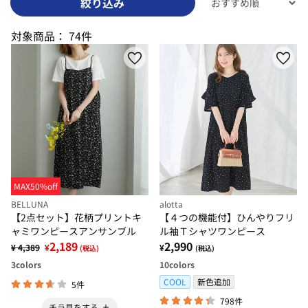
絞り込み
対象商品：
74件
MAX50%off
BELLUNA
alotta
【2点セット】花柄プリントキ
【４つの機能付】ひんやりフリ
ャミワンピースアンサンブル
ル袖Ｔシャツワンピース
2,189
2,990
¥ 4,389
¥
¥
(税込)
(税込)
3
colors
10
colors
COOL
新色追加
5件
798件
チラ見をする