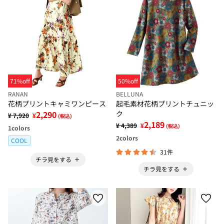
71%off
50%off
RANAN
BELLUNA
花柄プリントキャミワンピース
起毛素材花柄プリントチュニッ
2,290
ク
¥ 7,920
¥
(税込)
2,189
¥ 4,389
¥
(税込)
1
colors
2
colors
COOL
31件
チラ見をする
チラ見をする