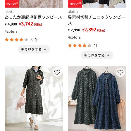
25%off
20%off
alotta
alotta
あったか裏起毛花柄ワンピース
異素材切替チュニックワンピー
3,742
ス
¥ 4,990
¥
(税込)
2,392
¥ 2,990
¥
(税込)
4
colors
4
colors
58件
9件
チラ見をする
チラ見をする