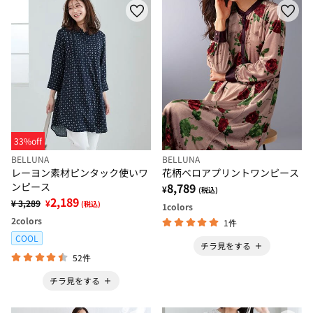
33%off
BELLUNA
BELLUNA
レーヨン素材ピンタック使いワ
花柄ベロアプリントワンピース
ンピース
8,789
¥
(税込)
2,189
¥ 3,289
¥
(税込)
1
colors
2
colors
1件
COOL
チラ見をする
52件
チラ見をする