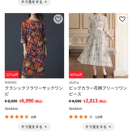
チラ見をする
22%off
40%off
RANAN
alotta
クラシックフラワーサックワン
ビッグカラー花柄プリーツワン
ピ
ピース
6,990
2,813
¥ 8,990
¥
¥ 4,690
¥
(税込)
(税込)
2
colors
3
colors
4件
19件
チラ見をする
チラ見をする