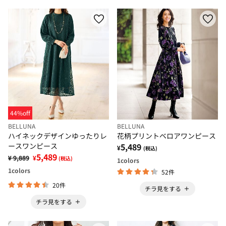
44%off
BELLUNA
BELLUNA
ハイネックデザインゆったりレ
花柄プリントベロアワンピース
ースワンピース
5,489
¥
(税込)
5,489
¥ 9,889
¥
(税込)
1
colors
1
colors
52件
20件
チラ見をする
チラ見をする