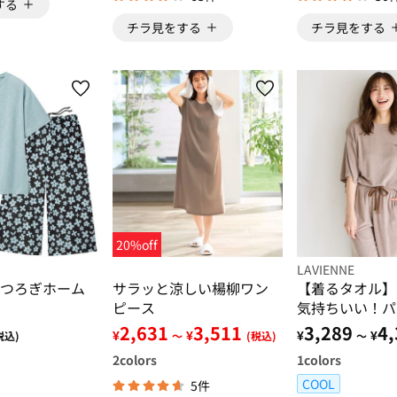
する
チラ見をする
チラ見をする
20%off
LAVIENNE
つろぎホーム
サラッと涼しい楊柳ワン
【着るタオル】
ピース
気持ちいい！パ
ャマ
2,631
3,511
3,289
4,
¥
¥
¥
¥
税込)
～
(税込)
～
2
colors
1
colors
COOL
5件