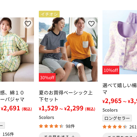
イチオシ
10%off
30%off
選べて嬉しい楊
マ
感、綿１０
夏のお買得ベーシック上
ーパジャマ
下セット
2,965
3
¥
¥
～
2,691
1,529
2,299
¥
¥
¥
(税込)
～
(税込)
5
colors
5
colors
ロングセラー
ー
98件
26
156件