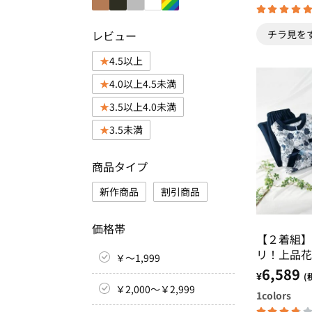
チラ見を
レビュー
4.5以上
4.0以上4.5未満
3.5以上4.0未満
3.5未満
商品タイプ
新作商品
割引商品
価格帯
【２着組】
リ！上品花
￥～1,999
6,589
¥
(
￥2,000～￥2,999
1
colors