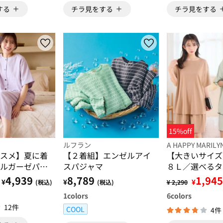
する
チラ見をする
チラ見をする
15%off
ルフラン
A HAPPY MARILY
スメ】夏に着
【２着組】エンゼルアイ
【大きいサイズ
ルガーゼパジ
スパジャマ
８Ｌ／選べるタ
らっとろルーム
4,939
8,789
1,945
¥
¥
¥
(税込)
(税込)
¥ 2,290
ット
1
colors
6
colors
12件
COOL
4件