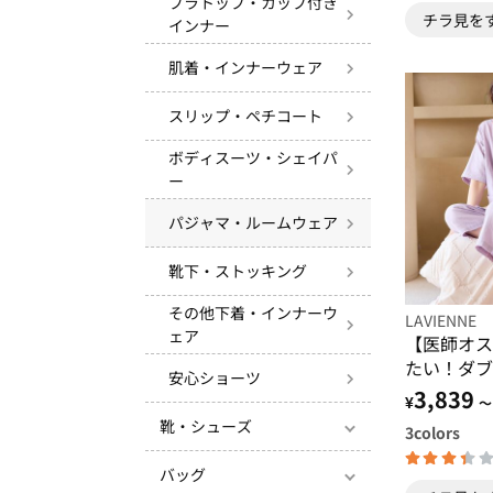
ブラトップ・カップ付き
チラ見を
インナー
肌着・インナーウェア
スリップ・ペチコート
ボディスーツ・シェイパ
ー
パジャマ・ルームウェア
靴下・ストッキング
その他下着・インナーウ
LAVIENNE
ェア
【医師オス
たい！ダブ
安心ショーツ
ャマ
3,839
¥
～
靴・シューズ
3
colors
バッグ