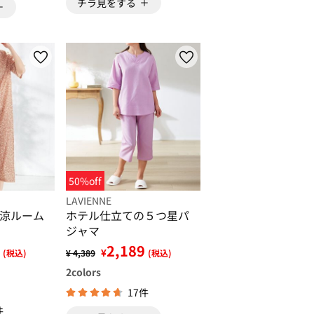
チラ見をする
50%off
LAVIENNE
涼ルーム
ホテル仕立ての５つ星パ
ジャマ
2,189
¥
(税込)
¥ 4,389
(税込)
2
colors
17件
件