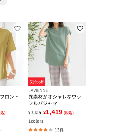
61%off
LAVIENNE
フロント
異素材がオシャレなワッ
フルパジャマ
1,419
¥
税込)
¥ 3,619
(税込)
1
colors
件
13件