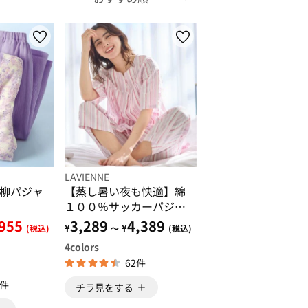
LAVIENNE
柳パジャ
【蒸し暑い夜も快適】綿
１００％サッカーパジャ
マ
,955
3,289
4,389
¥
¥
(税込)
～
(税込)
4
colors
62件
1件
チラ見をする