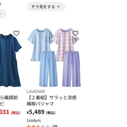
件
チラ見をする
LAVIENNE
ら織調前
【２着組】サラッと涼感
ピ
楊柳パジャマ
,031
5,489
¥
(税込)
(税込)
1
colors
2件