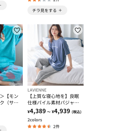
チラ見をする
LAVIENNE
＞【モン
【上質な寝心地を】良眠
ク（サリ
仕様パイル素材パジャマ
ポンチョ
＜マリクレールビス＞
4,389
4,939
¥
¥
～
(税込)
2
colors
2件