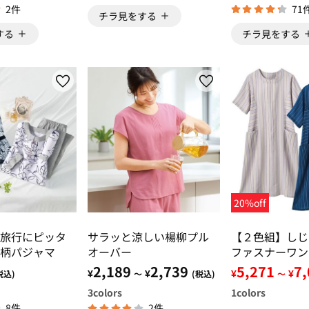
2件
71
チラ見をする
する
チラ見をする
20%off
旅行にピッタ
サラッと涼しい楊柳プル
【２色組】しじ
柄パジャマ
オーバー
ファスナーワン
2,189
2,739
5,271
7
¥
¥
¥
¥
税込)
～
(税込)
～
3
colors
1
colors
8件
2件