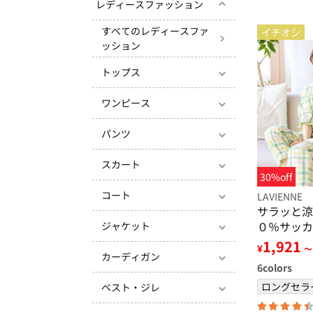
レディースファッション
すべてのレディースファ
イチオシ
ッション
トップス
ワンピース
パンツ
スカート
30%off
コート
LAVIENNE
サラッと涼
０％サッカ
ジャケット
1,921
¥
～
カーディガン
6
colors
ロングセラ
ベスト・ジレ