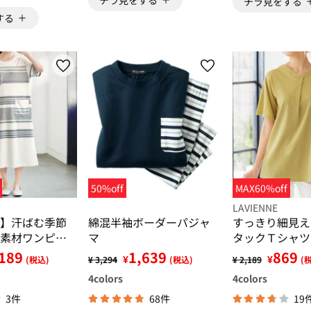
チラ見をする
チラ見をする
する
50%off
MAX60%off
LAVIENNE
】汗ばむ季節
綿混半袖ボーダーパジャ
すっきり細見え
素材ワンピー
マ
タックＴシャツ
189
1,639
869
¥
¥
(税込)
¥ 3,294
(税込)
¥ 2,189
(
4
colors
4
colors
3件
68件
19