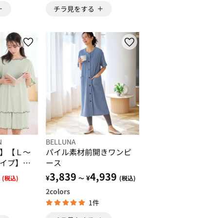
チラ見をする
N
BELLUNA
】【Ｌ～
パイル素材前開きワンピ
イプ】さ
ース
ウェアセ
3,839
4,939
¥
¥
(税込)
～
(税込)
2
colors
1件