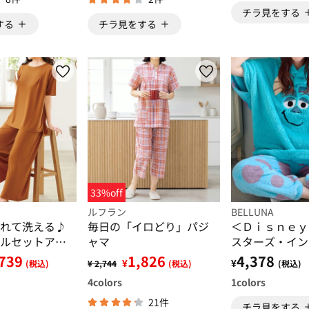
チラ見をする
する
チラ見をする
33%off
ルフラン
BELLUNA
れて洗える♪
毎日の「イロどり」パジ
＜Ｄｉｓｎｅｙ
ルセットアッ
ャマ
スターズ・イン
ー）】両面ボア
739
1,826
4,378
¥
¥
(税込)
¥ 2,744
(税込)
(税込)
4
colors
1
colors
21件
チラ見をする