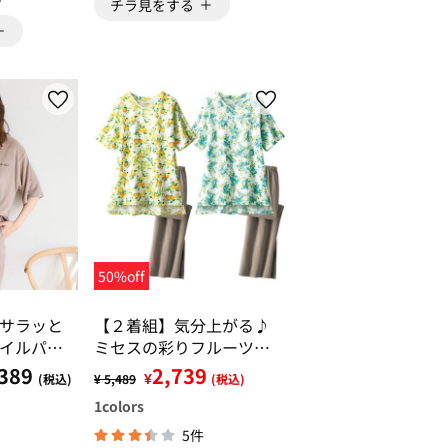
チラ見をする
50%off
サラッと
【２着組】気分上がる♪
イルパジ
ミセスの彩りフルーツ柄
ウェア
389
2,739
¥
(税込)
¥ 5,489
(税込)
1
colors
5件