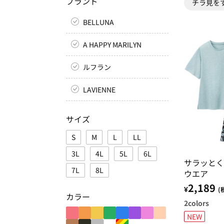
ブランド
チラ見を
BELLUNA
A HAPPY MARILYN
ルフラン
LAVIENNE
サイズ
S
M
L
LL
3L
4L
5L
6L
サラッとく
7L
8L
ウエア
2,189
¥
(
カラー
2
colors
NEW