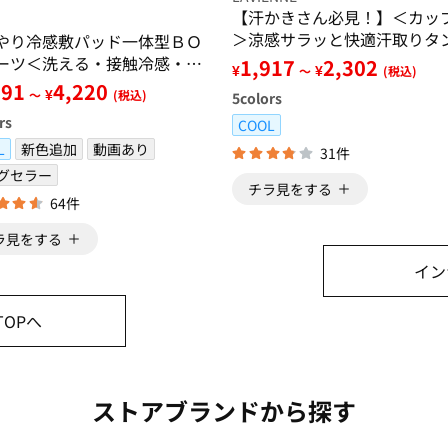
【汗かきさん必見！】＜カッ
＞涼感サラッと快適汗取りタ
やり冷感敷パッド一体型ＢＯ
トップインナー＜さらりラボ
ーツ＜洗える・接触冷感・抗
1,917
2,302
¥
¥
～
(税込)
臭・時短・家事楽・ボックス
691
4,220
¥
～
(税込)
5
colors
ツ・寝苦しさ対策＞
rs
COOL
L
新色追加
動画あり
31件
グセラー
チラ見をする
64件
ラ見をする
イン
OPへ
ストアブランドから探す