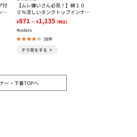
プ付
【ムレ嫌いさん必見！】綿１０
ンク
０％涼しいタンクトップインナー
＞
＜さらりラボ＞
871
1,135
¥
¥
～
(税込)
4
colors
38件
チラ見をする
ナー・下着TOPへ