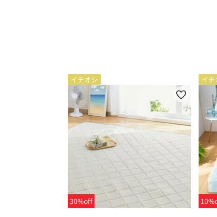
イチオシ
イチ
30%off
10%o