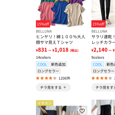
15%off
15%off
BELLUNA
BELLUNA
ヒンヤリ！綿１００％大人
サラリ速乾
顔サマ見えＴシャツ
レッチカラ
831
1,018
2,140
¥
¥
¥
¥
～
(税込)
～
14
colors
9
colors
COOL
新色追加
COOL
新色
ロングセラー
ロングセラー
1206件
チラ見をする
チラ見をす
イチオシ