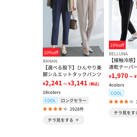
10%off
10%off
BELLUNA
【接触冷感
RANAN
速乾テーパ
【選べる股下】ひんやり美
脚シルエットタックパンツ
1,970
¥
¥
～
2,241
3,141
¥
¥
～
(税込)
4
colors
18
colors
COOL
COOL
ロングセラー
2928件
チラ見をす
チラ見をする