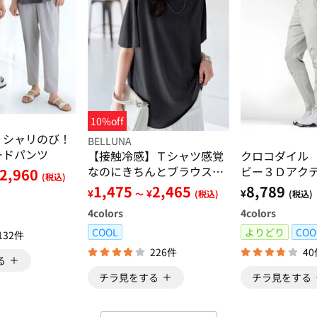
10%off
】シャリのび！
BELLUNA
ードパンツ
【接触冷感】Ｔシャツ感覚
クロコダイル
なのにきちんとブラウス見
ビー３Ｄアク
2,960
(税込)
え！半袖プルオーバー
1,475
2,465
8,789
¥
¥
¥
～
(税込)
(税込)
4
colors
4
colors
COOL
よりどり
COO
132件
226件
4
る
チラ見をする
チラ見をする