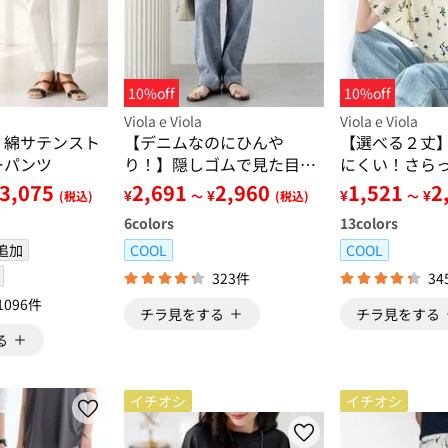
10%off
10%off
Viola e Viola
Viola e Viola
！綿サテンスト
【デニムなのにひんや
【選べる２丈
ーパンツ
り！】隠しゴムで見た目す
にくい！さら
っきり！ストレッチ楽ちん
アスリーブブ
3,075
2,691
2,960
1,521
2
¥
¥
¥
¥
(税込)
～
(税込)
～
デニム
6
colors
13
colors
追加
COOL
COOL
323件
34
1096件
チラ見をする
チラ見をする
る
イチオシ
イチオシ