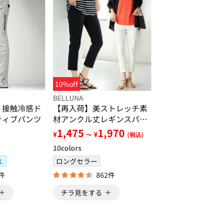
10%off
BELLUNA
 接触冷感ド
【再入荷】美ストレッチ素
ティブパンツ
材アンクル丈レギンスパン
ツ
1,475
1,970
¥
¥
～
(税込)
10
colors
L
ロングセラー
0件
862件
チラ見をする