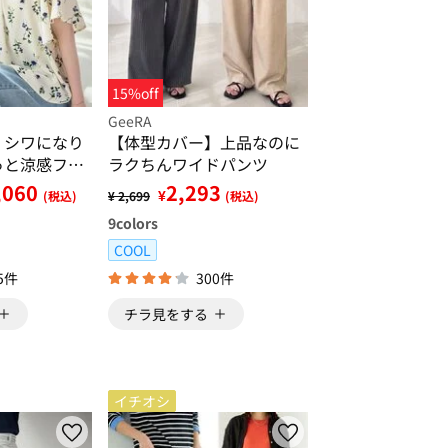
15%off
GeeRA
】シワになり
【体型カバー】上品なのに
っと涼感フレ
ラクちんワイドパンツ
ラウス
,060
2,293
¥
(税込)
¥ 2,699
(税込)
9
colors
COOL
5件
300件
チラ見をする
イチオシ