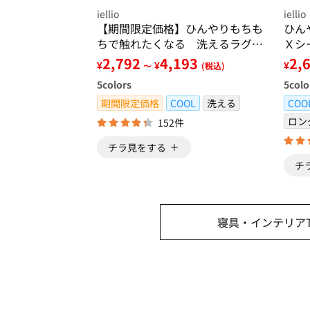
iellio
iellio
【期間限定価格】ひんやりもちも
ひん
ちで触れたくなる 洗えるラグ＜
Ｘシ
低反発・滑りにくい・接触冷感・
菌防
2,792
4,193
2,
¥
¥
¥
～
(税込)
防ダニ・カーペット＞
シー
5
colors
5
colo
期間限定価格
COOL
洗える
COO
ロン
152件
チラ見をする
チ
寝具・インテリアT