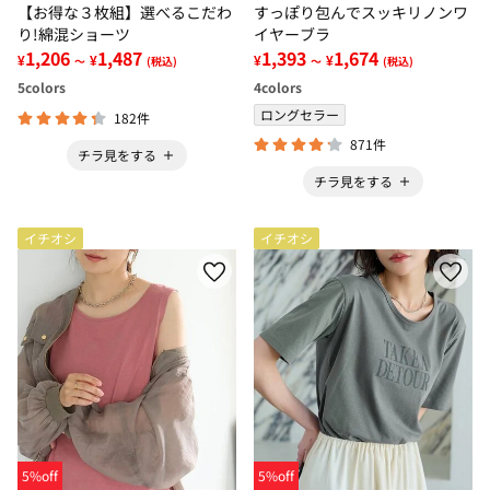
【お得な３枚組】選べるこだわ
すっぽり包んでスッキリノンワ
り!綿混ショーツ
イヤーブラ
1,206
1,487
1,393
1,674
¥
¥
¥
¥
～
(税込)
～
(税込)
5
colors
4
colors
ロングセラー
182件
871件
チラ見をする
チラ見をする
イチオシ
イチオシ
5%off
5%off