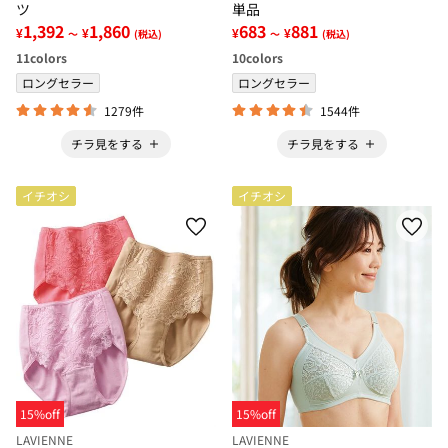
ツ
単品
1,392
1,860
683
881
¥
¥
¥
¥
～
(税込)
～
(税込)
11
colors
10
colors
ロングセラー
ロングセラー
1279件
1544件
チラ見をする
チラ見をする
イチオシ
イチオシ
15%off
15%off
LAVIENNE
LAVIENNE