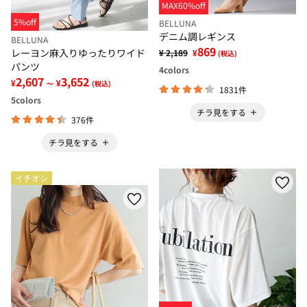
MAX60%off
5%off
BELLUNA
デニム調レギンス
BELLUNA
869
レーヨン麻入りゆったりワイド
¥ 2,189
¥
(税込)
パンツ
4
colors
2,607
3,652
¥
¥
～
(税込)
1831件
5
colors
チラ見をする
376件
チラ見をする
イチオシ