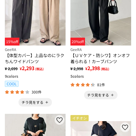
15%off
20%off
GeeRA
GeeRA
【体型カバー】上品なのにラク
【ＵＶケア・防シワ】オンオフ
ちんワイドパンツ
着られる！カーブパンツ
2,293
2,398
¥ 2,699
¥
¥ 2,998
¥
(税込)
(税込)
9
colors
5
colors
COOL
81件
300件
チラ見をする
チラ見をする
イチオシ