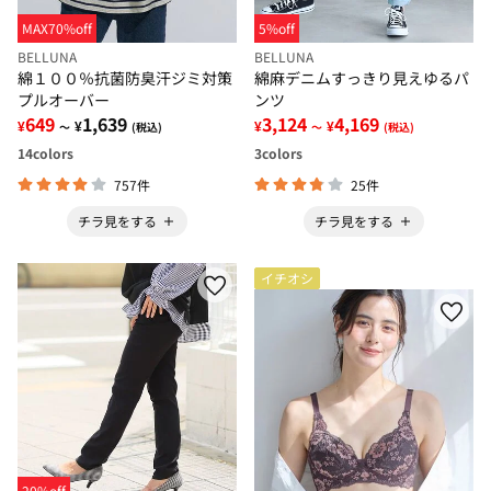
MAX70%off
5%off
BELLUNA
BELLUNA
綿１００％抗菌防臭汗ジミ対策
綿麻デニムすっきり見えゆるパ
プルオーバー
ンツ
649
1,639
3,124
4,169
¥
¥
¥
¥
～
(税込)
～
(税込)
14
colors
3
colors
757件
25件
チラ見をする
チラ見をする
イチオシ
20%off