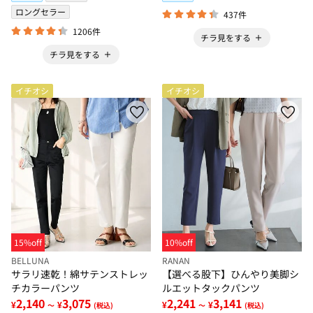
ロングセラー
437件
1206件
チラ見をする
チラ見をする
イチオシ
イチオシ
15%off
10%off
BELLUNA
RANAN
サラリ速乾！綿サテンストレッ
【選べる股下】ひんやり美脚シ
チカラーパンツ
ルエットタックパンツ
2,140
3,075
2,241
3,141
¥
¥
¥
¥
～
(税込)
～
(税込)