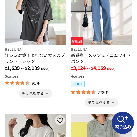
5%off
BELLUNA
BELLUNA
汗ジミ対策！よれない大人のプ
新感覚！メッシュデニムワイド
リントＴシャツ
パンツ
1,639
2,189
3,124
4,169
¥
¥
¥
¥
～
(税込)
～
(税込)
5
colors
4
colors
91件
COOL
278件
チラ見をする
チラ見をする
絞り込み