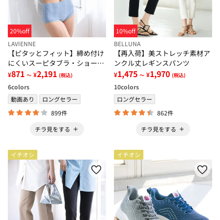
20%off
10%off
LAVIENNE
BELLUNA
【ピタッとフィット】締め付け
【再入荷】美ストレッチ素材ア
にくいスーピタブラ・ショーツ
ンクル丈レギンスパンツ
（別売）
871
2,191
1,475
1,970
¥
¥
¥
¥
～
(税込)
～
(税込)
6
colors
10
colors
動画あり
ロングセラー
ロングセラー
899件
862件
チラ見をする
チラ見をする
イチオシ
イチオシ