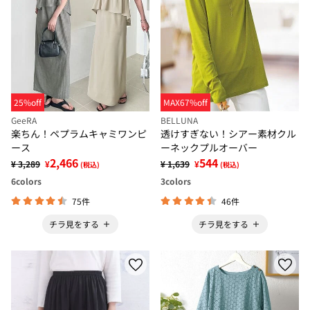
25%off
MAX67%off
GeeRA
BELLUNA
楽ちん！ペプラムキャミワンピ
透けすぎない！シアー素材クル
ース
ーネックプルオーバー
2,466
544
¥ 3,289
¥
¥ 1,639
¥
(税込)
(税込)
6
colors
3
colors
75件
46件
チラ見をする
チラ見をする