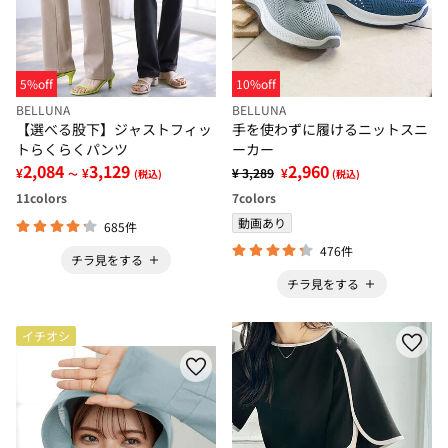
5%off
10%off
BELLUNA
BELLUNA
【選べる股下】ジャストフィッ
手を使わずに履けるニットスニ
トらくらくパンツ
ーカー
2,084
3,129
2,960
¥
¥
¥ 3,289
¥
～
(税込)
(税込)
11
colors
7
colors
動画あり
685件
476件
チラ見をする
チラ見をする
イチオシ