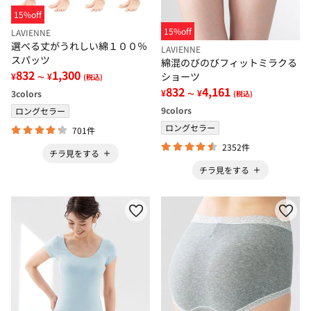
15%off
15%off
LAVIENNE
選べる丈がうれしい綿１００％
LAVIENNE
スパッツ
綿混のびのびフィットミラクる
832
1,300
ショーツ
¥
¥
～
(税込)
832
4,161
¥
¥
3
colors
～
(税込)
9
colors
ロングセラー
ロングセラー
701件
2352件
チラ見をする
チラ見をする