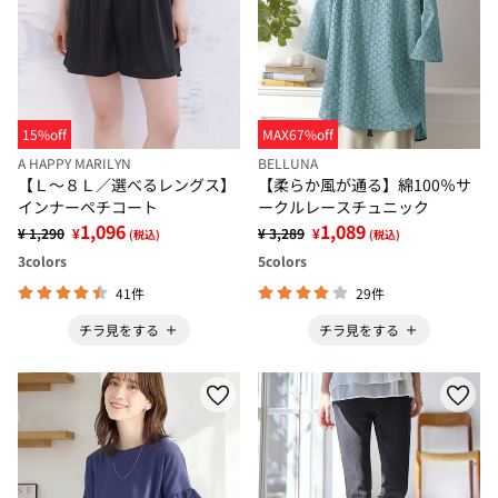
15%off
MAX67%off
A HAPPY MARILYN
BELLUNA
【Ｌ～８Ｌ／選べるレングス】
【柔らか風が通る】綿100％サ
インナーペチコート
ークルレースチュニック
1,096
1,089
¥ 1,290
¥
¥ 3,289
¥
(税込)
(税込)
3
colors
5
colors
41件
29件
チラ見をする
チラ見をする