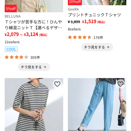
20%off
5%off
GeeRA
プリントチュニックＴシャツ
BELLUNA
1,519
Ｔシャツが苦手な方に！ひんや
¥ 1,899
¥
(税込)
り綿混ニットＴ【選べるデザイ
8
colors
ン】
2,079
3,124
¥
¥
～
(税込)
176件
11
colors
チラ見をする
COOL
305件
チラ見をする