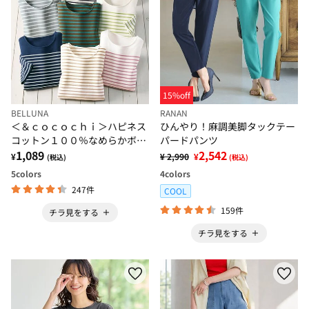
15%off
BELLUNA
RANAN
＜＆ｃｏｃｏｃｈｉ＞ハピネス
ひんやり！麻調美脚タックテー
コットン１００％なめらかボー
パードパンツ
ダープルオーバー
1,089
2,542
¥
¥ 2,990
¥
(税込)
(税込)
5
colors
4
colors
247件
COOL
159件
チラ見をする
チラ見をする