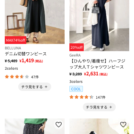
MAX74%off
20%off
BELLUNA
デニム切替ワンピース
GeeRA
1,419
【ひんやり/着痩せ】ハーフジ
¥ 5,489
¥
(税込)
ップ大人Ｔシャツワンピース
2
colors
2,631
¥ 3,289
¥
(税込)
47件
3
colors
チラ見をする
COOL
147件
チラ見をする