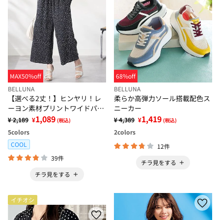
MAX50%off
68%off
BELLUNA
BELLUNA
【選べる2丈！】ヒンヤリ！レ
柔らか高弾力ソール搭載配色ス
ーヨン素材プリントワイドパン
ニーカー
ツ
1,089
1,419
¥ 2,189
¥
¥ 4,389
¥
(税込)
(税込)
5
colors
2
colors
COOL
12件
39件
チラ見をする
チラ見をする
イチオシ