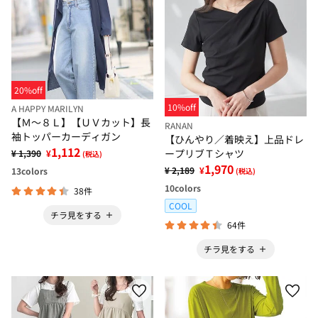
20%off
10%off
A HAPPY MARILYN
【Ｍ～８Ｌ】【ＵＶカット】長
RANAN
袖トッパーカーディガン
【ひんやり／着映え】上品ドレ
1,112
ープリブＴシャツ
¥ 1,390
¥
(税込)
1,970
¥ 2,189
¥
13
colors
(税込)
10
colors
38件
COOL
チラ見をする
64件
チラ見をする