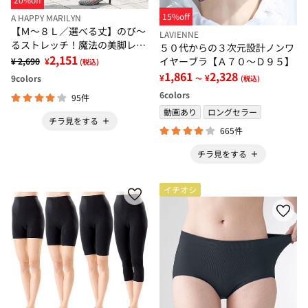
15%off
A HAPPY MARILYN
【Ｍ～８Ｌ／選べる丈】のび～
LAVIENNE
るストレッチ！魔法の美脚レギ
５０代からの３次元設計ノンワ
ンスパンツ
2,151
イヤーブラ【Ａ７０～Ｄ９５】
¥ 2,690
¥
(税込)
1,861
2,328
¥
¥
9
colors
～
(税込)
6
colors
95件
動画あり
ロングセラー
チラ見をする
665件
チラ見をする
イチオシ