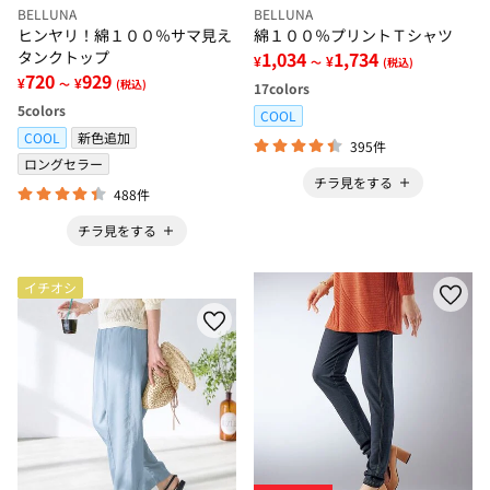
BELLUNA
BELLUNA
ヒンヤリ！綿１００％サマ見え
綿１００％プリントＴシャツ
タンクトップ
1,034
1,734
¥
¥
～
(税込)
720
929
¥
¥
～
(税込)
17
colors
5
colors
COOL
COOL
新色追加
395件
ロングセラー
チラ見をする
488件
チラ見をする
イチオシ