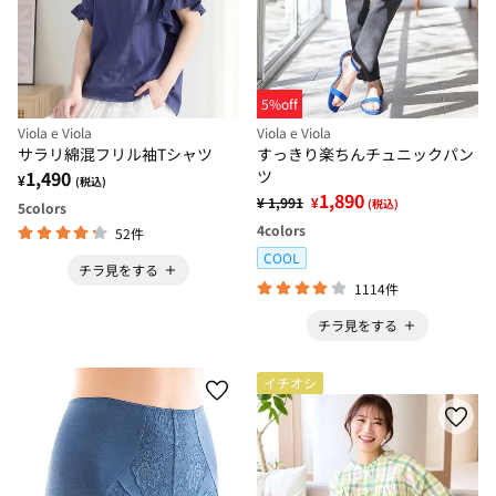
5%off
Viola e Viola
Viola e Viola
サラリ綿混フリル袖Tシャツ
すっきり楽ちんチュニックパン
1,490
ツ
¥
(税込)
1,890
¥ 1,991
¥
(税込)
5
colors
4
colors
52件
COOL
チラ見をする
1114件
チラ見をする
イチオシ