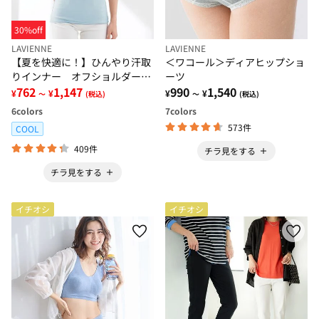
30%off
LAVIENNE
LAVIENNE
【夏を快適に！】ひんやり汗取
＜ワコール＞ディアヒップショ
りインナー オフショルダー＜
ーツ
さらりラボ＞
762
1,147
990
1,540
¥
¥
¥
¥
～
(税込)
～
(税込)
6
colors
7
colors
573件
COOL
409件
チラ見をする
チラ見をする
イチオシ
イチオシ