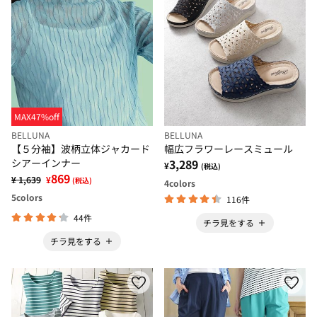
MAX47%off
BELLUNA
BELLUNA
【５分袖】波柄立体ジャカード
幅広フラワーレースミュール
シアーインナー
3,289
¥
(税込)
869
¥ 1,639
¥
(税込)
4
colors
5
colors
116件
44件
チラ見をする
チラ見をする