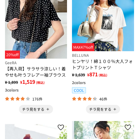
MAX47%off
20%off
BELLUNA
ヒンヤリ！綿１００％大人フォ
GeeRA
トプリントＴシャツ
【再入荷】サラサラ涼しい！着
871
やせも叶うフレアー袖ブラウス
¥ 1,639
¥
(税込)
1,519
¥ 1,899
¥
2
colors
(税込)
3
colors
COOL
176件
46件
チラ見をする
チラ見をする