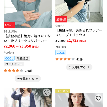
25%off
10%off
GeeRA
【接触冷感】褒められフレアー
BELLUNA
スリーブＴブラウス
【接触冷感】絶対に焼けたくな
1,723
い！後プリーツＵＶパーカー
¥ 2,299
¥
(税込)
2,960
3,950
¥
¥
7
colors
～
(税込)
4
colors
COOL
COOL
新色追加
41件
ロングセラー
チラ見をする
288件
チラ見をする
イチオシ