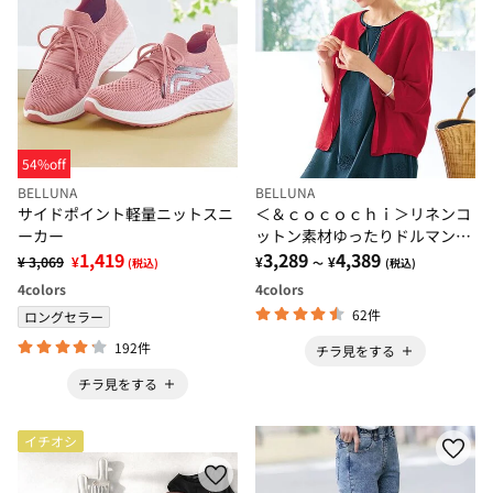
54%off
BELLUNA
BELLUNA
サイドポイント軽量ニットスニ
＜＆ｃｏｃｏｃｈｉ＞リネンコ
ーカー
ットン素材ゆったりドルマンカ
1,419
ーディガン
3,289
4,389
¥ 3,069
¥
¥
¥
(税込)
～
(税込)
4
colors
4
colors
62件
ロングセラー
192件
チラ見をする
チラ見をする
イチオシ