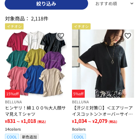
絞り込み
対象商品：
2,118件
イチオシ
イチオシ
15%off
5%off
BELLUNA
BELLUNA
ヒンヤリ！綿１００％大人顔サ
【汗ジミ対策◎】＜エアリーア
マ見えＴシャツ
イスコットン＞オーバーサイズ
831
1,018
Ｔシャツ【選べる袖丈】
1,034
2,079
¥
¥
¥
¥
～
(税込)
～
(税込)
14
colors
8
colors
COOL
新色追加
COOL