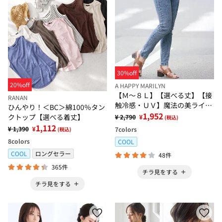
30%off
20%off
A HAPPY MARILYN
【Ｍ～８Ｌ】【選べる丈】【接
RANAN
触冷感・ＵＶ】魔法の美ライン
ひんやり！＜BC＞綿100％タン
ストレッチスキニーデニムパン
1,952
クトップ【選べる着丈】
¥ 2,790
¥
(税込)
ツ
1,112
¥ 1,390
¥
7
colors
(税込)
8
colors
COOL
COOL
ロングセラー
48件
365件
チラ見をする
チラ見をする