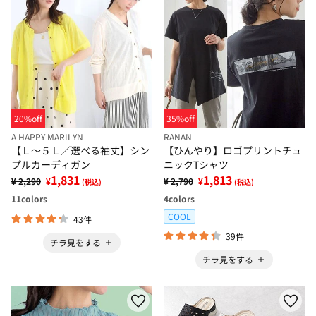
20%off
35%off
A HAPPY MARILYN
RANAN
【Ｌ～５Ｌ／選べる袖丈】シン
【ひんやり】ロゴプリントチュ
プルカーディガン
ニックTシャツ
1,831
1,813
¥ 2,290
¥
¥ 2,790
¥
(税込)
(税込)
11
colors
4
colors
COOL
43件
39件
チラ見をする
チラ見をする