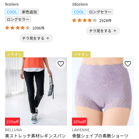
9
colors
18
colors
COOL
新色追加
COOL
ロングセラー
ロングセラー
2928件
1096件
チラ見をする
チラ見をする
イチオシ
イチオシ
15%off
10%off
BELLUNA
LAVIENNE
美ストレッチ素材レギンスパン
骨盤シェイプの素敵ショーツ