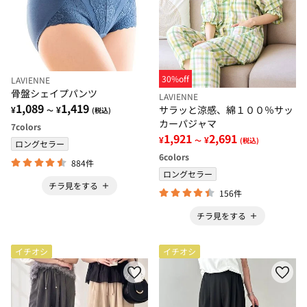
30%off
LAVIENNE
骨盤シェイプパンツ
LAVIENNE
1,089
1,419
サラッと涼感、綿１００％サッ
¥
¥
～
(税込)
カーパジャマ
7
colors
1,921
2,691
¥
¥
～
(税込)
ロングセラー
6
colors
884件
ロングセラー
チラ見をする
156件
チラ見をする
イチオシ
イチオシ