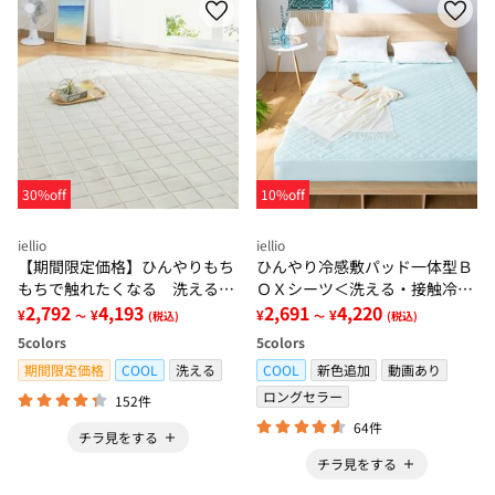
30%off
10%off
iellio
iellio
【期間限定価格】ひんやりもち
ひんやり冷感敷パッド一体型Ｂ
もちで触れたくなる 洗えるラ
ＯＸシーツ＜洗える・接触冷
グ＜低反発・滑りにくい・接触
2,792
4,193
感・抗菌防臭・時短・家事楽・
2,691
4,220
¥
¥
¥
¥
～
(税込)
～
(税込)
冷感・防ダニ・カーペット＞
ボックスシーツ・寝苦しさ対策
5
colors
5
colors
＞
期間限定価格
COOL
洗える
COOL
新色追加
動画あり
ロングセラー
152件
64件
チラ見をする
チラ見をする