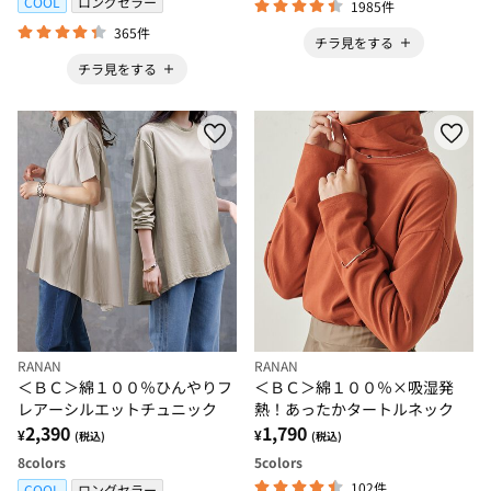
COOL
ロングセラー
1985件
365件
チラ見をする
チラ見をする
RANAN
RANAN
＜ＢＣ＞綿１００％ひんやりフ
＜ＢＣ＞綿１００％×吸湿発
レアーシルエットチュニック
熱！あったかタートルネック
2,390
1,790
¥
¥
(税込)
(税込)
8
colors
5
colors
102件
COOL
ロングセラー