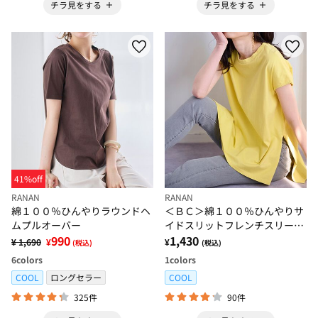
チラ見をする
チラ見をする
41%off
RANAN
RANAN
綿１００％ひんやりラウンドヘ
＜ＢＣ＞綿１００％ひんやりサ
ムプルオーバー
イドスリットフレンチスリーブ
990
チュニック
1,430
¥ 1,690
¥
¥
(税込)
(税込)
6
colors
1
colors
COOL
ロングセラー
COOL
325件
90件