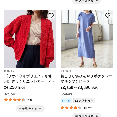
チラ見をする
RANAN
RANAN
【リサイクルポリエステル使
綿１００％ひんやりポケット付
用】ざっくりニットカーディガ
マキシワンピース
ン
4,290
2,750
3,890
¥
¥
¥
(税込)
～
(税込)
3
colors
5
colors
7件
COOL
ロングセラー
107件
チラ見をする
チラ見をする