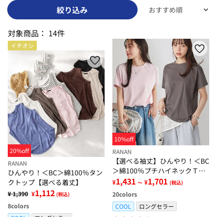
絞り込み
対象商品：
14件
イチオシ
10%off
20%off
RANAN
【選べる袖丈】ひんやり！＜BC
RANAN
＞綿100％プチハイネックＴシ
ひんやり！＜BC＞綿100％タン
ャツ
1,431
1,701
クトップ【選べる着丈】
¥
¥
～
(税込)
1,112
¥ 1,390
¥
20
colors
(税込)
8
colors
COOL
ロングセラー