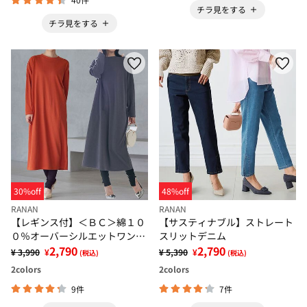
チラ見をする
チラ見をする
30%off
48%off
RANAN
RANAN
【レギンス付】＜ＢＣ＞綿１０
【サスティナブル】ストレート
０％オーバーシルエットワンピ
スリットデニム
ース
2,790
2,790
¥ 3,990
¥
¥ 5,390
¥
(税込)
(税込)
2
colors
2
colors
9件
7件