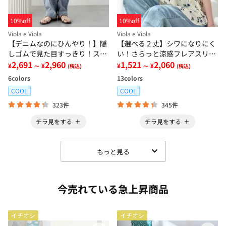
10%off
10%off
Viola e Viola
Viola e Viola
【デニムなのにひんやり！】隠
【選べる２丈】シワになりにく
しゴムで見た目すっきり！スト
い！さらっと涼感フレアスリー
レッチ楽ちんデニム
2,691
2,960
ブブラウス
1,521
2,060
¥
¥
¥
¥
～
(税込)
～
(税込)
6
colors
13
colors
COOL
COOL
323件
345件
チラ見をする
チラ見をする
もっと見る
今売れている急上昇商品
イチオシ
イチオシ