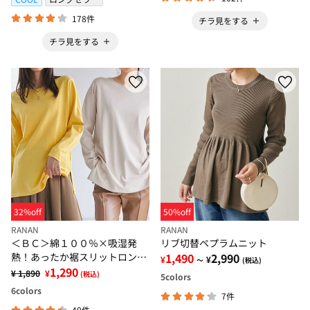
178件
チラ見をする
チラ見をする
32%off
50%off
RANAN
RANAN
＜ＢＣ＞綿１００％×吸湿発
リブ切替ペプラムニット
熱！あったか裾スリットロング
1,490
2,990
¥
¥
～
(税込)
プルオーバー
1,290
¥ 1,890
¥
(税込)
5
colors
6
colors
7件
40件