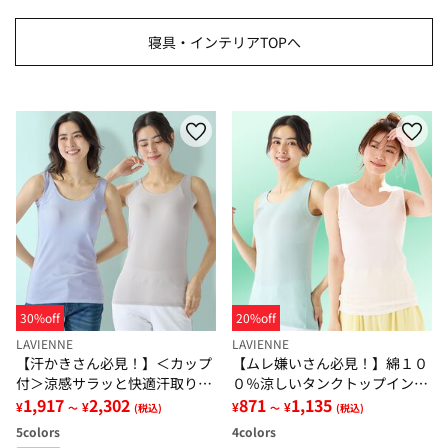
寝具・インテリアTOPへ
30%off
20%off
LAVIENNE
LAVIENNE
【汗かきさん必見！】＜カップ
【ムレ嫌いさん必見！】綿１０
付＞涼感サラッと快適汗取りタ
０％涼しいタンクトップインナ
ンクトップインナー＜さらりラ
1,917
2,302
ー＜さらりラボ＞
871
1,135
¥
¥
¥
¥
～
(税込)
～
(税込)
ボ＞
5
colors
4
colors