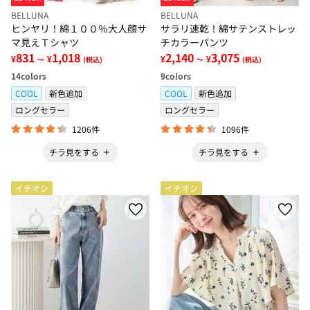
BELLUNA
BELLUNA
ヒンヤリ！綿１００％大人顔サ
サラリ速乾！綿サテンストレッ
マ見えＴシャツ
チカラーパンツ
831
1,018
2,140
3,075
¥
¥
¥
¥
～
(税込)
～
(税込)
14
colors
9
colors
COOL
新色追加
COOL
新色追加
ロングセラー
ロングセラー
1206件
1096件
チラ見をする
チラ見をする
イチオシ
イチオシ