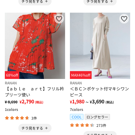
チラ見をする
チラ見をする
68%off
MAX46%off
RANAN
RANAN
【ａｂｌｅ ａｒｔ】フリル衿
＜ＢＣ＞ポケット付マキシワン
プリーツ使い
ピース
2,790
1,980
3,690
¥ 8,690
¥
¥
¥
(税込)
～
(税込)
1
colors
7
colors
COOL
ロングセラー
3件
273件
チラ見をする