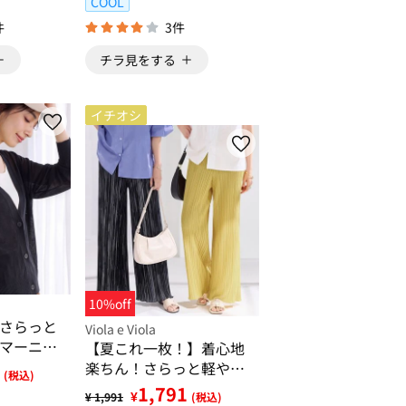
COOL
件
3件
チラ見をする
イチオシ
10%off
さらっと
Viola e Viola
マーニッ
【夏これ一枚！】着心地
楽ちん！さらっと軽やか
(税込)
プリーツパンツ
1,791
¥
¥ 1,991
(税込)