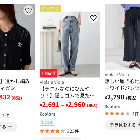
イチオシ
10%off
Viola e Viola
】透かし編み
涼しい履き心地
Viola e Viola
ィガン
ーワイドパンツ
【デニムなのにひんや
り！】隠しゴムで見た目
832
2,790
¥
(税込)
(税込)
すっきり！ストレッチ楽
2,691
2,960
¥
¥
～
(税込)
3
colors
ちんデニム
4件
6
colors
1件
COOL
チラ見をする
する
323件