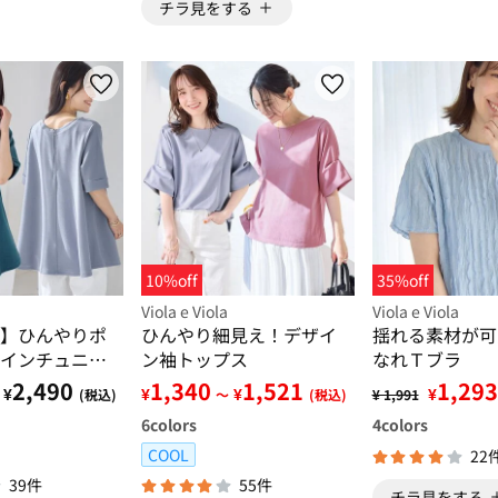
チラ見をする
10%off
35%off
Viola e Viola
Viola e Viola
】ひんやりポ
ひんやり細見え！デザイ
揺れる素材が可
インチュニッ
ン袖トップス
なれＴブラ
2,490
1,340
1,521
1,293
¥
¥
¥
¥
(税込)
～
(税込)
¥ 1,991
6
colors
4
colors
COOL
22
39件
55件
チラ見をする