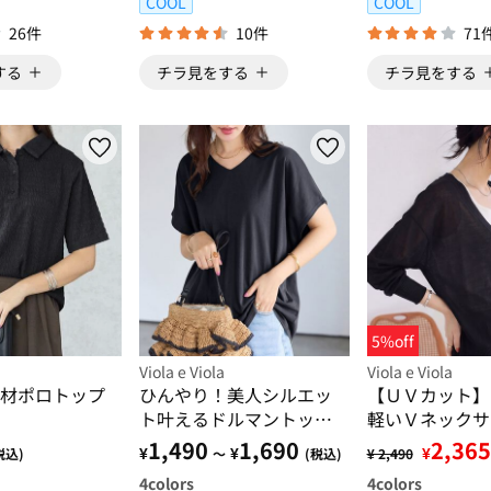
COOL
COOL
26件
10件
71
する
チラ見をする
チラ見をする
5%off
Viola e Viola
Viola e Viola
材ポロトップ
ひんやり！美人シルエッ
【ＵＶカット】
ト叶えるドルマントップ
軽いＶネックサ
ス
トカーディガン
1,490
1,690
2,365
¥
¥
¥
税込)
～
(税込)
¥ 2,490
4
colors
4
colors