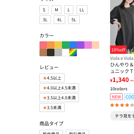
S
M
L
LL
3L
4L
5L
カラー
10%off
Viola e Viola
ひんやり＆
レビュー
ュニックＴ
4.5以上
1,340
¥
～
4.0以上4.5未満
10
colors
NEW
COO
3.5以上4.0未満
3.5未満
チラ見を
商品タイプ