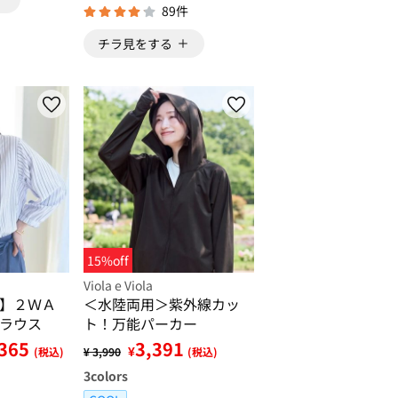
89件
チラ見をする
15%off
Viola e Viola
】２ＷＡ
＜水陸両用＞紫外線カッ
ラウス
ト！万能パーカー
,365
3,391
¥
(税込)
¥ 3,990
(税込)
3
colors