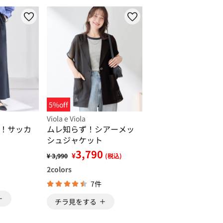
5%off
Viola e Viola
！サッカ
ムレ知らず！シアーメッ
シュジャケット
3,790
¥
¥ 3,990
(税込)
2
colors
7件
チラ見をする