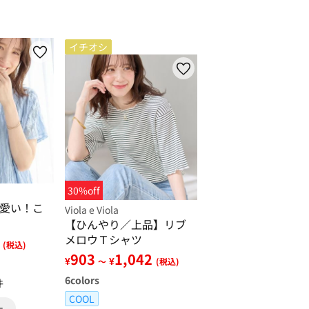
イチオシ
30%off
愛い！こ
Viola e Viola
【ひんやり／上品】リブ
メロウＴシャツ
(税込)
903
1,042
¥
¥
～
(税込)
6
colors
件
COOL