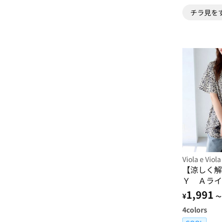
チラ見を
Viola e Viola
【涼しく解
Ｙ Ａライ
1,991
¥
～
4
colors