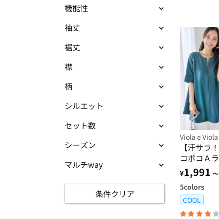
機能性
袖丈
裾丈
襟
柄
シルエット
セット数
Viola e Viola
シーズン
【汗サラ！
コポコＡラ
マルチway
ク
1,991
¥
～
5
colors
条件クリア
COOL