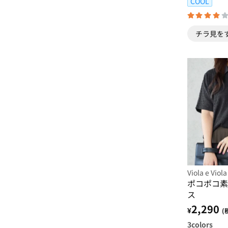
COOL
チラ見を
Viola e Viola
ポコポコ素
ス
2,290
¥
(
3
colors