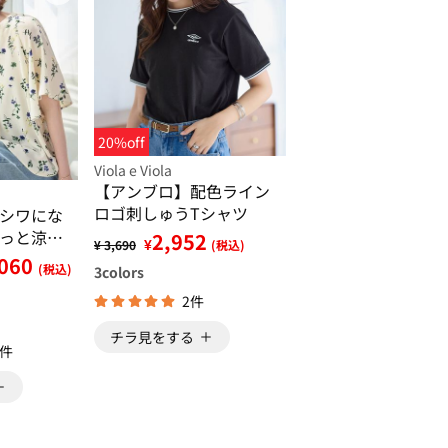
20%off
Viola e Viola
【アンブロ】配色ライン
ロゴ刺しゅうTシャツ
シワにな
っと涼感
2,952
¥
¥ 3,690
(税込)
ブラウス
,060
(税込)
3
colors
2件
チラ見をする
5件