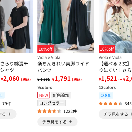
10%off
10%off
Viola e Viola
Viola e Viola
さらり綿混チ
楽ちんきれい美脚ワイド
【選べる２丈】
シャツ
パンツ
りにくい！さら
フレアスリーブ
2,060
1,791
1,521
2
¥
¥
¥
¥
(税込)
¥ 1,991
(税込)
～
9
colors
13
colors
L
NEW
新色追加
COOL
ロングセラー
79件
34
1222件
する
チラ見をする
チラ見をする