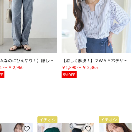
【デニムなのにひんやり！】隠しゴムで見た目すっきり！ストレッチ楽ちんデニム
【涼しく解決！】２ＷＡＹ衿デザインブラウス
1 ～ ￥ 2,960
￥1,890 ～ ￥ 2,365
FF
5%OFF
イチオシ
イチオシ