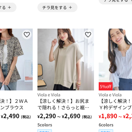
する
チラ見をする
5%off
Viola e Viola
Viola e Viola
決！】２ＷＡ
【涼しく解決！】お尻ま
【涼しく解決！
ンブラウス
で隠れる！さらっと裾ジ
Ｙ衿デザインブ
ップチュニック
2,490
2,290
2,690
1,890
2
¥
¥
¥
¥
¥
(税込)
～
(税込)
～
5
colors
6
colors