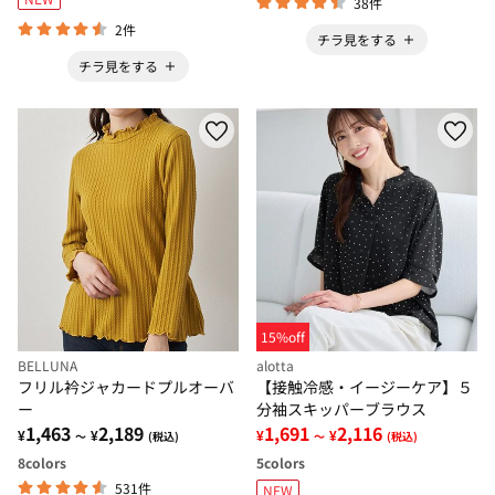
38件
2件
チラ見をする
チラ見をする
15%off
BELLUNA
alotta
フリル衿ジャカードプルオーバ
【接触冷感・イージーケア】５
ー
分袖スキッパーブラウス
1,463
2,189
1,691
2,116
¥
¥
¥
¥
～
(税込)
～
(税込)
8
colors
5
colors
531件
NEW