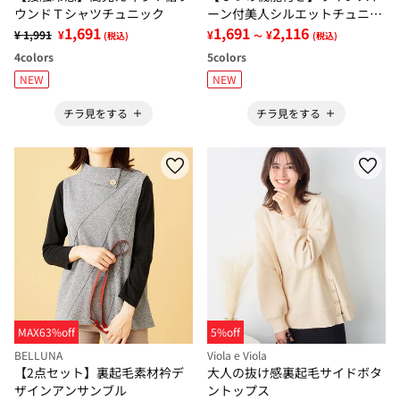
ウンドＴシャツチュニック
ーン付美人シルエットチュニッ
1,691
ク
1,691
2,116
¥ 1,991
¥
¥
¥
(税込)
～
(税込)
4
colors
5
colors
NEW
NEW
チラ見をする
チラ見をする
MAX63%off
5%off
BELLUNA
Viola e Viola
【2点セット】裏起毛素材衿デ
大人の抜け感裏起毛サイドボタ
ザインアンサンブル
ントップス