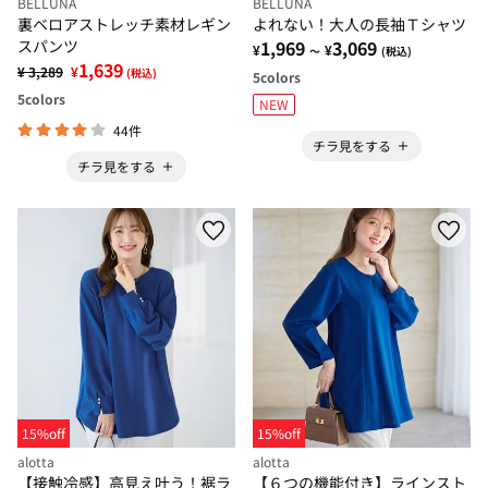
BELLUNA
BELLUNA
裏ベロアストレッチ素材レギン
よれない！大人の長袖Ｔシャツ
スパンツ
1,969
3,069
¥
¥
～
(税込)
1,639
¥ 3,289
¥
(税込)
5
colors
5
colors
NEW
44件
チラ見をする
チラ見をする
15%off
15%off
alotta
alotta
【接触冷感】高見え叶う！裾ラ
【６つの機能付き】ラインスト