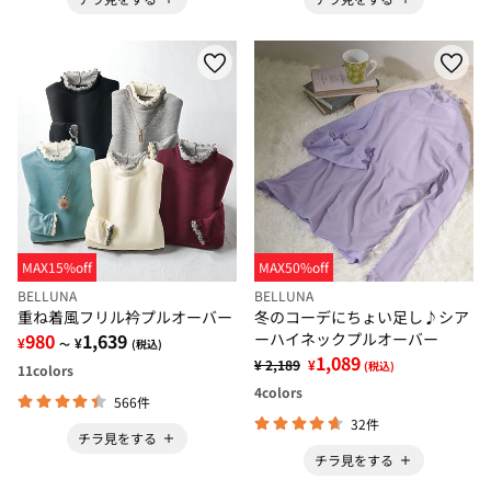
MAX15%off
MAX50%off
BELLUNA
BELLUNA
重ね着風フリル衿プルオーバー
冬のコーデにちょい足し♪シア
980
1,639
ーハイネックプルオーバー
¥
¥
～
(税込)
1,089
¥ 2,189
¥
(税込)
11
colors
4
colors
566件
32件
チラ見をする
チラ見をする