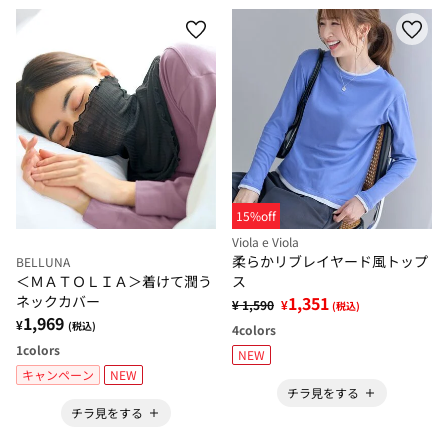
15%off
Viola e Viola
柔らかリブレイヤード風トップ
BELLUNA
＜ＭＡＴＯＬＩＡ＞着けて潤う
ス
ネックカバー
1,351
¥ 1,590
¥
(税込)
1,969
¥
(税込)
4
colors
1
colors
NEW
キャンペーン
NEW
チラ見をする
チラ見をする