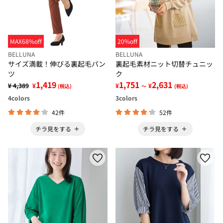
MAX68%off
20%off
BELLUNA
BELLUNA
サイズ満載！伸びる裏起毛パン
裏起毛素材ニット切替チュニッ
ツ
ク
1,419
1,751
2,631
¥ 4,389
¥
¥
¥
(税込)
～
(税込)
4
colors
3
colors
42件
52件
チラ見をする
チラ見をする