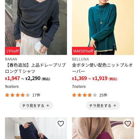
15%off
MAX50%off
RANAN
BELLUNA
【春色追加】上品ドレープリブ
金ボタン使い配色ニットプルオ
ロングＴシャツ
ーバー
1,947
2,290
1,369
1,919
¥
¥
¥
¥
～
(税込)
～
(税込)
9
colors
7
colors
17件
25件
チラ見をする
チラ見をする