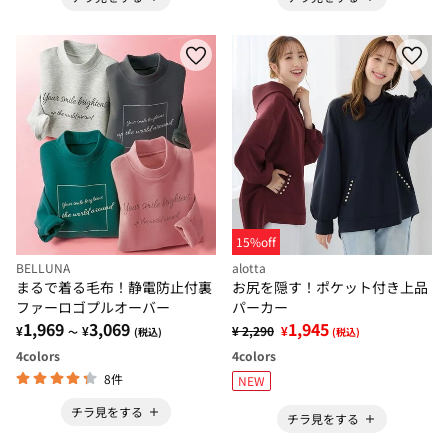
15%off
BELLUNA
alotta
まるで着る毛布！静電防止付裏
お尻を隠す！ポケット付き上品
ファーロゴプルオーバー
パーカー
1,969
3,069
1,945
¥
¥
¥ 2,290
¥
～
(税込)
(税込)
4
colors
4
colors
8件
NEW
チラ見をする
チラ見をする