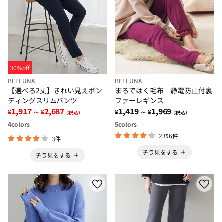
30%off
BELLUNA
BELLUNA
【選べる2丈】きれい見えボン
まるではく毛布！静電防止付裏
ディングスリムパンツ
ファーレギンス
1,917
2,687
1,419
1,969
¥
¥
¥
¥
～
(税込)
～
(税込)
4
colors
5
colors
2396件
3件
チラ見をする
チラ見をする