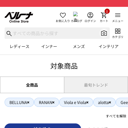
0
お気に入り
カタログ
ログイン
カート
メニュー
カテゴリ
レディース
インナー
メンズ
インテリア
対象商品
全商品
最旬トレンド
BELLUNA
RANAN
Viola e Viola
alotta
Ge
すべてを解除