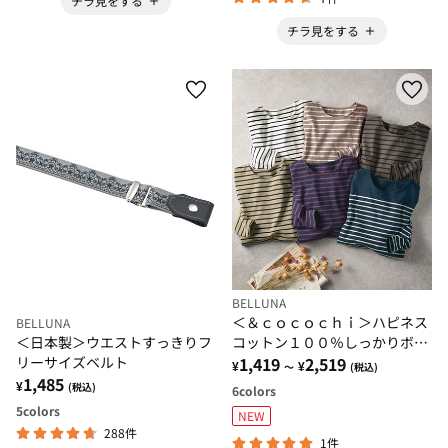
チラ見をする
チラ見をする
BELLUNA
＜＆ｃｏｃｏｃｈｉ＞ハピネス
BELLUNA
＜日本製＞ウエストすっきりフ
コットン１００％しっかりボー
リーサイズベルト
ダープルオーバー
1,419
2,519
¥
¥
～
(税込)
1,485
¥
(税込)
6
colors
5
colors
NEW
288件
1件