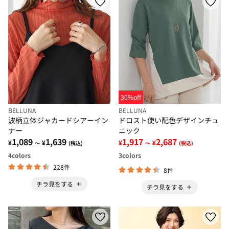
30%off
BELLUNA
BELLUNA
波柄立体ジャカードシアーイン
ドロスト使い配色デザインチュ
ナー
ニック
1,089
1,639
1,917
2,687
¥
¥
¥
¥
～
(税込)
～
(税込)
4
colors
3
colors
228件
8件
チラ見をする
チラ見をする