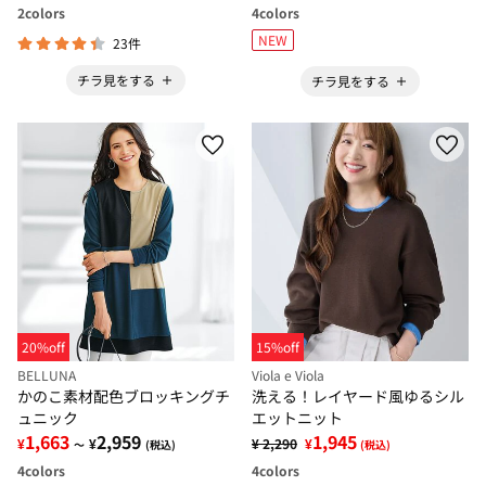
2
colors
4
colors
NEW
23件
チラ見をする
チラ見をする
20%off
15%off
BELLUNA
Viola e Viola
かのこ素材配色ブロッキングチ
洗える！レイヤード風ゆるシル
ュニック
エットニット
1,663
2,959
1,945
¥
¥
¥ 2,290
¥
～
(税込)
(税込)
4
colors
4
colors