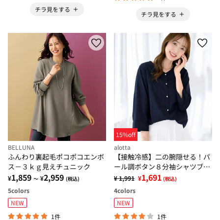
チラ見をする
チラ見をする
15%off
BELLUNA
alotta
ふんわり裏起毛ポコポコエンボ
【接触冷感】二の腕隠せる！パ
ス－３ｋｇ見えチュニック
ール調ボタン８分袖シャツブラ
1,859
2,959
ウス
1,691
¥
¥
¥ 1,991
¥
～
(税込)
(税込)
5
colors
4
colors
NEW
NEW
1件
1件