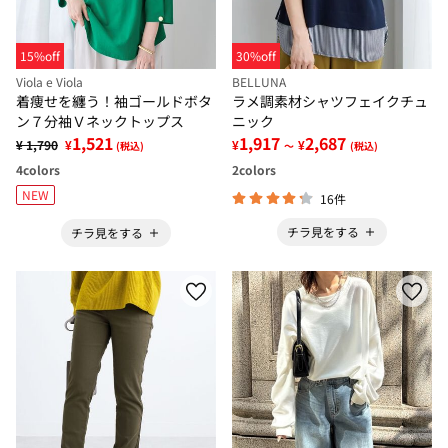
15%off
30%off
Viola e Viola
BELLUNA
着痩せを纏う！袖ゴールドボタ
ラメ調素材シャツフェイクチュ
ン７分袖Ｖネックトップス
ニック
1,521
1,917
2,687
¥ 1,790
¥
¥
¥
(税込)
～
(税込)
4
colors
2
colors
NEW
16件
チラ見をする
チラ見をする