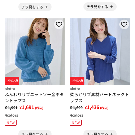
チラ見をする
チラ見をする
15%off
15%off
alotta
alotta
ふんわりリブニットソー金ボタ
柔らかリブ素材ハートネックト
ントップス
ップス
1,691
1,436
¥ 1,991
¥
¥ 1,690
¥
(税込)
(税込)
4
colors
4
colors
NEW
NEW
チラ見をする
チラ見をする