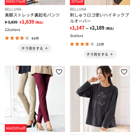
MAX57%off
30%off
BELLUNA
BELLUNA
美脚ストレッチ裏起毛パンツ
刺しゅうロゴ使いハイネックプ
1,639
ルオーバー
¥ 3,839
¥
(税込)
1,147
2,189
¥
¥
～
(税込)
12
colors
3
colors
44件
25件
チラ見をする
チラ見をする
MAX50%off