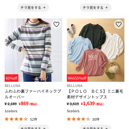
チラ見をする
チラ見をする
60%off
MAX55%off
BELLUNA
BELLUNA
ふわふわ裏ファーハイネックプ
【ＰＯＬＯ ＢＣＳ】ミニ裏毛
ルオーバー
素材デザイントップス
869
1,639
¥ 2,189
¥
¥ 3,619
¥
(税込)
(税込)
1
colors
5
colors
52件
30件
チラ見をする
チラ見をする