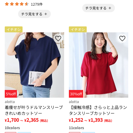
1279件
チラ見をする
チラ見をする
イチオシ
イチオシ
5%off
30%off
alotta
alotta
着痩せが叶うドルマンスリーブ
【接触冷感】さらっと上品ラン
きれいめカットソー
タンスリーブカットソー
1,700
2,365
1,252
1,393
¥
¥
¥
¥
～
(税込)
～
(税込)
10
colors
11
colors