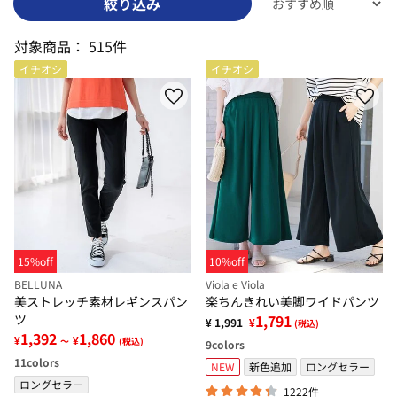
絞り込み
対象商品：
515件
イチオシ
イチオシ
15%off
10%off
BELLUNA
Viola e Viola
美ストレッチ素材レギンスパン
楽ちんきれい美脚ワイドパンツ
ツ
1,791
¥ 1,991
¥
(税込)
1,392
1,860
¥
¥
～
(税込)
9
colors
11
colors
NEW
新色追加
ロングセラー
ロングセラー
1222件