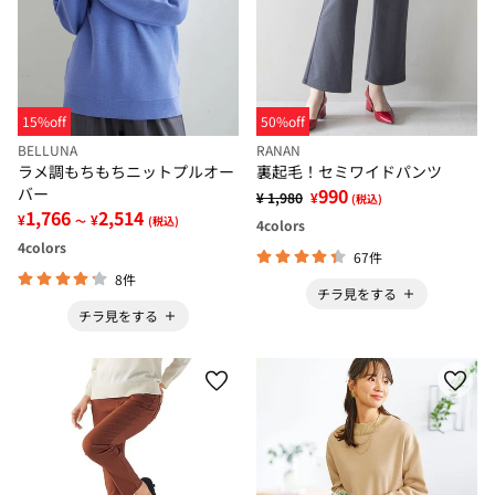
15%off
50%off
BELLUNA
RANAN
ラメ調もちもちニットプルオー
裏起毛！セミワイドパンツ
バー
990
¥ 1,980
¥
(税込)
1,766
2,514
¥
¥
～
(税込)
4
colors
4
colors
67件
8件
チラ見をする
チラ見をする