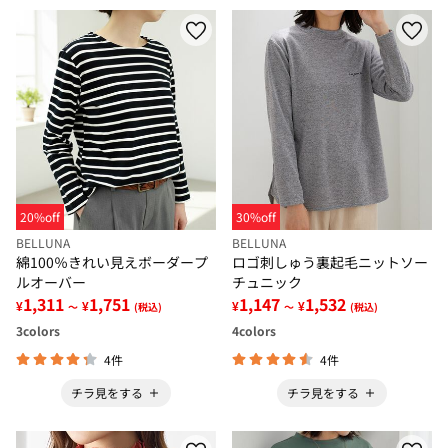
20%off
30%off
BELLUNA
BELLUNA
綿100％きれい見えボーダープ
ロゴ刺しゅう裏起毛ニットソー
ルオーバー
チュニック
1,311
1,751
1,147
1,532
¥
¥
¥
¥
～
(税込)
～
(税込)
3
colors
4
colors
4件
4件
チラ見をする
チラ見をする