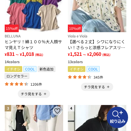
15%off
10%off
BELLUNA
Viola e Viola
ヒンヤリ！綿１００％大人顔サ
【選べる２丈】シワになりにく
マ見えＴシャツ
い！さらっと涼感フレアスリー
831
1,018
ブブラウス
1,521
2,060
¥
¥
¥
¥
～
(税込)
～
(税込)
14
colors
13
colors
イチオシ
COOL
新色追加
イチオシ
COOL
ロングセラー
345件
1206件
チラ見をする
チラ見をする
3
4
絞り込み