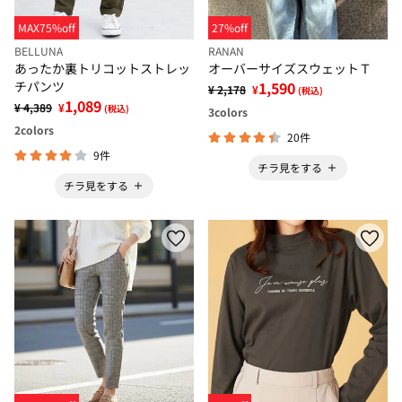
MAX75%off
27%off
BELLUNA
RANAN
あったか裏トリコットストレッ
オーバーサイズスウェットＴ
チパンツ
1,590
¥ 2,178
¥
(税込)
1,089
¥ 4,389
¥
(税込)
3
colors
2
colors
20件
9件
チラ見をする
チラ見をする