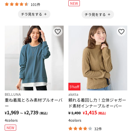
NEW
101件
チラ見をする
チラ見をする
5%off
BELLUNA
alotta
重ね着風とろみ素材プルオーバ
頼れる着回し力！立体ジャガー
ー
ド素材インナープルオーバー
1,969
2,739
1,415
¥
¥
¥ 1,490
¥
～
(税込)
(税込)
4
colors
4
colors
NEW
32件