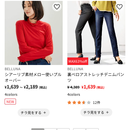
MAX63%off
BELLUNA
BELLUNA
シアーリブ素材メロー使いプル
裏ベロアストレッチデニムパン
オーバー
ツ
1,639
2,189
1,639
¥
¥
¥ 4,389
¥
～
(税込)
(税込)
4
colors
4
colors
NEW
12件
チラ見をする
チラ見をする