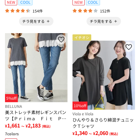
NEW
COOL
NEW
COOL
154件
152件
チラ見をする
チラ見をする
イチオシ
5%off
10%off
BELLUNA
美ストレッチ素材レギンスパン
Viola e Viola
ツ【Ｐｒｉｍａ Ｆｉｔ Ｐａ
ひんやり＆さらり綿混チュニッ
ｎｔｓ】
1,661
2,183
クＴシャツ
¥
¥
～
(税込)
1,340
2,060
¥
¥
7
colors
～
(税込)