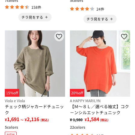
7
colors
5
colors
158件
24件
チラ見をする
チラ見をする
15%off
20%off
Viola e Viola
A HAPPY MARILYN
チェック柄ジャカードチュニッ
【Ｍ～８Ｌ／選べる袖丈】コク
ク
－ンシルエットチュニック
1,691
2,116
1,584
¥
¥
¥ 1,980
¥
～
(税込)
(税込)
5
colors
22
colors
NEW