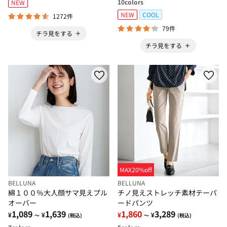
10
colors
NEW
NEW
COOL
1272件
79件
チラ見をする
チラ見をする
MAX20%off
BELLUNA
BELLUNA
綿１００％大人顔サマ見えプル
チノ見えストレッチ素材テーパ
オーバー
ードパンツ
1,089
1,639
1,860
3,289
¥
¥
¥
¥
～
(税込)
～
(税込)