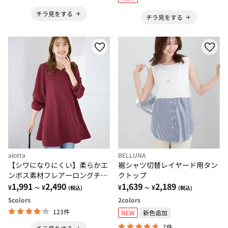
チラ見をする
チラ見をする
alotta
BELLUNA
【シワになりにくい】柔らかエ
裾シャツ切替レイヤード用タン
ンボス素材フレアーロングチュ
クトップ
ニックＴシャツ
1,991
2,490
1,639
2,189
¥
¥
¥
¥
～
(税込)
～
(税込)
5
colors
2
colors
123件
NEW
新色追加
7件