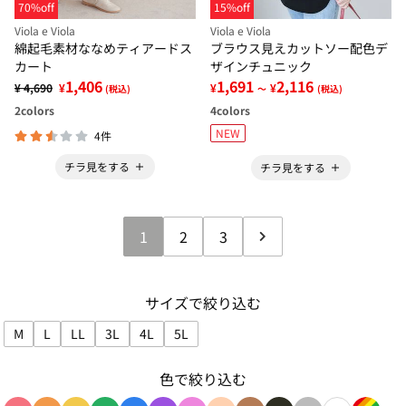
70%off
15%off
Viola e Viola
Viola e Viola
綿起毛素材ななめティアードス
ブラウス見えカットソー配色デ
カート
ザインチュニック
1,406
1,691
2,116
¥ 4,690
¥
¥
¥
(税込)
～
(税込)
2
colors
4
colors
NEW
4件
チラ見をする
チラ見をする
1
2
3
サイズで絞り込む
M
L
LL
3L
4L
5L
サイズで絞り込み: M
サイズで絞り込み: L
サイズで絞り込み: LL
サイズで絞り込み: 3L
サイズで絞り込み: 4L
サイズで絞り込み: 5L
色で絞り込む