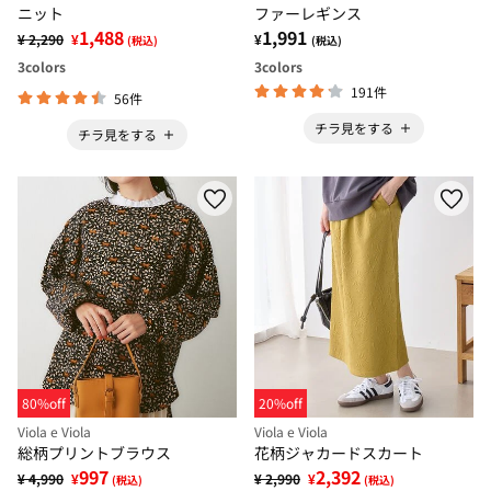
ニット
ファーレギンス
1,488
1,991
¥ 2,290
¥
¥
(税込)
(税込)
3
colors
3
colors
191件
56件
チラ見をする
チラ見をする
80%off
20%off
Viola e Viola
Viola e Viola
総柄プリントブラウス
花柄ジャカードスカート
997
2,392
¥ 4,990
¥
¥ 2,990
¥
(税込)
(税込)