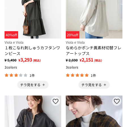
40%off
20%off
Viola e Viola
Viola e Viola
１枚こなれ刺しゅうカフタンワ
なめらかポンチ異素材切替フレ
ンピース
アートップス
3,293
2,151
¥ 5,490
¥
¥ 2,690
¥
(税込)
(税込)
2
colors
3
colors
1件
1件
チラ見をする
チラ見をする