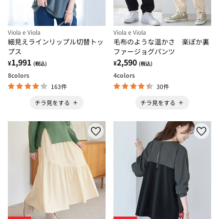
Viola e Viola
Viola e Viola
細見えラインリップル切替トッ
毛布のような温かさ 楽ぽか裏
プス
ファージョグパンツ
1,991
2,590
¥
¥
(税込)
(税込)
8
colors
4
colors
163件
30件
チラ見をする
チラ見をする