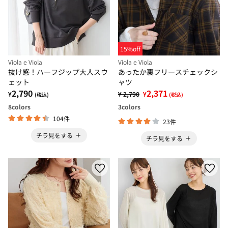
15%off
Viola e Viola
Viola e Viola
抜け感！ハーフジップ大人スウ
あったか裏フリースチェックシ
ェット
ャツ
2,790
2,371
¥
¥ 2,790
¥
(税込)
(税込)
8
colors
3
colors
104件
23件
チラ見をする
チラ見をする