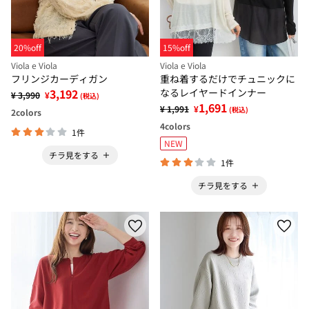
20%off
15%off
Viola e Viola
Viola e Viola
フリンジカーディガン
重ね着するだけでチュニックに
3,192
なるレイヤードインナー
¥ 3,990
¥
(税込)
1,691
¥ 1,991
¥
(税込)
2
colors
4
colors
1件
NEW
チラ見をする
1件
チラ見をする