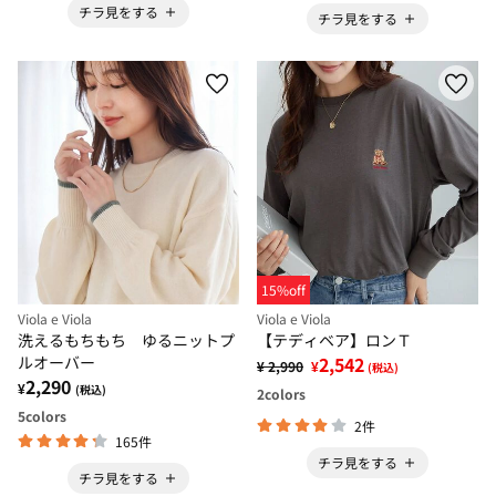
チラ見をする
チラ見をする
15%off
Viola e Viola
Viola e Viola
洗えるもちもち ゆるニットプ
【テディベア】ロンＴ
ルオーバー
2,542
¥ 2,990
¥
(税込)
2,290
¥
(税込)
2
colors
5
colors
2件
165件
チラ見をする
チラ見をする