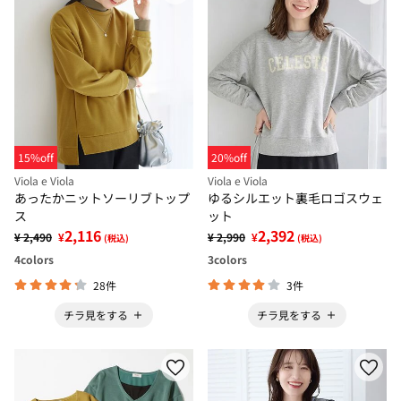
15%off
20%off
Viola e Viola
Viola e Viola
あったかニットソーリブトップ
ゆるシルエット裏毛ロゴスウェ
ス
ット
2,116
2,392
¥ 2,490
¥
¥ 2,990
¥
(税込)
(税込)
4
colors
3
colors
28件
3件
チラ見をする
チラ見をする