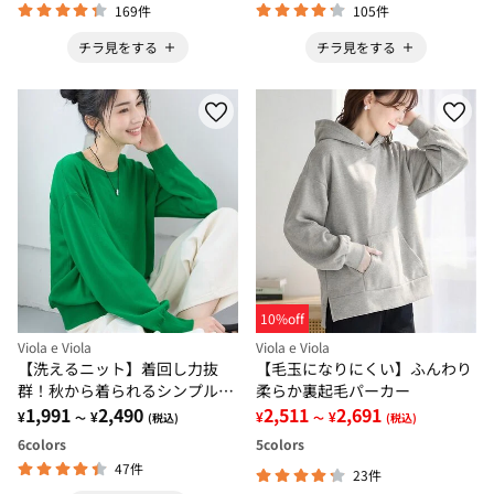
169件
105件
チラ見をする
チラ見をする
10%off
Viola e Viola
Viola e Viola
【洗えるニット】着回し力抜
【毛玉になりにくい】ふんわり
群！秋から着られるシンプルニ
柔らか裏起毛パーカー
ットトップス
1,991
2,490
2,511
2,691
¥
¥
¥
¥
～
(税込)
～
(税込)
6
colors
5
colors
47件
23件