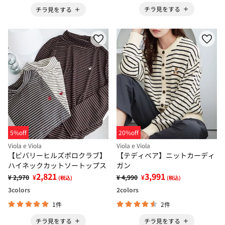
チラ見をする
チラ見をする
5%off
20%off
Viola e Viola
Viola e Viola
【ビバリーヒルズポロクラブ】
【テディベア】ニットカーディ
ハイネックカットソートップス
ガン
2,821
3,991
¥ 2,970
¥
¥ 4,990
¥
(税込)
(税込)
3
colors
2
colors
1件
2件
チラ見をする
チラ見をする