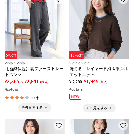
5%off
15%off
Viola e Viola
Viola e Viola
【蓄熱保温】裏ファーストレー
洗える！レイヤード風ゆるシル
トパンツ
エットニット
2,365
2,841
1,945
¥
¥
¥ 2,290
¥
～
(税込)
(税込)
4
colors
4
colors
NEW
13件
チラ見をする
チラ見をする