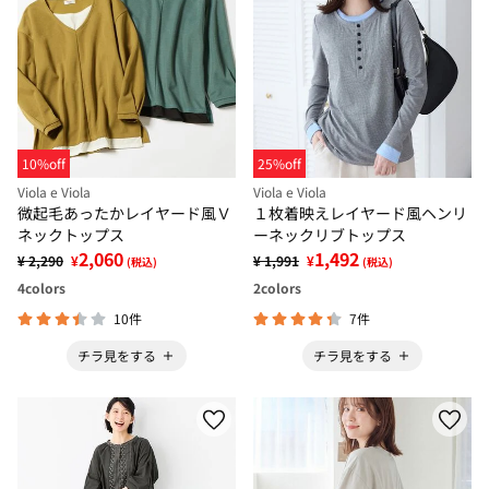
10%off
25%off
Viola e Viola
Viola e Viola
微起毛あったかレイヤード風Ｖ
１枚着映えレイヤード風ヘンリ
ネックトップス
ーネックリブトップス
2,060
1,492
¥ 2,290
¥
¥ 1,991
¥
(税込)
(税込)
4
colors
2
colors
10件
7件
チラ見をする
チラ見をする