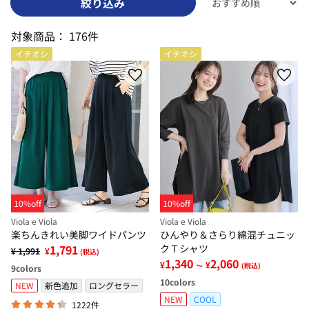
絞り込み
対象商品：
176件
イチオシ
イチオシ
10%off
10%off
Viola e Viola
Viola e Viola
楽ちんきれい美脚ワイドパンツ
ひんやり＆さらり綿混チュニッ
1,791
クＴシャツ
¥ 1,991
¥
(税込)
1,340
2,060
¥
¥
～
(税込)
9
colors
10
colors
NEW
新色追加
ロングセラー
NEW
COOL
1222件