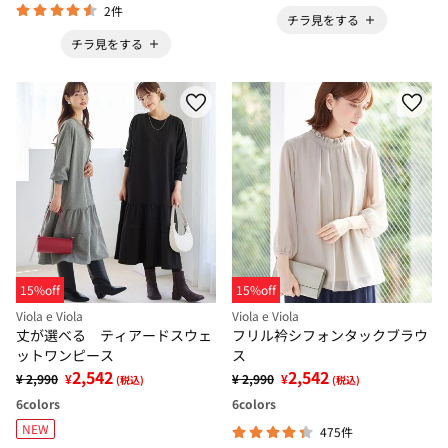
2件
チラ見をする
チラ見をする
15%off
15%off
Viola e Viola
Viola e Viola
丈が選べる ティアードスウェ
フリル衿シフォンタックブラウ
ットワンピース
ス
2,542
2,542
¥ 2,990
¥
¥ 2,990
¥
(税込)
(税込)
6
colors
6
colors
NEW
475件