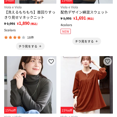
5%off
15%off
Viola e Viola
Viola e Viola
【洗えるもちもち】首回りすっ
配色デザイン綿混スウェット
きり見せＶネックニット
1,691
¥ 1,991
¥
(税込)
1,890
¥ 1,991
¥
(税込)
4
colors
5
colors
NEW
18件
チラ見をする
チラ見をする
15%off
15%off
Viola e Viola
Viola e Viola