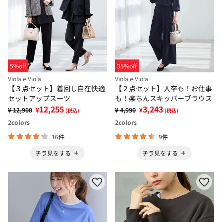
5%off
35%off
Viola e Viola
Viola e Viola
【３点セット】着回し自在快適
【２点セット】入卒も！お仕事
セットアップスーツ
も！楽ちんスキッパーブラウス
12,255
3,243
¥ 12,900
¥
¥ 4,990
¥
(税込)
(税込)
2
colors
2
colors
16件
9件
チラ見をする
チラ見をする