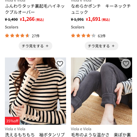
ふんわりタッチ裏起毛ハイネッ
なめらかポンチ キーネックチ
クプルオーバー
ュニック
1,266
1,691
¥ 1,490
¥
¥ 1,991
¥
(税込)
(税込)
5
colors
5
colors
27件
63件
チラ見をする
チラ見をする
35%off
Viola e Viola
Viola e Viola
洗えるもちもち 袖ボタンリブ
毛布のような温かさ 楽ぽか裏