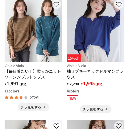
15%off
Viola e Viola
Viola e Viola
【毎日着たい！】柔らかニット
袖リブキーネックドルマンブラ
ソーシンプルトップス
ウス
1,991
1,945
¥
¥ 2,290
¥
(税込)
(税込)
11
colors
4
colors
272件
NEW
チラ見をする
チラ見をする