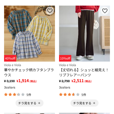
40%off
10%off
Viola e Viola
Viola e Viola
華やかチェック柄カフタンブラ
【丈切れる】シュッと細見え！
ウス
リブフレアーパンツ
1,914
2,511
¥ 3,190
¥
¥ 2,790
¥
(税込)
(税込)
3
colors
3
colors
5件
5件
チラ見をする
チラ見をする