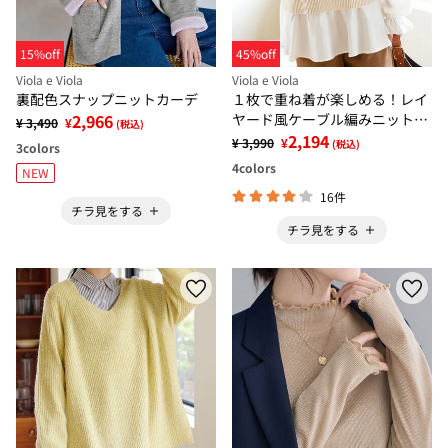
15%off
45%off
Viola e Viola
Viola e Viola
裏配色スナップニットカーデ
１枚で重ね着が楽しめる！レイ
2,966
ヤード風ケーブル編みニットト
¥ 3,490
¥
(税込)
ップス
2,194
¥ 3,990
¥
(税込)
3
colors
4
colors
NEW
16件
チラ見をする
チラ見をする