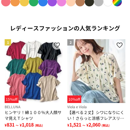
色で絞り込み: red
色で絞り込み: orange
色で絞り込み: yellow
色で絞り込み: green
色で絞り込み: blue
色で絞り込み: purple
色で絞り込み: pink
色で絞り込み: beige
色で絞り込み: brown
色で絞り込み: blac
色で絞り込み: g
色で絞り込み
色で絞り
レディースファッションの人気ランキング
1
2
15%off
10%off
BELLUNA
Viola e Viola
ヒンヤリ！綿１００％大人顔サ
【選べる２丈】シワになりにく
マ見えＴシャツ
い！さらっと涼感フレアスリー
831
1,018
ブブラウス
1,521
2,060
¥
¥
¥
¥
～
(税込)
～
(税込)