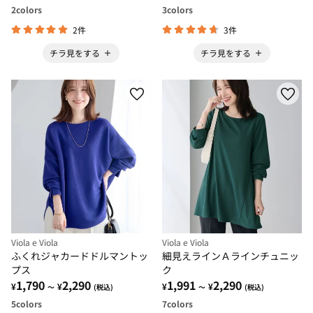
2
colors
3
colors
2件
3件
チラ見をする
チラ見をする
Viola e Viola
Viola e Viola
ふくれジャカードドルマントッ
細見えラインＡラインチュニッ
プス
ク
1,790
2,290
1,991
2,290
¥
¥
¥
¥
～
(税込)
～
(税込)
5
colors
7
colors