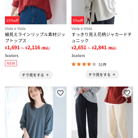
15%off
5%off
Viola e Viola
Viola e Viola
細見えラインリップル素材ジッ
すっきり見え花柄ジャカードチ
プトップス
ュニック
1,691
2,116
2,651
2,841
¥
¥
¥
¥
～
(税込)
～
(税込)
5
colors
3
colors
NEW
51件
チラ見をする
チラ見をする