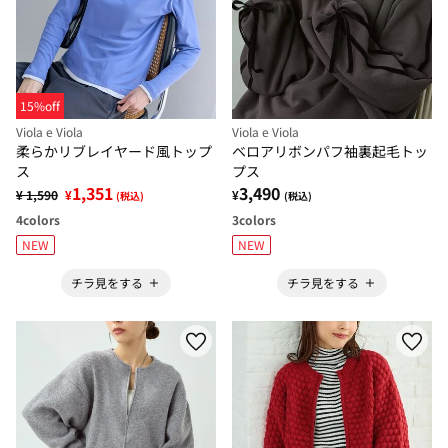
15%off
Viola e Viola
Viola e Viola
柔らかリブレイヤード風トップ
ベロアリボンパフ袖裏起毛トッ
ス
プス
1,351
3,490
¥ 1,590
¥
¥
(税込)
(税込)
4
colors
3
colors
NEW
NEW
チラ見をする
チラ見をする