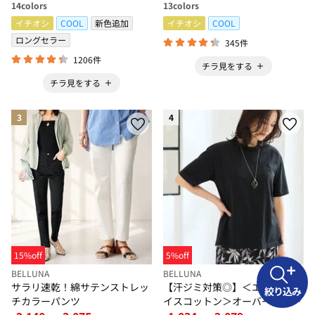
14
colors
13
colors
イチオシ
COOL
新色追加
イチオシ
COOL
ロングセラー
345件
1206件
チラ見をする
チラ見をする
3
4
15%off
5%off
BELLUNA
BELLUNA
サラリ速乾！綿サテンストレッ
【汗ジミ対策◎】＜エアリーア
絞り込み
チカラーパンツ
イスコットン＞オーバーサイズ