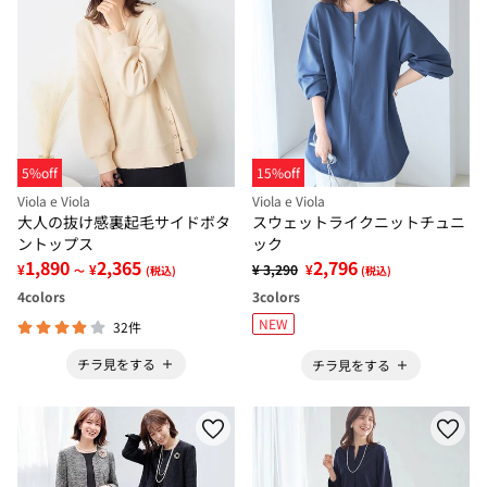
5%off
15%off
Viola e Viola
Viola e Viola
大人の抜け感裏起毛サイドボタ
スウェットライクニットチュニ
ントップス
ック
1,890
2,365
2,796
¥
¥
¥ 3,290
¥
～
(税込)
(税込)
4
colors
3
colors
NEW
32件
チラ見をする
チラ見をする