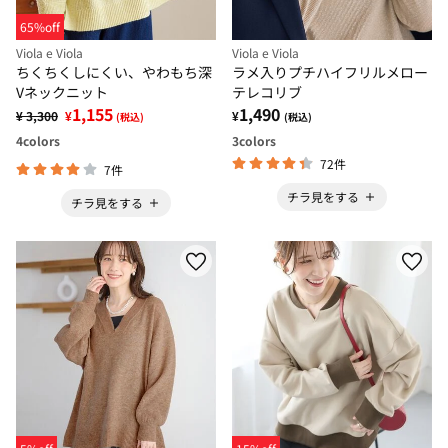
65%off
Viola e Viola
Viola e Viola
ちくちくしにくい、やわもち深
ラメ入りプチハイフリルメロー
Vネックニット
テレコリブ
1,155
1,490
¥ 3,300
¥
¥
(税込)
(税込)
4
colors
3
colors
72件
7件
チラ見をする
チラ見をする