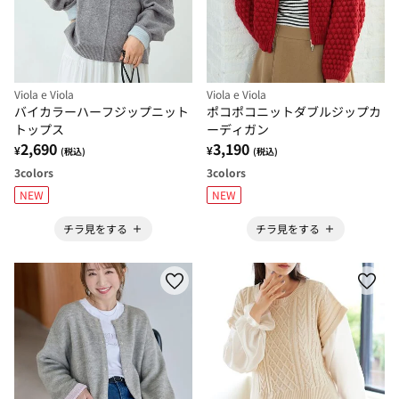
Viola e Viola
Viola e Viola
バイカラーハーフジップニット
ポコポコニットダブルジップカ
トップス
ーディガン
2,690
3,190
¥
¥
(税込)
(税込)
3
colors
3
colors
NEW
NEW
チラ見をする
チラ見をする