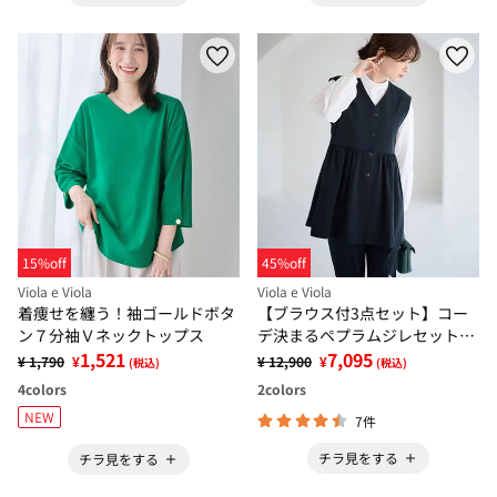
15%off
45%off
Viola e Viola
Viola e Viola
着痩せを纏う！袖ゴールドボタ
【ブラウス付3点セット】コー
ン７分袖Ｖネックトップス
デ決まるペプラムジレセットス
1,521
ーツ
7,095
¥ 1,790
¥
¥ 12,900
¥
(税込)
(税込)
4
colors
2
colors
NEW
7件
チラ見をする
チラ見をする