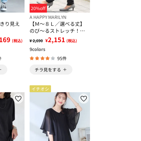
20%off
A HAPPY MARILYN
きり見え
【Ｍ～８Ｌ／選べる丈】
のび～るストレッチ！魔
法の美脚レギンスパンツ
,169
2,151
¥
(税込)
¥ 2,690
(税込)
9
colors
件
95件
チラ見をする
イチオシ