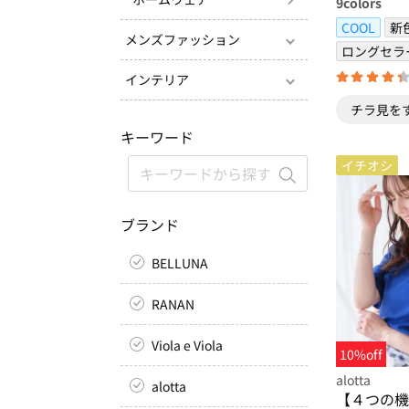
9
colors
COOL
新
メンズファッション
ロングセラ
インテリア
チラ見を
キーワード
イチオシ
ブランド
BELLUNA
RANAN
Viola e Viola
10%off
alotta
alotta
【４つの機