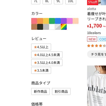
7L
8L
9L
10L
5%off
alotta
カラー
着痩せが叶
リーブきれ
ー
1,700
¥
～
10
colors
レビュー
NEW
COO
4.5以上
チラ見を
4.0以上4.5未満
3.5以上4.0未満
3.5未満
商品タイプ
新作商品
割引商品
価格帯