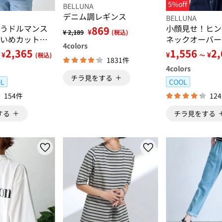
5%off
BELLUNA
デニム調レギンス
BELLUNA
うドルマンス
小顔見せ！ヒン
869
¥
¥ 2,189
(税込)
いめカットソ
ネックオーバー
4
colors
シャツ
2,365
1,556
2
¥
¥
¥
(税込)
～
1831件
4
colors
チラ見をする
L
COOL
154件
12
する
チラ見をする