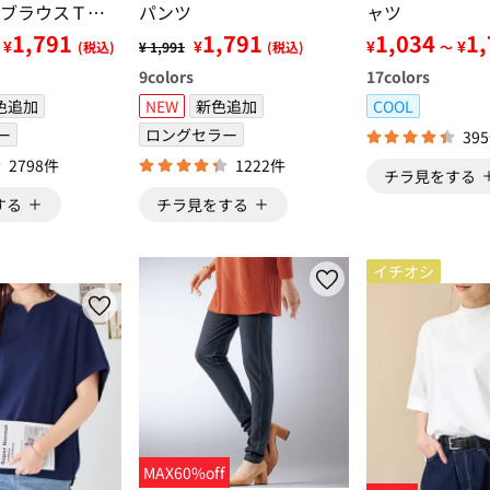
ブラウスＴシ
パンツ
ャツ
1,791
1,791
1,034
1
¥
¥
¥
¥
(税込)
¥ 1,991
(税込)
～
9
colors
17
colors
色追加
NEW
新色追加
COOL
ー
ロングセラー
39
2798件
1222件
チラ見をする
する
チラ見をする
イチオシ
MAX60%off