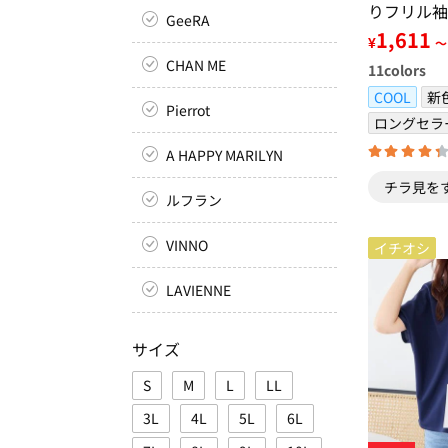
りフリル袖
GeeRA
ャツ
1,611
¥
～
CHAN ME
11
colors
COOL
新
Pierrot
ロングセラ
A HAPPY MARILYN
チラ見を
ルフラン
VINNO
イチオシ
LAVIENNE
サイズ
S
M
L
LL
3L
4L
5L
6L