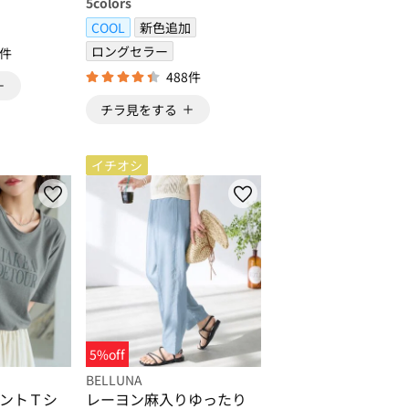
5
colors
COOL
新色追加
ロングセラー
1件
488件
チラ見をする
イチオシ
5%off
BELLUNA
ントＴシ
レーヨン麻入りゆったり