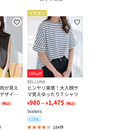
イチオシ
10%off
BELLUNA
肉が見え
ヒンヤリ実感！大人顔サ
デザイン
マ見えゆったりＴシャツ
980
1,475
¥
¥
(税込)
～
(税込)
5
colors
COOL
件
184件