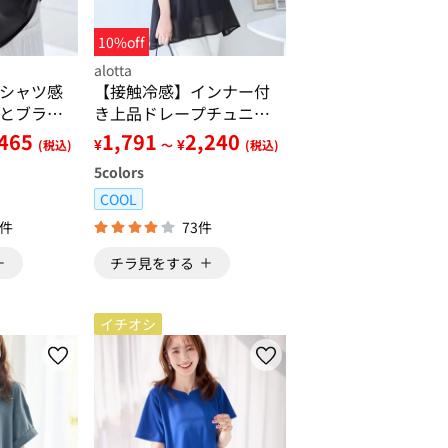
10%off
alotta
シャツ感
【接触冷感】インナー付
とブラウ
き上品ドレープチュニッ
ルオーバ
ク
,465
1,791
2,240
¥
¥
(税込)
～
(税込)
5
colors
COOL
6件
73件
チラ見をする
イチオシ