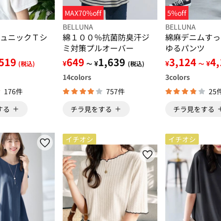
MAX70%off
5%off
BELLUNA
BELLUNA
ュニックＴシ
綿１００％抗菌防臭汗ジ
綿麻デニムすっ
ミ対策プルオーバー
ゆるパンツ
519
649
1,639
3,124
4
¥
¥
¥
¥
(税込)
～
(税込)
～
14
colors
3
colors
176件
757件
25
する
チラ見をする
チラ見をする
イチオシ
イチオシ