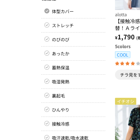
体型カバー
alotta
【接触冷感
ストレッチ
替！Ａライ
ニックＴシ
1,790
¥
(
のびのび
5
colors
あったか
COOL
蓄熱保温
チラ見を
吸湿発熱
裏起毛
イチオシ
ひんやり
接触冷感
吸汗速乾/吸水速乾