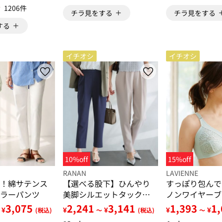
1206件
チラ見をする
チラ見をする
する
イチオシ
イチオシ
10%off
15%off
RANAN
LAVIENNE
！綿サテンス
【選べる股下】ひんやり
すっぽり包んで
ラーパンツ
美脚シルエットタックパ
ノンワイヤーブ
ンツ
3,075
2,241
3,141
1,393
1
¥
¥
¥
¥
¥
(税込)
～
(税込)
～