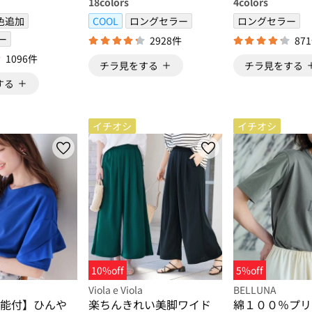
18
colors
4
colors
色追加
COOL
ロングセラー
ロングセラー
ー
2928件
87
1096件
チラ見をする
チラ見をする
する
イチオシ
イチオシ
10%off
5%off
Viola e Viola
BELLUNA
能付】ひんや
楽ちんきれい美脚ワイド
綿１００％プリ