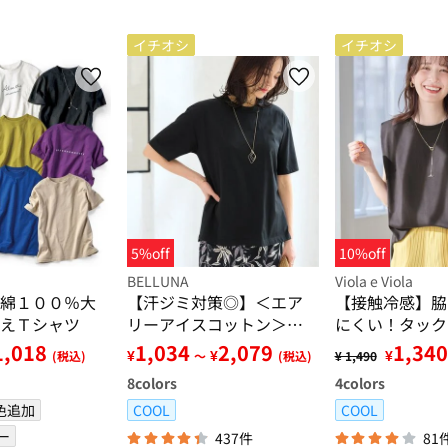
イチオシ
イチオシ
5%off
10%off
BELLUNA
Viola e Viola
綿１００％大
【汗ジミ対策◎】＜エア
【接触冷感】脇
えＴシャツ
リーアイスコットン＞オ
にくい！タック
ーバーサイズＴシャツ
タンクトップ
1,018
1,034
2,079
1,340
¥
¥
¥
(税込)
～
(税込)
¥ 1,490
【選べる袖丈】
8
colors
4
colors
色追加
COOL
COOL
ー
437件
81