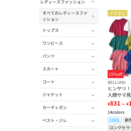
レディースファッション
すべてのレディースファ
イチオシ
ッション
トップス
ワンピース
パンツ
スカート
15%off
コート
BELLUNA
ヒンヤリ！
人顔サマ見
ジャケット
831
¥
¥
～
カーディガン
14
colors
COOL
新
ベスト・ジレ
ロングセラ