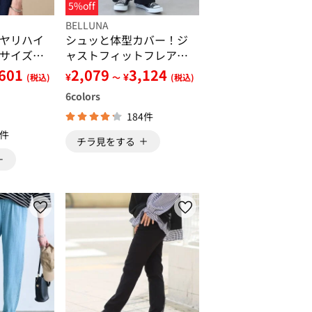
5%off
BELLUNA
ヤリハイ
シュッと体型カバー！ジ
サイズＴ
ャストフィットフレアー
パンツ
,601
2,079
3,124
¥
¥
(税込)
～
(税込)
6
colors
184件
4件
チラ見をする