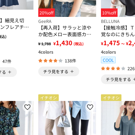
20%off
10%off
】細見え切
GeeRA
BELLUNA
ンフレアチュ
【再入荷】サラッと涼や
【接触冷感】Ｔ
ャツ
か配色メロー表面感カッ
覚なのにきちん
税込)
トソー
ス見え！半袖プ
1,430
1,475
2
¥
¥
¥
¥ 1,788
(税込)
～
ー
4
colors
4
colors
COOL
138件
47件
22
チラ見をする
する
チラ見をする
イチオシ
イチオシ