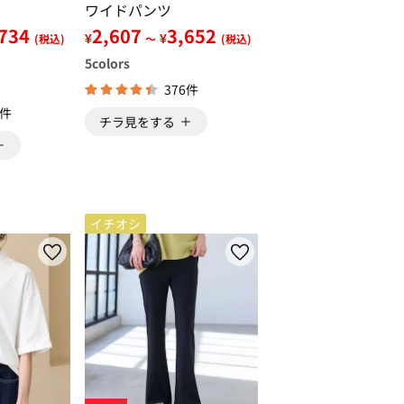
ワイドパンツ
,734
2,607
3,652
¥
¥
(税込)
～
(税込)
5
colors
376件
5件
チラ見をする
イチオシ