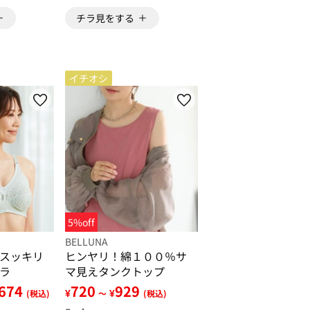
チラ見をする
イチオシ
5%off
BELLUNA
スッキリ
ヒンヤリ！綿１００％サ
ラ
マ見えタンクトップ
,674
720
929
¥
¥
(税込)
～
(税込)