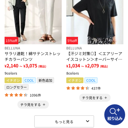
15%off
5%off
BELLUNA
BELLUNA
サラリ速乾！綿サテンストレッ
【汗ジミ対策◎】＜エアリーア
チカラーパンツ
イスコットン＞オーバーサイズ
2,140
3,075
Ｔシャツ【選べる袖丈】
1,034
2,079
¥
¥
¥
¥
～
(税込)
～
(税込)
9
colors
8
colors
イチオシ
COOL
新色追加
イチオシ
COOL
ロングセラー
437件
1096件
チラ見をする
チラ見をする
絞り込み
もっと見る