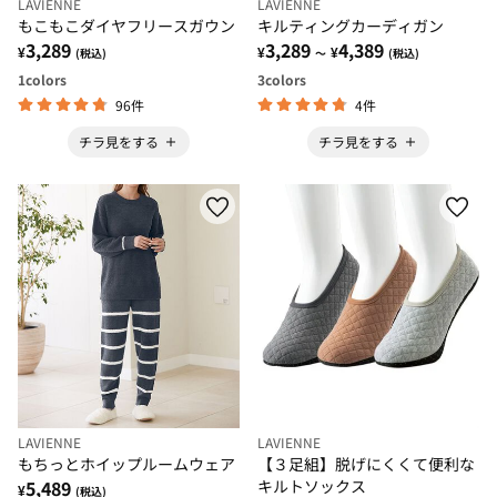
LAVIENNE
LAVIENNE
もこもこダイヤフリースガウン
キルティングカーディガン
3,289
3,289
4,389
¥
¥
¥
(税込)
～
(税込)
1
colors
3
colors
96件
4件
チラ見をする
チラ見をする
LAVIENNE
LAVIENNE
もちっとホイップルームウェア
【３足組】脱げにくくて便利な
5,489
キルトソックス
¥
(税込)