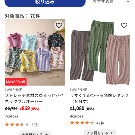
絞り込み
対象商品：
70件
MAX68%off
LAVIENNE
LAVIENNE
ストレッチ素材のゆるっとハイ
うすくてのび～る発熱レギンス
ネックプルオーバー
（５分丈）
869
1,089
¥ 2,739
¥
¥
(税込)
(税込)
7
colors
4
colors
47件
33件
チラ見をする
チラ見をする