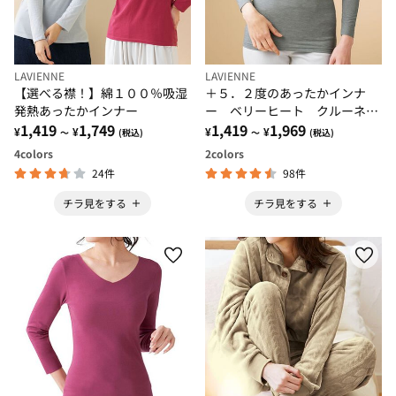
LAVIENNE
LAVIENNE
【選べる襟！】綿１００％吸湿
＋５．２度のあったかインナ
発熱あったかインナー
ー ベリーヒート クルーネッ
1,419
1,749
ク９分袖
1,419
1,969
¥
¥
¥
¥
～
(税込)
～
(税込)
4
colors
2
colors
24件
98件
チラ見をする
チラ見をする