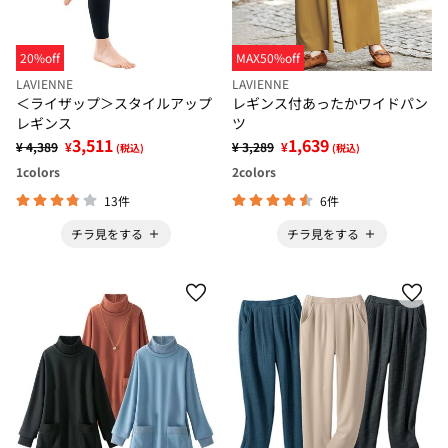
20%off
MAX50%off
LAVIENNE
LAVIENNE
＜ライザップ＞スタイルアップ
レギンス付あったかワイドパン
レギンス
ツ
3,511
1,639
¥ 4,389
¥
¥ 3,289
¥
(税込)
(税込)
1
colors
2
colors
13件
6件
チラ見をする
チラ見をする