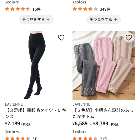
1
colors
1
colors
16件
349件
チラ見をする
チラ見をする
LAVIENNE
LAVIENNE
【３足組】裏起毛タイツ・レギ
【３色組】小柄さん設計のあっ
ンス
たかボトム
2,189
6,589
8,789
¥
¥
¥
(税込)
～
(税込)
1
colors
1
colors
5件
21件