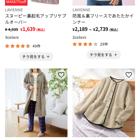
MAX67%off
LAVIENNE
LAVIENNE
スヌーピー裏起毛アップリケプ
防風＆裏フリースであたたかイ
ルオーバー
ンナー
1,639
2,189
2,739
¥ 4,939
¥
¥
¥
(税込)
～
(税込)
3
colors
2
colors
29件
49件
チラ見をする
チラ見をする