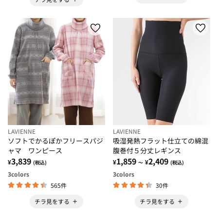
LAVIENNE
LAVIENNE
ソフトでかるぽかフリースパジ
吸湿発熱フラット仕立ての綿混
ャマ ワンピース
腹巻付５分丈レギンス
3,839
1,859
2,409
¥
¥
¥
(税込)
～
(税込)
3
colors
3
colors
565件
30件
チラ見をする
チラ見をする