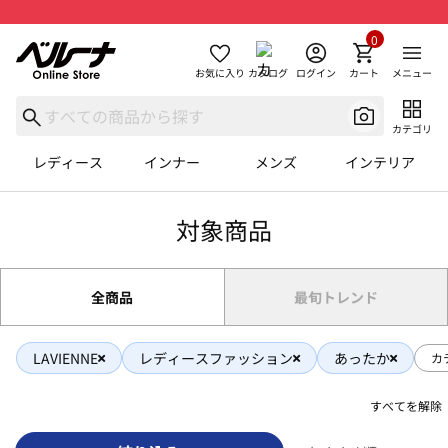
0
お気に入り
カタログ
ログイン
カート
メニュー
カテゴリ
レディース
インナー
メンズ
インテリア
対象商品
全商品
最旬トレンド
LAVIENNE
レディースファッション
あったか
カ
すべてを解除