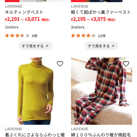
LAVIENNE
LAVIENNE
キルティングベスト
軽くて超ぽかっ裏ファーベスト
2,191
3,071
2,195
3,075
¥
¥
¥
¥
～
(税込)
～
(税込)
1
colors
2
colors
4件
10件
チラ見をする
チラ見をする
LAVIENNE
LAVIENNE
着ぶくれにさよならふわっと暖
綿１００％ふんわり暖か微起毛