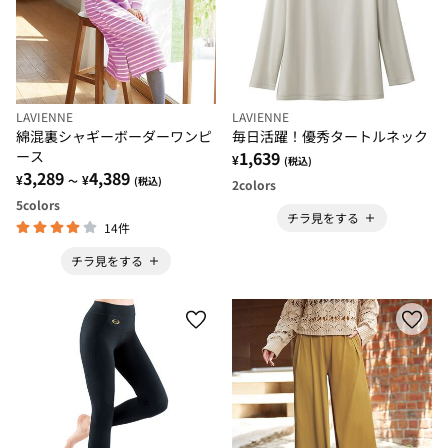
LAVIENNE
LAVIENNE
綿混裏シャギーボーダーワンピ
毎日活躍！優秀タートルネック
ース
1,639
¥
(税込)
3,289
4,389
¥
¥
～
(税込)
2
colors
5
colors
チラ見をする
14件
チラ見をする