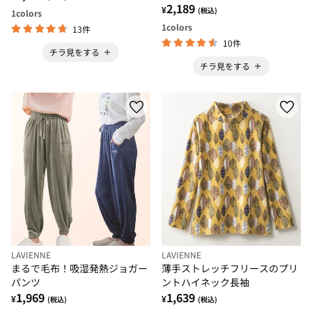
2,189
¥
(税込)
1
colors
1
colors
13件
10件
チラ見をする
チラ見をする
LAVIENNE
LAVIENNE
まるで毛布！吸湿発熱ジョガー
薄手ストレッチフリースのプリ
パンツ
ントハイネック長袖
1,969
1,639
¥
¥
(税込)
(税込)