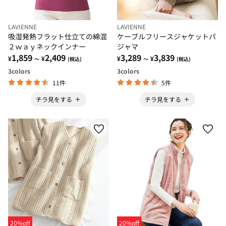
LAVIENNE
LAVIENNE
吸湿発熱フラット仕立ての綿混
ケーブルフリースジャケットパ
２ｗａｙネックインナー
ジャマ
1,859
2,409
3,289
3,839
¥
¥
¥
¥
～
(税込)
～
(税込)
3
colors
3
colors
11件
5件
チラ見をする
チラ見をする
20%off
20%off