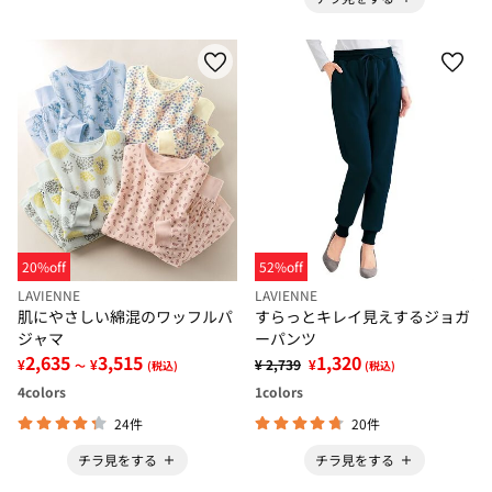
20%off
52%off
LAVIENNE
LAVIENNE
肌にやさしい綿混のワッフルパ
すらっとキレイ見えするジョガ
ジャマ
ーパンツ
2,635
3,515
1,320
¥
¥
¥ 2,739
¥
～
(税込)
(税込)
4
colors
1
colors
24件
20件
チラ見をする
チラ見をする