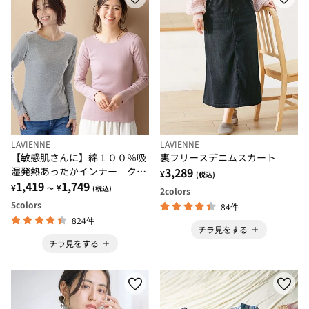
LAVIENNE
LAVIENNE
【敏感肌さんに】綿１００％吸
裏フリースデニムスカート
湿発熱あったかインナー クル
3,289
¥
(税込)
ーネックインナー長袖
1,419
1,749
¥
¥
～
(税込)
2
colors
5
colors
84件
824件
チラ見をする
チラ見をする