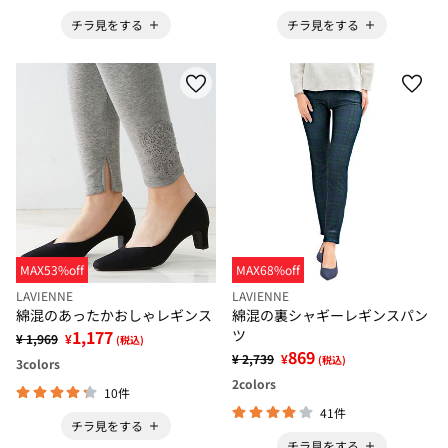
チラ見をする
チラ見をする
MAX53%off
MAX68%off
LAVIENNE
LAVIENNE
綿混のあったかおしゃレギンス
綿混の裏シャギーレギンスパン
1,177
ツ
¥ 1,969
¥
(税込)
869
¥ 2,739
¥
(税込)
3
colors
2
colors
10件
41件
チラ見をする
チラ見をする