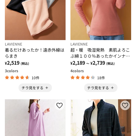
LAVIENNE
LAVIENNE
着るだけあったか！遠赤外線は
超・暖 吸湿発熱 素肌よろこ
らまき
ぶ綿１００％あったかインナ
2,519
ー クルーネックインナー
2,189
2,739
¥
¥
¥
(税込)
～
(税込)
3
colors
4
colors
10件
18件
チラ見をする
チラ見をする