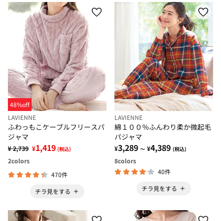
48%off
LAVIENNE
LAVIENNE
ふわっもこケーブルフリースパ
綿１００％ふんわり柔か微起毛
ジャマ
パジャマ
1,419
3,289
4,389
¥ 2,739
¥
¥
¥
(税込)
～
(税込)
2
colors
8
colors
40件
470件
チラ見をする
チラ見をする