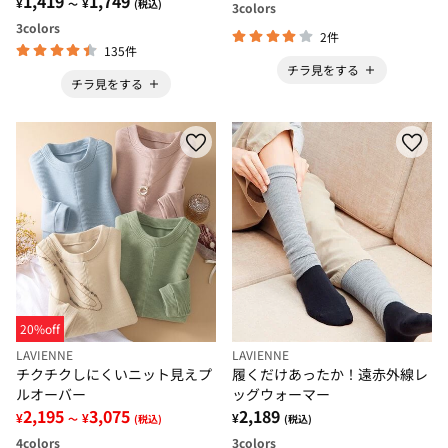
1,419
1,749
¥
¥
～
(税込)
3
colors
3
colors
2件
135件
チラ見をする
チラ見をする
20%off
LAVIENNE
LAVIENNE
チクチクしにくいニット見えプ
履くだけあったか！遠赤外線レ
ルオーバー
ッグウォーマー
2,195
3,075
2,189
¥
¥
¥
～
(税込)
(税込)
4
colors
3
colors