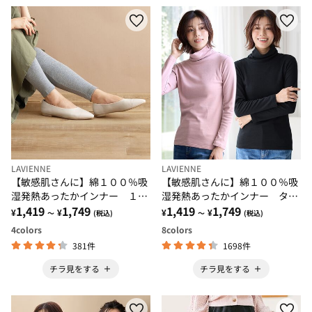
LAVIENNE
LAVIENNE
【敏感肌さんに】綿１００％吸
【敏感肌さんに】綿１００％吸
湿発熱あったかインナー １０
湿発熱あったかインナー ター
分丈レギンス
1,419
1,749
トルネックインナー長袖
1,419
1,749
¥
¥
¥
¥
～
(税込)
～
(税込)
4
colors
8
colors
381件
1698件
チラ見をする
チラ見をする