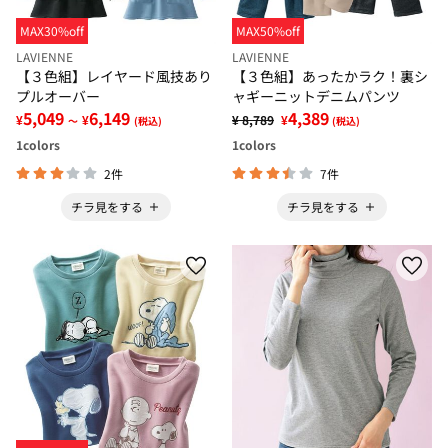
MAX30%off
MAX50%off
LAVIENNE
LAVIENNE
【３色組】レイヤード風技あり
【３色組】あったかラク！裏シ
プルオーバー
ャギーニットデニムパンツ
5,049
6,149
4,389
¥
¥
¥ 8,789
¥
～
(税込)
(税込)
1
colors
1
colors
2件
7件
チラ見をする
チラ見をする