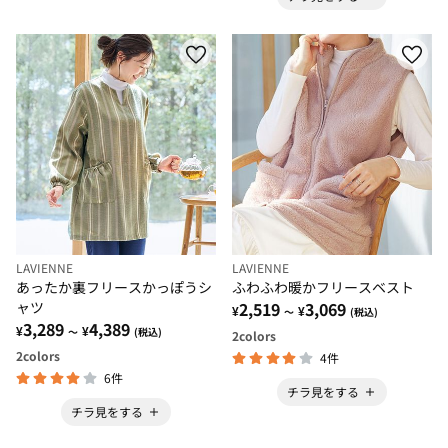
LAVIENNE
LAVIENNE
あったか裏フリースかっぽうシ
ふわふわ暖かフリースベスト
ャツ
2,519
3,069
¥
¥
～
(税込)
3,289
4,389
¥
¥
～
(税込)
2
colors
2
colors
4件
6件
チラ見をする
チラ見をする