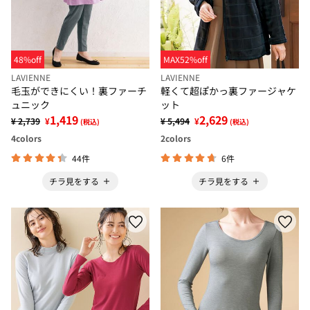
48%off
MAX52%off
LAVIENNE
LAVIENNE
毛玉ができにくい！裏ファーチ
軽くて超ぽかっ裏ファージャケ
ュニック
ット
1,419
2,629
¥ 2,739
¥
¥ 5,494
¥
(税込)
(税込)
4
colors
2
colors
44件
6件
チラ見をする
チラ見をする