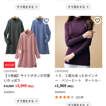
チラ見をする
チラ見をする
40%off
LAVIENNE
LAVIENNE
【３枚組】サイドボタンが可愛
＋５．２度のあったかインナ
いかっぽう
ー ベリーヒート タートルネ
3,949
ック長袖
1,969
¥ 6,589
¥
¥
(税込)
(税込)
1
colors
3
colors
201件
チラ見をする
チラ見をする