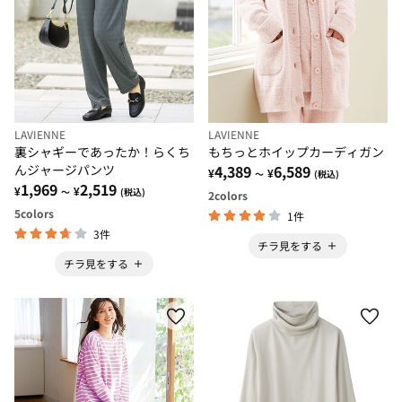
LAVIENNE
LAVIENNE
裏シャギーであったか！らくち
もちっとホイップカーディガン
んジャージパンツ
4,389
6,589
¥
¥
～
(税込)
1,969
2,519
¥
¥
～
(税込)
2
colors
5
colors
1件
3件
チラ見をする
チラ見をする