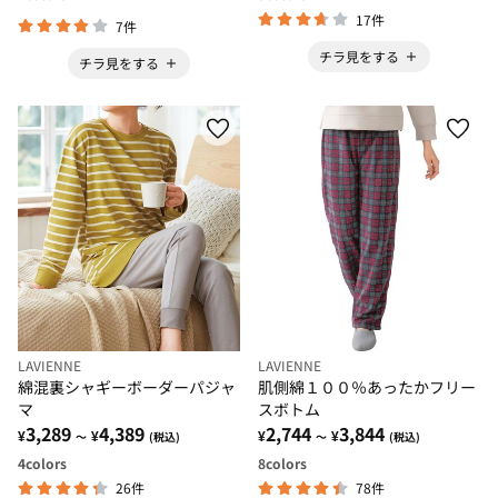
17件
7件
チラ見をする
チラ見をする
LAVIENNE
LAVIENNE
綿混裏シャギーボーダーパジャ
肌側綿１００％あったかフリー
マ
スボトム
3,289
4,389
2,744
3,844
¥
¥
¥
¥
～
(税込)
～
(税込)
4
colors
8
colors
26件
78件