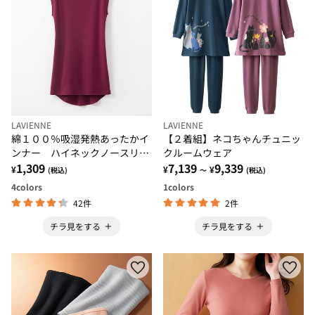
LAVIENNE
LAVIENNE
綿１００％吸湿発熱あったかイ
【２着組】ネコちゃんチュニッ
ンナー ハイネックノースリー
クルームウェア
ブインナー
1,309
7,139
9,339
¥
¥
¥
(税込)
～
(税込)
4
colors
1
colors
42件
2件
チラ見をする
チラ見をする