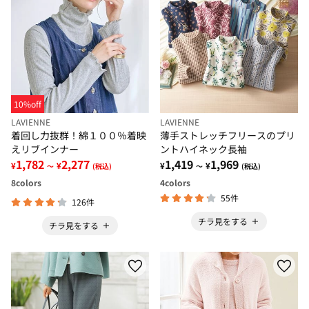
10%off
LAVIENNE
LAVIENNE
着回し力抜群！綿１００％着映
薄手ストレッチフリースのプリ
えリブインナー
ントハイネック長袖
1,782
2,277
1,419
1,969
¥
¥
¥
¥
～
(税込)
～
(税込)
8
colors
4
colors
55件
126件
チラ見をする
チラ見をする