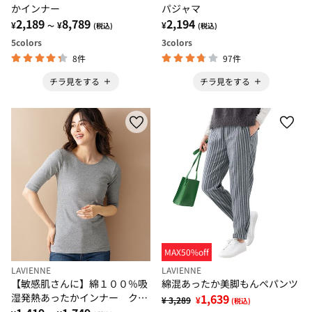
かインナー
パジャマ
2,189
8,789
2,194
¥
¥
¥
～
(税込)
(税込)
5
colors
3
colors
8件
97件
チラ見をする
チラ見をする
MAX50%off
LAVIENNE
LAVIENNE
【敏感肌さんに】綿１００％吸
綿混あったか美脚もんぺパンツ
湿発熱あったかインナー クル
1,639
¥ 3,289
¥
(税込)
ーネック５分袖