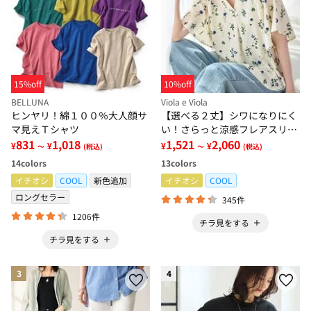
15%off
10%off
BELLUNA
Viola e Viola
ヒンヤリ！綿１００％大人顔サ
【選べる２丈】シワになりにく
マ見えＴシャツ
い！さらっと涼感フレアスリー
831
1,018
ブブラウス
1,521
2,060
¥
¥
¥
¥
～
(税込)
～
(税込)
14
colors
13
colors
イチオシ
COOL
新色追加
イチオシ
COOL
ロングセラー
345件
1206件
チラ見をする
チラ見をする
3
4