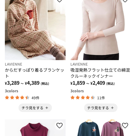
LAVIENNE
LAVIENNE
からだすっぽり着るブランケッ
吸湿発熱フラット仕立ての綿混
ト
クルーネックインナー
3,289
4,389
1,859
2,409
¥
¥
¥
¥
～
(税込)
～
(税込)
3
colors
3
colors
49件
11件
チラ見をする
チラ見をする