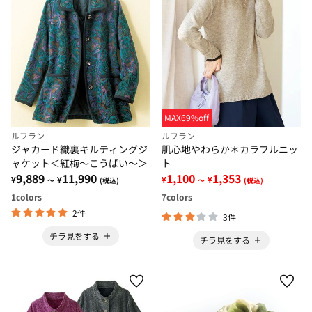
MAX69%off
ルフラン
ルフラン
ジャカード織裏キルティングジ
肌心地やわらか＊カラフルニッ
ャケット＜紅梅～こうばい～＞
ト
9,889
11,990
1,100
1,353
¥
¥
¥
¥
～
(税込)
～
(税込)
1
colors
7
colors
2件
3件
チラ見をする
チラ見をする