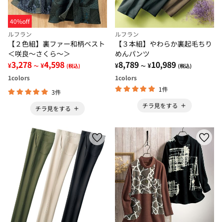
40%off
ルフラン
ルフラン
【２色組】裏ファー和柄ベスト
【３本組】やわらか裏起毛ちり
＜咲良～さくら～＞
めんパンツ
3,278
4,598
8,789
10,989
¥
¥
¥
¥
～
(税込)
～
(税込)
1
colors
1
colors
1件
3件
チラ見をする
チラ見をする