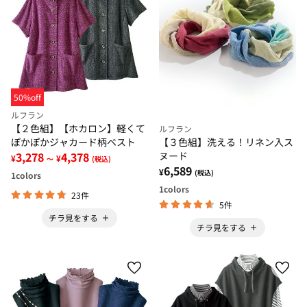
50%off
ルフラン
【２色組】【ホカロン】軽くて
ルフラン
ぽかぽかジャカード柄ベスト
【３色組】洗える！リネン入ス
3,278
4,378
ヌード
¥
¥
～
(税込)
6,589
¥
(税込)
1
colors
1
colors
23件
5件
チラ見をする
チラ見をする