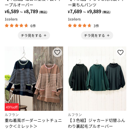
ープルオーバー
ー楽ちんパンツ
6,589
8,789
7,689
9,889
¥
¥
¥
¥
～
(税込)
～
(税込)
1
colors
1
colors
6件
3件
チラ見をする
チラ見をする
49%off
ルフラン
ルフラン
重ね着風ボーダーニットチュニ
【３色組】ジャカード切替ふん
ック＜ミレット＞
わり裏起毛プルオーバー