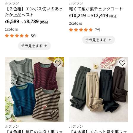
ルフラン
ルフラン
【２色組】エンボス使いのあっ
軽くて暖か裏チェックコート
たか上品ベスト
10,219
12,419
¥
¥
～
(税込)
6,589
8,789
¥
¥
～
(税込)
2
colors
1
colors
7件
5件
チラ見をする
チラ見をする
ルフラン
ルフラン
【４色組】毎日の主役！裏ファ
【４本組】すらっと見え裏ファ