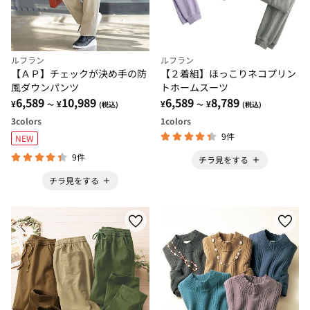
ルフラン
ルフラン
【ＡＰ】チェックが決め手の防
【２着組】ほっこりネコプリン
風ダウンパンツ
トホームスーツ
6,589
10,989
6,589
8,789
¥
¥
¥
¥
～
(税込)
～
(税込)
3
colors
1
colors
9件
NEW
9件
チラ見をする
チラ見をする