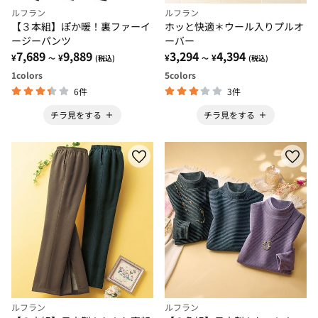
ルフラン
ルフラン
【３本組】ぽか暖！裏ファーイ
ホッと快適＊ウール入りプルオ
ージーパンツ
ーバー
7,689
9,889
3,294
4,394
¥
¥
¥
¥
～
(税込)
～
(税込)
1
colors
5
colors
6件
3件
チラ見をする
チラ見をする
ルフラン
ルフラン