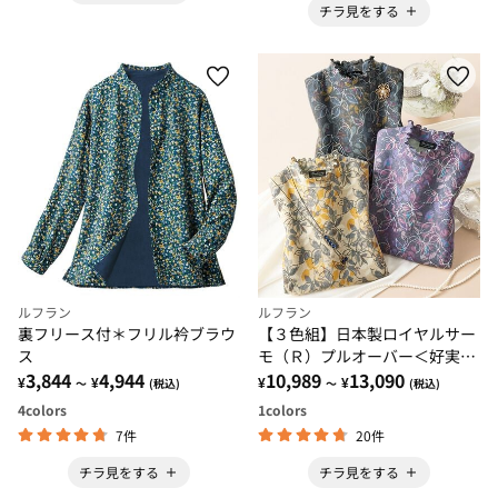
チラ見をする
ルフラン
ルフラン
裏フリース付＊フリル衿ブラウ
【３色組】日本製ロイヤルサー
ス
モ（Ｒ）プルオーバー＜好実～
3,844
4,944
このみ～＞
10,989
13,090
¥
¥
¥
¥
～
(税込)
～
(税込)
4
colors
1
colors
7件
20件
チラ見をする
チラ見をする