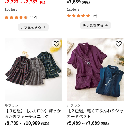
2,222
2,783
7,689
¥
¥
¥
～
(税込)
(税込)
1
colors
1
colors
1件
11件
チラ見をする
チラ見をする
ルフラン
ルフラン
【３色組】【ホカロン】ぽっか
【２色組】軽くてふんわりジャ
ぽか裏ファーチュニック
カードベスト
8,789
10,989
5,489
7,689
¥
¥
¥
¥
～
(税込)
～
(税込)