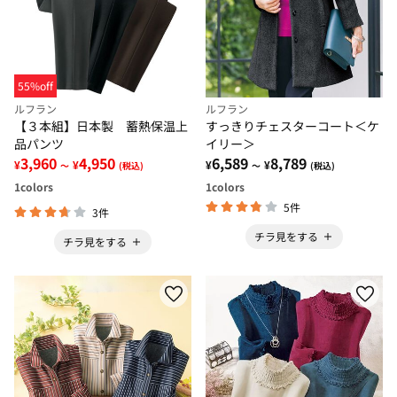
55%off
ルフラン
ルフラン
【３本組】日本製 蓄熱保温上
すっきりチェスターコート＜ケ
品パンツ
イリー＞
3,960
4,950
6,589
8,789
¥
¥
¥
¥
～
(税込)
～
(税込)
1
colors
1
colors
5件
3件
チラ見をする
チラ見をする