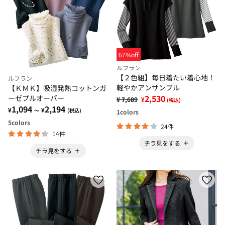
67%off
ルフラン
【２色組】毎日着たい着心地！
ルフラン
軽やかアンサンブル
【ＫＭＫ】吸湿発熱コットンガ
2,530
ーゼプルオーバー
¥ 7,689
¥
(税込)
1,094
2,194
¥
¥
～
(税込)
1
colors
5
colors
24件
14件
チラ見をする
チラ見をする