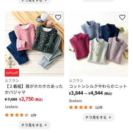
64%off
ルフラン
ルフラン
【２着組】肩がホカホカあった
コットンシルクやわらかニット
かパジャマ
3,844
4,944
¥
¥
～
(税込)
2,750
¥ 7,689
¥
(税込)
5
colors
1
colors
16件
8件
チラ見をする
チラ見をする