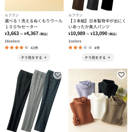
ルフラン
ルフラン
選べる！洗えるぬくもりウール
【３本組】日本製背中が出にく
１００％セーター
いあったか美人パンツ
3,663
4,367
10,989
13,090
¥
¥
¥
¥
～
(税込)
～
(税込)
16
colors
1
colors
43件
4件
チラ見をする
チラ見をする