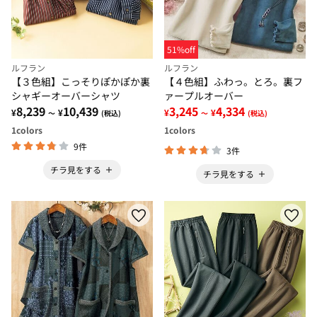
51%off
ルフラン
ルフラン
【３色組】こっそりぽかぽか裏
【４色組】ふわっ。とろ。裏フ
シャギーオーバーシャツ
ァープルオーバー
8,239
10,439
3,245
4,334
¥
¥
¥
¥
～
(税込)
～
(税込)
1
colors
1
colors
9件
3件
チラ見をする
チラ見をする