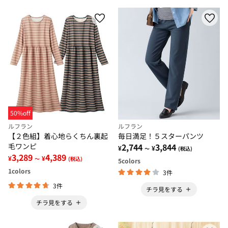
50%off
ルフラン
ルフラン
【２色組】着心地らくちん裏起
毎日満足！５スターパンツ
毛ワンピ
2,744
3,844
¥
¥
～
(税込)
3,289
4,389
¥
¥
～
(税込)
5
colors
1
colors
3件
3件
チラ見をする
チラ見をする