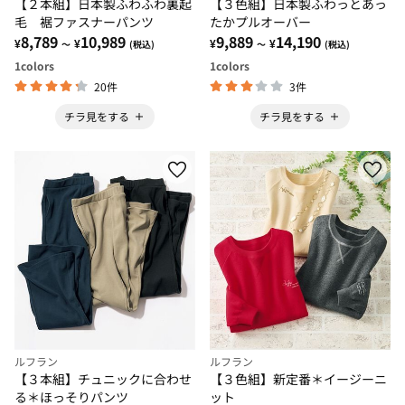
【２本組】日本製ふわふわ裏起
【３色組】日本製ふわっとあっ
毛 裾ファスナーパンツ
たかプルオーバー
8,789
10,989
9,889
14,190
¥
¥
¥
¥
～
(税込)
～
(税込)
1
colors
1
colors
20件
3件
チラ見をする
チラ見をする
ルフラン
ルフラン
【３本組】チュニックに合わせ
【３色組】新定番＊イージーニ
る＊ほっそりパンツ
ット