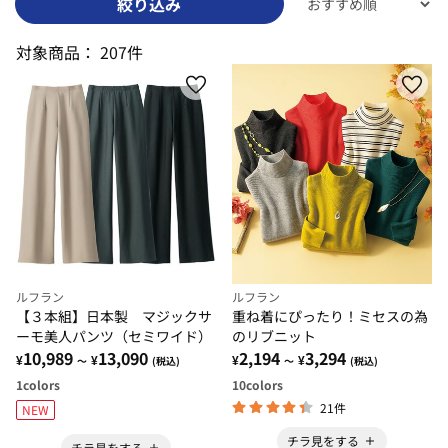
絞り込み
対象商品：
207件
ルフラン
ルフラン
【３本組】日本製 マジックサ
重ね着にぴったり！ミセスの為
ーモ美人パンツ（セミワイド）
のリブニット
10,989
13,090
2,194
3,294
¥
¥
¥
¥
～
(税込)
～
(税込)
1
colors
10
colors
21件
NEW
チラ見をする
チラ見をする