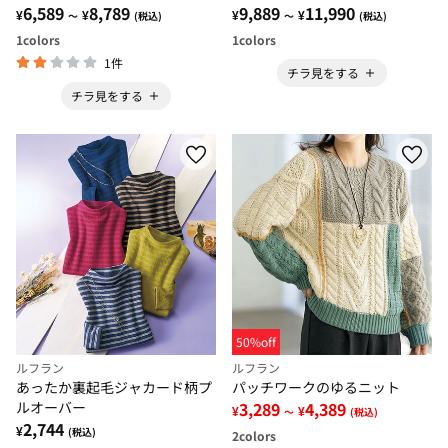
6,589
8,789
9,889
11,990
¥
¥
¥
¥
～
(税込)
～
(税込)
1
colors
1
colors
1件
チラ見をする
チラ見をする
50%off
ルフラン
ルフラン
あったか裏起毛ジャカード柄プ
パッチワークのゆるニット
ルオーバー
3,289
4,389
¥
¥
～
(税込)
2,744
¥
(税込)
2
colors