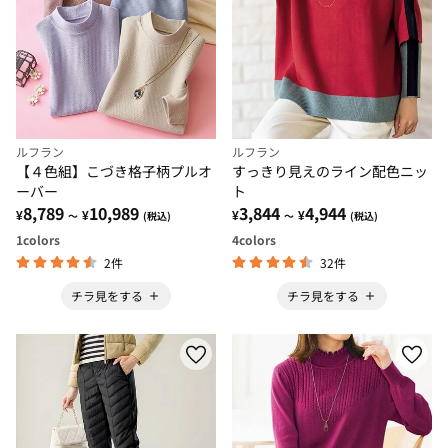
ルフラン
ルフラン
【４色組】こづき格子柄プルオ
すっきり見えのライン配色ニッ
ーバー
ト
8,789
10,989
3,844
4,944
¥
¥
¥
¥
～
(税込)
～
(税込)
1
colors
4
colors
2件
32件
チラ見をする
チラ見をする