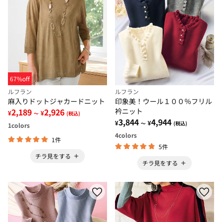
67%off
ルフラン
ルフラン
麻入りドットジャカードニット
印象美！ウール１００％フリル
2,189
2,926
衿ニット
¥
¥
～
(税込)
3,844
4,944
¥
¥
～
(税込)
1
colors
4
colors
1件
5件
チラ見をする
チラ見をする