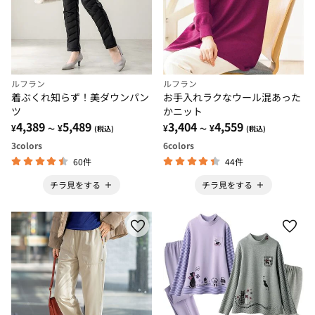
ルフラン
ルフラン
着ぶくれ知らず！美ダウンパン
お手入れラクなウール混あった
ツ
かニット
4,389
5,489
3,404
4,559
¥
¥
¥
¥
～
(税込)
～
(税込)
3
colors
6
colors
60件
44件
チラ見をする
チラ見をする