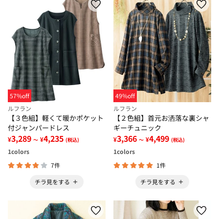
57%off
49%off
ルフラン
ルフラン
【３色組】軽くて暖かポケット
【２色組】首元お洒落な裏シャ
付ジャンパードレス
ギーチュニック
3,289
4,235
3,366
4,499
¥
¥
¥
¥
～
(税込)
～
(税込)
1
colors
1
colors
7件
1件
チラ見をする
チラ見をする