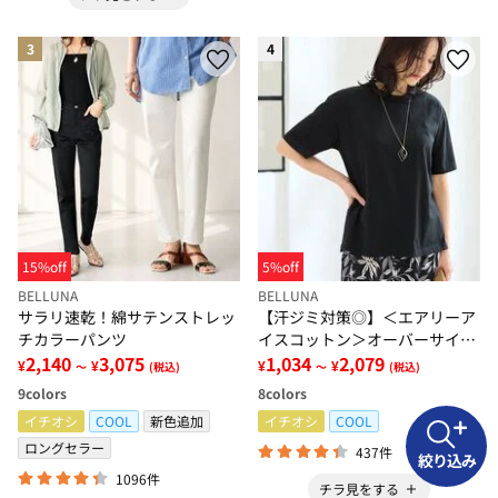
3
4
15%off
5%off
BELLUNA
BELLUNA
サラリ速乾！綿サテンストレッ
【汗ジミ対策◎】＜エアリーア
チカラーパンツ
イスコットン＞オーバーサイズ
2,140
3,075
Ｔシャツ【選べる袖丈】
1,034
2,079
¥
¥
¥
¥
～
(税込)
～
(税込)
9
colors
8
colors
イチオシ
COOL
新色追加
イチオシ
COOL
ロングセラー
437件
絞り込み
1096件
チラ見をする