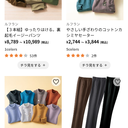
ルフラン
ルフラン
【３本組】ゆったりはける。裏
やさしい手ざわりのコットンカ
起毛イージーパンツ
シミヤセーター
8,789
10,989
2,744
3,844
¥
¥
¥
¥
～
(税込)
～
(税込)
1
colors
5
colors
53件
2件
チラ見をする
チラ見をする