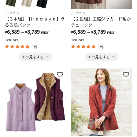
ルフラン
ルフラン
【３本組】【Ｈａｄａｙａ】う
【２色組】圧縮ジャカード暖か
るる肌パンツ
チュニック
6,589
8,789
6,589
8,789
¥
¥
¥
¥
～
(税込)
～
(税込)
1
colors
1
colors
1件
1件
チラ見をする
チラ見をする