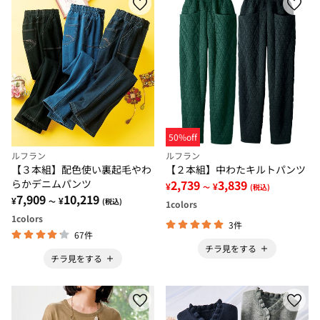
50%off
ルフラン
ルフラン
【３本組】配色使い裏起毛やわ
【２本組】中わたキルトパンツ
らかデニムパンツ
2,739
3,839
¥
¥
～
(税込)
7,909
10,219
¥
¥
～
(税込)
1
colors
1
colors
3件
67件
チラ見をする
チラ見をする