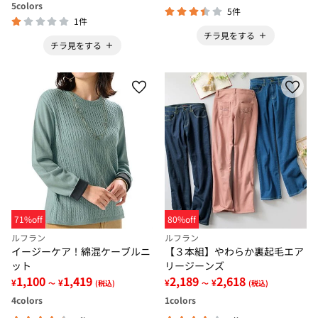
5
colors
5件
1件
チラ見をする
チラ見をする
71%off
80%off
ルフラン
ルフラン
イージーケア！綿混ケーブルニ
【３本組】やわらか裏起毛エア
ット
リージーンズ
1,100
1,419
2,189
2,618
¥
¥
¥
¥
～
(税込)
～
(税込)
4
colors
1
colors