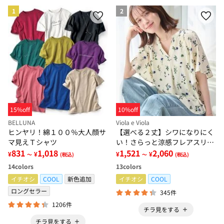
1
2
15%off
10%off
BELLUNA
Viola e Viola
ヒンヤリ！綿１００％大人顔サ
【選べる２丈】シワになりにく
マ見えＴシャツ
い！さらっと涼感フレアスリー
831
1,018
ブブラウス
1,521
2,060
¥
¥
¥
¥
～
(税込)
～
(税込)
14
colors
13
colors
イチオシ
COOL
新色追加
イチオシ
COOL
ロングセラー
345件
1206件
チラ見をする
チラ見をする