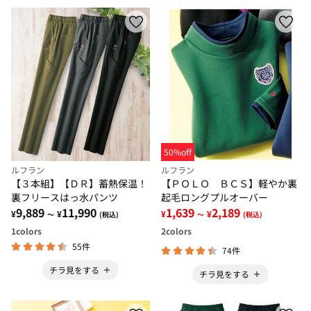
50%off
ルフラン
ルフラン
【３本組】【ＤＲ】蓄熱保温！
【ＰＯＬＯ ＢＣＳ】軽やか裏
裏フリースはっ水パンツ
起毛ロングプルオーバー
9,889
11,990
1,639
2,189
¥
¥
¥
¥
～
(税込)
～
(税込)
1
colors
2
colors
55件
74件
チラ見をする
チラ見をする