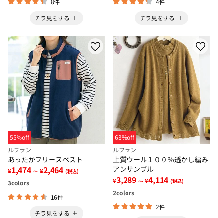
8件
4件
チラ見をする
チラ見をする
55%off
63%off
ルフラン
ルフラン
あったかフリースベスト
上質ウール１００％透かし編み
1,474
2,464
アンサンブル
¥
¥
～
(税込)
3,289
4,114
¥
¥
～
(税込)
3
colors
2
colors
16件
2件
チラ見をする