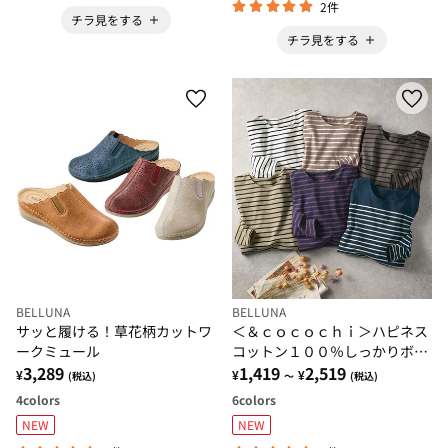
2件
チラ見をする
チラ見をする
BELLUNA
BELLUNA
サッと履ける！草花柄カットワ
＜＆ｃｏｃｏｃｈｉ＞ハピネス
ークミュール
コットン１００％しっかりボー
3,289
ダープルオーバー
1,419
2,519
¥
¥
¥
(税込)
～
(税込)
4
colors
6
colors
NEW
NEW