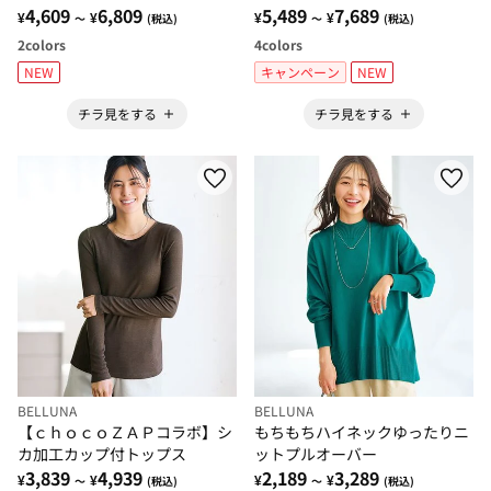
4,609
6,809
5,489
7,689
¥
¥
¥
¥
～
(税込)
～
(税込)
2
colors
4
colors
NEW
キャンペーン
NEW
チラ見をする
チラ見をする
BELLUNA
BELLUNA
【ｃｈｏｃｏＺＡＰコラボ】シ
もちもちハイネックゆったりニ
カ加工カップ付トップス
ットプルオーバー
3,839
4,939
2,189
3,289
¥
¥
¥
¥
～
(税込)
～
(税込)