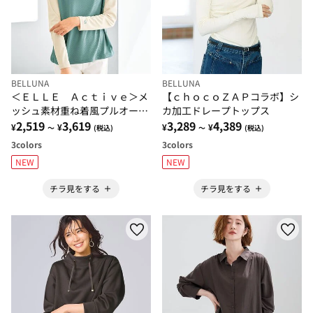
BELLUNA
BELLUNA
＜ＥＬＬＥ Ａｃｔｉｖｅ＞メ
【ｃｈｏｃｏＺＡＰコラボ】シ
ッシュ素材重ね着風プルオーバ
カ加工ドレープトップス
ー
2,519
3,619
3,289
4,389
¥
¥
¥
¥
～
(税込)
～
(税込)
3
colors
3
colors
NEW
NEW
チラ見をする
チラ見をする