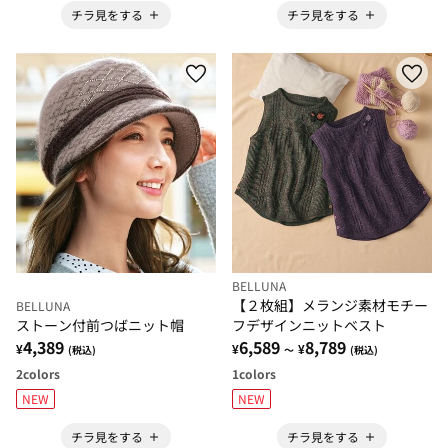
チラ見をする
チラ見をする
BELLUNA
【２枚組】メランジ素材モチー
BELLUNA
ストーン付前つばニット帽
フデザインニットベスト
4,389
6,589
8,789
¥
¥
¥
(税込)
～
(税込)
2
colors
1
colors
NEW
NEW
チラ見をする
チラ見をする