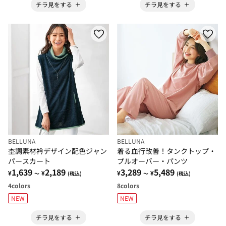
チラ見をする
チラ見をする
BELLUNA
BELLUNA
杢調素材衿デザイン配色ジャン
着る血行改善！タンクトップ・
パースカート
プルオーバー・パンツ
1,639
2,189
3,289
5,489
¥
¥
¥
¥
～
(税込)
～
(税込)
4
colors
8
colors
NEW
NEW
チラ見をする
チラ見をする