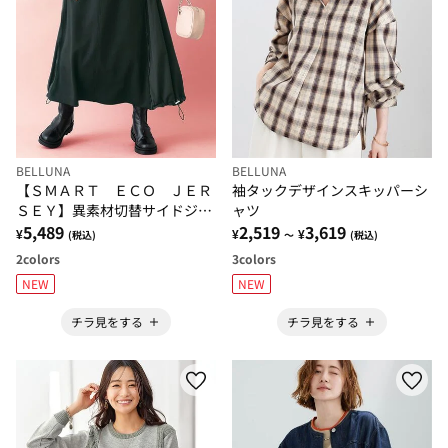
BELLUNA
BELLUNA
【ＳＭＡＲＴ ＥＣＯ ＪＥＲ
袖タックデザインスキッパーシ
ＳＥＹ】異素材切替サイドジッ
ャツ
プスカート
5,489
2,519
3,619
¥
¥
¥
(税込)
～
(税込)
2
colors
3
colors
NEW
NEW
チラ見をする
チラ見をする