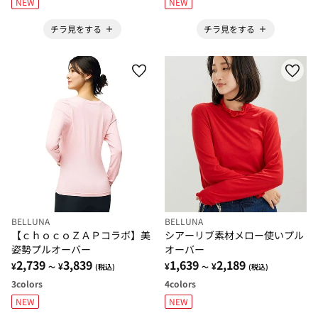
NEW
NEW
チラ見をする
チラ見をする
BELLUNA
BELLUNA
【ｃｈｏｃｏＺＡＰコラボ】美
シアーリブ素材メロー使いプル
姿勢プルオーバー
オーバー
2,739
3,839
1,639
2,189
¥
¥
¥
¥
～
(税込)
～
(税込)
3
colors
4
colors
NEW
NEW