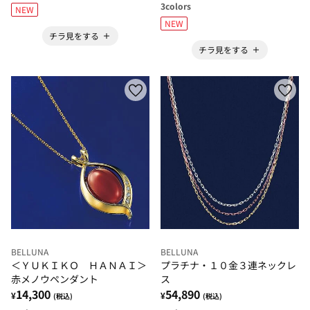
3
colors
NEW
NEW
チラ見をする
チラ見をする
BELLUNA
BELLUNA
＜ＹＵＫＩＫＯ ＨＡＮＡＩ＞
プラチナ・１０金３連ネックレ
赤メノウペンダント
ス
14,300
54,890
¥
¥
(税込)
(税込)