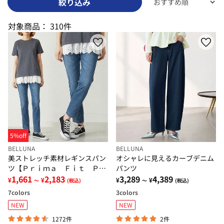
絞り込み
対象商品：
310件
5%off
BELLUNA
BELLUNA
美ストレッチ素材レギンスパン
オシャレに見えるカーブデニム
ツ【Ｐｒｉｍａ Ｆｉｔ Ｐａ
パンツ
ｎｔｓ】
1,661
2,183
3,289
4,389
¥
¥
¥
¥
～
(税込)
～
(税込)
7
colors
3
colors
NEW
NEW
1272件
2件