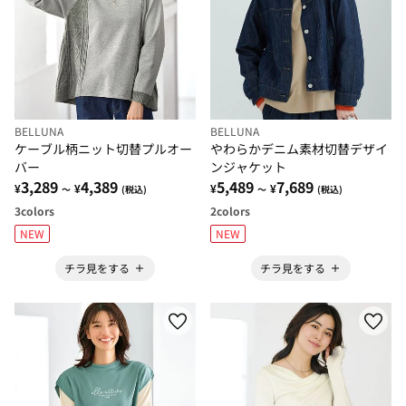
BELLUNA
BELLUNA
ケーブル柄ニット切替プルオー
やわらかデニム素材切替デザイ
バー
ンジャケット
3,289
4,389
5,489
7,689
¥
¥
¥
¥
～
(税込)
～
(税込)
3
colors
2
colors
NEW
NEW
チラ見をする
チラ見をする