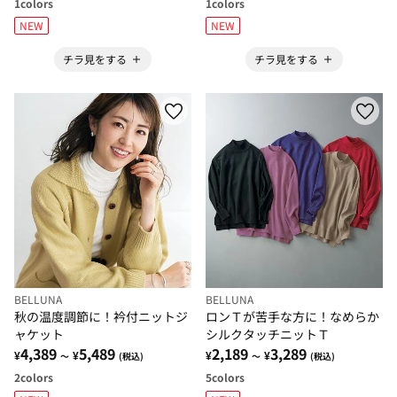
1
colors
1
colors
NEW
NEW
チラ見をする
チラ見をする
BELLUNA
BELLUNA
秋の温度調節に！衿付ニットジ
ロンＴが苦手な方に！なめらか
ャケット
シルクタッチニットＴ
4,389
5,489
2,189
3,289
¥
¥
¥
¥
～
(税込)
～
(税込)
2
colors
5
colors