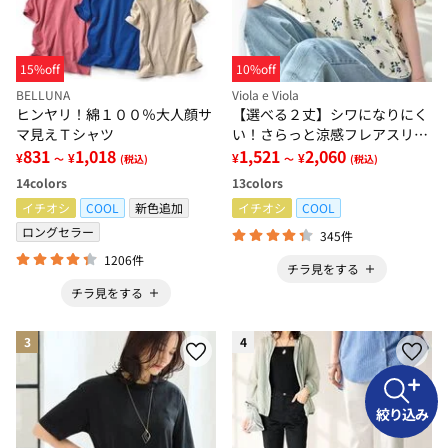
15%off
10%off
BELLUNA
Viola e Viola
ヒンヤリ！綿１００％大人顔サ
【選べる２丈】シワになりにく
マ見えＴシャツ
い！さらっと涼感フレアスリー
831
1,018
ブブラウス
1,521
2,060
¥
¥
¥
¥
～
(税込)
～
(税込)
14
colors
13
colors
イチオシ
COOL
新色追加
イチオシ
COOL
ロングセラー
345件
1206件
チラ見をする
チラ見をする
3
4
絞り込み