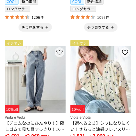
COOL
新色追加
COOL
新色追加
ロングセラー
ロングセラー
1206件
1096件
チラ見をする
チラ見をする
イチオシ
イチオシ
10%off
10%off
Viola e Viola
Viola e Viola
【デニムなのにひんやり！】隠
【選べる２丈】シワになりにく
しゴムで見た目すっきり！スト
い！さらっと涼感フレアスリー
レッチ楽ちんデニム
2,691
2,960
ブブラウス
1,521
2,060