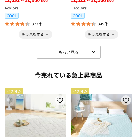
¥
¥
¥
¥
～
(税込)
～
(税込)
6
colors
13
colors
COOL
COOL
323件
345件
チラ見をする
チラ見をする
もっと見る
今売れている急上昇商品
イチオシ
イチオシ