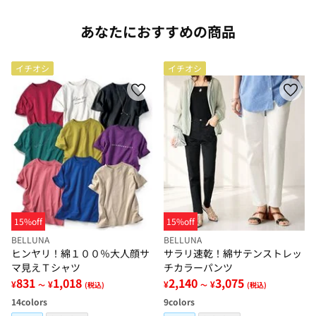
あなたにおすすめの商品
イチオシ
イチオシ
15%off
15%off
BELLUNA
BELLUNA
ヒンヤリ！綿１００％大人顔サ
サラリ速乾！綿サテンストレッ
マ見えＴシャツ
チカラーパンツ
831
1,018
2,140
3,075
¥
¥
¥
¥
～
(税込)
～
(税込)
14
colors
9
colors