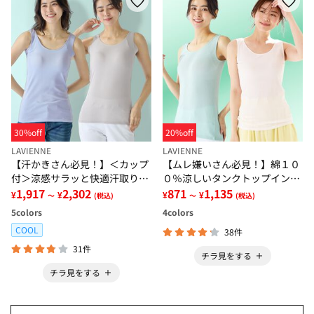
30%off
20%off
LAVIENNE
LAVIENNE
【汗かきさん必見！】＜カップ
【ムレ嫌いさん必見！】綿１０
付＞涼感サラッと快適汗取りタ
０％涼しいタンクトップインナ
ンクトップインナー＜さらりラ
1,917
2,302
ー＜さらりラボ＞
871
1,135
¥
¥
¥
¥
～
(税込)
～
(税込)
ボ＞
5
colors
4
colors
COOL
38件
31件
チラ見をする
チラ見をする