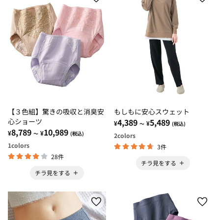
【３色組】驚きの吸収と消臭安
もしもに安心スウェット
心ショーツ
4,389
5,489
¥
¥
～
(税込)
8,789
10,989
¥
¥
～
(税込)
2
colors
1
colors
3件
28件
チラ見をする
チラ見をする