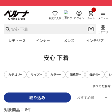
0
お気に入り
カタログ
ログイン
カート
メニュー
カテゴリ
レディース
インナー
メンズ
インテリア
安心 下着
カテゴリ
サイズ
カラー
価格帯
機能性
シ
すべてを解除
絞り込み
対象商品：
8件