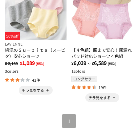
50%off
LAVIENNE
綿混のＳｕ－ｐｉｔａ（スーピ
【４色組】腰まで安心！尿漏れ
タ）安心ショーツ
パッド対応ショーツ４色組
1,089
6,039
6,589
¥ 2,189
¥
¥
¥
(税込)
～
(税込)
3
colors
1
colors
ロングセラー
43件
19件
チラ見をする
チラ見をする
1