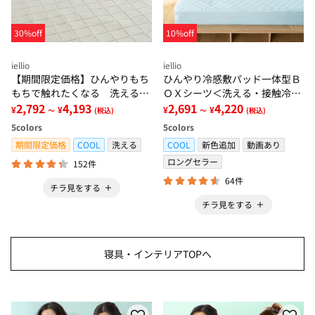
30%off
10%off
iellio
iellio
【期間限定価格】ひんやりもち
ひんやり冷感敷パッド一体型Ｂ
もちで触れたくなる 洗えるラ
ＯＸシーツ＜洗える・接触冷
グ＜低反発・滑りにくい・接触
2,792
4,193
感・抗菌防臭・時短・家事楽・
2,691
4,220
¥
¥
¥
¥
～
(税込)
～
(税込)
冷感・防ダニ・カーペット＞
ボックスシーツ・寝苦しさ対策
5
colors
5
colors
＞
期間限定価格
COOL
洗える
COOL
新色追加
動画あり
ロングセラー
152件
64件
チラ見をする
チラ見をする
寝具・インテリアTOPへ