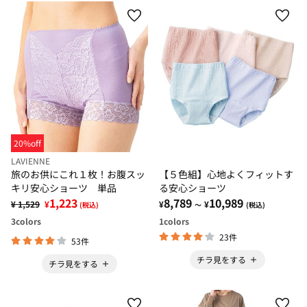
20%off
LAVIENNE
旅のお供にこれ１枚！お腹スッ
【５色組】心地よくフィットす
キリ安心ショーツ 単品
る安心ショーツ
1,223
8,789
10,989
¥ 1,529
¥
¥
¥
(税込)
～
(税込)
3
colors
1
colors
23件
53件
チラ見をする
チラ見をする