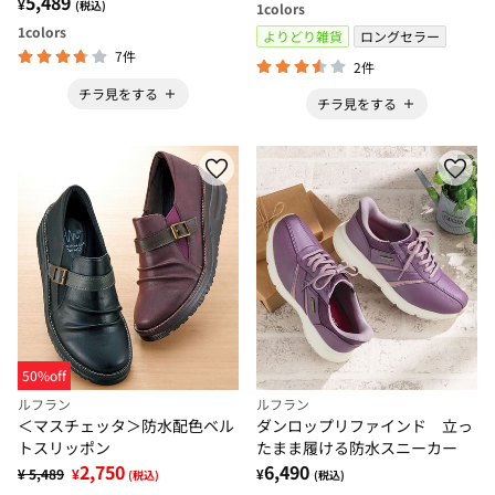
5,489
¥
(税込)
1
colors
1
colors
よりどり雑貨
ロングセラー
7件
2件
チラ見をする
チラ見をする
50%off
ルフラン
ルフラン
＜マスチェッタ＞防水配色ベル
ダンロップリファインド 立っ
トスリッポン
たまま履ける防水スニーカー
2,750
6,490
¥ 5,489
¥
¥
(税込)
(税込)