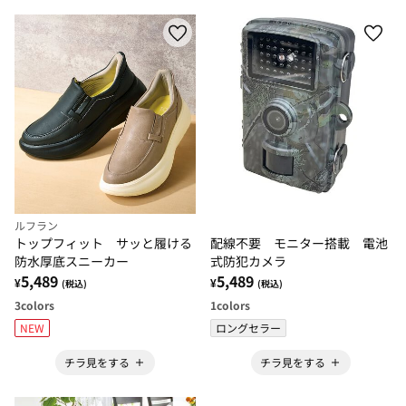
ルフラン
配線不要 モニター搭載 電池
トップフィット サッと履ける
式防犯カメラ
防水厚底スニーカー
5,489
5,489
¥
¥
(税込)
(税込)
1
colors
3
colors
ロングセラー
NEW
チラ見をする
チラ見をする