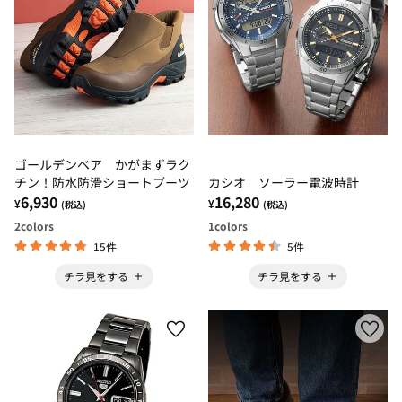
ゴールデンベア かがまずラク
チン！防水防滑ショートブーツ
カシオ ソーラー電波時計
6,930
16,280
¥
¥
(税込)
(税込)
2
colors
1
colors
15件
5件
チラ見をする
チラ見をする