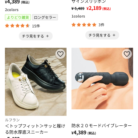
4,389
ザインスリッポン
¥
(税込)
2,189
¥ 5,489
¥
(税込)
2
colors
1
colors
よりどり雑貨
ロングセラー
3件
15件
チラ見をする
チラ見をする
ルフラン
防水２０モードバイブレーター
＜トップフィット＞サッと履け
4,389
る防水厚底スニーカー
¥
(税込)