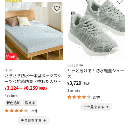
5%off
BELLUNA
iellio
サッと履ける！防水軽量シュー
さらさら防水一体型ボックスシ
ズ
ーツ＜抗菌防臭・中わた入り・
3,729
¥
(税込)
洗える・ペット・子供・介護・
3,124
6,259
¥
¥
～
(税込)
3
colors
ＢＯＸシーツ＞
4
colors
37件
新色追加
洗える
チラ見をする
19件
チラ見をする