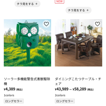
NEW
チラ見をする
チラ見をする
ソーラー多機能警告式害獣駆除
ダイニングこたつテーブル・チ
機
ェア
4,389
43,989
58,289
¥
¥
¥
(税込)
～
(税込)
1
colors
2
colors
ロングセラー
ロングセラー