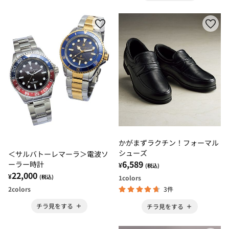
かがまずラクチン！フォーマル
シューズ
＜サルバトーレマーラ＞電波ソ
6,589
ーラー時計
¥
(税込)
22,000
¥
(税込)
1
colors
2
colors
3件
チラ見をする
チラ見をする