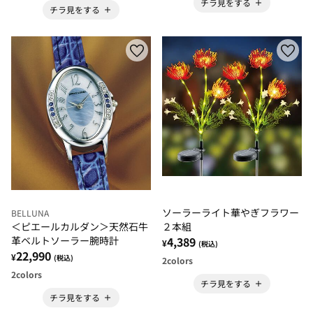
チラ見をする
チラ見をする
ソーラーライト華やぎフラワー
BELLUNA
２本組
＜ピエールカルダン＞天然石牛
4,389
革ベルトソーラー腕時計
¥
(税込)
22,990
¥
(税込)
2
colors
2
colors
チラ見をする
チラ見をする