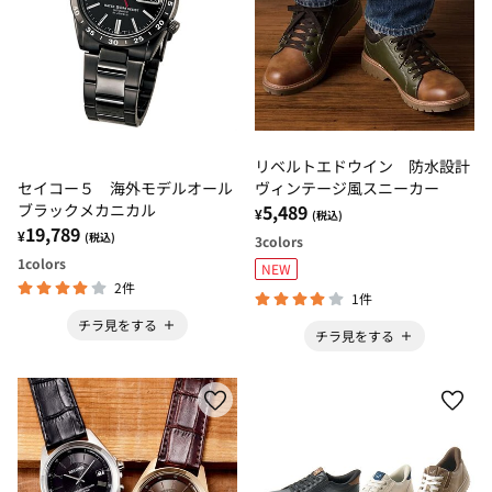
リベルトエドウイン 防水設計
セイコー５ 海外モデルオール
ヴィンテージ風スニーカー
ブラックメカニカル
5,489
¥
(税込)
19,789
¥
(税込)
3
colors
1
colors
NEW
2件
1件
チラ見をする
チラ見をする