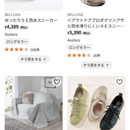
BELLUNA
BELLUNA
ゆったり５Ｅ防水スニーカー
＜アウトドアプロダクツ＞アサ
4,389
ヒ防水滑りにくい４Ｅスニーカ
¥
(税込)
ー
5,390
¥
(税込)
5
colors
4
colors
ロングセラー
ロングセラー
106件
16件
チラ見をする
チラ見をする