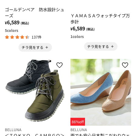
ゴールデンベア 防水設計シュ
ーズ
ＹＡＭＡＳＡウォッチタイプ万
6,589
歩計
¥
(税込)
6,589
¥
(税込)
5
colors
1
colors
137件
チラ見をする
チラ見をする
86%off
BELLUNA
BELLUNA
＜ＴＯＫＹＯ ＣＡＭＰＧＯ＞
雨でも安心日本製こだわりウェ