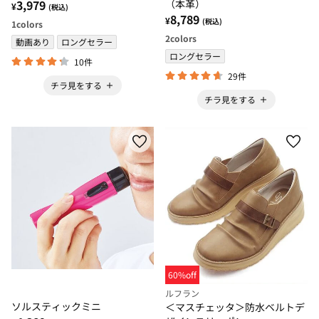
3,979
（本革）
¥
(税込)
8,789
¥
(税込)
1
colors
2
colors
動画あり
ロングセラー
ロングセラー
10件
29件
チラ見をする
チラ見をする
60%off
ルフラン
ソルスティックミニ
＜マスチェッタ＞防水ベルトデ