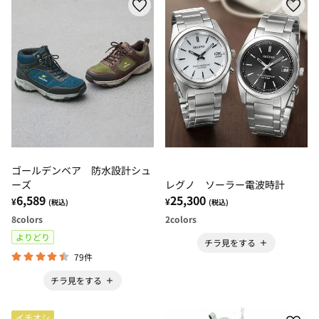
ゴールデンベア 防水設計シュ
ーズ
レグノ ソーラー電波時計
6,589
25,300
¥
¥
(税込)
(税込)
8
colors
2
colors
よりどり
チラ見をする
79件
チラ見をする
イチオシ