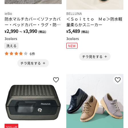
iellio
BELLUNA
防水マルチカバー＜ソファカバ
＜Ｓｏｉｔｔｏ Ｍｅ＞防水軽
ー・ベッドカバー・ラグ・防
量柔らかスニーカー
水・抗菌防臭＞
2,990
3,990
5,489
¥
¥
¥
～
(税込)
(税込)
3
colors
3
colors
洗える
NEW
6件
チラ見をする
チラ見をする
20%off