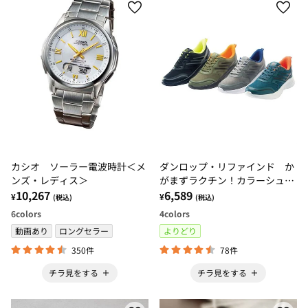
カシオ ソーラー電波時計＜メ
ダンロップ・リファインド か
ンズ・レディス＞
がまずラクチン！カラーシュー
10,267
ズ
6,589
¥
¥
(税込)
(税込)
6
colors
4
colors
動画あり
ロングセラー
よりどり
350件
78件
チラ見をする
チラ見をする