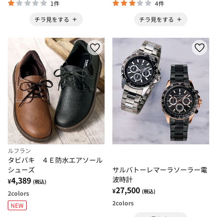
1件
4件
チラ見をする
チラ見をする
ルフラン
タビバキ ４Ｅ防水エアソール
シューズ
サルバトーレマーラソーラー電
4,389
波時計
¥
(税込)
27,500
¥
(税込)
2
colors
2
colors
NEW