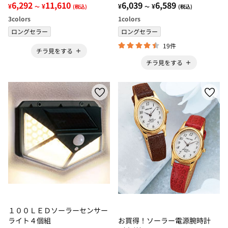
6,292
11,610
6,039
6,589
¥
¥
¥
¥
～
(税込)
～
(税込)
3
colors
1
colors
ロングセラー
ロングセラー
19件
チラ見をする
チラ見をする
１００ＬＥＤソーラーセンサー
ライト４個組
お買得！ソーラー電源腕時計