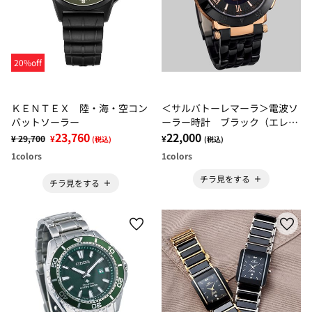
20%off
ＫＥＮＴＥＸ 陸・海・空コン
＜サルバトーレマーラ＞電波ソ
バットソーラー
ーラー時計 ブラック（エレガ
23,760
ント）
22,000
¥ 29,700
¥
¥
(税込)
(税込)
1
colors
1
colors
チラ見をする
チラ見をする