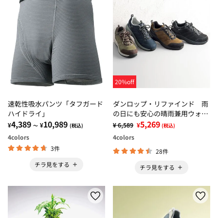
20%off
速乾性吸水パンツ「タフガード
ダンロップ・リファインド 雨
ハイドライ」
の日にも安心の晴雨兼用ウォー
4,389
10,989
カー
5,269
¥
¥
¥ 6,589
¥
～
(税込)
(税込)
4
colors
4
colors
3件
28件
チラ見をする
チラ見をする