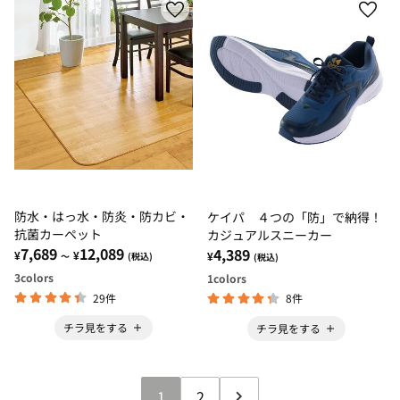
防水・はっ水・防炎・防カビ・
ケイパ ４つの「防」で納得！
抗菌カーペット
カジュアルスニーカー
7,689
12,089
4,389
¥
¥
¥
～
(税込)
(税込)
3
colors
1
colors
29件
8件
チラ見をする
チラ見をする
1
2