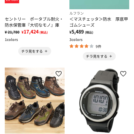
ルフラン
セントリー ポータブル耐火・
＜マスチェッタ＞防水 厚底甲
防水保管庫『大切なモノ』庫
ゴムシューズ
17,424
5,489
¥ 21,780
¥
¥
(税込)
(税込)
1
colors
3
colors
9件
チラ見をする
チラ見をする