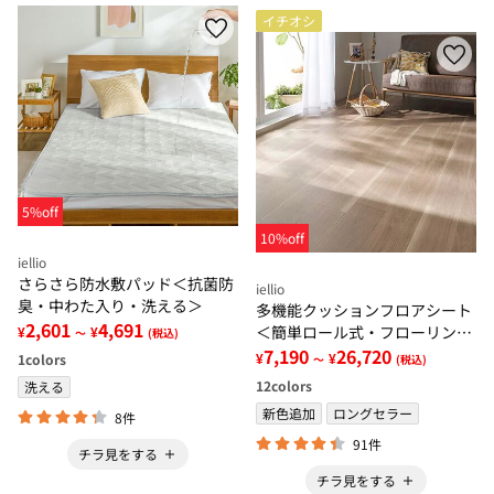
イチオシ
5%off
10%off
iellio
さらさら防水敷パッド＜抗菌防
iellio
臭・中わた入り・洗える＞
多機能クッションフロアシート
2,601
4,691
＜簡単ロール式・フローリング
¥
¥
～
(税込)
調・防水・はっ水・日本製・抗
7,190
26,720
¥
¥
1
colors
～
(税込)
菌・防カビ・防炎＞
12
colors
洗える
新色追加
ロングセラー
8件
91件
チラ見をする
チラ見をする