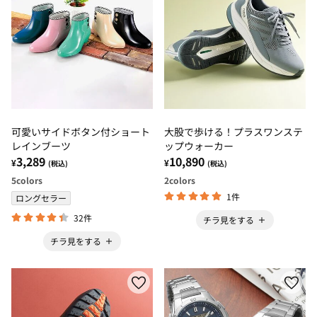
可愛いサイドボタン付ショート
大股で歩ける！プラスワンステ
レインブーツ
ップウォーカー
3,289
10,890
¥
¥
(税込)
(税込)
5
colors
2
colors
1件
ロングセラー
32件
チラ見をする
チラ見をする