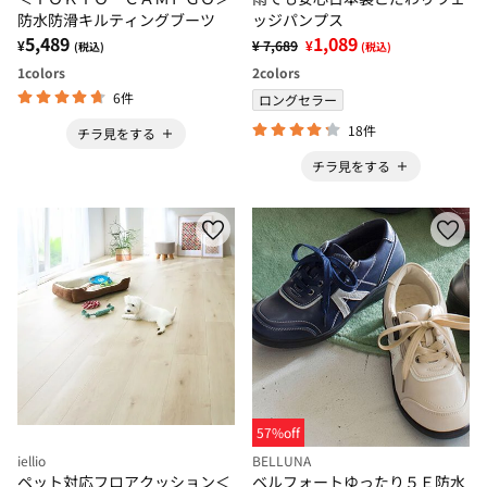
防水防滑キルティングブーツ
ッジパンプス
5,489
1,089
¥
¥ 7,689
¥
(税込)
(税込)
1
colors
2
colors
6件
ロングセラー
18件
チラ見をする
チラ見をする
57%off
iellio
BELLUNA
ペット対応フロアクッション＜
ベルフォートゆったり５Ｅ防水