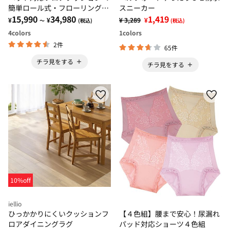
簡単ロール式・フローリング
スニーカー
調・防水・はっ水・抗菌・防カ
15,990
34,980
1,419
¥
¥
¥ 3,289
¥
～
(税込)
(税込)
ビ・消臭・防炎・滑りにくい・
4
colors
1
colors
日本製＞
2件
65件
チラ見をする
チラ見をする
10%off
iellio
ひっかかりにくいクッションフ
【４色組】腰まで安心！尿漏れ
ロアダイニングラグ
パッド対応ショーツ４色組