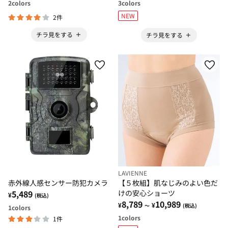
2
colors
3
colors
NEW
2件
チラ見をする
チラ見をする
LAVIENNE
赤外線人感センサー防犯カメラ
【５枚組】肌なじみのよい色だ
5,489
けの安心ショーツ
¥
(税込)
8,789
10,989
¥
¥
～
(税込)
1
colors
1
colors
1件