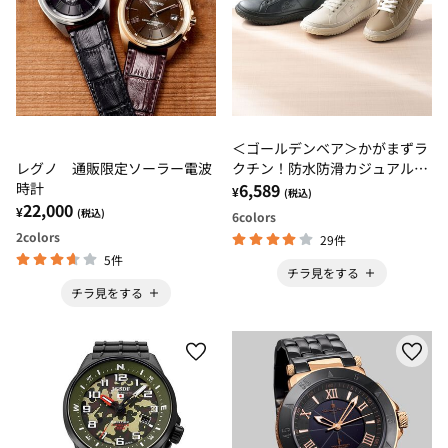
＜ゴールデンベア＞かがまずラ
レグノ 通販限定ソーラー電波
クチン！防水防滑カジュアルシ
時計
ューズ
6,589
¥
(税込)
22,000
¥
(税込)
6
colors
2
colors
29件
5件
チラ見をする
チラ見をする