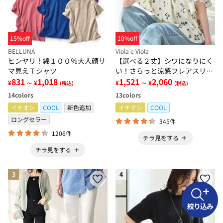
15%off
10%off
BELLUNA
Viola e Viola
ヒンヤリ！綿１００％大人顔サ
【選べる２丈】シワになりにく
マ見えＴシャツ
い！さらっと涼感フレアスリー
831
1,018
ブブラウス
1,521
2,060
¥
¥
¥
¥
～
(税込)
～
(税込)
14
colors
13
colors
イチオシ
COOL
新色追加
イチオシ
COOL
ロングセラー
345件
1206件
チラ見をする
チラ見をする
3
4
絞り込み