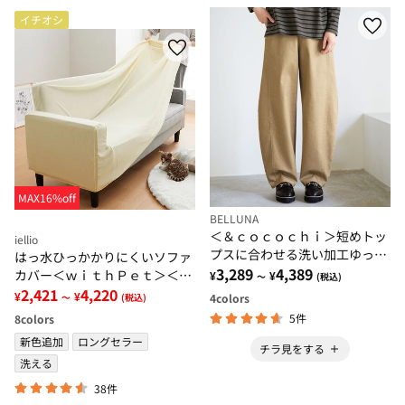
イチオシ
MAX16%off
BELLUNA
＜＆ｃｏｃｏｃｈｉ＞短めトッ
iellio
プスに合わせる洗い加工ゆった
はっ水ひっかかりにくいソファ
りコクーンパンツ
3,289
4,389
カバー＜ｗｉｔｈＰｅｔ＞＜キ
¥
¥
～
(税込)
ズ汚れの目隠し・撥水・のびの
2,421
4,220
¥
¥
4
colors
～
(税込)
び・ソファーカバー＞
5件
8
colors
新色追加
ロングセラー
チラ見をする
洗える
38件