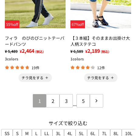
55%off
67%off
フィラ のびのびニットテーパ
【３本組】そのままお出掛け大
ードパンツ
人柄ステテコ
2,464
2,189
¥ 5,489
¥
¥ 6,589
¥
(税込)
(税込)
3
colors
1
colors
19件
12件
チラ見をする
チラ見をする
1
2
3
5
...
サイズで絞り込む
SS
S
M
L
LL
3L
4L
5L
6L
7L
8L
10L