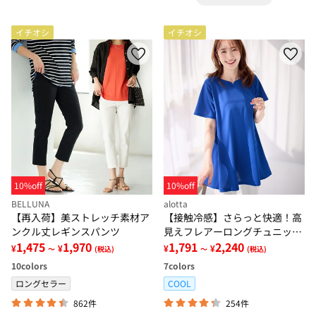
イチオシ
イチオシ
10%off
10%off
BELLUNA
alotta
【再入荷】美ストレッチ素材ア
【接触冷感】さらっと快適！高
ンクル丈レギンスパンツ
見えフレアーロングチュニック
1,475
1,970
Ｔシャツ
1,791
2,240
¥
¥
¥
¥
～
(税込)
～
(税込)
10
colors
7
colors
ロングセラー
COOL
862件
254件