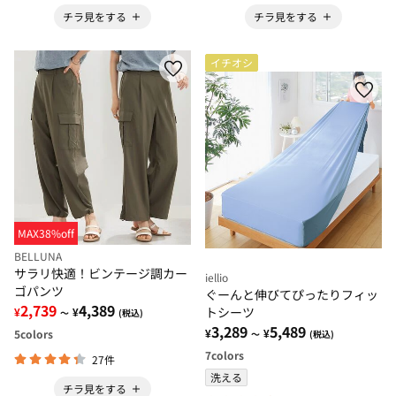
チラ見をする
チラ見をする
イチオシ
MAX38%off
BELLUNA
サラリ快適！ビンテージ調カー
iellio
ゴパンツ
ぐーんと伸びてぴったりフィッ
2,739
4,389
トシーツ
¥
¥
～
(税込)
3,289
5,489
¥
¥
5
colors
～
(税込)
7
colors
27件
洗える
チラ見をする