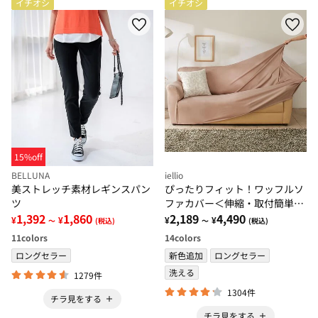
イチオシ
イチオシ
15%off
iellio
BELLUNA
ぴったりフィット！ワッフルソ
美ストレッチ素材レギンスパン
ファカバー＜伸縮・取付簡単・
ツ
洗える・ソファーカバー・１人
2,189
4,490
1,392
1,860
¥
¥
¥
¥
～
(税込)
～
(税込)
掛・２人掛・３人掛＞
14
colors
11
colors
新色追加
ロングセラー
ロングセラー
洗える
1279件
1304件
チラ見をする
チラ見をする