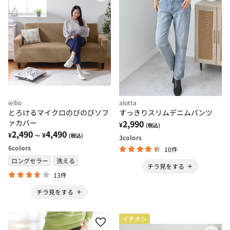
iellio
alotta
とろけるマイクロのびのびソフ
すっきりスリムデニムパンツ
ァカバー
2,990
¥
(税込)
2,490
4,490
¥
¥
～
(税込)
3
colors
6
colors
10件
ロングセラー
洗える
チラ見をする
13件
チラ見をする
イチオシ