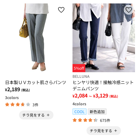
5%off
BELLUNA
日本製ＵＶカット肌さらパンツ
ヒンヤリ快適！接触冷感ニット
2,189
デニムパンツ
¥
(税込)
2,084
3,129
¥
¥
～
(税込)
3
colors
4
colors
3件
COOL
新色追加
チラ見をする
675件
チラ見をする