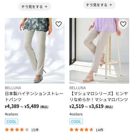
チラ見をする
チラ見をする
BELLUNA
BELLUNA
日本製ハイテンションストレー
【マシュマロシリーズ】ヒンヤ
トパンツ
リなめらか！マシュマロパンツ
4,389
5,489
2,519
3,619
¥
¥
¥
¥
～
(税込)
～
(税込)
4
colors
4
colors
COOL
COOL
15件
14件