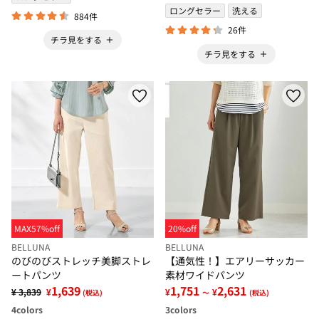
ロングセラー
洗える
884件
26件
チラ見をする
チラ見をする
MAX57%off
20%off
BELLUNA
BELLUNA
のびのびストレッチ美脚ストレ
【通気性！】エアリーサッカー
ートパンツ
素材ワイドパンツ
1,639
1,751
2,631
¥ 3,839
¥
¥
¥
(税込)
～
(税込)
4
colors
3
colors