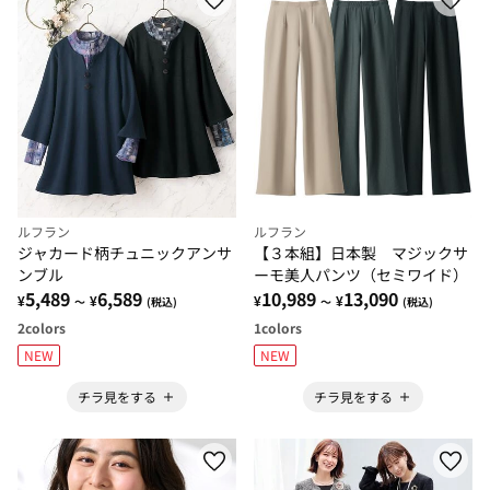
ルフラン
ルフラン
ジャカード柄チュニックアンサ
【３本組】日本製 マジックサ
ンブル
ーモ美人パンツ（セミワイド）
5,489
6,589
10,989
13,090
¥
¥
¥
¥
～
(税込)
～
(税込)
2
colors
1
colors
NEW
NEW
チラ見をする
チラ見をする