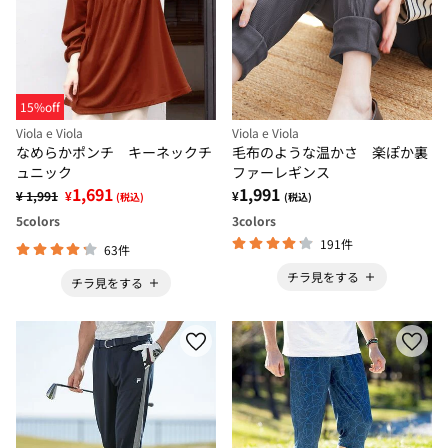
15%off
Viola e Viola
Viola e Viola
なめらかポンチ キーネックチ
毛布のような温かさ 楽ぽか裏
ュニック
ファーレギンス
1,691
1,991
¥ 1,991
¥
¥
(税込)
(税込)
5
colors
3
colors
191件
63件
チラ見をする
チラ見をする