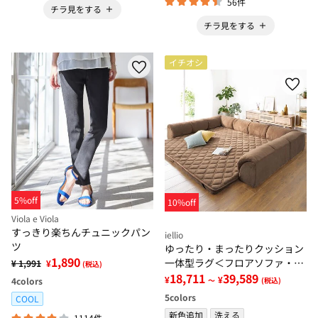
56件
チラ見をする
チラ見をする
イチオシ
5%off
10%off
Viola e Viola
すっきり楽ちんチュニックパン
iellio
ツ
ゆったり・まったりクッション
1,890
一体型ラグ＜フロアソファ・ロ
¥ 1,991
¥
(税込)
ーソファー＞
18,711
39,589
¥
¥
4
colors
～
(税込)
5
colors
COOL
新色追加
洗える
1114件