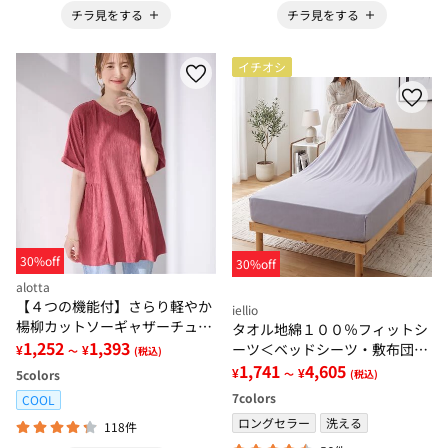
チラ見をする
チラ見をする
イチオシ
30%off
30%off
alotta
【４つの機能付】さらり軽やか
iellio
楊柳カットソーギャザーチュニ
タオル地綿１００％フィットシ
ック
1,252
1,393
ーツ＜ベッドシーツ・敷布団カ
¥
¥
～
(税込)
バー・ボックスシーツ・のびの
1,741
4,605
¥
¥
5
colors
～
(税込)
び・ぴったり＞
7
colors
COOL
ロングセラー
洗える
118件