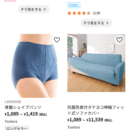
COOL
チラ見をする
31件
チラ見をする
LAVIENNE
抗菌防臭付タテヨコ伸縮フィッ
骨盤シェイプパンツ
ト式ソファカバー
1,089
1,419
¥
¥
～
(税込)
1,089
11,539
¥
¥
～
(税込)
7
colors
7
colors
ロングセラー