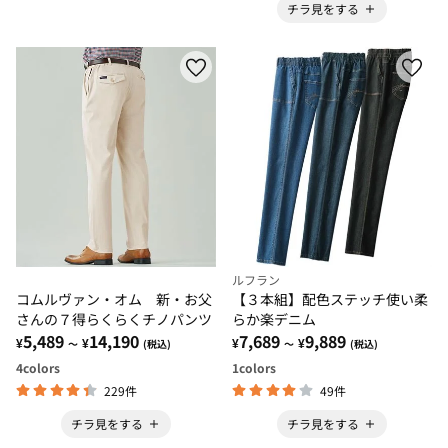
チラ見をする
ルフラン
コムルヴァン・オム 新・お父
【３本組】配色ステッチ使い柔
さんの７得らくらくチノパンツ
らか楽デニム
5,489
14,190
7,689
9,889
¥
¥
¥
¥
～
(税込)
～
(税込)
4
colors
1
colors
229件
49件
チラ見をする
チラ見をする