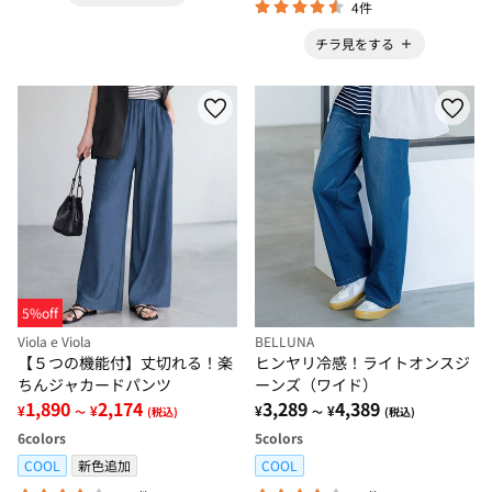
4件
チラ見をする
5%off
Viola e Viola
BELLUNA
【５つの機能付】丈切れる！楽
ヒンヤリ冷感！ライトオンスジ
ちんジャカードパンツ
ーンズ（ワイド）
1,890
2,174
3,289
4,389
¥
¥
¥
¥
～
(税込)
～
(税込)
6
colors
5
colors
COOL
新色追加
COOL