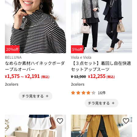
20%off
5%off
BELLUNA
Viola e Viola
なめらか素材ハイネックボーダ
【３点セット】着回し自在快適
ープルオーバー
セットアップスーツ
1,575
2,191
12,255
¥
¥
¥ 12,900
¥
～
(税込)
(税込)
2
colors
2
colors
16件
チラ見をする
チラ見をする