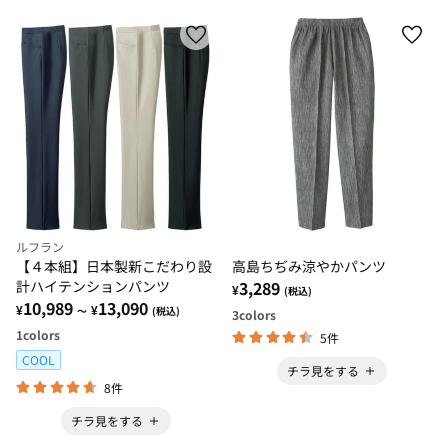
ルフラン
【４本組】日本製新こだわり設
高島ちぢみ涼やかパンツ
計ハイテンションパンツ
3,289
¥
(税込)
10,989
13,090
¥
¥
～
(税込)
3
colors
1
colors
5件
COOL
チラ見をする
8件
チラ見をする