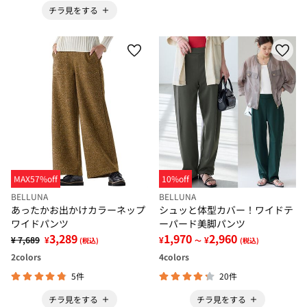
チラ見をする
MAX57%off
10%off
BELLUNA
BELLUNA
あったかお出かけカラーネップ
シュッと体型カバー！ワイドテ
ワイドパンツ
ーパード美脚パンツ
3,289
1,970
2,960
¥ 7,689
¥
¥
¥
(税込)
～
(税込)
2
colors
4
colors
5件
20件
チラ見をする
チラ見をする