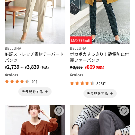
MAX77%off
BELLUNA
BELLUNA
麻調ストレッチ素材テーパード
ポカポカすっきり！静電防止付
パンツ
裏ファーパンツ
2,739
3,839
869
¥
¥
¥ 3,839
¥
～
(税込)
(税込)
4
colors
6
colors
20件
323件
チラ見をする
チラ見をする