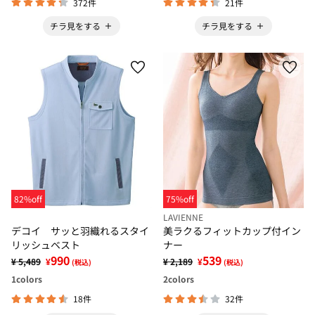
372件
21件
チラ見をする
チラ見をする
82%off
75%off
LAVIENNE
デコイ サッと羽織れるスタイ
美ラクるフィットカップ付イン
リッシュベスト
ナー
990
539
¥ 5,489
¥
¥ 2,189
¥
(税込)
(税込)
1
colors
2
colors
18件
32件