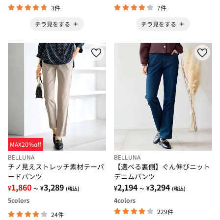
3件
7件
チラ見をする
チラ見をする
MAX20%off
BELLUNA
BELLUNA
チノ見えストレッチ素材テーパ
【選べる裏側】ぐん伸びニット
ードパンツ
デニムパンツ
1,860
3,289
2,194
3,294
¥
¥
¥
¥
～
(税込)
～
(税込)
5
colors
4
colors
229件
24件