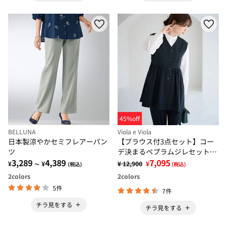
45%off
BELLUNA
Viola e Viola
日本製涼やかセミフレアーパン
【ブラウス付3点セット】コー
ツ
デ決まるペプラムジレセットス
3,289
4,389
ーツ
7,095
¥
¥
¥ 12,900
¥
～
(税込)
(税込)
2
colors
2
colors
5件
7件
チラ見をする
チラ見をする