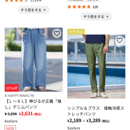
6件
チラ見をする
チラ見をする
イチオシ
20%off
A HAPPY MARILYN
【Ｌ～８Ｌ】伸びるが正義「推
し」デニムパンツ
シンプル＆プラス 接触冷感ス
2,631
トレッチパンツ
¥ 3,290
¥
(税込)
2,189
3,289
¥
¥
6
colors
～
(税込)
5
colors
NEW