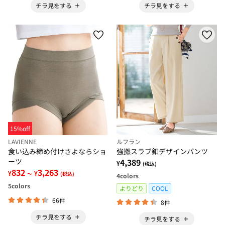
チラ見をする
チラ見をする
15%off
LAVIENNE
ルフラン
食い込み締め付けさよならショ
強撚スラブ釦デザインパンツ
ーツ
4,389
¥
(税込)
832
3,263
¥
¥
～
(税込)
4
colors
5
colors
よりどり
COOL
66件
8件
チラ見をする
チラ見をする