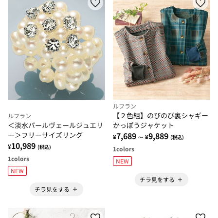
ルフラン
【２色組】のびのび裏シャギー
ルフラン
＜淡水パールヴェールジュエリ
かっぽうジャケット
ー＞フリーサイズリング
7,689
9,889
¥
¥
～
(税込)
10,989
¥
(税込)
1
colors
1
colors
NEW
NEW
チラ見をする
チラ見をする