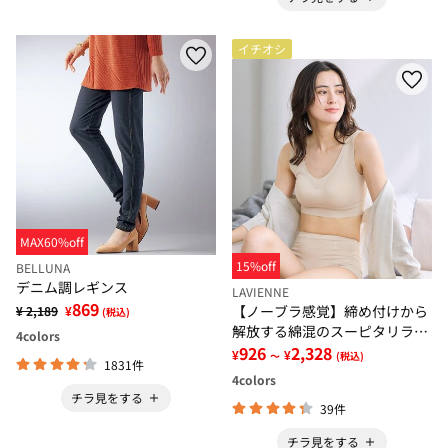
イチオシ
MAX60%off
15%off
BELLUNA
デニム調レギンス
LAVIENNE
869
【ノーブラ感覚】締め付けから
¥ 2,189
¥
(税込)
解放する綿混のスーピタリラッ
4
colors
クスブラ・ショーツ（別売）
926
2,328
¥
¥
～
(税込)
1831件
4
colors
チラ見をする
39件
チラ見をする