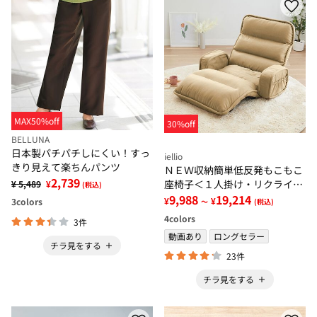
MAX50%off
30%off
BELLUNA
日本製パチパチしにくい！すっ
iellio
きり見えて楽ちんパンツ
ＮＥＷ収納簡単低反発もこもこ
2,739
座椅子＜１人掛け・リクライニ
¥ 5,489
¥
(税込)
ング・フロアチェア・ごろ寝マ
9,988
19,214
¥
¥
3
colors
～
(税込)
ット・ロングマット・長座布団
4
colors
3件
＞
動画あり
ロングセラー
チラ見をする
23件
チラ見をする