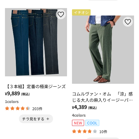
イチオシ
【３本組】定番の極楽ジーンズ
9,889
コムルヴァン・オム 「涼」感
¥
(税込)
じる大人の麻入りイージーパン
1
colors
ツ
4,389
¥
(税込)
203件
4
colors
チラ見をする
NEW
COOL
10件