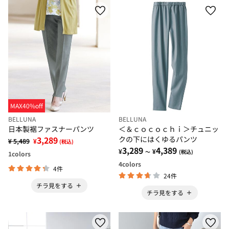
MAX40%off
BELLUNA
BELLUNA
日本製裾ファスナーパンツ
＜＆ｃｏｃｏｃｈｉ＞チュニッ
3,289
クの下にはくゆるパンツ
¥ 5,489
¥
(税込)
3,289
4,389
¥
¥
～
(税込)
1
colors
4
colors
4件
24件
チラ見をする
チラ見をする