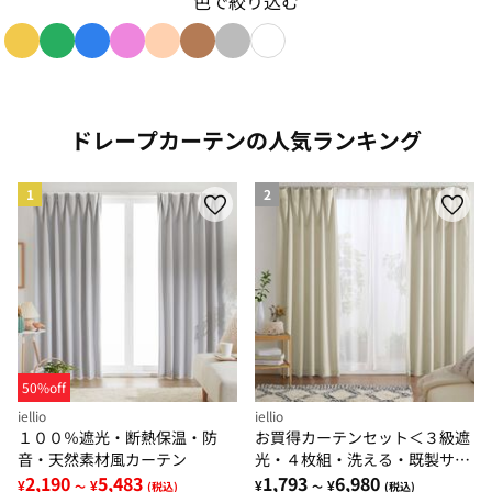
色で絞り込む
色で絞り込み: yellow
色で絞り込み: green
色で絞り込み: blue
色で絞り込み: pink
色で絞り込み: beige
色で絞り込み: brown
色で絞り込み: gray
色で絞り込み: white
ドレープカーテンの人気ランキング
1
2
50%off
iellio
iellio
１００％遮光・断熱保温・防
お買得カーテンセット＜３級遮
音・天然素材風カーテン
光・４枚組・洗える・既製サイ
2,190
5,483
ズ・無地＞
1,793
6,980
¥
¥
¥
¥
～
(税込)
～
(税込)