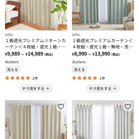
iellio
iellio
１級遮光プレミアムリターンカ
１級遮光プレミアムカーテン＜
ーテン＜４枚組・遮光１級・無
４枚組・遮光１級・無地・洗え
地・洗える・形状記憶加工・新
9,989
14,989
る・形状記憶加工・新生活・イ
8,990
13,990
¥
¥
¥
¥
～
(税込)
～
(税込)
生活・イージーオーダー＞
ージーオーダー＞
4
colors
3
colors
洗える
洗える
2件
1件
チラ見をする
チラ見をする