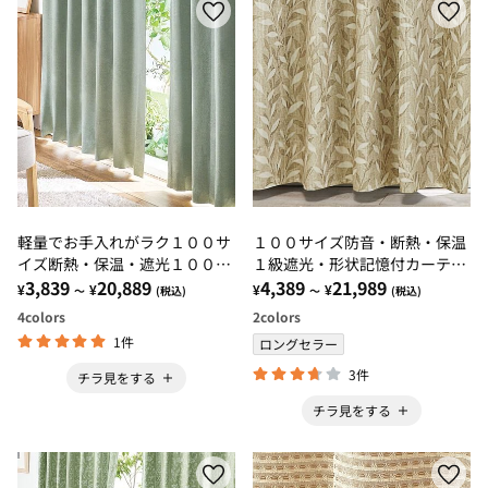
軽量でお手入れがラク１００サ
１００サイズ防音・断熱・保温
イズ断熱・保温・遮光１００％
１級遮光・形状記憶付カーテ
カーテン
3,839
20,889
ン リーフブラウン・リーフブ
4,389
21,989
¥
¥
¥
¥
～
(税込)
～
(税込)
ルーグレー
4
colors
2
colors
1件
ロングセラー
3件
チラ見をする
チラ見をする