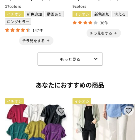
る・無地＞
地・形状記憶加工・新生活・コ
17
colors
9
colors
スパ＞
イチオシ
新色追加
動画あり
イチオシ
新色追加
洗える
ロングセラー
36件
147件
チラ見をする
チラ見をする
もっと見る
あなたにおすすめの商品
イチオシ
イチオシ