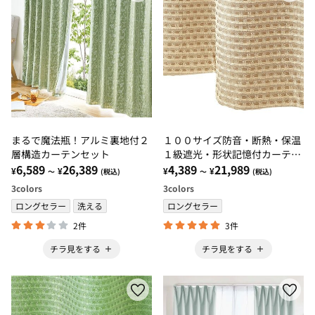
まるで魔法瓶！アルミ裏地付２
１００サイズ防音・断熱・保温
層構造カーテンセット
１級遮光・形状記憶付カーテ
6,589
26,389
ン ベージュ・アイボリー・ロ
4,389
21,989
¥
¥
¥
¥
～
(税込)
～
(税込)
ーズピンク
3
colors
3
colors
ロングセラー
洗える
ロングセラー
2件
3件
チラ見をする
チラ見をする