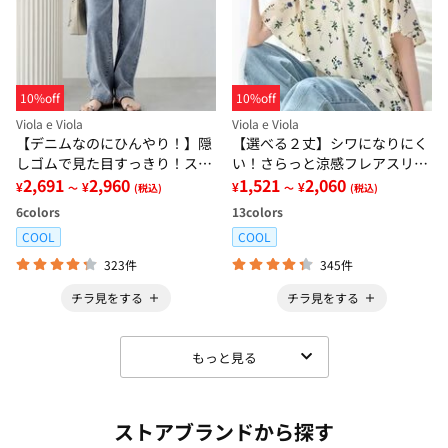
10%off
10%off
Viola e Viola
Viola e Viola
【デニムなのにひんやり！】隠
【選べる２丈】シワになりにく
しゴムで見た目すっきり！スト
い！さらっと涼感フレアスリー
レッチ楽ちんデニム
2,691
2,960
ブブラウス
1,521
2,060
¥
¥
¥
¥
～
(税込)
～
(税込)
6
colors
13
colors
COOL
COOL
323件
345件
チラ見をする
チラ見をする
もっと見る
ストアブランドから探す