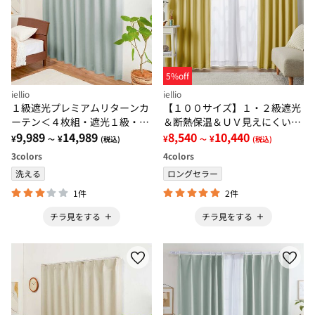
5%off
iellio
iellio
１級遮光プレミアムリターンカ
【１００サイズ】１・２級遮光
ーテン＜４枚組・遮光１級・無
＆断熱保温＆ＵＶ見えにくいレ
地・洗える・形状記憶加工・新
9,989
14,989
ース付カーテンセット＜イージ
8,540
10,440
¥
¥
¥
¥
～
(税込)
～
(税込)
生活・イージーオーダー＞
ーオーダー・無地・新生活・イ
3
colors
4
colors
エロー＞
洗える
ロングセラー
1件
2件
チラ見をする
チラ見をする