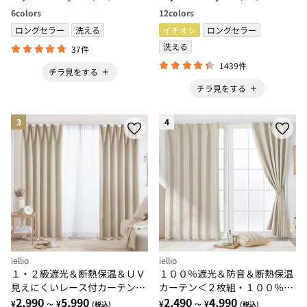
6
colors
12
colors
ロングセラー
洗える
イチオシ
ロングセラー
洗える
37件
1439件
チラ見をする
チラ見をする
3
4
iellio
iellio
１・２級遮光＆断熱保温＆ＵＶ
１００％遮光＆防音＆断熱保温
見えにくいレース付カーテンセ
カーテン＜２枚組・１００％遮
ット＜４枚組・遮光１級・洗え
2,990
5,990
光（１級遮光）・洗える・無
2,490
4,990
¥
¥
¥
¥
～
(税込)
～
(税込)