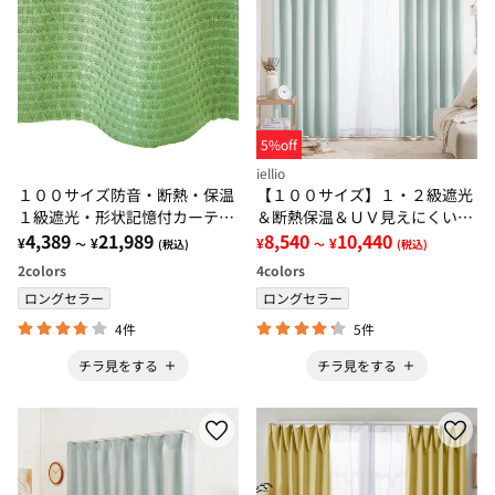
5%off
iellio
１００サイズ防音・断熱・保温
【１００サイズ】１・２級遮光
１級遮光・形状記憶付カーテ
＆断熱保温＆ＵＶ見えにくいレ
ン グリーン・モスグリーン
4,389
21,989
ース付カーテンセット＜イージ
8,540
10,440
¥
¥
¥
¥
～
(税込)
～
(税込)
ーオーダー・無地・新生活・グ
2
colors
4
colors
レー＞
ロングセラー
ロングセラー
4件
5件
チラ見をする
チラ見をする