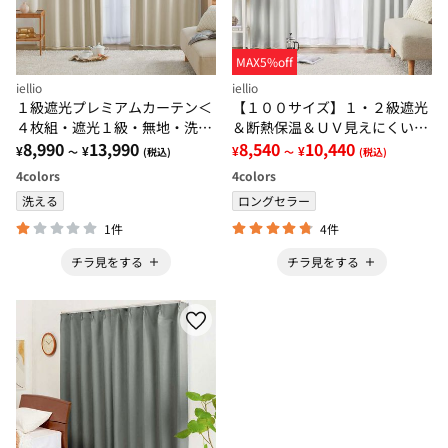
MAX5%off
iellio
iellio
１級遮光プレミアムカーテン＜
【１００サイズ】１・２級遮光
４枚組・遮光１級・無地・洗え
＆断熱保温＆ＵＶ見えにくいレ
る・形状記憶加工・新生活・イ
8,990
13,990
ース付カーテンセット＜イージ
8,540
10,440
¥
¥
¥
¥
～
(税込)
～
(税込)
ージーオーダー＞
ーオーダー・無地・新生活・ホ
4
colors
4
colors
ワイト＞
洗える
ロングセラー
1件
4件
チラ見をする
チラ見をする