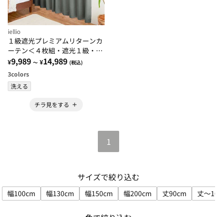
iellio
１級遮光プレミアムリターンカ
ーテン＜４枚組・遮光１級・無
地・洗える・形状記憶加工・新
9,989
14,989
¥
¥
～
(税込)
生活・イージーオーダー＞
3
colors
洗える
チラ見をする
1
サイズで絞り込む
幅100cm
幅130cm
幅150cm
幅200cm
丈90cm
丈～1
サイズで絞り込み: 幅100cm
サイズで絞り込み: 幅130cm
サイズで絞り込み: 幅150cm
サイズで絞り込み: 幅200
サイズで絞り込