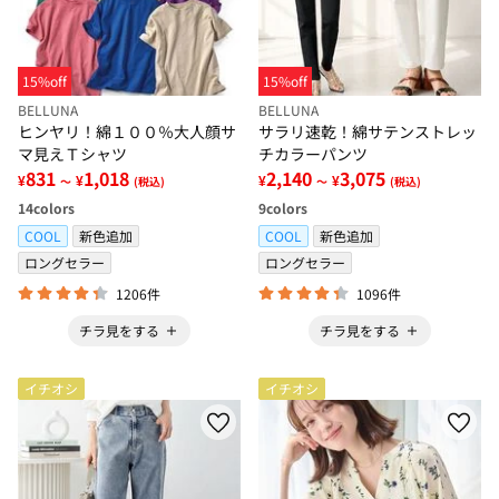
15%off
15%off
BELLUNA
BELLUNA
ヒンヤリ！綿１００％大人顔サ
サラリ速乾！綿サテンストレッ
マ見えＴシャツ
チカラーパンツ
831
1,018
2,140
3,075
¥
¥
¥
¥
～
(税込)
～
(税込)
14
colors
9
colors
COOL
新色追加
COOL
新色追加
ロングセラー
ロングセラー
1206件
1096件
チラ見をする
チラ見をする
イチオシ
イチオシ