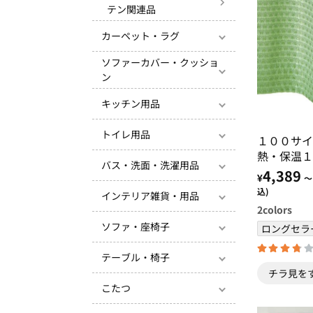
テン関連品
カーペット・ラグ
ソファーカバー・クッショ
ン
キッチン用品
トイレ用品
１００サイ
熱・保温１
バス・洗面・洗濯用品
記憶付カー
4,389
¥
～
ン・モスグ
込)
インテリア雑貨・用品
2
colors
ソファ・座椅子
ロングセラ
テーブル・椅子
チラ見を
こたつ