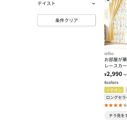
テイスト
条件クリア
iellio
お部屋が華
レースカー
４枚組・洗
2,990
¥
～
光・新生活
6
colors
し・引っ越
＞
イチオシ
ロングセラ
チラ見を