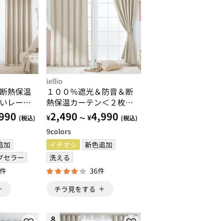
iellio
断熱保温
１００％遮光＆防音＆断
いレース
熱保温カーテン＜２枚
ト＜４枚
組・１００％遮光（１級
990
2,490
4,990
¥
¥
(税込)
～
(税込)
洗える・
遮光）・洗える・無地・
9
colors
形状記憶加工・新生活・
追加
コスパ＞
イチオシ
新色追加
グセラー
洗える
7件
36件
チラ見をする
8