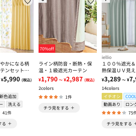
70%off
iellio
やかになる柄
ライン柄防音・断熱・保
１００％遮光＆
テンセット＜
温・１級遮光カーテン
熱保温ＵＶ見え
える・３級遮
ース付カーテン
5,990
1,790
2,987
3,289
7,
¥
¥
¥
¥
¥
(税込)
～
(税込)
～
・一人暮ら
４枚組・遮光１
2
colors
14
colors
し・模様替え
地・洗える・形
新色追加
イチオシ
COO
1件
ー
洗える
動画あり
ロン
チラ見をする
41件
75
する
チラ見をする