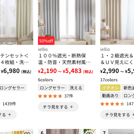
50%off
iellio
iellio
テンセット＜
１００％遮光・断熱保
１・２級遮光＆
４枚組・洗え
温・防音・天然素材風カ
＆ＵＶ見えにく
イズ・無地＞
ーテン
付カーテンセッ
6,980
2,190
5,483
2,990
5,
¥
¥
¥
¥
¥
(税込)
～
(税込)
～
組・遮光１級・
6
colors
17
colors
無地＞
ロングセラー
ロングセラー
洗える
イチオシ
新色
動画あり
ロン
37件
1439件
14
チラ見をする
する
チラ見をする
6
7