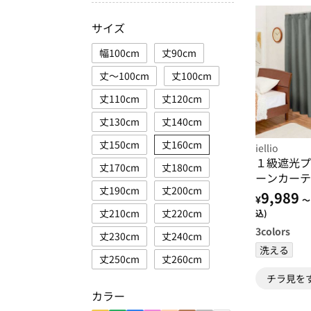
サイズ
幅100cm
丈90cm
丈～100cm
丈100cm
丈110cm
丈120cm
丈130cm
丈140cm
丈150cm
丈160cm
iellio
１級遮光プ
丈170cm
丈180cm
ーンカーテ
丈190cm
丈200cm
遮光１級・
9,989
¥
～
る・形状記
丈210cm
丈220cm
込)
活・イージ
3
colors
丈230cm
丈240cm
洗える
丈250cm
丈260cm
チラ見を
カラー