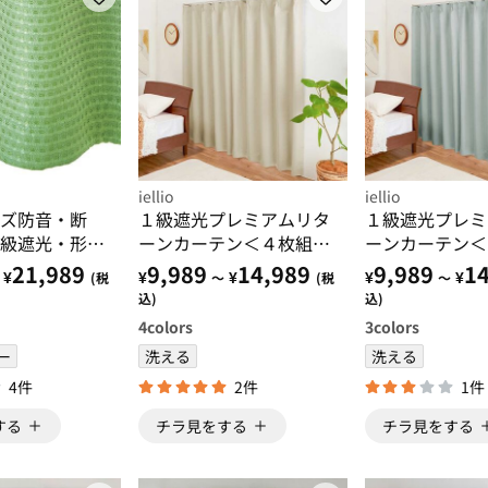
iellio
iellio
ズ防音・断
１級遮光プレミアムリタ
１級遮光プレミ
級遮光・形状
ーンカーテン＜４枚組・
ーンカーテン＜
テン グリー
遮光１級・無地・洗え
遮光１級・無地
21,989
9,989
14,989
9,989
14
¥
¥
¥
¥
¥
(税
～
(税
～
リーン
る・形状記憶加工・新生
る・形状記憶加
込)
込)
活・イージーオーダー＞
活・イージーオ
4
colors
3
colors
ー
洗える
洗える
4件
2件
1件
する
チラ見をする
チラ見をする