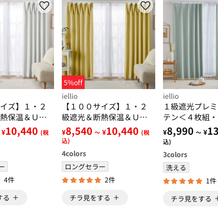
5%off
iellio
iellio
イズ】１・２
【１００サイズ】１・２
１級遮光プレミ
熱保温＆ＵＶ
級遮光＆断熱保温＆ＵＶ
テン＜４枚組・
レース付カー
見えにくいレース付カー
級・無地・洗え
10,440
8,540
10,440
8,990
13
¥
¥
¥
¥
¥
(税
～
(税
～
＜イージーオ
テンセット＜イージーオ
記憶加工・新生
込)
込)
地・新生活・
ーダー・無地・新生活・
ジーオーダー＞
4
colors
3
colors
イエロー＞
ー
ロングセラー
洗える
4件
2件
1件
する
チラ見をする
チラ見をする