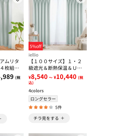
5%off
iellio
アムリタ
【１００サイズ】１・２
４枚組・
級遮光＆断熱保温＆ＵＶ
・洗え
見えにくいレース付カー
,989
8,540
10,440
¥
¥
(税
～
(税
工・新生
テンセット＜イージーオ
込)
ーダー＞
ーダー・無地・新生活・
4
colors
グレー＞
ロングセラー
5件
チラ見をする