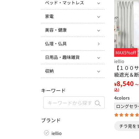
ベッド・マットレス
家電
美容・健康
仏壇・仏具
MAX5%off
日用品・趣味雑貨
iellio
【１００サ
収納
級遮光＆断
見えにくい
8,540
¥
～
テンセット
キーワード
込)
ーダー・無
4
colors
ホワイト＞
ロングセラ
ブランド
チラ見を
iellio