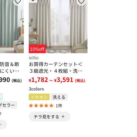
10%off
iellio
防音＆断
お買得カーテンセット＜
にくいレ
３級遮光・４枚組・洗え
セット＜
る・無地・既製サイズ＞
990
1,782
3,591
¥
¥
(税込)
～
(税込)
級・無
3
colors
状記憶＞
L
イチオシ
洗える
グセラー
1件
件
チラ見をする