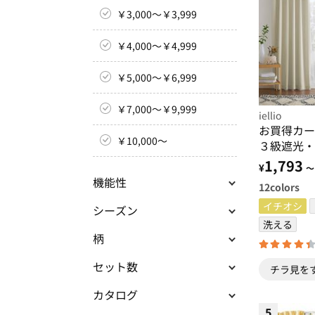
￥3,000～￥3,999
￥4,000～￥4,999
￥5,000～￥6,999
￥7,000～￥9,999
iellio
お買得カー
￥10,000～
３級遮光・
る・既製サ
1,793
¥
～
機能性
12
colors
イチオシ
シーズン
洗える
柄
セット数
チラ見を
カタログ
5