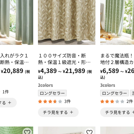
入れがラク１
１００サイズ防音・断
まるで魔法瓶！
断熱・保温・
熱・保温１級遮光・形状
地付２層構造カ
％カーテン
記憶付カーテン リーフ
ット
20,889
4,389
21,989
6,589
26
¥
¥
¥
¥
¥
(税
～
(税
～
ブラウン・リーフブルー
込)
込)
グレー
2
colors
3
colors
1件
ロングセラー
ロングセラー
3件
2件
する
チラ見をする
チラ見をする