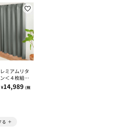
レミアムリタ
ン＜４枚組・
無地・洗え
14,989
¥
(税
憶加工・新生
ーオーダー＞
する