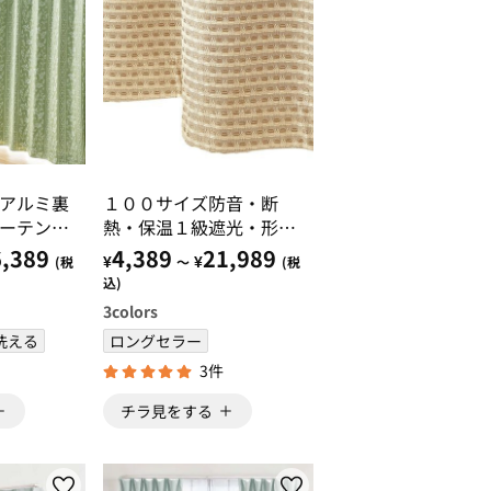
アルミ裏
１００サイズ防音・断
ーテンセ
熱・保温１級遮光・形状
記憶付カーテン ベージ
,389
4,389
21,989
¥
¥
(税
～
(税
ュ・アイボリー・ローズ
込)
ピンク
3
colors
洗える
ロングセラー
3件
チラ見をする