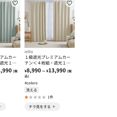
iellio
アムカー
１級遮光プレミアムカー
遮光１
テン＜４枚組・遮光１
る・形状
級・無地・洗える・形状
,990
8,990
13,990
¥
¥
(税
～
(税
活・イー
記憶加工・新生活・イー
込)
ジーオーダー＞
4
colors
洗える
1件
チラ見をする