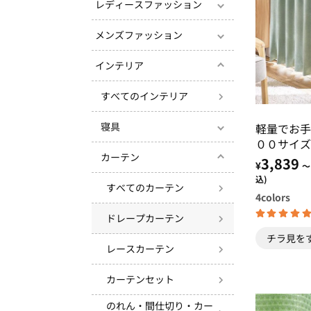
レディースファッション
メンズファッション
インテリア
すべてのインテリア
寝具
軽量でお手
００サイズ
カーテン
遮光１００
3,839
¥
～
込)
すべてのカーテン
4
colors
ドレープカーテン
チラ見を
レースカーテン
カーテンセット
のれん・間仕切り・カー