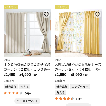
イチオシ
イチオシ
iellio
iellio
１００％遮光＆防音＆断熱保温
お部屋が華やかになる柄レース
カーテン＜２枚組・１００％遮
カーテンセット＜４枚組・洗え
光（１級遮光）・洗える・無
2,490
4,990
る・３級遮光・新生活・一人暮
2,990
5,990
¥
¥
¥
¥
～
(税込)
～
(税込)
地・形状記憶加工・新生活・コ
らし・引っ越し・模様替え＞
9
colors
6
colors
スパ＞
新色追加
洗える
新色追加
ロングセラー
洗える
36件
41件
チラ見をする