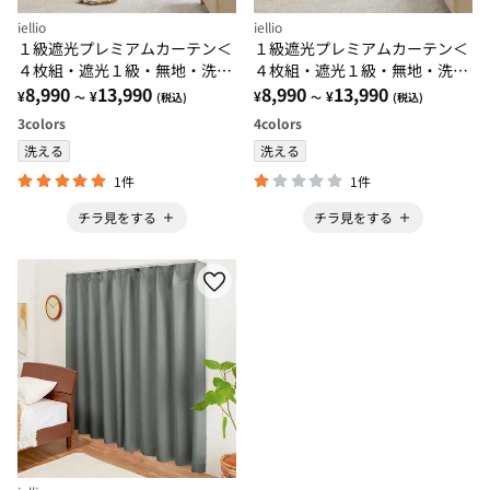
iellio
iellio
１級遮光プレミアムカーテン＜
１級遮光プレミアムカーテン＜
４枚組・遮光１級・無地・洗え
４枚組・遮光１級・無地・洗え
る・形状記憶加工・新生活・イ
8,990
13,990
る・形状記憶加工・新生活・イ
8,990
13,990
¥
¥
¥
¥
～
(税込)
～
(税込)
ージーオーダー＞
ージーオーダー＞
3
colors
4
colors
洗える
洗える
1件
1件
チラ見をする
チラ見をする