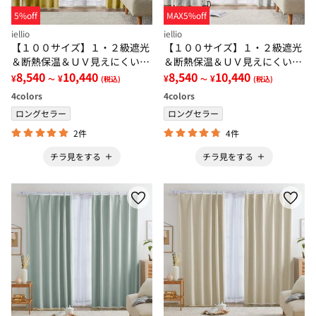
5%off
MAX5%off
iellio
iellio
【１００サイズ】１・２級遮光
【１００サイズ】１・２級遮光
＆断熱保温＆ＵＶ見えにくいレ
＆断熱保温＆ＵＶ見えにくいレ
ース付カーテンセット＜イージ
8,540
10,440
ース付カーテンセット＜イージ
8,540
10,440
¥
¥
¥
¥
～
(税込)
～
(税込)
ーオーダー・無地・新生活・イ
ーオーダー・無地・新生活・ホ
4
colors
4
colors
エロー＞
ワイト＞
ロングセラー
ロングセラー
2件
4件
チラ見をする
チラ見をする