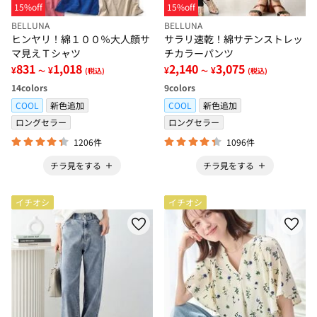
15%off
15%off
BELLUNA
BELLUNA
ヒンヤリ！綿１００％大人顔サ
サラリ速乾！綿サテンストレッ
マ見えＴシャツ
チカラーパンツ
831
1,018
2,140
3,075
¥
¥
¥
¥
～
(税込)
～
(税込)
14
colors
9
colors
COOL
新色追加
COOL
新色追加
ロングセラー
ロングセラー
1206件
1096件
チラ見をする
チラ見をする
イチオシ
イチオシ