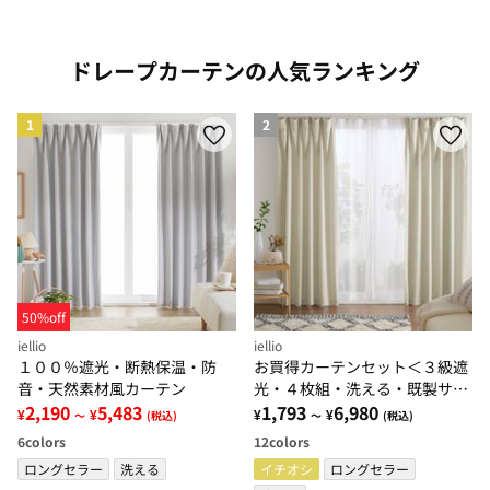
色で絞り込み: yellow
色で絞り込み: green
色で絞り込み: blue
色で絞り込み: pink
色で絞り込み: beige
色で絞り込み: brown
色で絞り込み: black
色で絞り込み: gray
色で絞り込み: white
ドレープカーテンの人気ランキング
1
2
50%off
iellio
iellio
１００％遮光・断熱保温・防
お買得カーテンセット＜３級遮
音・天然素材風カーテン
光・４枚組・洗える・既製サイ
2,190
5,483
ズ・無地＞
1,793
6,980
¥
¥
¥
¥
～
(税込)
～
(税込)
6
colors
12
colors
ロングセラー
洗える
イチオシ
ロングセラー