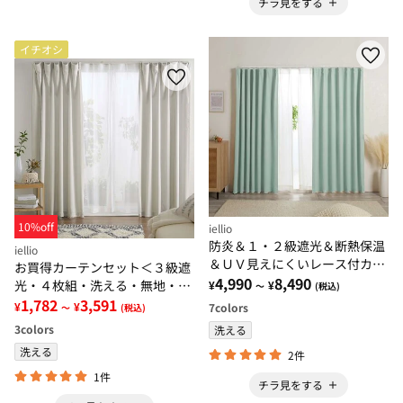
チラ見をする
イチオシ
10%off
iellio
防炎＆１・２級遮光＆断熱保温
iellio
＆ＵＶ見えにくいレース付カー
お買得カーテンセット＜３級遮
テンセット＜４枚組・防炎・遮
4,990
8,490
光・４枚組・洗える・無地・既
¥
¥
～
(税込)
光１級・洗える・無地・レース
製サイズ＞
1,782
3,591
¥
¥
7
colors
～
(税込)
カーテン＞
3
colors
洗える
洗える
2件
1件
チラ見をする