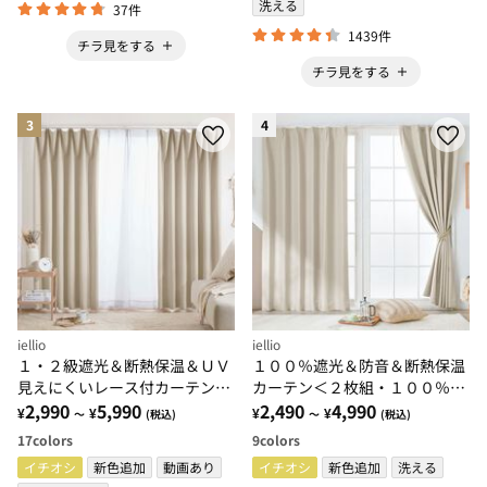
洗える
37件
1439件
チラ見をする
チラ見をする
3
4
iellio
iellio
１・２級遮光＆断熱保温＆ＵＶ
１００％遮光＆防音＆断熱保温
見えにくいレース付カーテンセ
カーテン＜２枚組・１００％遮
ット＜４枚組・遮光１級・洗え
2,990
5,990
光（１級遮光）・洗える・無
2,490
4,990
¥
¥
¥
¥
～
(税込)
～
(税込)
る・無地＞
地・形状記憶加工・新生活・コ
17
colors
9
colors
スパ＞
イチオシ
新色追加
動画あり
イチオシ
新色追加
洗える