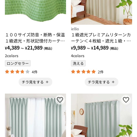
iellio
１００サイズ防音・断熱・保温
１級遮光プレミアムリターンカ
１級遮光・形状記憶付カーテ
ーテン＜４枚組・遮光１級・無
ン グリーン・モスグリーン
4,389
21,989
地・洗える・形状記憶加工・新
9,989
14,989
¥
¥
¥
¥
～
(税込)
～
(税込)
生活・イージーオーダー＞
2
colors
4
colors
ロングセラー
洗える
4件
2件
チラ見をする
チラ見をする