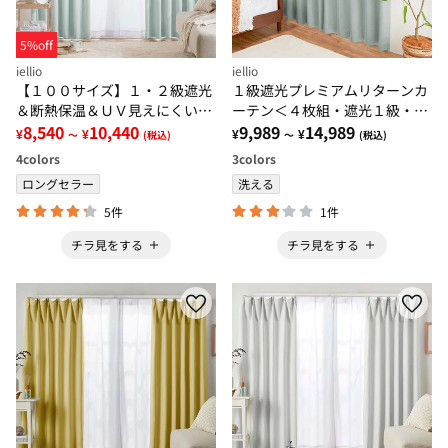
5%off
iellio
iellio
【１００サイズ】１・２級遮光
１級遮光プレミアムリターンカ
＆断熱保温＆ＵＶ見えにくいレ
ーテン＜４枚組・遮光１級・無
ース付カーテンセット＜イージ
8,540
10,440
地・洗える・形状記憶加工・新
9,989
14,989
¥
¥
¥
¥
～
(税込)
～
(税込)
ーオーダー・無地・新生活・グ
生活・イージーオーダー＞
4
colors
3
colors
レー＞
ロングセラー
洗える
5件
1件
チラ見をする
チラ見をする