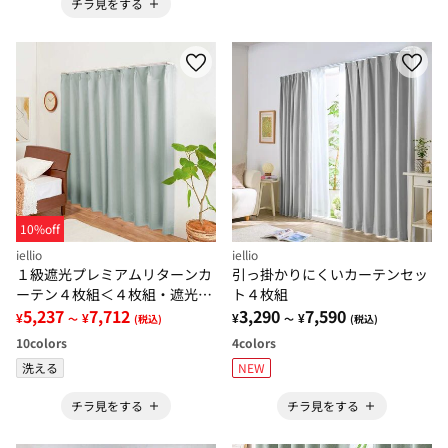
チラ見をする
10%off
iellio
iellio
１級遮光プレミアムリターンカ
引っ掛かりにくいカーテンセッ
ーテン４枚組＜４枚組・遮光１
ト４枚組
級・無地・洗える・形状記憶加
5,237
7,712
3,290
7,590
¥
¥
¥
¥
～
(税込)
～
(税込)
工・新生活・リターンカーテン
10
colors
4
colors
＞
洗える
NEW
チラ見をする
チラ見をする