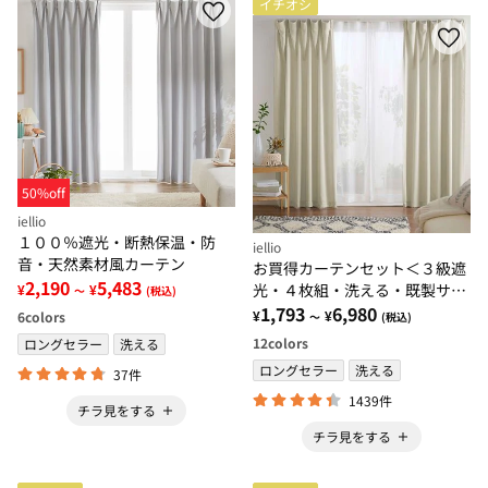
イチオシ
50%off
iellio
１００％遮光・断熱保温・防
iellio
音・天然素材風カーテン
お買得カーテンセット＜３級遮
2,190
5,483
光・４枚組・洗える・既製サイ
¥
¥
～
(税込)
ズ・無地＞
1,793
6,980
¥
¥
6
colors
～
(税込)
12
colors
ロングセラー
洗える
ロングセラー
洗える
37件
1439件
チラ見をする
チラ見をする