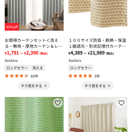
40%off
お買得カーテンセット＜洗え
１００サイズ防音・断熱・保温
る・無地・厚地カーテン＆レー
１級遮光・形状記憶付カーテ
スカーテン＞
1,791
2,390
ン ベージュ・アイボリー・ロ
4,389
21,989
¥
¥
¥
¥
～
(税込)
～
(税込)
ーズピンク
6
colors
3
colors
ロングセラー
洗える
ロングセラー
60件
3件
チラ見をする
チラ見をする