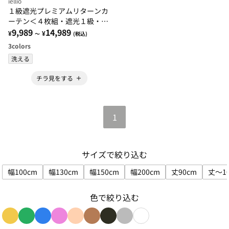
iellio
１級遮光プレミアムリターンカ
ーテン＜４枚組・遮光１級・無
地・洗える・形状記憶加工・新
9,989
14,989
¥
¥
～
(税込)
生活・イージーオーダー＞
3
colors
洗える
チラ見をする
1
サイズで絞り込む
幅100cm
幅130cm
幅150cm
幅200cm
丈90cm
丈～1
サイズで絞り込み: 幅100cm
サイズで絞り込み: 幅130cm
サイズで絞り込み: 幅150cm
サイズで絞り込み: 幅200
サイズで絞り込
色で絞り込む