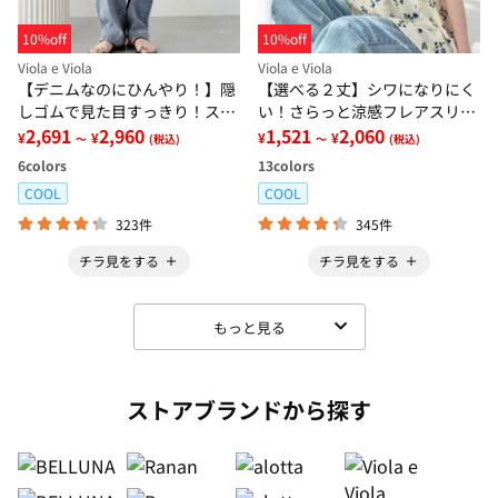
10%off
10%off
Viola e Viola
Viola e Viola
【デニムなのにひんやり！】隠
【選べる２丈】シワになりにく
しゴムで見た目すっきり！スト
い！さらっと涼感フレアスリー
レッチ楽ちんデニム
2,691
2,960
ブブラウス
1,521
2,060
¥
¥
¥
¥
～
(税込)
～
(税込)
6
colors
13
colors
COOL
COOL
323件
345件
チラ見をする
チラ見をする
もっと見る
ストアブランドから探す