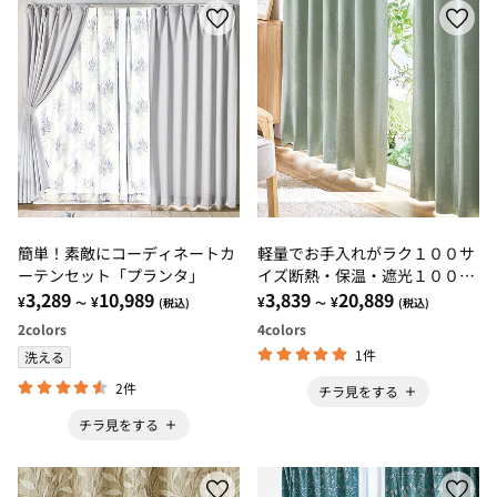
簡単！素敵にコーディネートカ
軽量でお手入れがラク１００サ
ーテンセット「プランタ」
イズ断熱・保温・遮光１００％
3,289
10,989
カーテン
3,839
20,889
¥
¥
¥
¥
～
(税込)
～
(税込)
2
colors
4
colors
1件
洗える
2件
チラ見をする
チラ見をする