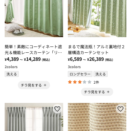
簡単！素敵にコーディネート遮
まるで魔法瓶！アルミ裏地付２
光＆機能レースカーテン「リー
層構造カーテンセット
フ」
4,389
14,289
6,589
26,389
¥
¥
¥
¥
～
(税込)
～
(税込)
2
colors
3
colors
洗える
ロングセラー
洗える
2件
チラ見をする
チラ見をする