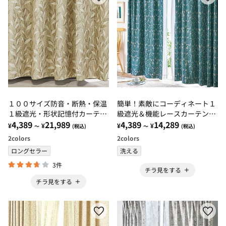
１００サイズ防音・断熱・保温
簡単！素敵にコーディネート１
１級遮光・形状記憶付カーテ
級遮光＆機能レースカーテン
ン リーフブラウン・リーフブ
4,389
21,989
「フォレストキャット」
4,389
14,289
¥
¥
¥
¥
～
(税込)
～
(税込)
ルーグレー
2
colors
2
colors
ロングセラー
洗える
3件
チラ見をする
チラ見をする