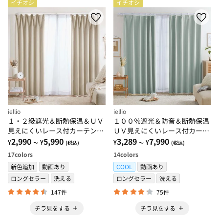
イチオシ
イチオシ
iellio
iellio
１・２級遮光＆断熱保温＆ＵＶ
１００％遮光＆防音＆断熱保温
見えにくいレース付カーテンセ
ＵＶ見えにくいレース付カーテ
ット＜４枚組・遮光１級・洗え
2,990
5,990
ンセット＜４枚組・遮光１級・
3,289
7,990
¥
¥
¥
¥
～
(税込)
～
(税込)
る・無地＞
無地・洗える・形状記憶＞
17
colors
14
colors
新色追加
動画あり
COOL
動画あり
ロングセラー
洗える
ロングセラー
洗える
147件
75件
チラ見をする
チラ見をする